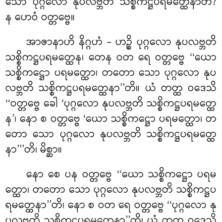
သော ပုဂ္ဂလော နုပလဗ္ဘတိ သစ္စိကဋ္ဌပရမတ္ထေနာတိ?
န ဟေဝံ ဝတ္တဗ္ဗေ။
အာဇာနာဟိ နိဂ္ဂဟံ – ဟဉ္စိ ပုဂ္ဂလော နုပလဗ္ဘတိ
သစ္စိကဋ္ဌပရမတ္ထေန၊ တေန ဝတ ရေ ဝတ္တဗ္ဗေ ‘‘ယော
သစ္စိကဋ္ဌော ပရမတ္ထော၊ တတော သော ပုဂ္ဂလော နုပ
လဗ္ဘတိ သစ္စိကဋ္ဌပရမတ္ထေနာ’’တိ။ ယံ တတ္ထ ဝဒေသိ
‘‘ဝတ္တဗ္ဗေ ခေါ ‘ပုဂ္ဂလော နုပလဗ္ဘတိ သစ္စိကဋ္ဌပရမတ္ထေ
န’၊ နော စ ဝတ္တဗ္ဗေ ‘ယော သစ္စိကဋ္ဌော
ပရမတ္ထော၊ တ
တော သော ပုဂ္ဂလော နုပလဗ္ဘတိ သစ္စိကဋ္ဌပရမတ္ထေ
နာ’’’တိ၊ မိစ္ဆာ။
နော စေ ပန ဝတ္တဗ္ဗေ ‘‘ယော သစ္စိကဋ္ဌော ပရမ
တ္ထော၊ တတော သော ပုဂ္ဂလော နုပလဗ္ဘတိ သစ္စိကဋ္ဌပ
ရမတ္ထေနာ’’တိ၊ နော စ ဝတ ရေ ဝတ္တဗ္ဗေ ‘‘ပုဂ္ဂလော နု
ပလဗ္ဘတိ သစ္စိကဋ္ဌပရမတ္ထေနာ’’တိ၊ ယံ တတ္ထ ဝဒေသိ