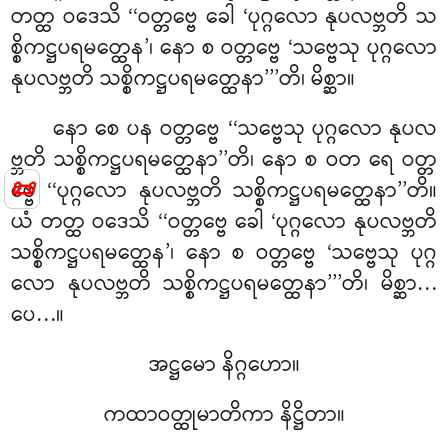
တတ္ထ ဝဒေသိ ‘‘ဝတ္တဗ္ဗေ ခေါ ‘ပုဂ္ဂလော နုပလဗ္ဘတိ သ
စ္စိကဋ္ဌပရမတ္ထေန’၊ နော စ ဝတ္တဗ္ဗေ ‘သဗ္ဗေသု ပုဂ္ဂလော
နုပလဗ္ဘတိ သစ္စိကဋ္ဌပရမတ္ထေနာ’’’တိ၊ မိစ္ဆာ။
နော
စေ ပန ဝတ္တဗ္ဗေ ‘‘သဗ္ဗေသု ပုဂ္ဂလော နုပလ
ဗ္ဘတိ သစ္စိကဋ္ဌပရမတ္ထေနာ’’တိ၊ နော စ ဝတ ရေ ဝတ္တ
📜
ဗ္ဗေ ‘‘ပုဂ္ဂလော နုပလဗ္ဘတိ သစ္စိကဋ္ဌပရမတ္ထေနာ’’တိ။
ယံ တတ္ထ ဝဒေသိ ‘‘ဝတ္တဗ္ဗေ ခေါ ‘ပုဂ္ဂလော နုပလဗ္ဘတိ
သစ္စိကဋ္ဌပရမတ္ထေန’၊ နော စ ဝတ္တဗ္ဗေ ‘သဗ္ဗေသု ပုဂ္ဂ
လော နုပလဗ္ဘတိ သစ္စိကဋ္ဌပရမတ္ထေနာ’’’တိ၊ မိစ္ဆာ…
ပေ…။
အဋ္ဌမော နိဂ္ဂဟော။
ကထာဝတ္ထုမာတိကာ နိဋ္ဌိတာ။