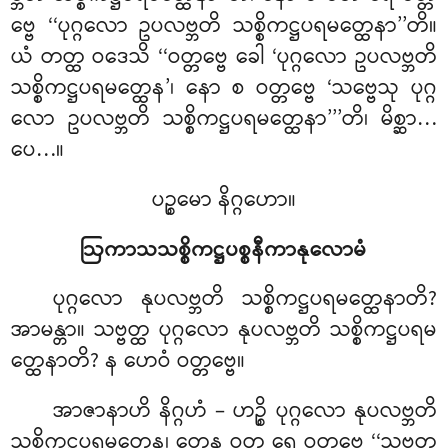
ဗ္ဗေ ‘‘ပုဂ္ဂလော ဥပလဗ္ဘတိ သစ္စိကဋ္ဌပရမတ္ထေနာ’’တိ။
ယံ တတ္ထ ဝဒေသိ ‘‘ဝတ္တဗ္ဗေ ခေါ ‘ပုဂ္ဂလော ဥပလဗ္ဘတိ
သစ္စိကဋ္ဌပရမတ္ထေန’၊ နော စ ဝတ္တဗ္ဗေ ‘သဗ္ဗေသု ပုဂ္ဂ
လော ဥပလဗ္ဘတိ သစ္စိကဋ္ဌပရမတ္ထေနာ’’’တိ၊ မိစ္ဆာ…
ပေ…။
ပဉ္စမော နိဂ္ဂဟော။
ဩကာသသစ္စိကဋ္ဌပစ္စနီကာနုလောမံ
ပုဂ္ဂလော
နုပလဗ္ဘတိ သစ္စိကဋ္ဌပရမတ္ထေနာတိ?
အာမန္တာ။ သဗ္ဗတ္ထ ပုဂ္ဂလော နုပလဗ္ဘတိ သစ္စိကဋ္ဌပရမ
တ္ထေနာတိ? န ဟေဝံ ဝတ္တဗ္ဗေ။
အာဇာနာဟိ နိဂ္ဂဟံ – ဟဉ္စိ ပုဂ္ဂလော နုပလဗ္ဘတိ
သစ္စိကဋ္ဌပရမတ္ထေန၊ တေန ဝတ ရေ ဝတ္တဗ္ဗေ ‘‘သဗ္ဗတ္ထ