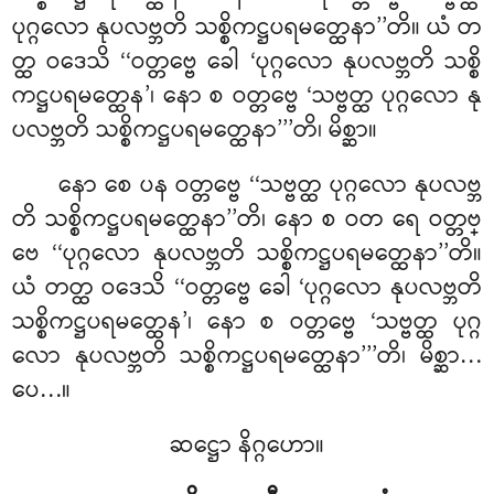
ပုဂ္ဂလော နုပလဗ္ဘတိ သစ္စိကဋ္ဌပရမတ္ထေနာ’’တိ။ ယံ တ
တ္ထ ဝဒေသိ ‘‘ဝတ္တဗ္ဗေ ခေါ ‘ပုဂ္ဂလော နုပလဗ္ဘတိ သစ္စိ
ကဋ္ဌပရမတ္ထေန’၊ နော စ ဝတ္တဗ္ဗေ ‘သဗ္ဗတ္ထ ပုဂ္ဂလော နု
ပလဗ္ဘတိ သစ္စိကဋ္ဌပရမတ္ထေနာ’’’တိ၊ မိစ္ဆာ။
နော စေ ပန ဝတ္တဗ္ဗေ ‘‘သဗ္ဗတ္ထ ပုဂ္ဂလော နုပလဗ္ဘ
တိ သစ္စိကဋ္ဌပရမတ္ထေနာ’’တိ၊ နော စ ဝတ ရေ ဝတ္တဗ္
ဗေ ‘‘ပုဂ္ဂလော နုပလဗ္ဘတိ သစ္စိကဋ္ဌပရမတ္ထေနာ’’တိ။
ယံ တတ္ထ ဝဒေသိ ‘‘ဝတ္တဗ္ဗေ ခေါ ‘ပုဂ္ဂလော နုပလဗ္ဘတိ
သစ္စိကဋ္ဌပရမတ္ထေန’၊ နော စ ဝတ္တဗ္ဗေ ‘သဗ္ဗတ္ထ ပုဂ္ဂ
လော နုပလဗ္ဘတိ သစ္စိကဋ္ဌပရမတ္ထေနာ’’’တိ၊ မိစ္ဆာ…
ပေ…။
ဆဋ္ဌော နိဂ္ဂဟော။