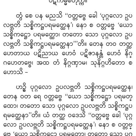
ပဋိကမ္မစတုက္ကံ။
တွံ
စေ ပန မညသိ ‘‘ဝတ္တဗ္ဗေ ခေါ ‘ပုဂ္ဂလော ဥပ
လဗ္ဘတိ သစ္စိကဋ္ဌပရမတ္ထေန’၊ နော စ ဝတ္တဗ္ဗေ ‘ယော
သစ္စိကဋ္ဌော ပရမတ္ထော၊ တတော သော ပုဂ္ဂလော ဥပ
လဗ္ဘတိ သစ္စိကဋ္ဌပရမတ္ထေနာ’’’တိ။ တေန တဝ တတ္ထ
ဟေတာယ ပဋိညာယ ဟေဝံ ပဋိဇာနန္တံ ဟေဝံ နိဂ္
ဂဟေတဗ္ဗေ၊ အထ တံ နိဂ္ဂဏှာမ၊ သုနိဂ္ဂဟိတော စ
ဟောသိ –
ဟဉ္စိ ပုဂ္ဂလော ဥပလဗ္ဘတိ သစ္စိကဋ္ဌပရမတ္ထေန၊
တေန ဝတ ရေ ဝတ္တဗ္ဗေ ‘‘ယော သစ္စိကဋ္ဌော ပရမတ္
ထော၊ တတော သော ပုဂ္ဂလော ဥပလဗ္ဘတိ သစ္စိကဋ္ဌပ
ရမတ္ထေနာ’’တိ။ ယံ တတ္ထ ဝဒေသိ ‘‘ဝတ္တဗ္ဗေ ခေါ ‘ပုဂ္ဂ
လော ဥပလဗ္ဘတိ သစ္စိကဋ္ဌပရမတ္ထေန’၊ နော စ ဝတ္တဗ္
ဗေ ‘ယော သစ္စိကဋ္ဌော ပရမတ္ထော၊ တတော သော ပုဂ္ဂ