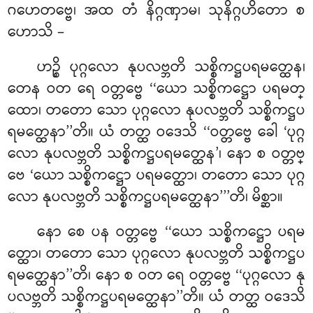
ဂဟေတဗ္ဗေ၊ အထ တံ နိဂ္ဂဏှာမ၊ သုနိဂ္ဂဟိတော စ
ဟောသိ –
ဟဉ္စိ ပုဂ္ဂလော နုပလဗ္ဘတိ သစ္စိကဋ္ဌပရမတ္ထေန၊
တေန ဝတ ရေ ဝတ္တဗ္ဗေ ‘‘ယော သစ္စိကဋ္ဌော ပရမတ္
ထော၊ တတော သော ပုဂ္ဂလော နုပလဗ္ဘတိ သစ္စိကဋ္ဌပ
ရမတ္ထေနာ’’တိ။ ယံ တတ္ထ ဝဒေသိ ‘‘ဝတ္တဗ္ဗေ ခေါ ‘ပုဂ္ဂ
လော နုပလဗ္ဘတိ သစ္စိကဋ္ဌပရမတ္ထေန’၊ နော စ ဝတ္တဗ္
ဗေ ‘ယော သစ္စိကဋ္ဌော ပရမတ္ထော၊ တတော သော ပုဂ္ဂ
လော နုပလဗ္ဘတိ သစ္စိကဋ္ဌပရမတ္ထေနာ’’’တိ၊ မိစ္ဆာ။
နော
စေ ပန ဝတ္တဗ္ဗေ ‘‘ယော သစ္စိကဋ္ဌော ပရမ
တ္ထော၊ တတော သော ပုဂ္ဂလော နုပလဗ္ဘတိ သစ္စိကဋ္ဌပ
ရမတ္ထေနာ’’တိ၊ နော စ ဝတ ရေ ဝတ္တဗ္ဗေ ‘‘ပုဂ္ဂလော နု
ပလဗ္ဘတိ သစ္စိကဋ္ဌပရမတ္ထေနာ’’တိ။ ယံ တတ္ထ ဝဒေသိ