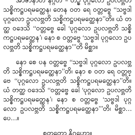
အာဇာနာဟိ
နိဂ္ဂဟံ – ဟဉ္စိ ပုဂ္ဂလော ဥပလဗ္ဘတိ
သစ္စိကဋ္ဌပရမတ္ထေန၊ တေန ဝတ ရေ ဝတ္တဗ္ဗေ ‘‘သဗ္ဗဒါ
ပုဂ္ဂလော ဥပလဗ္ဘတိ သစ္စိကဋ္ဌပရမတ္ထေနာ’’တိ။ ယံ တ
တ္ထ ဝဒေသိ ‘‘ဝတ္တဗ္ဗေ ခေါ ‘ပုဂ္ဂလော ဥပလဗ္ဘတိ သစ္စိ
ကဋ္ဌပရမတ္ထေန’၊ နော စ ဝတ္တဗ္ဗေ ‘သဗ္ဗဒါ ပုဂ္ဂလော ဥပ
လဗ္ဘတိ သစ္စိကဋ္ဌပရမတ္ထေနာ’’’တိ မိစ္ဆာ။
နော စေ ပန ဝတ္တဗ္ဗေ ‘‘သဗ္ဗဒါ ပုဂ္ဂလော ဥပလဗ္ဘ
တိ သစ္စိကဋ္ဌပရမတ္ထေနာ’’တိ၊ နော စ ဝတ ရေ ဝတ္တဗ္
ဗေ ‘‘ပုဂ္ဂလော ဥပလဗ္ဘတိ သစ္စိကဋ္ဌပရမတ္ထေနာ’’တိ။
ယံ တတ္ထ ဝဒေသိ ‘‘ဝတ္တဗ္ဗေ ခေါ ‘ပုဂ္ဂလော ဥပလဗ္ဘတိ
သစ္စိကဋ္ဌပရမတ္ထေန’၊ နော စ ဝတ္တဗ္ဗေ ‘သဗ္ဗဒါ ပုဂ္ဂ
လော ဥပလဗ္ဘတိ သစ္စိကဋ္ဌပရမတ္ထေနာ’’’တိ၊ မိစ္ဆာ…
ပေ…။
စတုတ္ထော နိဂ္ဂဟော။