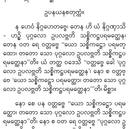
ဥပနယနစတုက္ကံ။
န
ဟေဝံ နိဂ္ဂဟေတဗ္ဗေ၊ တေန ဟိ ယံ နိဂ္ဂဏှာသိ
– ဟဉ္စိ ပုဂ္ဂလော ဥပလဗ္ဘတိ သစ္စိကဋ္ဌပရမတ္ထေန၊
တေန ဝတ ရေ ဝတ္တဗ္ဗေ ‘‘ယော သစ္စိကဋ္ဌော ပရမတ္
ထော၊ တတော သော ပုဂ္ဂလော ဥပလဗ္ဘတိ သစ္စိကဋ္ဌပ
ရမတ္ထေနာ’’တိ။ ယံ တတ္ထ ဝဒေသိ ‘‘ဝတ္တဗ္ဗေ ခေါ ‘ပုဂ္ဂ
လော ဥပလဗ္ဘတိ သစ္စိကဋ္ဌပရမတ္ထေန’၊ နော စ ဝတ္တဗ္
ဗေ ‘ယော သစ္စိကဋ္ဌော ပရမတ္ထော၊ တတော သော ပုဂ္ဂ
လော ဥပလဗ္ဘတိ သစ္စိကဋ္ဌပရမတ္ထေနာ’’’တိ၊ မိစ္ဆာ။
နော စေ ပန ဝတ္တဗ္ဗေ ‘‘ယော သစ္စိကဋ္ဌော ပရမ
တ္ထော၊ တတော သော ပုဂ္ဂလော ဥပလဗ္ဘတိ သစ္စိကဋ္ဌပ
ရမတ္ထေနာ’’တိ၊ နော စ ဝတ ရေ ဝတ္တဗ္ဗေ ‘‘ပုဂ္ဂလော ဥ