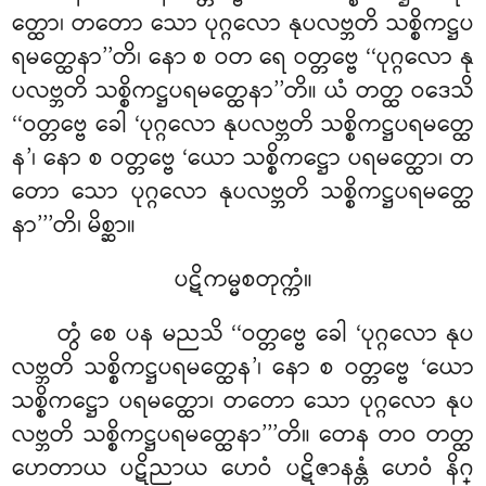
တ္ထော၊ တတော သော ပုဂ္ဂလော နုပလဗ္ဘတိ သစ္စိကဋ္ဌပ
ရမတ္ထေနာ’’တိ၊ နော စ ဝတ ရေ ဝတ္တဗ္ဗေ ‘‘ပုဂ္ဂလော နု
ပလဗ္ဘတိ သစ္စိကဋ္ဌပရမတ္ထေနာ’’တိ။ ယံ တတ္ထ ဝဒေသိ
‘‘ဝတ္တဗ္ဗေ ခေါ ‘ပုဂ္ဂလော နုပလဗ္ဘတိ သစ္စိကဋ္ဌပရမတ္ထေ
န’၊ နော စ ဝတ္တဗ္ဗေ ‘ယော သစ္စိကဋ္ဌော ပရမတ္ထော၊ တ
တော သော ပုဂ္ဂလော နုပလဗ္ဘတိ သစ္စိကဋ္ဌပရမတ္ထေ
နာ’’’တိ၊ မိစ္ဆာ။
ပဋိကမ္မစတုက္ကံ။
တွံ စေ ပန မညသိ ‘‘ဝတ္တဗ္ဗေ ခေါ ‘ပုဂ္ဂလော နုပ
လဗ္ဘတိ သစ္စိကဋ္ဌပရမတ္ထေန’၊ နော စ ဝတ္တဗ္ဗေ ‘ယော
သစ္စိကဋ္ဌော ပရမတ္ထော၊ တတော သော ပုဂ္ဂလော နုပ
လဗ္ဘတိ သစ္စိကဋ္ဌပရမတ္ထေနာ’’’တိ။ တေန တဝ တတ္ထ
ဟေတာယ ပဋိညာယ ဟေဝံ ပဋိဇာနန္တံ ဟေဝံ နိဂ္