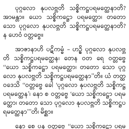
ပုဂ္ဂလော နုပလဗ္ဘတိ သစ္စိကဋ္ဌပရမတ္ထေနာတိ?
အာမန္တာ။ ယော သစ္စိကဋ္ဌော ပရမတ္ထော၊ တတော
သော ပုဂ္ဂလော နုပလဗ္ဘတိ သစ္စိကဋ္ဌပရမတ္ထေနာတိ?
န ဟေဝံ ဝတ္တဗ္ဗေ။
အာဇာနာဟိ
ပဋိကမ္မံ – ဟဉ္စိ ပုဂ္ဂလော နုပလဗ္ဘ
တိ သစ္စိကဋ္ဌပရမတ္ထေန၊ တေန ဝတ ရေ ဝတ္တဗ္ဗေ
‘‘ယော သစ္စိကဋ္ဌော ပရမတ္ထော၊ တတော သော ပုဂ္ဂ
လော နုပလဗ္ဘတိ သစ္စိကဋ္ဌပရမတ္ထေနာ’’တိ။ ယံ
တတ္ထ
ဝဒေသိ ‘‘ဝတ္တဗ္ဗေ ခေါ ‘ပုဂ္ဂလော နုပလဗ္ဘတိ သစ္စိကဋ္ဌ
ပရမတ္ထေန’၊ နော စ ဝတ္တဗ္ဗေ ‘ယော သစ္စိကဋ္ဌော ပရမ
တ္ထော၊ တတော သော ပုဂ္ဂလော နုပလဗ္ဘတိ သစ္စိကဋ္ဌပ
ရမတ္ထေနာ’’’တိ၊ မိစ္ဆာ။
နော စေ ပန ဝတ္တဗ္ဗေ ‘‘ယော သစ္စိကဋ္ဌော ပရမ