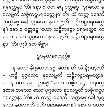
ရမတ္ထေနာ’’တိ၊ နော စ ဝတ ရေ ဝတ္တဗ္ဗေ ‘‘ပုဂ္ဂလော နု
ပလဗ္ဘတိ သစ္စိကဋ္ဌပရမတ္ထေနာ’’တိ။ ယံ တတ္ထ ဝဒေသိ
‘‘ဝတ္တဗ္ဗေ ခေါ ‘ပုဂ္ဂလော နုပလဗ္ဘတိ သစ္စိကဋ္ဌပရမတ္ထေ
န’၊ နော စ ဝတ္တဗ္ဗေ ‘ယော သစ္စိကဋ္ဌော ပရမတ္ထော၊ တ
တော သော ပုဂ္ဂလော နုပလဗ္ဘတိ သစ္စိကဋ္ဌပရမတ္ထေ
နာ’’’တိ၊ ဣဒံ တေ မိစ္ဆာ။
ဥပနယနစတုက္ကံ။
န ဟေဝံ နိဂ္ဂဟေတဗ္ဗေ၊ တေန ဟိ ယံ နိဂ္ဂဏှာသိ
– ဟဉ္စိ ပုဂ္ဂလော နုပလဗ္ဘတိ သစ္စိကဋ္ဌပရမတ္ထေန၊
တေန ဝတ ရေ ဝတ္တဗ္ဗေ ‘‘ယော သစ္စိကဋ္ဌော ပရမတ္
ထော၊ တတော သော ပုဂ္ဂလော နုပလဗ္ဘတိ သစ္စိကဋ္ဌပ
ရမတ္ထေနာ’’တိ။ ယံ တတ္ထ ဝဒေသိ ‘‘ဝတ္တဗ္ဗေ ခေါ ‘ပုဂ္ဂ
လော နုပလဗ္ဘတိ သစ္စိကဋ္ဌပရမတ္ထေန’၊ နော စ ဝတ္တဗ္