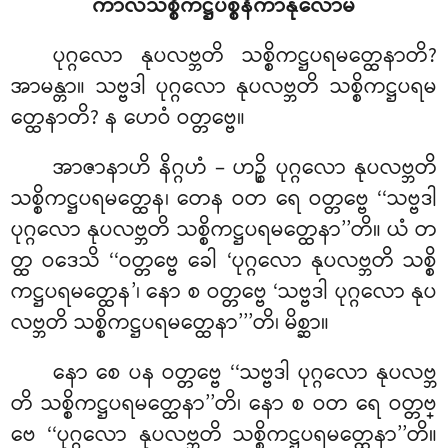
ကာလသစ္စိကဋ္ဌပစ္စနီကာနုလောမံ
ပုဂ္ဂလော
နုပလဗ္ဘတိ သစ္စိကဋ္ဌပရမတ္ထေနာတိ?
အာမန္တာ။ သဗ္ဗဒါ ပုဂ္ဂလော နုပလဗ္ဘတိ သစ္စိကဋ္ဌပရမ
တ္ထေနာတိ? န ဟေဝံ ဝတ္တဗ္ဗေ။
အာဇာနာဟိ နိဂ္ဂဟံ – ဟဉ္စိ ပုဂ္ဂလော နုပလဗ္ဘတိ
သစ္စိကဋ္ဌပရမတ္ထေန၊ တေန ဝတ ရေ ဝတ္တဗ္ဗေ ‘‘သဗ္ဗဒါ
ပုဂ္ဂလော နုပလဗ္ဘတိ သစ္စိကဋ္ဌပရမတ္ထေနာ’’တိ။ ယံ တ
တ္ထ ဝဒေသိ ‘‘ဝတ္တဗ္ဗေ ခေါ ‘ပုဂ္ဂလော နုပလဗ္ဘတိ သစ္စိ
ကဋ္ဌပရမတ္ထေန’၊ နော စ ဝတ္တဗ္ဗေ ‘သဗ္ဗဒါ ပုဂ္ဂလော နုပ
လဗ္ဘတိ သစ္စိကဋ္ဌပရမတ္ထေနာ’’’တိ၊ မိစ္ဆာ။
နော
စေ ပန ဝတ္တဗ္ဗေ ‘‘သဗ္ဗဒါ ပုဂ္ဂလော နုပလဗ္ဘ
တိ သစ္စိကဋ္ဌပရမတ္ထေနာ’’တိ၊ နော စ ဝတ ရေ ဝတ္တဗ္
ဗေ ‘‘ပုဂ္ဂလော နုပလဗ္ဘတိ သစ္စိကဋ္ဌပရမတ္ထေနာ’’တိ။