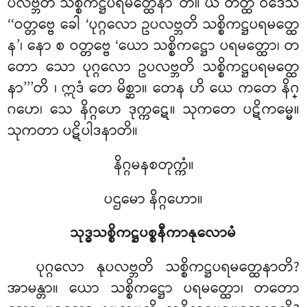
ပလဗ္ဘတိ သစ္စိကဋ္ဌပရမတ္ထေနာ’’တိ။ ယံ တတ္ထ ဝဒေသိ
‘‘ဝတ္တဗ္ဗေ ခေါ ‘ပုဂ္ဂလော ဥပလဗ္ဘတိ သစ္စိကဋ္ဌပရမတ္ထေ
န’၊ နော စ ဝတ္တဗ္ဗေ ‘ယော သစ္စိကဋ္ဌော ပရမတ္ထော၊ တ
တော သော ပုဂ္ဂလော ဥပလဗ္ဘတိ သစ္စိကဋ္ဌပရမတ္ထေ
နာ’’’တိ
၊ ဣဒံ တေ မိစ္ဆာ။ တေန ဟိ ယေ ကတေ နိဂ္
ဂဟေ၊ သေ နိဂ္ဂဟေ ဒုက္ကဋေ။ သုကတေ ပဋိကမ္မေ။
သုကတာ ပဋိပါဒနာတိ။
နိဂ္ဂမနစတုက္ကံ။
ပဌမော နိဂ္ဂဟော။
သုဒ္ဓသစ္စိကဋ္ဌပစ္စနီကာနုလောမံ
ပုဂ္ဂလော နုပလဗ္ဘတိ သစ္စိကဋ္ဌပရမတ္ထေနာတိ?
အာမန္တာ။ ယော သစ္စိကဋ္ဌော ပရမတ္ထော၊ တတော