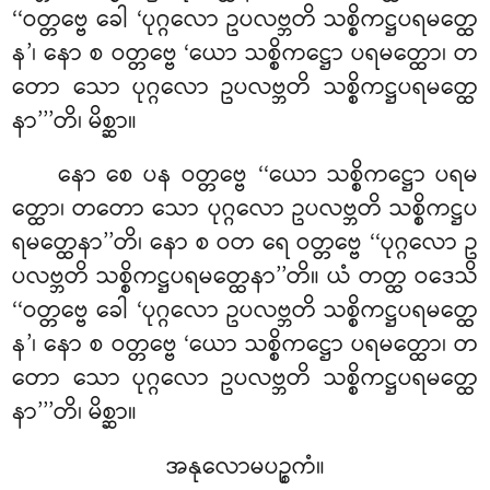
‘‘ဝတ္တဗ္ဗေ ခေါ ‘ပုဂ္ဂလော ဥပလဗ္ဘတိ သစ္စိကဋ္ဌပရမတ္ထေ
န’၊ နော စ ဝတ္တဗ္ဗေ ‘ယော သစ္စိကဋ္ဌော ပရမတ္ထော၊ တ
တော သော ပုဂ္ဂလော ဥပလဗ္ဘတိ သစ္စိကဋ္ဌပရမတ္ထေ
နာ’’’တိ၊ မိစ္ဆာ။
နော စေ ပန ဝတ္တဗ္ဗေ ‘‘ယော သစ္စိကဋ္ဌော ပရမ
တ္ထော၊ တတော သော ပုဂ္ဂလော ဥပလဗ္ဘတိ သစ္စိကဋ္ဌပ
ရမတ္ထေနာ’’တိ၊ နော စ ဝတ ရေ ဝတ္တဗ္ဗေ ‘‘ပုဂ္ဂလော ဥ
ပလဗ္ဘတိ သစ္စိကဋ္ဌပရမတ္ထေနာ’’တိ။ ယံ တတ္ထ ဝဒေသိ
‘‘ဝတ္တဗ္ဗေ ခေါ ‘ပုဂ္ဂလော ဥပလဗ္ဘတိ သစ္စိကဋ္ဌပရမတ္ထေ
န’၊ နော စ ဝတ္တဗ္ဗေ ‘ယော သစ္စိကဋ္ဌော ပရမတ္ထော၊ တ
တော သော ပုဂ္ဂလော ဥပလဗ္ဘတိ သစ္စိကဋ္ဌပရမတ္ထေ
နာ’’’တိ၊ မိစ္ဆာ။
အနုလောမပဉ္စကံ။