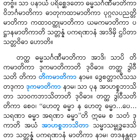
တဗ္ဗံ။ သာ ပနာယံ ပရိစ္ဆေဒတော ဓမ္မသင်္ဂဏီမာတိကာ
ဝိဘင်္ဂမာတိကာ ဓာတုကထာမာတိကာ ပုဂ္ဂလပညတ္တိ
မာတိကာ ကထာဝတ္ထုမာတိကာ ယမကမာတိကာ ပ
ဋ္ဌာနမာတိကာတိ သတ္တန္နံ ပကရဏာနံ အာဒိမှိ ဌပိတာ
သတ္တဝိဓာ ဟောတိ။
တတ္ထ ဓမ္မသင်္ဂဏီမာတိကာ အာဒိ၊ သာပိ တိ
ကမာတိကာ ဒုကမာတိကာတိ ဒုဝိဓာ။ တတ္ထ ဒွါဝီ
သတိ တိကာ
တိကမာတိကာ
နာမ။ ဒွေစတ္တာလီသသ
တဒုကာ
ဒုကမာတိကာ
နာမ၊ သာ ပုန အာဟစ္စဘာသိ
တာ သာဝကဘာသိတာတိ ဒုဝိဓာ။ တတ္ထ ဒွါဝီသတိ
တိကာ စေဝ၊ ‘‘ဟေတူ ဓမ္မာ န ဟေတူ ဓမ္မာ…ပေ…
သရဏာ ဓမ္မာ အရဏာ ဓမ္မာ’’တိ ဣမေ စ သတံ
ဒု
ကာတိ အယံ
အာဟစ္စဘာသိတာ
သမ္မာသမ္ဗုဒ္ဓဒေသိ
တာ သတ္တန္နံ ပကရဏာနံ မာတိကာ နာမ၊ တဒနန္တရာ