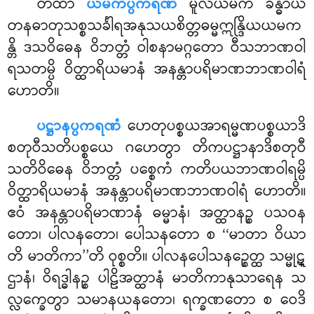
တထာ
ယမကပ္ပကရဏံ
မူလယမကံ ခန္ဓာယ
တနဓာတုသစ္စသင်္ခါရအနုသယစိတ္တဓမ္မဣန္ဒြိယယမက
န္တိ ဒသဝိဓေန ဝိဘတ္တံ ဝါစနာမဂ္ဂတော ဝီသဘာဏဝါ
ရသတမ္ပိ ဝိတ္ထာရိယမာနံ အနန္တာပရိမာဏဘာဏဝါရံ
ဟောတိ။
ပဋ္ဌာနပ္ပကရဏံ
ဟေတုပစ္စယအာရမ္မဏပစ္စယာဒိ
စတုဝီသတိပစ္စယေ ဂဟေတွာ တိကပဋ္ဌာနာဒိစတုဝီ
သတိဝိဓေန ဝိဘတ္တံ ပစ္စေကံ ကတိပယဘာဏဝါရမ္ပိ
ဝိတ္ထာရိယမာနံ အနန္တာပရိမာဏဘာဏဝါရံ ဟောတိ။
ဧဝံ အနန္တာပရိမာဏာနံ ဓမ္မာနံ၊ အတ္ထာနဉ္စ ပသဝန
တော၊ ပါလနတော၊ ပေါသနတော စ ‘‘မာတာ ဝိယာ
တိ မာတိကာ’’တိ ဝုစ္စတိ။ ပါလနပေါသနဉ္စေတ္ထ သမ္မုဋ္
ဌာနံ၊ ဝိရဒ္ဓါနဉ္စ ပါဠိအတ္ထာနံ မာတိကာနုသာရေန သ
လ္လက္ခေတွာ သမာနယနတော၊ ရက္ခဏတော စ ဝေဒိ