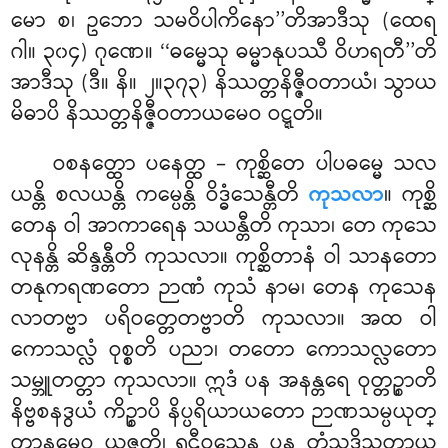
မော စ၊ ဥဘော သမဝိပါကိနော’’တိအာဒီသု (ထေရ
ဂါ။ ၃၀၄) ဂုဏေ။ ‘‘ဓမ္မေသု ဓမ္မာနုပဿီ ဝိဟရတီ’’တိ
အာဒီသု (ဒီ။ နိ။ ၂။၃၇၃) နိဿတ္တနိဇ္ဇီဝတာယံ၊ သွာယ
မိဓာပိ နိဿတ္တနိဇ္ဇီဝတာယမေဝ ဝဋ္ဋတိ။
ဝစနတ္ထော ပနေတ္ထ – ကုစ္ဆိတေ ပါပဓမ္မေ သလ
ယန္တိ စလယန္တိ ကမ္ပေန္တိ ဝိဒ္ဓံသေန္တီတိ
ကုသလာ
။ ကုစ္ဆိ
တေန ဝါ အာကာရေန သယန္တီတိ ကုသာ၊ တေ ကုသေ
လုနန္တိ ဆိန္ဒန္တီတိ ကုသလာ။ ကုစ္ဆိတာနံ ဝါ သာနတော
တနုကရဏတော ဉာဏံ ကုသံ နာမ၊ တေန ကုသေန
လာတဗ္ဗာ ပရိဝတ္တေတဗ္ဗာတိ ကုသလာ။ အထ ဝါ
ကောသလ္လံ ဝုစ္စတိ ပညာ၊ တတော ကောသလ္လတော
သမ္ဘူတတ္တာ ကုသလာ။ ဣဒံ ပန အနန္တရေ ဝုတ္တဉ္စာတိ
နိဗ္ဗစနဒွယံ ကိဉ္စာပိ နိပ္ပရိယာယတော ဉာဏသမ္ပယုတ္
တာနမေဝ
ယုဇ္ဇတိ၊ ရုဠှီဝသေန ပန တံသဒိသတာယ