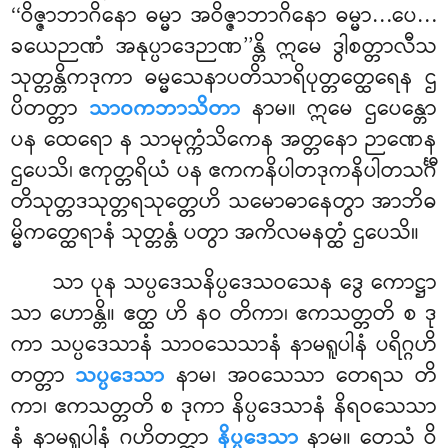
‘‘ဝိဇ္ဇာဘာဂိနော ဓမ္မာ အဝိဇ္ဇာဘာဂိနော ဓမ္မာ…ပေ…
ခယေဉာဏံ အနုပ္ပာဒေဉာဏ’’န္တိ ဣမေ ဒွါစတ္တာလီသ
သုတ္တန္တိကဒုကာ ဓမ္မသေနာပတိသာရိပုတ္တတ္ထေရေန ဌ
ပိတတ္တာ
သာဝကဘာသိတာ
နာမ။ ဣမေ ဌပေန္တော
ပန ထေရော န သာမုက္ကံသိကေန အတ္တနော ဉာဏေန
ဌပေသိ၊ ဧကုတ္တရိယံ ပန ဧကကနိပါတဒုကနိပါတသင်္ဂီ
တိသုတ္တဒသုတ္တရသုတ္တေဟိ သမောဓာနေတွာ အာဘိဓ
မ္မိကတ္ထေရာနံ သုတ္တန္တံ ပတွာ အကိလမနတ္ထံ ဌပေသိ။
သာ ပုန သပ္ပဒေသနိပ္ပဒေသဝသေန ဒွေ ကောဋ္ဌာ
သာ ဟောန္တိ။ ဧတ္ထ ဟိ နဝ တိကာ၊ ဧကသတ္တတိ စ ဒု
ကာ သပ္ပဒေသာနံ သာဝသေသာနံ နာမရူပါနံ ပရိဂ္ဂဟိ
တတ္တာ
သပ္ပဒေသာ
နာမ၊ အဝသေသာ တေရသ တိ
ကာ၊ ဧကသတ္တတိ စ ဒုကာ နိပ္ပဒေသာနံ နိရဝသေသာ
နံ နာမရူပါနံ ဂဟိတတ္တာ
နိပ္ပဒေသာ
နာမ။ တေသံ ဝိ