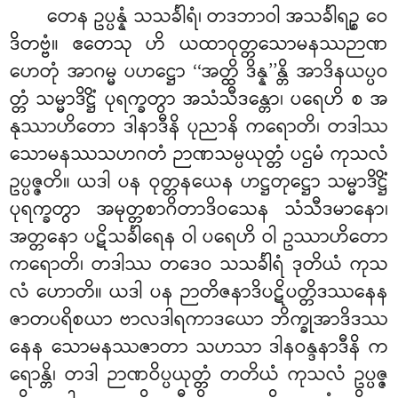
တေန ဥပ္ပန္နံ သသင်္ခါရံ၊ တဒဘာဝါ အသင်္ခါရဉ္စ ဝေ
ဒိတဗ္ဗံ။ ဧတေသု ဟိ ယထာဝုတ္တသောမနဿဉာဏ
ဟေတုံ အာဂမ္မ ပဟဋ္ဌော ‘‘အတ္ထိ ဒိန္န’’န္တိ အာဒိနယပ္ပဝ
တ္တံ သမ္မာဒိဋ္ဌိံ ပုရက္ခတွာ အသံသီဒန္တော၊ ပရေဟိ စ အ
နုဿာဟိတော ဒါနာဒီနိ ပုညာနိ ကရောတိ၊ တဒါဿ
သောမနဿသဟဂတံ ဉာဏသမ္ပယုတ္တံ ပဌမံ ကုသလံ
ဥပ္ပဇ္ဇတိ။ ယဒါ ပန ဝုတ္တနယေန ဟဋ္ဌတုဋ္ဌော သမ္မာဒိဋ္ဌိံ
ပုရက္ခတွာ အမုတ္တစာဂိတာဒိဝသေန သံသီဒမာနော၊
အတ္တနော ပဋိသင်္ခါရေန ဝါ ပရေဟိ ဝါ ဥဿာဟိတော
ကရောတိ၊ တဒါဿ တဒေဝ သသင်္ခါရံ ဒုတိယံ ကုသ
လံ ဟောတိ။ ယဒါ ပန ဉာတိဇနာဒိပဋိပတ္တိဒဿနေန
ဇာတပရိစယာ ဗာလဒါရကာဒယော ဘိက္ခုအာဒိဒဿ
နေန သောမနဿဇာတာ သဟသာ ဒါနဝန္ဒနာဒီနိ က
ရောန္တိ၊ တဒါ ဉာဏဝိပ္ပယုတ္တံ တတိယံ ကုသလံ ဥပ္ပဇ္ဇ