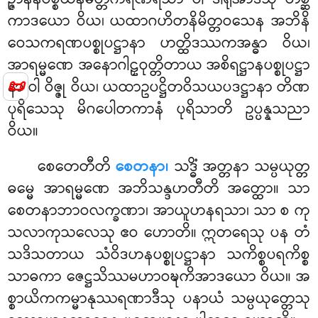
ကာဒယော ဝိယ၊ ယထာဂဟိတနိမိတ္တဝသေန
အဘိနိ
ဝေသကရဏပစ္စုပဋ္ဌာနာ ဟတ္ထိဒဿကအန္ဓာ ဝိယ၊
အာရမ္မဏေ အနောဂါဠှဝုတ္တိတာယ အစိရဋ္ဌာနပစ္စုပဋ္ဌာ
📜
နာ ဝါ ဝိဇ္ဇု ဝိယ၊ ယထာဥပဋ္ဌိတဝိသယပဒဋ္ဌာနာ တိဏ
ပုရိသေသု မိဂပေါတကာနံ ပုရိသာတိ ဥပ္ပန္နသညာ
ဝိယ။
စေတေတီတိ
စေတနာ၊
သဒ္ဓိံ အတ္တနာ သမ္ပယုတ္တ
ဓမ္မေ အာရမ္မဏေ အဘိသန္ဒဟတီတိ အတ္ထော။ သာ
စေတနာဘာဝလက္ခဏာ၊ အာယူဟနရသာ၊ သာ စ ကု
သလာကုသလေသု ဧဝ ဟောတိ။ ဣတရေသု ပန တံ
သဒိသတာယ သံဝိဒဟနပစ္စုပဋ္ဌာနာ သကိစ္စပရကိစ္စ
သာဓကာ ဇေဋ္ဌသိဿမဟာဝဍ္ဎကိအာဒယော ဝိယ။ အ
စ္စာယိကကမ္မာနုဿရဏာဒီသု ပနာယံ သမ္ပယုတ္တေသု