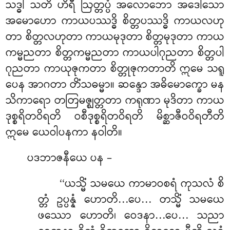
သဒ္ဓါ သတိ ဟိရီ ဩတ္တပ္ပံ အလောဘော အဒေါသော
အမောဟော ကာယပဿဒ္ဓိ စိတ္တပဿဒ္ဓိ ကာယလဟု
တာ စိတ္တလဟုတာ ကာယမုဒုတာ စိတ္တမုဒုတာ ကာယ
ကမ္မညတာ စိတ္တကမ္မညတာ ကာယပါဂုညတာ စိတ္တပါ
ဂုညတာ ကာယုဇုကတာ စိတ္တုဇုကတာတိ ဣမေ သရူ
ပေန အာဂတာ တိံသဓမ္မာ။ ဆန္ဒော အဓိမောက္ခော မန
သိကာရော တတြမဇ္ဈတ္တတာ ကရုဏာ မုဒိတာ ကာယ
ဒုစ္စရိတဝိရတိ ဝစီဒုစ္စရိတဝိရတိ မိစ္ဆာဇီဝဝိရတီတိ
ဣမေ ယေဝါပနကာ နဝါတိ။
ပဒဘာဇနီယေ
ပန –
‘‘ယသ္မိံ သမယေ ကာမာဝစရံ ကုသလံ စိ
တ္တံ ဥပ္ပန္နံ ဟောတိ…ပေ… တသ္မိံ သမယေ
ဖဿော ဟောတိ၊ ဝေဒနာ…ပေ… သညာ