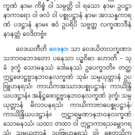
က္ခဏံ နာမ၊ ကိစ္စံ ဝါ သမ္ပတ္တိ ဝါ ရသော နာမ၊ ဥပဋ္ဌာ
နာကာရော ဝါ ဖလံ ဝါ ပစ္စုပဋ္ဌာနံ နာမ၊ အာသန္နကာရ
ဏံ ပဒဋ္ဌာနံ နာမ။ ဧဝံ ဥပရိပိ သဗ္ဗတ္ထ လက္ခဏာဒီနံ
နာနတ္တံ ဝေဒိတဗ္ဗံ။
ဝေဒယတီတိ
ဝေဒနာ၊
သာ ဝေဒယိတလက္ခဏာ၊
သဘာဝဘေဒတော ပနေသာ ပဉ္စဝိဓာ ဟောတိ – သု
ခံ ဒုက္ခံ သောမနဿံ ဒေါမနဿံ ဥပေက္ခာတိ။ တတ္ထ
ဣဋ္ဌဖောဋ္ဌဗ္ဗာနုဘဝနလက္ခဏံ သုခံ၊ သမ္ပယုတ္တာနံ ဥပ
ဗြူဟနရသံ၊ ကာယိကအဿာဒပစ္စုပဋ္ဌာနံ၊ ကာယိန္ဒြိ
ယပဒဋ္ဌာနံ။ အနိဋ္ဌဖောဋ္ဌဗ္ဗာနုဘဝနလက္ခဏံ ဒုက္ခံ၊ သမ္ပ
ယုတ္တာနံ မိလာပနရသံ၊ ကာယိကာဗာဓပစ္စုပဋ္ဌာနံ၊
ကာယိန္ဒြိယပဒဋ္ဌာနံ။ ဣဋ္ဌာရမ္မဏာနုဘဝနလက္ခဏံ
သောမနဿံ၊ ယထာ တထာ ဝါ ဣဋ္ဌာကာရသမ္ဘောဂရ
သံ၊ သမ္ပယုတ္တာနံ ဥပဗြူဟနရသံ ဝါ၊ စေတသိက