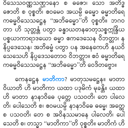
ဝိသေသဝဏ္ဏသဏ္ဌာနော စ ဓဇော၊ သော အတိဒ္ဓ
ဇောတိ စ ဝုစ္စတိ၊ ဧဝမေဝ အယမ္ပိ ဓမ္မော ဓမ္မာတိရေ
ကဓမ္မဝိသေသဋ္ဌေန ‘‘အဘိဓမ္မော’’တိ ဝုစ္စတိ။ ဘဂဝ
တာ ဟိ သုတ္တန္တံ ပတွာ ခန္ဓာယတနဓာတုသစ္စဣန္ဒြိယ
ပစ္စယာကာရာဒယော ဓမ္မာ ဧကဒေသေန ဝိဘတ္တာ၊ န
နိပ္ပဒေသေန၊ အဘိဓမ္မံ ပတွာ ပန အနေကေဟိ နယဝိ
သေသေဟိ နိပ္ပဒေသတောဝ ဝိဘတ္တာ။ ဧဝံ ဓမ္မာတိရေ
ကဓမ္မဝိသေသဋ္ဌေန ‘‘အဘိဓမ္မော’’တိ ဝေဒိတဗ္ဗော။
ကေနဋ္ဌေန
မာတိကာ
? မာတုသမဋ္ဌေန။ မာတာ
ဝိယာတိ ဟိ မာတိကာ ယထာ ပဒုမိကံ မုခန္တိ။ ယထာ
ဟိ မာတာ နာနာဝိဓေ ပုတ္တေ ပသဝတိ၊ တေ ပါလေ
တိ၊ ပေါသေတိ စ၊ ဧဝမယမ္ပိ နာနာဝိဓေ ဓမ္မေ၊ အတ္ထေ
စ ပသဝတိ၊ တေ စ အဝိနဿမာနေ ပါလေတိ၊ ပေါ
သေတိ စ၊ တသ္မာ ‘‘မာတိကာ’’တိ ဝုစ္စတိ။ မာတိကံ ဟိ