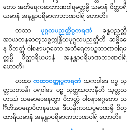
တော အတိရေကဆဘာဏဝါရမတ္တမ္ပိ သမာနံ ဝိတ္ထာရိ
ယမာနံ အနန္တာပရိမာဏဘာဏဝါရံ ဟောတိ။
တထာ
ပုဂ္ဂလပညတ္တိပ္ပကရဏံ
ခန္ဓပညတ္တိ
အာယတနဓာတုသစ္စဣန္ဒြိယပုဂ္ဂလပညတ္တီတိ ဆဗ္ဗိဓေ
န ဝိဘတ္တံ ဝါစနာမဂ္ဂတော အတိရေကပဉ္စဘာဏဝါရမ
တ္တမ္ပိ ဝိတ္ထာရိယမာနံ အနန္တာပရိမာဏဘာဏဝါရံ
ဟောတိ။
တထာ
ကထာဝတ္ထုပ္ပကရဏံ
သကဝါဒေ ပဉ္စ သု
တ္တသတာနိ၊ ပရဝါဒေ ပဉ္စ သုတ္တသတာနီတိ သုတ္တသ
ဟဿံ သမောဓာနေတွာ ဝိဘတ္တံ ဝါစနာမဂ္ဂတော သ
င်္ဂီတိအာရောပိတနယေန ဒီဃနိကာယပ္ပမာဏမ္ပိ ဝိတ္
ထာရိယမာနံ အနန္တာပရိမာဏဘာဏဝါရံ ဟောတိ။