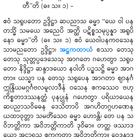
တီ’’တိ (ဓ။ သ။ ၁) –
ဧဝံ သရူပတော ဥဒ္ဒိဋ္ဌာ ဆပညာသ ဓမ္မာ ‘‘ယေ ဝါ ပန
တသ္မိံ သမယေ အညေပိ အတ္ထိ ပဋိစ္စသမုပ္ပန္နာ အရူပိ
နော ဓမ္မာ’’တိ
(ဓ။ သ။ ၁) ဧဝံ ယေဝါပနကဝသေန
သာမညတော ဥဒ္ဒိဋ္ဌာ၊
အဋ္ဌကထာယံ
စဿာ တေသု
တေသု သုတ္တပ္ပဒေသေသု အာဂတေ ဂဟေတွာ သရူပ
တော နိဒ္ဒိဋ္ဌာ ဆန္ဒာဒယော နဝါတိ ပဉ္စသဋ္ဌိ ဓမ္မာ အာဂ
တာ။ ယသ္မာ ပန တေသု သရူပေန အာဂတာ ဈာနင်္ဂ
ဣန္ဒြိယမဂ္ဂင်္ဂဗလမူလာဒီနံ ဝသေန ဧကဿေဝ ဗဟု
ကိစ္စတာဒဿနတ္ထံ ပုနပ္ပုနံ ဂဟေတွာ ပရိယာယေန
ဆပညာသဝိဓေန ဒေသိတာပိ အဂဟိတဂ္ဂဟဏေန
ယထာဝုတ္တာ သမတိံသေဝ ဓမ္မာ ဟောန္တိ၊ တေ ပန သ
ဝိဘတ္တိကာ အဝိဘတ္တိကာတိ ဒုဝိဓာ။ တတ္ထ ဖဿာဒ
ယော အဋ္ဌာရသ ဧကကတ္တာ အဝိဘတ္တိကာ။ ဝေဒနာဒ