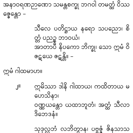
အနာဝရဏဉာဏော သမန္တစက္ခု ဘဂဝါ တမတ္ထံ ဝိဿ
ဇ္ဇေန္တော –
သီလေ ပတိဋ္ဌာယ နရော သပညော၊ စိ
တ္တံ ပညဉ္စ ဘာဝယံ၊
အာတာပီ နိပကော ဘိက္ခု၊ သော ဣမံ ဝိ
ဇဋယေ ဇဋန္တိ။ –
ဣမံ ဂါထမာဟ။
။
ဣမိဿာ ဒါနိ ဂါထာယ၊ ကထိတာယ မ
၂
ဟေသိနာ၊
ဝဏ္ဏယန္တော ယထာဘူတံ၊ အတ္ထံ သီလာ
ဒိဘေဒနံ။
သုဒုလ္လဘံ လဘိတွာန၊ ပဗ္ဗဇ္ဇံ ဇိနသာသ