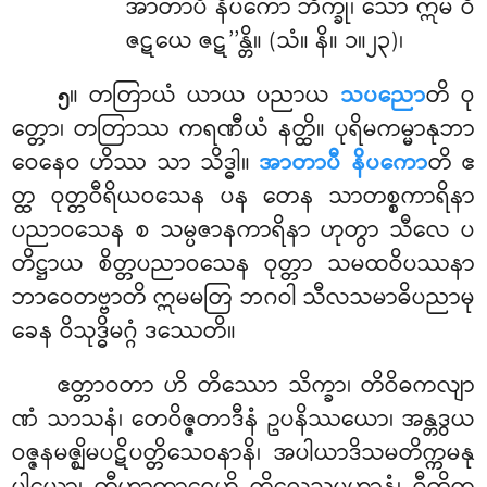
အာတာပီ နိပကော ဘိက္ခု၊ သော ဣမံ ဝိ
ဇဋယေ ဇဋ’’န္တိ။ (သံ။ နိ။ ၁။၂၃)၊
။ တတြာယံ ယာယ ပညာယ
သပညော
တိ ဝု
၅
တ္တော၊ တတြာဿ ကရဏီယံ နတ္ထိ။ ပုရိမကမ္မာနုဘာ
ဝေနေဝ ဟိဿ သာ သိဒ္ဓါ။
အာတာပီ နိပကော
တိ ဧ
တ္ထ ဝုတ္တဝီရိယဝသေန ပန တေန သာတစ္စကာရိနာ
ပညာဝသေန စ သမ္ပဇာနကာရိနာ ဟုတွာ သီလေ ပ
တိဋ္ဌာယ စိတ္တပညာဝသေန ဝုတ္တာ သမထဝိပဿနာ
ဘာဝေတဗ္ဗာတိ ဣမမတြ ဘဂဝါ သီလသမာဓိပညာမု
ခေန ဝိသုဒ္ဓိမဂ္ဂံ ဒဿေတိ။
ဧတ္တာဝတာ ဟိ တိဿော သိက္ခာ၊ တိဝိဓကလျာ
ဏံ သာသနံ၊ တေဝိဇ္ဇတာဒီနံ ဥပနိဿယော၊ အန္တဒွယ
ဝဇ္ဇနမဇ္ဈိမပဋိပတ္တိသေဝနာနိ၊ အပါယာဒိသမတိက္ကမနု