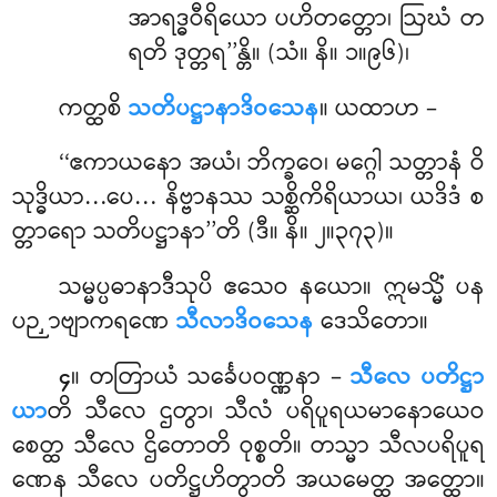
အာရဒ္ဓဝီရိယော ပဟိတတ္တော၊ ဩဃံ တ
ရတိ ဒုတ္တရ’’န္တိ။ (သံ။ နိ။ ၁။၉၆)၊
ကတ္ထစိ
သတိပဋ္ဌာနာဒိဝသေန
။ ယထာဟ –
‘‘ဧကာယနော အယံ၊ ဘိက္ခဝေ၊ မဂ္ဂေါ သတ္တာနံ ဝိ
သုဒ္ဓိယာ…ပေ… နိဗ္ဗာနဿ သစ္ဆိကိရိယာယ၊ ယဒိဒံ စ
တ္တာရော သတိပဋ္ဌာနာ’’တိ (ဒီ။ နိ။ ၂။၃၇၃)။
သမ္မပ္ပဓာနာဒီသုပိ ဧသေဝ နယော။ ဣမသ္မိံ ပန
ပဉှာဗျာကရဏေ
သီလာဒိဝသေန
ဒေသိတော။
။ တတြာယံ သင်္ခေပဝဏ္ဏနာ –
သီလေ ပတိဋ္ဌာ
၄
ယာ
တိ သီလေ ဌတွာ၊ သီလံ ပရိပူရယမာနောယေဝ
စေတ္ထ သီလေ ဌိတောတိ ဝုစ္စတိ။ တသ္မာ သီလပရိပူရ
ဏေန သီလေ ပတိဋ္ဌဟိတွာတိ အယမေတ္ထ အတ္ထော။