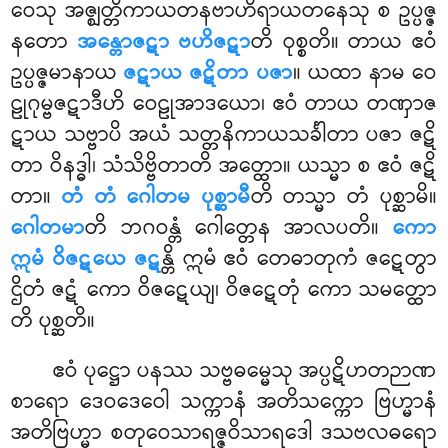
ဝေသု အဇ္ဈတ္တိကာယတနဗာဟိရာယတနေသု စ ဥပ္ပဇ္ဇ
နတော
အန္တောဇဋာ ဗဟိဇဋာ
တိ ဝုစ္စတိ။ တာယ ဧဝံ
ဥပ္ပဇ္ဇမာနာယ
ဇဋာယ ဇဋိတာ ပဇာ
။ ယထာ နာမ ဝေ
ဠုဂုမ္ဗဇဋာဒီဟိ ဝေဠုအာဒယော၊ ဧဝံ တာယ တဏှာဇ
ဋာယ သဗ္ဗာပိ အယံ သတ္တနိကာယသင်္ခါတာ ပဇာ ဇဋိ
တာ ဝိနဒ္ဓါ၊ သံသိဗ္ဗိတာတိ အတ္ထော။ ယသ္မာ စ ဧဝံ ဇဋိ
တာ။
တံ တံ ဂေါတမ ပုစ္ဆာမီ
တိ တသ္မာ တံ ပုစ္ဆာမိ။
ဂေါတမာ
တိ ဘဂဝန္တံ ဂေါတ္တေန အာလပတိ။
ကော
ဣမံ ဝိဇဋယေ ဇဋ
န္တိ ဣမံ ဧဝံ တေဓာတုကံ ဇဋေတွာ
ဌိတံ ဇဋံ ကော ဝိဇဋေယျ၊ ဝိဇဋေတုံ ကော သမတ္ထော
တိ ပုစ္ဆတိ။
ဧဝံ
ပုဋ္ဌော ပနဿ သဗ္ဗဓမ္မေသု အပ္ပဋိဟတဉာဏ
စာရော ဒေဝဒေဝေါ သက္ကာနံ အတိသက္ကော ဗြဟ္မာနံ
အတိဗြဟ္မာ စတုဝေသာရဇ္ဇဝိသာရဒေါ ဒသဗလဓရော