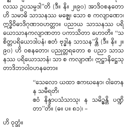
လဿ ဥပသမ္ပဒါ’’တိ (ဒီ။ နိ။ ၂။၉၀) အာဒိဝစနတော
ဟိ သမာဓိ သာသနဿ မဇ္ဈေ၊ သော စ ကလျာဏော၊
ဣဒ္ဓိဝိဓာဒိဂုဏာဝဟတ္တာ။ ပညာယ သာသနဿ ပရိ
ယောသာနကလျာဏတာ ပကာသိတာ ဟောတိ။ ‘‘သ
စိတ္တပရိယောဒါပနံ၊ ဧတံ ဗုဒ္ဓါန သာသန’’န္တိ (ဒီ။ နိ။ ၂။
၉၀) ဟိ ဝစနတော၊ ပညုတ္တရတော
စ ပညာ သာသ
နဿ ပရိယောသာနံ၊ သာ စ ကလျာဏံ၊ ဣဋ္ဌာနိဋ္ဌေသု
တာဒိဘာဝါဝဟနတော။
‘‘သေလော ယထာ ဧကဃနော၊ ဝါတေန
န သမီရတိ၊
ဧဝံ နိန္ဒာပသံသာသု၊ န သမိဉ္ဇန္တိ ပဏ္ဍိ
တာ’’တိ။ (ဓ။ ပ။ ၈၁)၊ –
ဟိ ဝုတ္တံ။