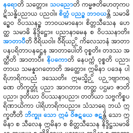
နရော
တိ သတ္တော။
သပညော
တိ ကမ္မဇတိဟေတုကပ
ဋိသန္ဓိပညာယ ပညဝါ။
စိတ္တံ ပညဉ္စ ဘာဝယ
န္တိ သမာဓိ
ဉ္စေဝ ဝိပဿနဉ္စ ဘာဝယမာနော၊ စိတ္တသီသေန ဟေ
တ္ထ သမာဓိ နိဒ္ဒိဋ္ဌော။ ပညာနာမေန စ ဝိပဿနာတိ။
အာတာပီ
တိ ဝီရိယဝါ။ ဝီရိယဉှိ ကိလေသာနံ အာတာ
ပနပရိတာပနဋ္ဌေန အာတာပေါတိ ဝုစ္စတိ။ တဒဿ အ
တ္ထီတိ အာတာပီ။
နိပကော
တိ နေပက္ကံ ဝုစ္စတိ ပညာ၊
တာယ သမန္နာဂတောတိ အတ္ထော။ ဣမိနာ ပဒေန ပါ
ရိဟာရိကပညံ ဒဿေတိ။ ဣမသ္မိဉှိ ပဉှာဗျာကရ
ဏေ တိက္ခတ္တုံ ပညာ အာဂတာ။ တတ္ထ ပဌမာ ဇာတိ
ပညာ၊ ဒုတိယာ ဝိပဿနာပညာ၊ တတိယာ သဗ္ဗကိစ္စပ
ရိဏာယိကာ ပါရိဟာရိကပညာ။ သံသာရေ ဘယံ ဣ
က္ခတီတိ
ဘိက္ခု။ သော ဣမံ ဝိဇဋယေ ဇဋ
န္တိ သော ဣ
မိနာ စ သီလေန ဣမိနာ စ စိတ္တသီသေန နိဒ္ဒိဋ္ဌသမာဓိ