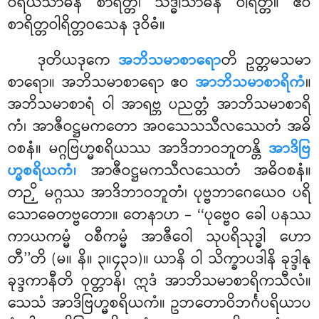
ဝီရိယသာဓနံ စာရိတ္တံ၊ သဒ္ဓါသာဓနံ ဝါရိတ္တံ။ ဧဝံ
စာရိတ္တဝါရိတ္တဝသေန ဒုဝိဓံ။
ဒုတိယဒုကေ
အဘိသမာစာရော
တိ ဥတ္တမသမာ
စာရော။ အဘိသမာစာရော ဧဝ
အာဘိသမာစာရိကံ
။
အဘိသမာစာရံ ဝါ အာရဗ္ဘ ပညတ္တံ အာဘိသမာစာရိ
ကံ၊ အာဇီဝဋ္ဌမကတော အဝသေသသီလဿေတံ အဓိ
ဝစနံ။ မဂ္ဂဗြဟ္မစရိယဿ အာဒိဘာဝဘူတန္တိ
အာဒိဗြ
ဟ္မစရိယကံ၊
အာဇီဝဋ္ဌမကသီလဿေတံ အဓိဝစနံ။
တဉှိ မဂ္ဂဿ အာဒိဘာဝဘူတံ၊ ပုဗ္ဗဘာဂေယေဝ ပရိ
သောဓေတဗ္ဗတော။ တေနာဟ – ‘‘ပုဗ္ဗေဝ ခေါ ပနဿ
ကာယကမ္မံ ဝစီကမ္မံ အာဇီဝေါ သုပရိသုဒ္ဓါ ဟော
တီ’’တိ (မ။ နိ။ ၃။၄၃၁)။ ယာနိ ဝါ သိက္ခာပဒါနိ ခုဒ္ဒါနု
ခုဒ္ဒကာနီတိ ဝုတ္တာနိ၊ ဣဒံ အာဘိသမာစာရိကသီလံ။
သေသံ အာဒိဗြဟ္မစရိယကံ။ ဥဘတောဝိဘင်္ဂပရိယာပ