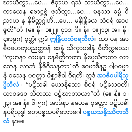
ဃာယိတွာ…ပေ… ဇိဝှာယ ရသံ သာယိတွာ…ပေ…
ကာယေန ဖောဋ္ဌဗ္ဗံ ဖုသိတွာ…ပေ… မနသာ ဓမ္မံ ဝိ
ညာယ န နိမိတ္တဂ္ဂါဟီ…ပေ… မနိန္ဒြိယေ သံဝရံ အာပ
ဇ္ဇတီ’’တိ (မ။ နိ။ ၁။၂၂၊ ၄၁၁၊ ဒီ။ နိ။ ၁။၂၁၃၊ အ။ နိ။
၄။၁၉၈) ဝုတ္တံ၊ ဣဒံ
ဣန္ဒြိယသံဝရသီလံ
။ ယာ ပန အာ
ဇီဝဟေတုပညတ္တာနံ ဆန္နံ သိက္ခာပဒါနံ ဝီတိက္ကမဿ၊
‘‘ကုဟနာ လပနာ နေမိတ္တိကတာ နိပ္ပေသိကတာ လာ
ဘေန လာဘံ နိဇိဂီသနတာ’’တိ ဧဝမာဒီနဉ္စ ပါပဓမ္မာ
နံ ဝသေန ပဝတ္တာ မိစ္ဆာဇီဝါ ဝိရတိ၊ ဣဒံ
အာဇီဝပါရိသု
ဒ္ဓိသီလံ
။ ‘‘ပဋိသင်္ခါ ယောနိသော စီဝရံ ပဋိသေဝတိ၊
ယာဝဒေဝ သီတဿ ပဋိဃာတာယာ’’တိ (မ။ နိ။ ၁။
၂၃၊ အ။ နိ။ ၆။၅၈) အာဒိနာ နယေန ဝုတ္တော ပဋိသင်္ခါ
နပရိသုဒ္ဓါ စတုပစ္စယပရိဘောဂေါ
ပစ္စယသန္နိဿိတသီ
လံ
နာမ။