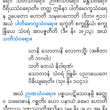
ရော၊ သတိသံဝရော၊ ဉာဏသံဝရော၊ ခန္တိသံဝရော၊
ဝီရိယသံဝရောတိ။ တတ္ထ ဣမိနာ ပါတိမောက္ခသံဝရေ
န ဥပေတော ဟောတိ သမုပေတောတိ (ဝိဘ။ ၅၁၁)
အယံ
ပါတိမောက္ခသံဝရော
။ ရက္ခတိ စက္ခုန္ဒြိယံ၊ စက္ခု
န္ဒြိယေ သံဝရံ အာပဇ္ဇတီတိ (ဒီ။ နိ။ ၁။၂၁၃) အယံ
သတိသံဝရော
။
ယာနိ
သောတာနိ လောကသ္မိံ၊ (အဇိတာ
တိ ဘဂဝါ၊)
သတိ တေသံ နိဝါရဏံ၊
သောတာနံ သံဝရံ ဗြူမိ၊ ပညာယေတေ
ပိဓိယျရေတိ။ (သု။ နိ။ ၁၀၄၁)၊
အယံ
ဉာဏသံဝရော
။ ပစ္စယပဋိသေဝနမ္ပိ ဧတ္ထေ
ဝ သမောဓာနံ ဂစ္ဆတိ။ ယော ပနာယံ ခမော ဟောတိ
သီတဿ ဥဏှဿာတိအာဒိနာ (မ။ နိ။ ၁။၂၄၊ အ။ နိ။