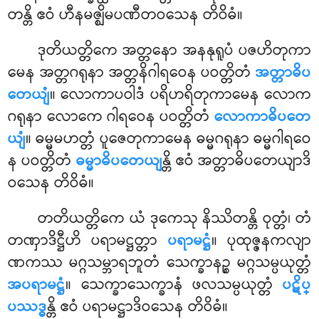
တန္တိ ဧဝံ ဟီနမဇ္ဈိမပဏီတဝသေန တိဝိဓံ။
ဒုတိယတ္တိကေ
အတ္တနော အနနုရူပံ ပဇဟိတုကာ
မေန အတ္တဂရုနာ အတ္တနိဂါရဝေန ပဝတ္တိတံ
အတ္တာဓိပ
တေယျံ
။ လောကာပဝါဒံ ပရိဟရိတုကာမေန လောက
ဂရုနာ လောကေ ဂါရဝေန ပဝတ္တိတံ
လောကာဓိပတေ
ယျံ
။ ဓမ္မမဟတ္တံ ပူဇေတုကာမေန ဓမ္မဂရုနာ ဓမ္မဂါရဝေ
န ပဝတ္တိတံ
ဓမ္မာဓိပတေယျ
န္တိ ဧဝံ အတ္တာဓိပတေယျာဒိ
ဝသေန တိဝိဓံ။
တတိယတ္တိကေ ယံ ဒုကေသု နိဿိတန္တိ ဝုတ္တံ၊ တံ
တဏှာဒိဋ္ဌီဟိ ပရာမဋ္ဌတ္တာ
ပရာမဋ္ဌံ
။ ပုထုဇ္ဇနကလျာ
ဏကဿ မဂ္ဂသမ္ဘာရဘူတံ သေက္ခာနဉ္စ မဂ္ဂသမ္ပယုတ္တံ
အပရာမဋ္ဌံ
။ သေက္ခာသေက္ခာနံ ဖလသမ္ပယုတ္တံ
ပဋိပ္
ပဿဒ္ဓ
န္တိ ဧဝံ ပရာမဋ္ဌာဒိဝသေန တိဝိဓံ။