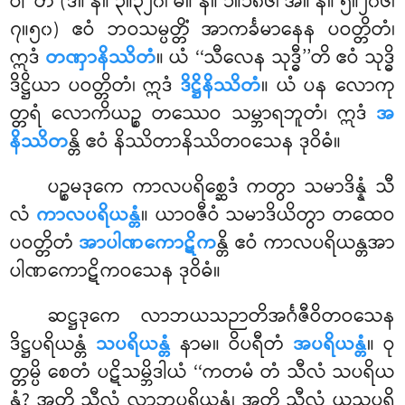
ဝါ’’တိ (ဒီ။ နိ။ ၃။၃၂၀၊ မ။ နိ။ ၁။၁၈၆၊ အ။ နိ။ ၅။၂၀၆၊
၇။၅၀) ဧဝံ
ဘဝသမ္ပတ္တိံ အာကင်္ခမာနေန ပဝတ္တိတံ၊
ဣဒံ
တဏှာနိဿိတံ
။ ယံ ‘‘သီလေန သုဒ္ဓီ’’တိ ဧဝံ သုဒ္ဓိ
ဒိဋ္ဌိယာ ပဝတ္တိတံ၊ ဣဒံ
ဒိဋ္ဌိနိဿိတံ
။ ယံ ပန လောကု
တ္တရံ လောကိယဉ္စ တဿေဝ သမ္ဘာရဘူတံ၊ ဣဒံ
အ
နိဿိတ
န္တိ ဧဝံ နိဿိတာနိဿိတဝသေန ဒုဝိဓံ။
ပဉ္စမဒုကေ ကာလပရိစ္ဆေဒံ ကတွာ သမာဒိန္နံ သီ
လံ
ကာလပရိယန္တံ
။ ယာဝဇီဝံ သမာဒိယိတွာ တထေဝ
ပဝတ္တိတံ
အာပါဏကောဋိက
န္တိ ဧဝံ ကာလပရိယန္တအာ
ပါဏကောဋိကဝသေန ဒုဝိဓံ။
ဆဋ္ဌဒုကေ လာဘယသဉာတိအင်္ဂဇီဝိတဝသေန
ဒိဋ္ဌပရိယန္တံ
သပရိယန္တံ
နာမ။ ဝိပရီတံ
အပရိယန္တံ
။ ဝု
တ္တမ္ပိ စေတံ ပဋိသမ္ဘိဒါယံ ‘‘ကတမံ တံ သီလံ သပရိယ
န္တံ? အတ္ထိ သီလံ လာဘပရိယန္တံ၊ အတ္ထိ သီလံ ယသပရိ