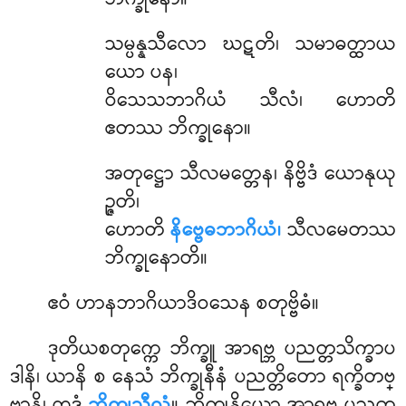
ဘိက္ခုနော။
သမ္ပန္နသီလော ဃဋတိ၊ သမာဓတ္ထာယ
ယော ပန၊
ဝိသေသဘာဂိယံ သီလံ၊ ဟောတိ
ဧတဿ ဘိက္ခုနော။
အတုဋ္ဌော သီလမတ္တေန၊ နိဗ္ဗိဒံ ယောနုယု
ဉ္ဇတိ၊
ဟောတိ
နိဗ္ဗေဓဘာဂိယံ၊
သီလမေတဿ
ဘိက္ခုနောတိ။
ဧဝံ ဟာနဘာဂိယာဒိဝသေန စတုဗ္ဗိဓံ။
ဒုတိယစတုက္ကေ
ဘိက္ခူ အာရဗ္ဘ ပညတ္တသိက္ခာပ
ဒါနိ၊ ယာနိ စ နေသံ ဘိက္ခုနီနံ ပညတ္တိတော ရက္ခိတဗ္
ဗာနိ၊ ဣဒံ
ဘိက္ခုသီလံ
။ ဘိက္ခုနိယော အာရဗ္ဘ ပညတ္တ