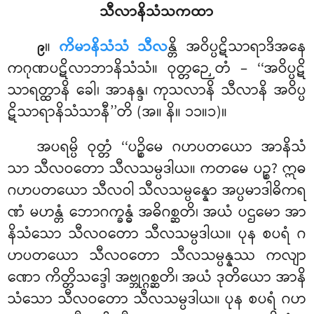
သီလာနိသံသကထာ
။
ကိမာနိသံသံ သီလ
န္တိ အဝိပ္ပဋိသာရာဒိအနေ
၉
ကဂုဏပဋိလာဘာနိသံသံ။ ဝုတ္တဉှေတံ – ‘‘အဝိပ္ပဋိ
သာရတ္ထာနိ ခေါ၊ အာနန္ဒ၊ ကုသလာနိ သီလာနိ အဝိပ္ပ
ဋိသာရာနိသံသာနီ’’တိ (အ။ နိ။ ၁၁။၁)။
အပရမ္ပိ ဝုတ္တံ ‘‘ပဉ္စိမေ ဂဟပတယော အာနိသံ
သာ သီလဝတော သီလသမ္ပဒါယ။ ကတမေ ပဉ္စ? ဣဓ
ဂဟပတယော သီလဝါ သီလသမ္ပန္နော အပ္ပမာဒါဓိကရ
ဏံ မဟန္တံ ဘောဂက္ခန္ဓံ အဓိဂစ္ဆတိ၊ အယံ ပဌမော အာ
နိသံသော သီလဝတော သီလသမ္ပဒါယ။ ပုန စပရံ ဂ
ဟပတယော သီလဝတော သီလသမ္ပန္နဿ ကလျာ
ဏော ကိတ္တိသဒ္ဒေါ အဗ္ဘုဂ္ဂစ္ဆတိ၊ အယံ ဒုတိယော အာနိ
သံသော သီလဝတော သီလသမ္ပဒါယ။ ပုန စပရံ ဂဟ