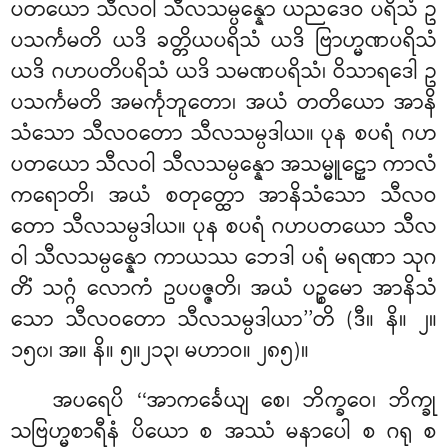
ပတယော သီလဝါ သီလသမ္ပန္နော ယညဒေဝ ပရိသံ ဥ
ပသင်္ကမတိ ယဒိ ခတ္တိယပရိသံ ယဒိ ဗြာဟ္မဏပရိသံ
ယဒိ ဂဟပတိပရိသံ ယဒိ သမဏပရိသံ၊ ဝိသာရဒေါ ဥ
ပသင်္ကမတိ အမင်္ကုဘူတော၊ အယံ တတိယော အာနိ
သံသော သီလဝတော သီလသမ္ပဒါယ။ ပုန စပရံ
ဂဟ
ပတယော သီလဝါ သီလသမ္ပန္နော အသမ္မူဠှော ကာလံ
ကရောတိ၊ အယံ စတုတ္ထော အာနိသံသော သီလဝ
တော သီလသမ္ပဒါယ။ ပုန စပရံ ဂဟပတယော သီလ
ဝါ သီလသမ္ပန္နော ကာယဿ ဘေဒါ ပရံ မရဏာ
သုဂ
တိံ သဂ္ဂံ လောကံ ဥပပဇ္ဇတိ၊ အယံ ပဉ္စမော အာနိသံ
သော သီလဝတော သီလသမ္ပဒါယာ’’တိ (ဒီ။ နိ။ ၂။
၁၅၀၊ အ။ နိ။ ၅။၂၁၃၊ မဟာဝ။ ၂၈၅)။
အပရေပိ ‘‘အာကင်္ခေယျ စေ၊ ဘိက္ခဝေ၊ ဘိက္ခု
သဗြဟ္မစာရီနံ ပိယော စ အဿံ မနာပေါ စ ဂရု စ