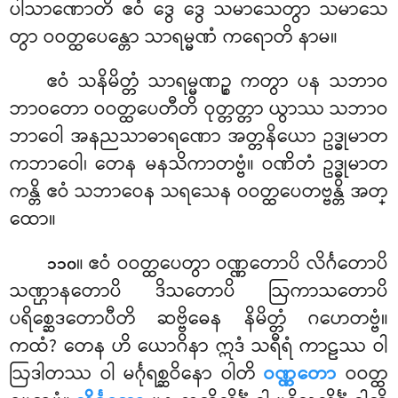
ပါသာဏောတိ ဧဝံ ဒွေ ဒွေ သမာသေတွာ သမာသေ
တွာ ဝဝတ္ထပေန္တော သာရမ္မဏံ ကရောတိ နာမ။
ဧဝံ သနိမိတ္တံ သာရမ္မဏဉ္စ ကတွာ ပန သဘာဝ
ဘာဝတော ဝဝတ္ထပေတီတိ ဝုတ္တတ္တာ ယွာဿ သဘာဝ
ဘာဝေါ အနညသာဓာရဏော အတ္တနိယော ဥဒ္ဓုမာတ
ကဘာဝေါ၊ တေန မနသိကာတဗ္ဗံ။ ဝဏိတံ ဥဒ္ဓုမာတ
ကန္တိ ဧဝံ သဘာဝေန သရသေန ဝဝတ္ထပေတဗ္ဗန္တိ အတ္
ထော။
။ ဧဝံ ဝဝတ္ထပေတွာ ဝဏ္ဏတောပိ လိင်္ဂတောပိ
၁၁၀
သဏ္ဌာနတောပိ ဒိသတောပိ ဩကာသတောပိ
ပရိစ္ဆေဒတောပီတိ ဆဗ္ဗိဓေန နိမိတ္တံ ဂဟေတဗ္ဗံ။
ကထံ? တေန ဟိ ယောဂိနာ ဣဒံ သရီရံ ကာဠဿ ဝါ
ဩဒါတဿ ဝါ မင်္ဂုရစ္ဆဝိနော ဝါတိ
ဝဏ္ဏတော
ဝဝတ္ထ