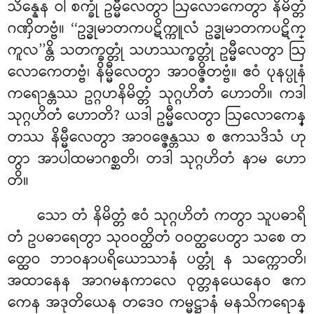
သိန္နေန ဝါ စက္ခုံ ဥမ္မီလေတွာ ဩလောကေတွာ နိမိတ္တံ
ဂဏှိတဗ္ဗံ။ ‘‘ဥဒ္ဓုမာတကပဋိက္ကူလံ ဥဒ္ဓုမာတကပဋိက္
ကူလ’’န္တိ သတက္ခတ္တုံ သဟဿက္ခတ္တုံ ဥမ္မီလေတွာ ဩ
လောကေတဗ္ဗံ၊ နိမ္မီလေတွာ အာဝဇ္ဇိတဗ္ဗံ။ ဧဝံ ပုနပ္ပုနံ
ကရောန္တဿ ဥဂ္ဂဟနိမိတ္တံ သုဂ္ဂဟိတံ ဟောတိ။ ကဒါ
သုဂ္ဂဟိတံ ဟောတိ? ယဒါ ဥမ္မီလေတွာ ဩလောကေန္
တဿ နိမ္မီလေတွာ အာဝဇ္ဇေန္တဿ စ ဧကသဒိသံ ဟု
တွာ အာပါထမာဂစ္ဆတိ၊ တဒါ သုဂ္ဂဟိတံ နာမ ဟော
တိ။
သော တံ နိမိတ္တံ ဧဝံ သုဂ္ဂဟိတံ ကတွာ သူပဓာရိ
တံ ဥပဓာရေတွာ သုဝဝတ္ထိတံ ဝဝတ္ထပေတွာ သစေ တ
တ္ထေဝ ဘာဝနာပရိယောသာနံ ပတ္တုံ န သက္ကောတိ၊
အထာနေန အာဂမနကာလေ ဝုတ္တနယေနေဝ ဧက
ကေန အဒုတိယေန တဒေဝ ကမ္မဋ္ဌာနံ မနသိကရောန္