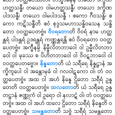
ယော ဝဝတ္ထပေဿတိ။ တသ္မာနေန တယော ဒက္ခိဏ
ဟတ္ထသန္ဓီ၊ တယော ဝါမဟတ္ထသန္ဓီ၊ တယော ဒက္ခိဏ
ပါဒသန္ဓီ၊ တယော ဝါမပါဒသန္ဓီ
၊ ဧကော ဂီဝသန္ဓိ၊ ဧ
ကော ကဋိသန္ဓီတိ ဧဝံ စုဒ္ဒသမဟာသန္ဓိဝသေန သန္ဓိ
တော ဝဝတ္ထပေတဗ္ဗံ။
ဝိဝရတော
တိ ဝိဝရံ နာမ ဟတ္ထ
န္တရံ ပါဒန္တရံ ဥဒရန္တရံ ကဏ္ဏန္တရန္တိ ဧဝံ ဝိဝရတော ဝဝတ္ထ
ပေတဗ္ဗံ။ အက္ခီနမ္ပိ နိမ္မီလိတဘာဝေါ ဝါ ဥမ္မီလိတဘာ
ဝေါ ဝါ မုခဿ စ ပိဟိတဘာဝေါ ဝါ ဝိဝဋဘာဝေါ ဝါ
ဝဝတ္ထပေတဗ္ဗော။
နိန္နတော
တိ ယံ သရီရေ နိန္နဋ္ဌာနံ အ
က္ခိကူပေါ ဝါ အန္တောမုခံ ဝါ ဂလဝါဋကော ဝါ၊ တံ ဝဝ
တ္ထပေတဗ္ဗံ။ အထ ဝါ အဟံ နိန္နေ ဌိတော သရီရံ ဥန္န
တေတိ ဝဝတ္ထပေတဗ္ဗံ။
ထလတော
တိ ယံ သရီရေ ဥန္န
တဋ္ဌာနံ ဇဏ္ဏုကံ ဝါ ဥရော ဝါ နလာဋံ ဝါ၊ တံ ဝဝတ္ထပေ
တဗ္ဗံ။ အထ ဝါ အဟံ ထလေ ဌိတော သရီရံ နိန္နေတိ ဝ
ဝတ္ထပေတဗ္ဗံ။
သမန္တတော
တိ သဗ္ဗံ သရီရံ သမန္တတော