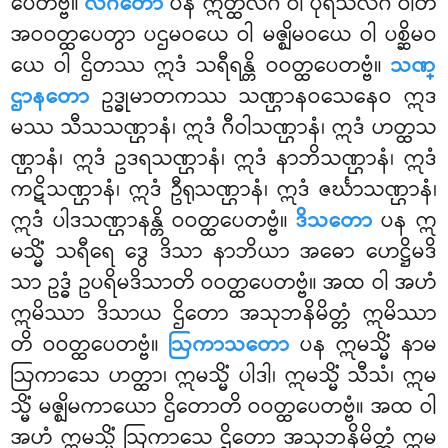
ပေတဗ္ဗံ။
လိင်္ဂတော
ပန ဣတ္ထိလိင်္ဂံ ဝါ ပုရိသလိင်္ဂံ ဝါတိ
အဝဝတ္ထပေတွာ ပဌမဝယေ ဝါ မဇ္ဈိမဝယေ ဝါ ပစ္ဆိမဝ
ယေ ဝါ ဌိတဿ ဣဒံ သရီရန္တိ ဝဝတ္ထပေတဗ္ဗံ။
သဏ္
ဌာနတော
ဥဒ္ဓုမာတကဿ
သဏ္ဌာနဝသေနေဝ ဣဒ
မဿ သီသသဏ္ဌာနံ၊ ဣဒံ ဂီဝါသဏ္ဌာနံ၊ ဣဒံ ဟတ္ထသ
ဏ္ဌာနံ၊ ဣဒံ ဥဒရသဏ္ဌာနံ၊ ဣဒံ နာဘိသဏ္ဌာနံ၊ ဣဒံ
ကဋိသဏ္ဌာနံ၊ ဣဒံ ဦရုသဏ္ဌာနံ၊ ဣဒံ ဇင်္ဃာသဏ္ဌာနံ၊
ဣဒံ ပါဒသဏ္ဌာနန္တိ ဝဝတ္ထပေတဗ္ဗံ။
ဒိသတော
ပန ဣ
မသ္မိံ သရီရေ ဒွေ ဒိသာ နာဘိယာ အဓော ဟေဋ္ဌိမဒိ
သာ ဥဒ္ဓံ ဥပရိမဒိသာတိ ဝဝတ္ထပေတဗ္ဗံ။ အထ ဝါ အဟံ
ဣမိဿာ ဒိသာယ ဌိတော အသုဘနိမိတ္တံ ဣမိဿာ
တိ ဝဝတ္ထပေတဗ္ဗံ။
ဩကာသတော
ပန ဣမသ္မိံ နာမ
ဩကာသေ ဟတ္ထာ၊ ဣမသ္မိံ ပါဒါ၊ ဣမသ္မိံ သီသံ၊ ဣမ
သ္မိံ မဇ္ဈိမကာယော ဌိတောတိ ဝဝတ္ထပေတဗ္ဗံ။ အထ ဝါ
အဟံ ဣမသ္မိံ ဩကာသေ ဌိတော အသုဘနိမိတ္တံ ဣမ