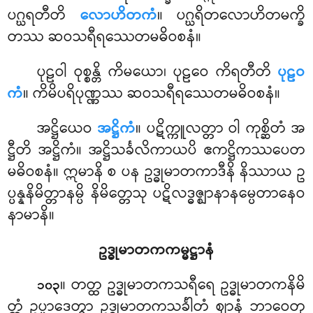
ပဂ္ဃရတီတိ
လောဟိတကံ
။ ပဂ္ဃရိတလောဟိတမက္ခိ
တဿ ဆဝသရီရဿေတမဓိဝစနံ။
ပုဠဝါ ဝုစ္စန္တိ ကိမယော၊ ပုဠဝေ ကိရတီတိ
ပုဠဝ
ကံ
။ ကိမိပရိပုဏ္ဏဿ ဆဝသရီရဿေတမဓိဝစနံ။
အဋ္ဌိယေဝ
အဋ္ဌိကံ
။ ပဋိက္ကူလတ္တာ ဝါ ကုစ္ဆိတံ အ
ဋ္ဌီတိ အဋ္ဌိကံ။ အဋ္ဌိသင်္ခလိကာယပိ ဧကဋ္ဌိကဿပေတ
မဓိဝစနံ။ ဣမာနိ စ ပန ဥဒ္ဓုမာတကာဒီနိ နိဿာယ ဥ
ပ္ပန္နနိမိတ္တာနမ္ပိ နိမိတ္တေသု ပဋိလဒ္ဓဇ္ဈာနာနမ္ပေတာနေဝ
နာမာနိ။
ဥဒ္ဓုမာတကကမ္မဋ္ဌာနံ
။ တတ္ထ ဥဒ္ဓုမာတကသရီရေ ဥဒ္ဓုမာတကနိမိ
၁၀၃
တ္တံ ဥပ္ပာဒေတွာ ဥဒ္ဓုမာတကသင်္ခါတံ ဈာနံ ဘာဝေတု