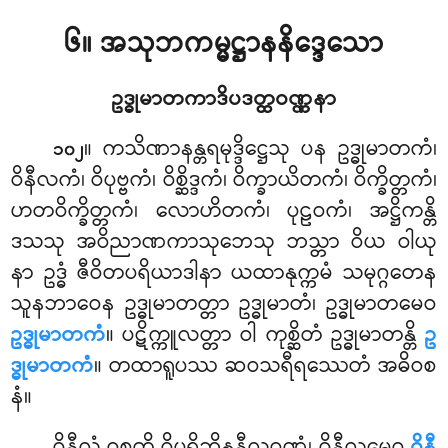
၆။ အသုဘကမ္မဋ္ဌာနနိဒ္ဒေသော
ဥဒ္ဓုမာတကာဒိပဒတ္ထဝဏ္ဏနာ
။ ကသိဏာနန္တရမုဒ္ဒိဋ္ဌေသု
ပန ဥဒ္ဓုမာတကံ၊
၁၀၂
ဝိနီလကံ၊ ဝိပုဗ္ဗကံ၊ ဝိစ္ဆိဒ္ဒကံ၊ ဝိက္ခာယိတကံ၊ ဝိက္ခိတ္တကံ၊
ဟတဝိက္ခိတ္တကံ၊ လောဟိတကံ၊ ပုဠဝကံ၊ အဋ္ဌိကန္တိ
ဒသသု အဝိညာဏကာသုဘေသု ဘသ္တာ ဝိယ ဝါယု
နာ ဥဒ္ဓံ ဇီဝိတပရိယာဒါနာ ယထာနုက္ကမံ သမုဂ္ဂတေန
သူနဘာဝေန ဥဒ္ဓုမာတတ္တာ ဥဒ္ဓုမာတံ၊ ဥဒ္ဓုမာတမေဝ
ဥဒ္ဓုမာတကံ
။ ပဋိက္ကူလတ္တာ ဝါ ကုစ္ဆိတံ ဥဒ္ဓုမာတန္တိ
ဥ
ဒ္ဓုမာတကံ
။ တထာရူပဿ ဆဝသရီရဿေတံ အဓိဝစ
နံ။
ဝိနီလံ ဝုစ္စတိ ဝိပရိဘိန္နနီလဝဏ္ဏံ၊ ဝိနီလမေဝ
ဝိနီ