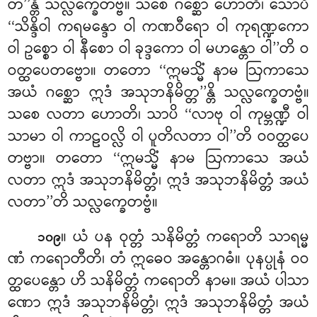
တ’’န္တိ သလ္လက္ခေတဗ္ဗံ။ သစေ ဂစ္ဆော ဟောတိ၊ သောပိ
‘‘သိန္ဒိဝါ ကရမန္ဒော ဝါ ကဏဝီရော ဝါ ကုရဏ္ဍကော
ဝါ ဥစ္စော ဝါ နီစော ဝါ ခုဒ္ဒကော ဝါ မဟန္တော ဝါ’’တိ ဝ
ဝတ္ထပေတဗ္ဗော။ တတော ‘‘ဣမသ္မိံ နာမ ဩကာသေ
အယံ ဂစ္ဆော ဣဒံ အသုဘနိမိတ္တ’’န္တိ သလ္လက္ခေတဗ္ဗံ။
သစေ လတာ ဟောတိ၊ သာပိ ‘‘လာဗု ဝါ ကုမ္ဘဏ္ဍီ ဝါ
သာမာ ဝါ ကာဠဝလ္လိ ဝါ ပူတိလတာ ဝါ’’တိ ဝဝတ္ထပေ
တဗ္ဗာ။ တတော ‘‘ဣမသ္မိံ နာမ ဩကာသေ အယံ
လတာ ဣဒံ အသုဘနိမိတ္တံ၊ ဣဒံ အသုဘနိမိတ္တံ အယံ
လတာ’’တိ သလ္လက္ခေတဗ္ဗံ။
။ ယံ ပန ဝုတ္တံ သနိမိတ္တံ ကရောတိ သာရမ္မ
၁၀၉
ဏံ ကရောတီတိ၊ တံ ဣဓေဝ အန္တောဂဓံ။ ပုနပ္ပုနံ ဝဝ
တ္ထပေန္တော ဟိ သနိမိတ္တံ ကရောတိ နာမ။ အယံ ပါသာ
ဏော ဣဒံ အသုဘနိမိတ္တံ၊ ဣဒံ အသုဘနိမိတ္တံ အယံ