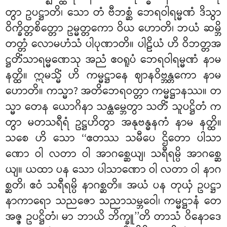
တွာ ဥပဋ္ဌာတိ၊ သော တံ ဗီဘစ္ဆံ ဘေရဝါရမ္မဏံ ဒိသွာ
ဝိက္ခိတ္တစိတ္တော ဥမ္မတ္တကော ဝိယ ဟောတိ၊ ဘယံ ဆမ္ဘိ
တတ္တံ လောမဟံသံ ပါပုဏာတိ။ ပါဠိယံ ဟိ ဝိဘတ္တအ
ဋ္ဌတိံသာရမ္မဏေသု အညံ ဧဝရူပံ ဘေရဝါရမ္မဏံ နာမ
နတ္ထိ။ ဣမသ္မိံ ဟိ ကမ္မဋ္ဌာနေ ဈာနဝိဗ္ဘန္တကော နာမ
ဟောတိ။ ကသ္မာ? အတိဘေရဝတ္တာ ကမ္မဋ္ဌာနဿ။ တ
သ္မာ တေန ယောဂိနာ သန္ထမ္ဘေတွာ သတိံ သူပဋ္ဌိတံ က
တွာ မတသရီရံ ဥဋ္ဌဟိတွာ အနုဗန္ဓနကံ နာမ နတ္ထိ။
သစေ ဟိ သော ‘‘ဧတဿ သမီပေ ဌိတော ပါသာ
ဏော ဝါ လတာ ဝါ အာဂစ္ဆေယျ၊ သရီရမ္ပိ အာဂစ္ဆေ
ယျ။ ယထာ ပန သော ပါသာဏော ဝါ လတာ ဝါ နာဂ
စ္ဆတိ၊ ဧဝံ သရီရမ္ပိ နာဂစ္ဆတိ။ အယံ ပန တုယှံ ဥပဋ္ဌာ
နာကာရော သညဇော သညာသမ္ဘဝေါ၊ ကမ္မဋ္ဌာနံ
တေ
အဇ္ဇ ဥပဋ္ဌိတံ၊ မာ ဘာယိ ဘိက္ခူ’’တိ တာသံ ဝိနောဒေ