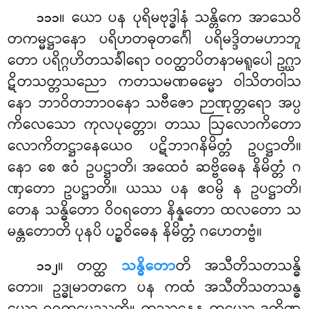
။ ယော ပန ပုရိမဗုဒ္ဓါနံ သန္တိကေ အာသေဝိ
၁၁၁
တကမ္မဋ္ဌာနော ပရိဟတဓုတင်္ဂေါ ပရိမဒ္ဒိတမဟာဘူ
တော ပရိဂ္ဂဟိတသင်္ခါရော ဝဝတ္ထာပိတနာမရူပေါ ဥဂ္ဃာ
ဋိတသတ္တသညော ကတသမဏဓမ္မော ဝါသိတဝါသ
နော ဘာဝိတဘာဝနော သဗီဇော ဉာဏုတ္တရော အပ္ပ
ကိလေသော ကုလပုတ္တော၊ တဿ ဩလောကိတော
လောကိတဋ္ဌာနေယေဝ ပဋိဘာဂနိမိတ္တံ ဥပဋ္ဌာတိ။
နော စေ ဧဝံ ဥပဋ္ဌာတိ၊ အထေဝံ ဆဗ္ဗိဓေန နိမိတ္တံ ဂ
ဏှတော ဥပဋ္ဌာတိ။ ယဿ ပန ဧဝမ္ပိ န ဥပဋ္ဌာတိ၊
တေန သန္ဓိတော ဝိဝရတော နိန္နတော ထလတော သ
မန္တတောတိ ပုနပိ ပဉ္စဝိဓေန နိမိတ္တံ ဂဟေတဗ္ဗံ။
။ တတ္ထ
သန္ဓိတော
တိ အသီတိသတသန္ဓိ
၁၁၂
တော။ ဥဒ္ဓုမာတကေ ပန ကထံ အသီတိသတသန္ဓ