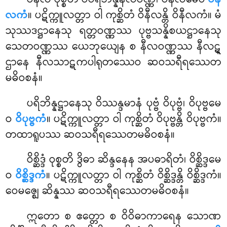
လကံ
။ ပဋိက္ကူလတ္တာ ဝါ ကုစ္ဆိတံ ဝိနီလန္တိ ဝိနီလကံ။ မံ
သုဿဒဋ္ဌာနေသု ရတ္တဝဏ္ဏဿ ပုဗ္ဗသန္နိစယဋ္ဌာနေသု
သေတဝဏ္ဏဿ ယေဘုယျေန စ နီလဝဏ္ဏဿ နီလဋ္
ဌာနေ နီလသာဋကပါရုတဿေဝ ဆဝသရီရဿေတ
မဓိဝစနံ။
ပရိဘိန္နဋ္ဌာနေသု ဝိဿန္ဒမာနံ ပုဗ္ဗံ ဝိပုဗ္ဗံ၊ ဝိပုဗ္ဗမေ
ဝ
ဝိပုဗ္ဗကံ
။ ပဋိက္ကူလတ္တာ ဝါ ကုစ္ဆိတံ ဝိပုဗ္ဗန္တိ ဝိပုဗ္ဗကံ။
တထာရူပဿ ဆဝသရီရဿေတမဓိဝစနံ။
ဝိစ္ဆိဒ္ဒံ ဝုစ္စတိ ဒွိဓာ ဆိန္ဒနေန အပဓာရိတံ၊ ဝိစ္ဆိဒ္ဒမေ
ဝ
ဝိစ္ဆိဒ္ဒကံ
။ ပဋိက္ကူလတ္တာ ဝါ ကုစ္ဆိတံ ဝိစ္ဆိဒ္ဒန္တိ ဝိစ္ဆိဒ္ဒကံ။
ဝေမဇ္ဈေ ဆိန္နဿ ဆဝသရီရဿေတမဓိဝစနံ။
ဣတော စ ဧတ္တော စ ဝိဝိဓာကာရေန သောဏ