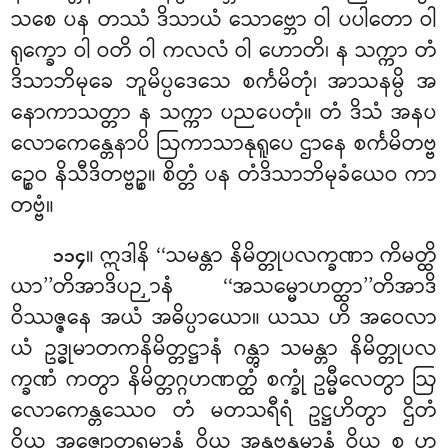
သစေ ပန တဿံ ဒိသာယံ သောဗ္ဘော ဝါ ပပါတော ဝါ
ရုက္ခော ဝါ ဝတိ ဝါ ကလလံ ဝါ ဟောတိ၊ န သက္ကာ တံ
ဒိသာဘိမုခေ ဘူမိပ္ပဒေသေ စင်္ကမိတုံ၊ အာသနမ္ပိ အ
နောကာသတ္တာ န သက္ကာ ပညပေတုံ။ တံ ဒိသံ အနပ
လောကေန္တေနာပိ ဩကာသာနုရူပေ ဌာနေ စင်္ကမိတဗ္ဗ
ဉ္စေဝ နိသီဒိတဗ္ဗဉ္စ။ စိတ္တံ ပန တံဒိသာဘိမုခံယေဝ ကာ
တဗ္ဗံ။
။ ဣဒါနိ ‘‘သမန္တာ နိမိတ္တုပလက္ခဏာ ကိမတ္ထိ
၁၁၄
ယာ’’တိအာဒိပဉှာနံ ‘‘အသမ္မောဟတ္ထာ’’တိအာဒိ
ဝိဿဇ္ဇနေ
အယံ အဓိပ္ပာယော။ ယဿ ဟိ အဝေလာ
ယံ ဥဒ္ဓုမာတကနိမိတ္တဋ္ဌာနံ ဂန္တွာ သမန္တာ နိမိတ္တုပလ
က္ခဏံ ကတွာ နိမိတ္တဂ္ဂဟဏတ္ထံ စက္ခုံ ဥမ္မီလေတွာ ဩ
လောကေန္တဿေဝ တံ မတသရီရံ ဥဋ္ဌဟိတွာ ဌိတံ
ဝိယ အဇ္ဈောတ္ထရမာနံ ဝိယ အနုဗန္ဓမာနံ ဝိယ စ ဟု