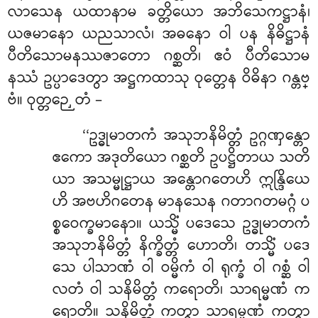
လာသေန ယထာနာမ ခတ္တိယော အဘိသေကဋ္ဌာနံ၊
ယဇမာနော ယညသာလံ၊ အဓနော ဝါ ပန နိဓိဋ္ဌာနံ
ပီတိသောမနဿဇာတော ဂစ္ဆတိ၊ ဧဝံ ပီတိသောမ
နဿံ ဥပ္ပာဒေတွာ အဋ္ဌကထာသု ဝုတ္တေန ဝိဓိနာ ဂန္တဗ္
ဗံ။ ဝုတ္တဉှေတံ –
‘‘ဥဒ္ဓုမာတကံ အသုဘနိမိတ္တံ ဥဂ္ဂဏှန္တော
ဧကော အဒုတိယော ဂစ္ဆတိ ဥပဋ္ဌိတာယ သတိ
ယာ အသမ္မုဋ္ဌာယ အန္တောဂတေဟိ ဣန္ဒြိယေ
ဟိ အဗဟိဂတေန မာနသေန ဂတာဂတမဂ္ဂံ ပ
စ္စဝေက္ခမာနော။ ယသ္မိံ ပဒေသေ ဥဒ္ဓုမာတကံ
အသုဘနိမိတ္တံ နိက္ခိတ္တံ ဟောတိ၊ တသ္မိံ ပဒေ
သေ ပါသာဏံ ဝါ ဝမ္မိကံ ဝါ ရုက္ခံ ဝါ ဂစ္ဆံ ဝါ
လတံ ဝါ သနိမိတ္တံ ကရောတိ၊ သာရမ္မဏံ က
ရောတိ။ သနိမိတ္တံ ကတွာ သာရမ္မဏံ ကတွာ