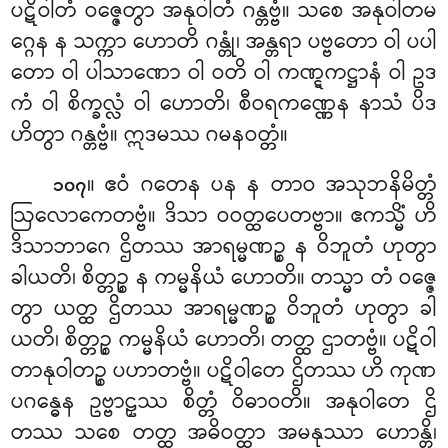
ပဋိဝါတံ ဝဇ္ဇေတွာ အနုဝါတံ ဂန္တဗ္ဗံ။ သစေ အနုဝါတမ
ဂ္ဂေန န သက္ကာ ဟောတိ ဂန္တုံ၊ အန္တရာ ပဗ္ဗတော ဝါ ပပါ
တော ဝါ ပါသာဏော ဝါ ဝတိ ဝါ ကဏ္ဋကဋ္ဌာနံ ဝါ ဥဒ
ကံ ဝါ စိက္ခလ္လံ ဝါ ဟောတိ၊ စီဝရကဏ္ဏေန နာသံ ပိဒ
ဟိတွာ ဂန္တဗ္ဗံ။ ဣဒမဿ ဂမနဝတ္တံ။
။ ဧဝံ ဂတေန ပန န တာဝ အသုဘနိမိတ္တံ
၁၀၇
ဩလောကေတဗ္ဗံ။ ဒိသာ ဝဝတ္ထပေတဗ္ဗာ။ ဧကသ္မိံ ဟိ
ဒိသာဘာဂေ ဌိတဿ အာရမ္မဏဉ္စ န ဝိဘူတံ ဟုတွာ
ခါယတိ၊ စိတ္တဉ္စ န ကမ္မနိယံ ဟောတိ။ တသ္မာ တံ ဝဇ္ဇေ
တွာ ယတ္ထ ဌိတဿ အာရမ္မဏဉ္စ ဝိဘူတံ ဟုတွာ ခါ
ယတိ၊ စိတ္တဉ္စ ကမ္မနိယံ ဟောတိ၊ တတ္ထ ဌာတဗ္ဗံ။ ပဋိဝါ
တာနုဝါတဉ္စ ပဟာတဗ္ဗံ။ ပဋိဝါတေ ဌိတဿ ဟိ ကုဏ
ပဂန္ဓေန ဥဗ္ဗာဠှဿ စိတ္တံ ဝိဓာဝတိ။ အနုဝါတေ ဌိ
တဿ သစေ တတ္ထ အဓိဝတ္ထာ အမနုဿာ ဟောန္တိ၊