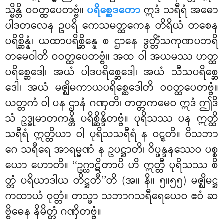
သ္မိန္တိ ဝဝတ္ထပေတဗ္ဗံ။
ပရိစ္ဆေဒတော
ဣဒံ
သရီရံ အဓော
ပါဒတလေန ဥပရိ ကေသမတ္ထကေန တိရိယံ တစေန
ပရိစ္ဆိန္နံ၊ ယထာပရိစ္ဆိန္နေ စ ဌာနေ ဒွတ္တိံသကုဏပဘရိ
တမေဝါတိ ဝဝတ္ထပေတဗ္ဗံ။ အထ ဝါ အယမဿ ဟတ္ထ
ပရိစ္ဆေဒေါ၊ အယံ ပါဒပရိစ္ဆေဒေါ၊ အယံ သီသပရိစ္ဆေ
ဒေါ၊ အယံ မဇ္ဈိမကာယပရိစ္ဆေဒေါတိ ဝဝတ္ထပေတဗ္ဗံ။
ယတ္တကံ ဝါ ပန ဌာနံ ဂဏှတိ၊ တတ္တကမေဝ ဣဒံ ဤဒိ
သံ ဥဒ္ဓုမာတကန္တိ ပရိစ္ဆိန္ဒိတဗ္ဗံ။ ပုရိသဿ ပန ဣတ္ထိ
သရီရံ ဣတ္ထိယာ ဝါ ပုရိသသရီရံ န ဝဋ္ဋတိ။ ဝိသဘာ
ဂေ သရီရေ အာရမ္မဏံ န ဥပဋ္ဌာတိ၊ ဝိပ္ဖန္ဒနဿေဝ ပစ္စ
ယော ဟောတိ။ ‘‘ဥဂ္ဃာဋိတာပိ ဟိ ဣတ္ထီ ပုရိသဿ စိ
တ္တံ ပရိယာဒါယ တိဋ္ဌတီ’’တိ (အ။ နိ။ ၅။၅၅) မဇ္ဈိမဋ္ဌ
ကထာယံ ဝုတ္တံ။ တသ္မာ သဘာဂသရီရေယေဝ ဧဝံ ဆ
ဗ္ဗိဓေန နိမိတ္တံ ဂဏှိတဗ္ဗံ။