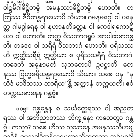
ဝါဠမိဂါဓိဋ္ဌိတမ္ပိ အမနုဿာဓိဋ္ဌိတမ္ပိ ဟောတိ။ တ
တြဿ ဇီဝိတန္တရာယောပိ သိယာ။ ဂမနမဂ္ဂေါ ဝါ ပနေ
တ္ထ ဂါမဒွါရေန ဝါ နဟာနတိတ္ထေန ဝါ ကေဒါရကောဋိ
ယာ ဝါ ဟောတိ။ တတ္ထ ဝိသဘာဂရူပံ အာပါထမာဂစ္ဆ
တိ၊ တဒေဝ ဝါ သရီရံ ဝိသဘာဂံ ဟောတိ။ ပုရိသဿ
ဟိ ဣတ္ထိသရီရံ ဣတ္ထိယာ စ ပုရိသသရီရံ ဝိသဘာဂံ၊
တဒေတံ အဓုနာမတံ သုဘတောပိ ဥပဋ္ဌာတိ၊ တေ
နဿ ဗြဟ္မစရိယန္တရာယောပိ သိယာ။ သစေ ပန ‘‘န
ယိဒံ မာဒိသဿ ဘာရိယ’’န္တိ အတ္တာနံ တက္ကယတိ၊ ဧဝံ
တက္ကယမာနေန ဂန္တဗ္ဗံ။
။ ဂစ္ဆန္တေန
စ သင်္ဃတ္ထေရဿ ဝါ အညတ
၁၀၅
ရဿ ဝါ အဘိညာတဿ ဘိက္ခုနော ကထေတွာ ဂန္တ
ဗ္ဗံ။ ကသ္မာ? သစေ ဟိဿ သုသာနေ အမနုဿသီဟဗျ