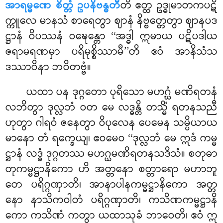
အာရမ္မဏေ စိတ္တံ ဥပနိဗန္ဓတီ
တိ ဧတ္ထ ဥဒ္ဓုမာတကပဋိ
က္ကူလေ မာနသံ စာရေတွာ ဈာနံ နိဗ္ဗတ္တေတွာ ဈာနပဒ
ဋ္ဌာနံ ဝိပဿနံ ဝဍ္ဎေန္တော ‘‘အဒ္ဓါ ဣမာယ ပဋိပဒါယ
ဇရာမရဏမှာ ပရိမုစ္စိဿာမီ’’တိ ဧဝံ အာနိသံသ
ဒဿာဝိနာ ဘဝိတဗ္ဗံ။
ယထာ ပန ဒုဂ္ဂတော ပုရိသော မဟဂ္ဃံ မဏိရတနံ
လဘိတွာ ဒုလ္လဘံ ဝတ မေ လဒ္ဓန္တိ တသ္မိံ ရတနသညီ
ဟုတွာ ဂါရဝံ ဇနေတွာ ဝိပုလေန ပေမေန သမ္ပိယာယ
မာနော တံ ရက္ခေယျ၊ ဧဝမေဝ ‘‘ဒုလ္လဘံ မေ ဣဒံ ကမ္မ
ဋ္ဌာနံ လဒ္ဓံ ဒုဂ္ဂတဿ မဟဂ္ဃမဏိရတနသဒိသံ။ စတုဓာ
တုကမ္မဋ္ဌာနိကော ဟိ အတ္တနော စတ္တာရော မဟာဘူ
တေ ပရိဂ္ဂဏှာတိ၊ အာနာပါနကမ္မဋ္ဌာနိကော အတ္တ
နော နာသိကဝါတံ ပရိဂ္ဂဏှာတိ၊ ကသိဏကမ္မဋ္ဌာနိ
ကော ကသိဏံ ကတွာ ယထာသုခံ ဘာဝေတိ၊ ဧဝံ ဣ