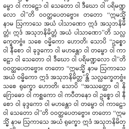
မ္ဗော ဝါ ကာဠော ဝါ သေတော ဝါ ဒီဃော ဝါ ပရိမဏ္ဍ
လော ဝါ’’တိ ဝဝတ္ထပေတဗ္ဗော။ တတော ‘‘ဣမသ္မိံ
နာမ ဩကာသေ အယံ ပါသာဏော ဣဒံ အသုဘနိမိ
တ္တံ၊ ဣဒံ အသုဘနိမိတ္တံ အယံ ပါသာဏော’’တိ သလ္လ
က္ခေတဗ္ဗံ။ သစေ ဝမ္မိကော ဟောတိ၊ သောပိ ‘‘ဥစ္စော
ဝါ နီစော ဝါ ခုဒ္ဒကော
ဝါ မဟန္တော ဝါ တမ္ဗော ဝါ ကာ
ဠော ဝါ သေတော ဝါ ဒီဃော ဝါ ပရိမဏ္ဍလော ဝါ’’တိ
ဝဝတ္ထပေတဗ္ဗော။ တတော ‘‘ဣမသ္မိံ နာမ ဩကာသေ
အယံ ဝမ္မိကော ဣဒံ အသုဘနိမိတ္တ’’န္တိ သလ္လက္ခေတဗ္ဗံ။
သစေ ရုက္ခော ဟောတိ၊ သောပိ ‘‘အဿတ္ထော ဝါ နိ
ဂြောဓော ဝါ ကစ္ဆကော ဝါ ကပီတနော ဝါ ဥစ္စော ဝါ နီ
စော ဝါ ခုဒ္ဒကော
ဝါ မဟန္တော ဝါ တမ္ဗော ဝါ ကာဠော
ဝါ သေတော ဝါ’’တိ ဝဝတ္ထပေတဗ္ဗော။ တတော ‘‘ဣမ
သ္မိံ နာမ ဩကာသေ အယံ ရုက္ခော ဣဒံ အသုဘနိမိတ္