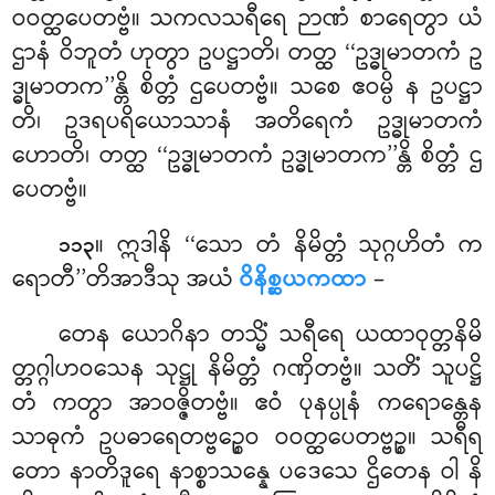
ဝဝတ္ထပေတဗ္ဗံ။ သကလသရီရေ ဉာဏံ စာရေတွာ ယံ
ဌာနံ ဝိဘူတံ ဟုတွာ ဥပဋ္ဌာတိ၊ တတ္ထ ‘‘ဥဒ္ဓုမာတကံ ဥ
ဒ္ဓုမာတက’’န္တိ စိတ္တံ ဌပေတဗ္ဗံ။ သစေ ဧဝမ္ပိ န ဥပဋ္ဌာ
တိ၊ ဥဒရပရိယောသာနံ အတိရေကံ ဥဒ္ဓုမာတကံ
ဟောတိ၊ တတ္ထ ‘‘ဥဒ္ဓုမာတကံ ဥဒ္ဓုမာတက’’န္တိ စိတ္တံ ဌ
ပေတဗ္ဗံ။
။ ဣဒါနိ
‘‘သော တံ နိမိတ္တံ သုဂ္ဂဟိတံ က
၁၁၃
ရောတီ’’တိအာဒီသု အယံ
ဝိနိစ္ဆယကထာ
–
တေန ယောဂိနာ တသ္မိံ သရီရေ ယထာဝုတ္တနိမိ
တ္တဂ္ဂါဟဝသေန သုဋ္ဌု နိမိတ္တံ ဂဏှိတဗ္ဗံ။ သတိံ သူပဋ္ဌိ
တံ ကတွာ အာဝဇ္ဇိတဗ္ဗံ။ ဧဝံ ပုနပ္ပုနံ ကရောန္တေန
သာဓုကံ ဥပဓာရေတဗ္ဗဉ္စေဝ ဝဝတ္ထပေတဗ္ဗဉ္စ။ သရီရ
တော နာတိဒူရေ နာစ္စာသန္နေ ပဒေသေ ဌိတေန ဝါ နိ