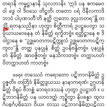
တရာနိ ကမ္မဋ္ဌာနာနိ
သုလဘာနိ။ ‘ဣဒံ ပန ဧကမေဝ
ဝါ ဒွေ ဝါ ဒိဝသေ တိဋ္ဌတိ၊ တတော ပရံ ဝိနီလကာဒိ
ဘာဝံ ပါပုဏာတီ’တိ နတ္ထိ ဣတော ဒုလ္လဘတရ’’န္တိ တ
သ္မိံ ရတနသညိနာ ဟုတွာ စိတ္တီကာရံ ဥပဋ္ဌပေတွာ သ
📜
မ္ပိယာယမာနေန တံ နိမိတ္တံ ရက္ခိတဗ္ဗံ။ ရတ္တိဋ္ဌာနေ စ ဒိ
ဝါဌာနေ စ ‘‘ဥဒ္ဓုမာတကပဋိက္ကူလံ ဥဒ္ဓုမာတကပဋိက္
ကူလ’’န္တိ တတ္ထ ပုနပ္ပုနံ စိတ္တံ ဥပနိဗန္ဓိတဗ္ဗံ။ ပုနပ္ပုနံ
တံ နိမိတ္တံ အာဝဇ္ဇိတဗ္ဗံ၊ မနသိကာတဗ္ဗံ။ တက္ကာဟတံ
ဝိတက္ကာဟတံ ကာတဗ္ဗံ။
။ တဿေဝံ ကရောတော ပဋိဘာဂနိမိတ္တံ ဥ
၁၁၇
ပ္ပဇ္ဇတိ။ တတြိဒံ နိမိတ္တဒွယဿ နာနာကရဏံ၊ ဥဂ္ဂဟနိ
မိတ္တံ ဝိရူပံ ဗီဘစ္ဆံ ဘေရဝဒဿနံ ဟုတွာ ဥပဋ္ဌာတိ
။ ပ
ဋိဘာဂနိမိတ္တံ ပန ယာဝဒတ္ထံ ဘုဉ္ဇိတွာ နိပန္နော ထူလ
င်္ဂပစ္စင်္ဂပုရိသော ဝိယ။ တဿ ပဋိဘာဂနိမိတ္တပဋိလာ