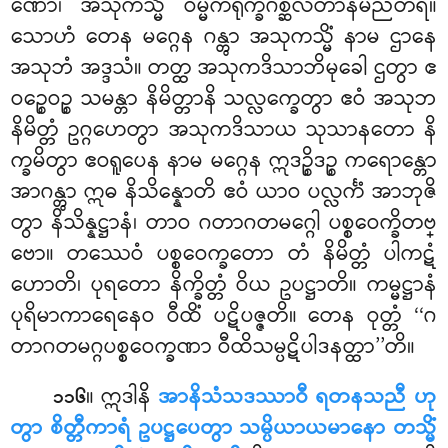
ဏော၊ အသုကသ္မိံ ဝမ္မိကရုက္ခဂစ္ဆလတာနမညတရံ။
သောဟံ တေန မဂ္ဂေန ဂန္တွာ အသုကသ္မိံ နာမ ဌာနေ
အသုဘံ အဒ္ဒသံ။ တတ္ထ အသုကဒိသာဘိမုခေါ ဌတွာ ဧ
ဝဉ္စေဝဉ္စ သမန္တာ နိမိတ္တာနိ သလ္လက္ခေတွာ ဧဝံ အသုဘ
နိမိတ္တံ ဥဂ္ဂဟေတွာ အသုကဒိသာယ သုသာနတော နိ
က္ခမိတွာ ဧဝရူပေန နာမ မဂ္ဂေန ဣဒဉ္စိဒဉ္စ ကရောန္တော
အာဂန္တွာ ဣဓ နိသိန္နောတိ ဧဝံ ယာဝ ပလ္လင်္ကံ အာဘုဇိ
တွာ နိသိန္နဋ္ဌာနံ၊ တာဝ ဂတာဂတမဂ္ဂေါ ပစ္စဝေက္ခိတဗ္
ဗော။ တဿေဝံ ပစ္စဝေက္ခတော တံ နိမိတ္တံ ပါကဋံ
ဟောတိ၊ ပုရတော နိက္ခိတ္တံ ဝိယ ဥပဋ္ဌာတိ။ ကမ္မဋ္ဌာနံ
ပုရိမာကာရေနေဝ ဝီထိံ ပဋိပဇ္ဇတိ။ တေန ဝုတ္တံ ‘‘ဂ
တာဂတမဂ္ဂပစ္စဝေက္ခဏာ ဝီထိသမ္ပဋိပါဒနတ္ထာ’’တိ။
။ ဣဒါနိ
အာနိသံသဒဿာဝီ ရတနသညီ ဟု
၁၁၆
တွာ စိတ္တီကာရံ ဥပဋ္ဌပေတွာ သမ္ပိယာယမာနော တသ္မိံ