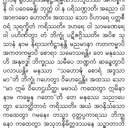
ဂ္ဃာဒီနံ ရူပသဒ္ဒါဒိအနိဋ္ဌာရမ္မဏာဘိဘူတဿ အင်္ဂပစ္စင်္ဂါ
နိ ဝါ ပဝေဓေန္တိ၊ ဘုတ္တံ ဝါ န ပရိသဏ္ဌာတိ၊ အညော ဝါ
အာဗာဓော ဟောတိ။ အထဿ သော ဝိဟာရေ ပတ္တစီ
ဝရံ သုရက္ခိတံ ကရိဿတိ။ ဒဟရေ ဝါ သာမဏေရေ
ဝါ ပဟိဏိတွာ တံ ဘိက္ခုံ ပဋိဇဂ္ဂိဿတိ။ အပိစ သု
သာနံ နာမ နိရာသင်္ကဋ္ဌာနန္တိ မညမာနာ ကတကမ္မာပိ
အကတကမ္မာပိ စောရာ သမောသရန္တိ။ တေ မနုဿေ
ဟိ အနုဗဒ္ဓါ ဘိက္ခုဿ သမီပေ ဘဏ္ဍကံ ဆဍ္ဍေတွာပိ
ပလာယန္တိ။ မနုဿာ ‘‘သဟောဍ္ဎံ စောရံ အဒ္ဒသာ
မာ’’တိ ဘိက္ခုံ ဂဟေတွာ ဝိဟေဌေန္တိ။ အထဿ သော
‘‘မာ ဣမံ ဝိဟေဌယိတ္ထ၊ မမာယံ ကထေတွာ ဣမိနာ
နာမ ကမ္မေန ဂတော’’တိ တေ မနုဿေ သညာပေ
တွာ သောတ္ထိဘာဝံ ကရိဿတိ။ အယံ အာနိသံသော
ကထေတွာ ဂမနေ။ တသ္မာ ဝုတ္တပ္ပကာရဿ ဘိက္ခု
နော ကထေတွာ အသုဘနိမိတ္တဒဿနေ သဉ္ဇာတာဘိ