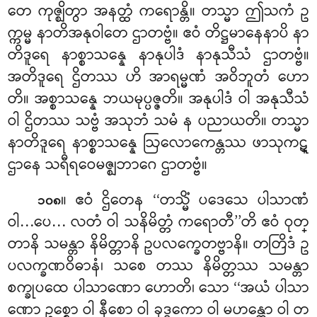
တေ ကုဇ္ဈိတွာ အနတ္ထံ ကရောန္တိ။ တသ္မာ ဤသကံ ဥ
က္ကမ္မ နာတိအနုဝါတေ ဌာတဗ္ဗံ။ ဧဝံ တိဋ္ဌမာနေနာပိ နာ
တိဒူရေ နာစ္စာသန္နေ နာနုပါဒံ နာနုသီသံ ဌာတဗ္ဗံ။
အတိဒူရေ ဌိတဿ ဟိ အာရမ္မဏံ အဝိဘူတံ ဟော
တိ။ အစ္စာသန္နေ ဘယမုပ္ပဇ္ဇတိ။ အနုပါဒံ ဝါ အနုသီသံ
ဝါ ဌိတဿ သဗ္ဗံ အသုဘံ သမံ န ပညာယတိ။ တသ္မာ
နာတိဒူရေ နာစ္စာသန္နေ ဩလောကေန္တဿ ဖာသုကဋ္
ဌာနေ သရီရဝေမဇ္ဈဘာဂေ ဌာတဗ္ဗံ။
။ ဧဝံ ဌိတေန ‘‘တသ္မိံ ပဒေသေ ပါသာဏံ
၁၀၈
ဝါ…ပေ… လတံ ဝါ သနိမိတ္တံ ကရောတီ’’တိ ဧဝံ ဝုတ္
တာနိ သမန္တာ နိမိတ္တာနိ ဥပလက္ခေတဗ္ဗာနိ။ တတြိဒံ ဥ
ပလက္ခဏဝိဓာနံ၊ သစေ တဿ နိမိတ္တဿ သမန္တာ
စက္ခုပထေ ပါသာဏော ဟောတိ၊ သော ‘‘အယံ ပါသာ
ဏော ဥစ္စော ဝါ နီစော ဝါ ခုဒ္ဒကော ဝါ မဟန္တော ဝါ တ