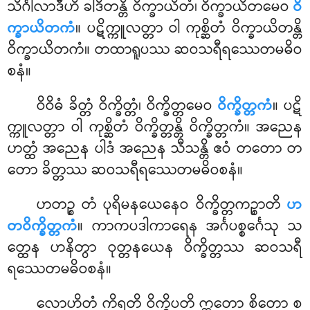
သိင်္ဂါလာဒီဟိ ခါဒိတန္တိ ဝိက္ခာယိတံ၊ ဝိက္ခာယိတမေဝ
ဝိ
က္ခာယိတကံ
။ ပဋိက္ကူလတ္တာ ဝါ ကုစ္ဆိတံ ဝိက္ခာယိတန္တိ
ဝိက္ခာယိတကံ။ တထာရူပဿ ဆဝသရီရဿေတမဓိဝ
စနံ။
ဝိဝိဓံ
ခိတ္တံ ဝိက္ခိတ္တံ၊ ဝိက္ခိတ္တမေဝ
ဝိက္ခိတ္တကံ
။ ပဋိ
က္ကူလတ္တာ ဝါ ကုစ္ဆိတံ ဝိက္ခိတ္တန္တိ ဝိက္ခိတ္တကံ။ အညေန
ဟတ္ထံ အညေန ပါဒံ အညေန သီသန္တိ ဧဝံ တတော တ
တော ခိတ္တဿ ဆဝသရီရဿေတမဓိဝစနံ။
ဟတဉ္စ တံ ပုရိမနယေနေဝ ဝိက္ခိတ္တကဉ္စာတိ
ဟ
တဝိက္ခိတ္တကံ
။ ကာကပဒါကာရေန အင်္ဂပစ္စင်္ဂေသု သ
တ္ထေန ဟနိတွာ ဝုတ္တနယေန ဝိက္ခိတ္တဿ ဆဝသရီ
ရဿေတမဓိဝစနံ။
လောဟိတံ
ကိရတိ ဝိက္ခိပတိ ဣတော စိတော စ