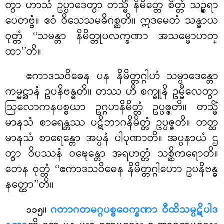
တွာ ဟာသံ ဥပ္ပာဒေတွာ တသ္မိံ နိမိတ္တေ စိတ္တံ သဉ္စရာ
ပေတဗ္ဗံ။ ဧဝံ ဝိသေသမဓိဂစ္ဆတိ။ ဣဒမေတံ သန္ဓာယ
ဝုတ္တံ ‘‘သမန္တာ နိမိတ္တုပလက္ခဏာ အသမ္မောဟတ္
ထာ’’တိ။
ဧကာဒသဝိဓေန ပန နိမိတ္တဂ္ဂါဟံ သမ္ပာဒေန္တော
ကမ္မဋ္ဌာနံ ဥပနိဗန္ဓတိ။ တဿ ဟိ စက္ခူနိ ဥမ္မီလေတွာ
ဩလောကနပစ္စယာ ဥဂ္ဂဟနိမိတ္တံ ဥပ္ပဇ္ဇတိ။ တသ္မိံ
မာနသံ စာရေန္တဿ ပဋိဘာဂနိမိတ္တံ ဥပ္ပဇ္ဇတိ။ တတ္ထ
မာနသံ စာရေန္တော အပ္ပနံ ပါပုဏာတိ။ အပ္ပနာယံ ဌ
တွာ ဝိပဿနံ ဝဍ္ဎေန္တော အရဟတ္တံ သစ္ဆိကရောတိ။
တေန ဝုတ္တံ ‘‘ဧကာဒသဝိဓေန နိမိတ္တဂ္ဂါဟော ဥပနိဗန္ဓ
နတ္ထော’’တိ။
။
ဂတာဂတမဂ္ဂပစ္စဝေက္ခဏာ ဝီထိသမ္ပဋိပါဒ
၁၁၅