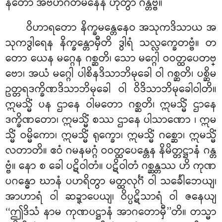
နတော အဗဟိဂတမနေန ဟုတွာ ဂန္တဗ္ဗံ။
ဝိဟာရတော နိက္ခမန္တေနေဝ အသုကဒိသာယ အ
သုကဒွါရေန နိက္ခန္တောမှီတိ ဒွါရံ သလ္လက္ခေတဗ္ဗံ။ တ
တော ယေန မဂ္ဂေန ဂစ္ဆတိ၊ သော မဂ္ဂေါ ဝဝတ္ထပေတဗ္
ဗော၊ အယံ မဂ္ဂေါ ပါစိနဒိသာဘိမုခေါ ဝါ ဂစ္ဆတိ၊ ပစ္ဆိမ
ဥတ္တရဒက္ခိဏဒိသာဘိမုခေါ ဝါ ဝိဒိသာဘိမုခေါဝါတိ။
ဣမသ္မိံ ပန ဌာနေ ဝါမတော ဂစ္ဆတိ၊ ဣမသ္မိံ ဌာနေ
ဒက္ခိဏတော၊ ဣမသ္မိံ စဿ ဌာနေ ပါသာဏော
၊ ဣမ
သ္မိံ ဝမ္မိကော၊ ဣမသ္မိံ ရုက္ခော၊ ဣမသ္မိံ ဂစ္ဆော၊ ဣမသ္မိံ
လတာတိ။ ဧဝံ ဂမနမဂ္ဂံ ဝဝတ္ထပေန္တေန နိမိတ္တဋ္ဌာနံ ဂန္တ
ဗ္ဗံ။ နော စ ခေါ ပဋိဝါတံ။ ပဋိဝါတံ ဂစ္ဆန္တဿ ဟိ ကုဏ
ပဂန္ဓော ဃာနံ ပဟရိတွာ မတ္ထလုင်္ဂံ ဝါ သင်္ခေါဘေယျ၊
အာဟာရံ ဝါ ဆဍ္ဍာပေယျ၊ ဝိပ္ပဋိသာရံ ဝါ ဇနေယျ
‘‘ဤဒိသံ နာမ ကုဏပဋ္ဌာနံ အာဂတောမှီ’’တိ။ တသ္မာ