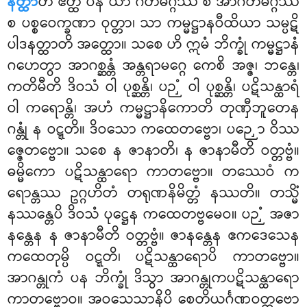
နတ္ထာ
တိ ဧတ္ထ ပန ယာ ဂတမဂ္ဂဿ စ အာဂတမဂ္ဂဿ
စ ပစ္စဝေက္ခဏာ ဝုတ္တာ၊ သာ ကမ္မဋ္ဌာနဝီထိယာ သမ္ပဋိ
ပါဒနတ္ထာတိ အတ္ထော။ သစေ ဟိ ဣမံ ဘိက္ခုံ ကမ္မဋ္ဌာနံ
ဂဟေတွာ အာဂစ္ဆန္တံ အန္တရာမဂ္ဂေ ကေစိ အဇ္ဇ၊ ဘန္တေ၊
ကတိမီတိ ဒိဝသံ ဝါ ပုစ္ဆန္တိ၊ ပဉှံ ဝါ ပုစ္ဆန္တိ၊ ပဋိသန္ထာရံ
ဝါ ကရောန္တိ၊ အဟံ ကမ္မဋ္ဌာနိကောတိ တုဏှီဘူတေန
ဂန္တုံ န ဝဋ္ဋတိ။ ဒိဝသော ကထေတဗ္ဗော၊ ပဉှော ဝိဿ
ဇ္ဇေတဗ္ဗော။ သစေ န ဇာနာတိ၊ န ဇာနာမီတိ ဝတ္တဗ္ဗံ။
ဓမ္မိကော ပဋိသန္ထာရော ကာတဗ္ဗော။ တဿေဝံ က
ရောန္တဿ ဥဂ္ဂဟိတံ တရုဏနိမိတ္တံ နဿတိ။ တသ္မိံ
နဿန္တေပိ ဒိဝသံ ပုဋ္ဌေန ကထေတဗ္ဗမေဝ။ ပဉှံ အဇာ
နန္တေန န ဇာနာမီတိ ဝတ္တဗ္ဗံ။ ဇာနန္တေန ဧကဒေသေန
ကထေတုမ္ပိ ဝဋ္ဋတိ၊ ပဋိသန္ထာရောပိ ကာတဗ္ဗော။
အာဂန္တုကံ
ပန ဘိက္ခုံ ဒိသွာ အာဂန္တုကပဋိသန္ထာရော
ကာတဗ္ဗောဝ။ အဝသေသာနိပိ စေတိယင်္ဂဏဝတ္တဗော