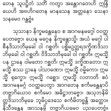
တေန သူပဋ္ဌိတံ သတိံ ကတွာ အန္တောဂတေဟိ
ဣန္ဒြိ
ယေဟိ အဗဟိဂတေန မာနသေန အတ္တနော သေနာ
သနမေဝ ဂန္တဗ္ဗံ။
သုသာနာ နိက္ခမန္တေနေဝ စ အာဂမနမဂ္ဂေါ ဝဝတ္ထ
ပေတဗ္ဗော၊ ယေန မဂ္ဂေန နိက္ခန္တောသ္မိ၊ အယံ မဂ္ဂေါ ပါ
စီနဒိသာဘိမုခေါ ဝါ ဂစ္ဆတိ၊ ပစ္ဆိမဥတ္တရဒက္ခိဏဒိသာ
ဘိမုခေါ ဝါ ဂစ္ဆတိ၊ ဝိဒိသာဘိမုခေါ ဝါ ဂစ္ဆတိ။ ဣမသ္မိံ
ပန ဌာနေ ဝါမတော ဂစ္ဆတိ၊ ဣမသ္မိံ ဒက္ခိဏတော၊ ဣ
မသ္မိံ စဿ ဌာနေ ပါသာဏော၊ ဣမသ္မိံ ဝမ္မိကော၊ ဣမ
သ္မိံ ရုက္ခော၊ ဣမသ္မိံ ဂစ္ဆော၊ ဣမသ္မိံ လတာတိ ဧဝံ
အာဂမနမဂ္ဂံ ဝဝတ္ထပေတွာ အာဂတေန စင်္ကမန္တေနာပိ
တဗ္ဘာဂိယောဝ စင်္ကမော အဓိဋ္ဌာတဗ္ဗော၊ အသုဘနိမိ
တ္တဒိသာဘိမုခေ ဘူမိပ္ပဒေသေ စင်္ကမိတဗ္ဗန္တိ အတ္ထော။
နိသီဒန္တေန အာသနမ္ပိ တဗ္ဘာဂိယမေဝ ပညပေတဗ္ဗံ။