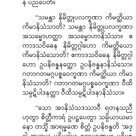
နံ ပညပေတိ။
‘‘သမန္တာ နိမိတ္တုပလက္ခဏာ ကိမတ္ထိယာ
ကိမာနိသံသာတိ? သမန္တာ နိမိတ္တုပလက္ခဏာ
အသမ္မောဟတ္ထာ အသမ္မောဟာနိသံသာ။ ဧ
ကာဒသဝိဓေန နိမိတ္တဂ္ဂါဟော ကိမတ္ထိယော
ကိမာနိသံသောတိ? ဧကာဒသဝိဓေန နိမိတ္တဂ္ဂါ
ဟော ဥပနိဗန္ဓနတ္ထော ဥပနိဗန္ဓနာနိသံသော။
ဂတာဂတမဂ္ဂပစ္စဝေက္ခဏာ ကိမတ္ထိယာ ကိမာ
နိသံသာတိ? ဂတာဂတမဂ္ဂပစ္စဝေက္ခဏာ ဝီထိ
သမ္ပဋိပါဒနတ္ထာ ဝီထိသမ္ပဋိပါဒနာနိသံသာ။
‘‘သော အာနိသံသဒဿာဝီ ရတနသညီ
ဟုတွာ စိတ္တီကာရံ ဥပဋ္ဌပေတွာ သမ္ပိယာယမာ
နော တသ္မိံ အာရမ္မဏေ စိတ္တံ ဥပနိဗန္ဓတိ ‘အဒ္