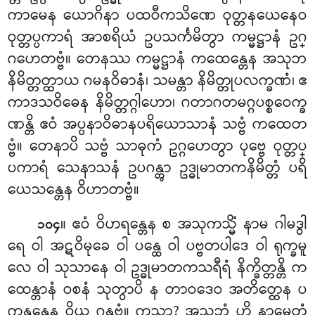
ကာမေန ယောဂိနာ ပထဝီကသိဏေ ဝုတ္တနယေနေဝ
ဝုတ္တပ္ပကာရံ အာစရိယံ ဥပသင်္ကမိတွာ ကမ္မဋ္ဌာနံ ဥဂ္
ဂဟေတဗ္ဗံ။ တေနဿ ကမ္မဋ္ဌာနံ ကထေန္တေန အသုဘ
နိမိတ္တတ္ထာယ ဂမနဝိဓာနံ၊ သမန္တာ နိမိတ္တုပလက္ခဏံ၊ ဧ
ကာဒသဝိဓေန နိမိတ္တဂ္ဂါဟော၊ ဂတာဂတမဂ္ဂပစ္စဝေက္ခ
ဏန္တိ ဧဝံ အပ္ပနာဝိဓာနပရိယောသာနံ သဗ္ဗံ ကထေတ
ဗ္ဗံ။ တေနာပိ သဗ္ဗံ သာဓုကံ ဥဂ္ဂဟေတွာ ပုဗ္ဗေ ဝုတ္တပ္
ပကာရံ သေနာသနံ ဥပဂန္တွာ ဥဒ္ဓုမာတကနိမိတ္တံ ပရိ
ယေသန္တေန ဝိဟာတဗ္ဗံ။
။ ဧဝံ ဝိဟရန္တေန စ အသုကသ္မိံ နာမ ဂါမဒွါ
၁၀၄
ရေ ဝါ အဋဝိမုခေ ဝါ ပန္ထေ ဝါ ပဗ္ဗတပါဒေ ဝါ ရုက္ခမူ
လေ ဝါ သုသာနေ ဝါ ဥဒ္ဓုမာတကသရီရံ နိက္ခိတ္တန္တိ က
ထေန္တာနံ ဝစနံ သုတွာပိ
န တာဝဒေဝ အတိတ္ထေန ပ
က္ခန္ဒန္တေန ဝိယ ဂန္တဗ္ဗံ။ ကသ္မာ? အသုဘံ ဟိ နာမေတံ