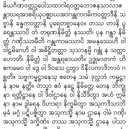
ဓိယင်္ဂဏဝတ္တဥပေါသထာဂါရဝတ္တဘောဇနသာလာဇ
န္တာဃရအာစရိယုပဇ္ဈာယအာဂန္တုကဂမိကဝတ္တာဒီနိ သ
ဗ္ဗာနိ ခန္ဓကဝတ္တာနိ ပူရေတဗ္ဗာနေဝ။ တဿ တာနိ ပူ
ရေန္တဿာပိ တံ တရုဏနိမိတ္တံ နဿတိ၊ ပုန ဂန္တွာ နိမိ
တ္တံ ဂဏှိဿာမီတိ ဂန္တုကာမဿာပိ အမနုဿေဟိ ဝါ
ဝါဠမိဂေဟိ ဝါ အဓိဋ္ဌိတတ္တာ သုသာနမ္ပိ ဂန္တုံ န သက္ကာ
ဟောတိ၊ နိမိတ္တံ ဝါ အန္တရဓာယတိ။ ဥဒ္ဓုမာတကံ ဟိ
ဧကမေဝ ဝါ ဒွေ ဝါ ဒိဝသေ ဌတွာ ဝိနီလကာဒိဘာဝံ ဂ
စ္ဆတိ။ သဗ္ဗကမ္မဋ္ဌာနေသု ဧတေန သမံ ဒုလ္လဘံ ကမ္မဋ္ဌာ
နံ နာမ နတ္ထိ။ တသ္မာ ဧဝံ နဋ္ဌေ နိမိတ္တေ တေန ဘိက္ခု
နာ ရတ္တိဋ္ဌာနေ ဝါ ဒိဝါဌာနေ ဝါ နိသီဒိတွာ အဟံ ဣမိ
နာ နာမ ဒွါရေန ဝိဟာရာ နိက္ခမိတွာ အသုကဒိသာဘိ
မုခံ မဂ္ဂံ ပဋိပဇ္ဇိတွာ အသုကသ္မိံ
နာမ ဌာနေ ဝါမံ ဂဏှိ၊
အသုကသ္မိံ ဒက္ခိဏံ။ တဿ အသုကသ္မိံ ဌာနေ ပါသာ