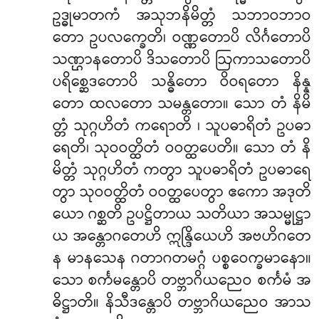
ဥဒ္ဓုမာတကံ အသုဘနိမိတ္တံ သဘာဝဘာဝ
တော ဥပလက္ခေတိ၊ ဝဏ္ဏတောပိ လိင်္ဂတောပိ
သဏ္ဌာနတောပိ ဒိသတောပိ ဩကာသတောပိ
ပရိစ္ဆေဒတောပိ သန္ဓိတော ဝိဝရတော နိန္န
တော ထလတော သမန္တတော။ သော တံ နိမိ
တ္တံ သုဂ္ဂဟိတံ ကရောတိ
၊ သူပဓာရိတံ ဥပဓာ
ရေတိ၊ သုဝဝတ္ထိတံ ဝဝတ္ထပေတိ။ သော တံ နိ
မိတ္တံ သုဂ္ဂဟိတံ ကတွာ သူပဓာရိတံ ဥပဓာရေ
တွာ သုဝဝတ္ထိတံ ဝဝတ္ထပေတွာ ဧကော အဒုတိ
ယော ဂစ္ဆတိ ဥပဋ္ဌိတာယ သတိယာ
အသမ္မုဋ္ဌာ
ယ အန္တောဂတေဟိ ဣန္ဒြိယေဟိ အဗဟိဂတေ
န မာနသေန ဂတာဂတမဂ္ဂံ ပစ္စဝေက္ခမာနော။
သော စင်္ကမန္တောပိ တဗ္ဘာဂိယညေဝ စင်္ကမံ အ
ဓိဋ္ဌာတိ။ နိသီဒန္တောပိ တဗ္ဘာဂိယညေဝ အာသ