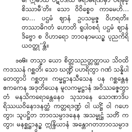
ဓါ ဣမာယ ပဋိပဒါယ ဇရာမရဏမှာ ပရိမုစ္
စိဿာမီ’တိ။ သော ဝိဝိစ္စေဝ ကာမေဟိ…
ပေ… ပဌမံ ဈာနံ ဥပသမ္ပဇ္ဇ ဝိဟရတိ။
တဿာဓိဂတံ ဟောတိ ရူပါဝစရံ ပဌမံ ဈာနံ
ဒိဗ္ဗော စ ဝိဟာရော ဘာဝနာမယဉ္စ ပုညကိရိ
ယဝတ္ထု’’န္တိ။
။ တသ္မာ ယော စိတ္တသညတ္တတ္ထာယ သိဝထိ
၁၀၆
ကဒဿနံ ဂစ္ဆတိ၊ သော ဃဏ္ဍိံ ပဟရိတွာ ဂဏံ သန္နိပါ
တေတွာပိ ဂစ္ဆတု။ ကမ္မဋ္ဌာနသီသေန ပန ဂစ္ဆန္တေန
ဧကကေန အဒုတိယေန မူလကမ္မဋ္ဌာနံ အဝိဿဇ္ဇေတွာ
တံ မနသိကရောန္တေနေဝ သုသာနေ သောဏာဒိပ
ရိဿယဝိနောဒနတ္ထံ ကတ္တရဒဏ္ဍံ ဝါ ယဋ္ဌိံ ဝါ ဂဟေ
တွာ၊ သူပဋ္ဌိတ ဘာဝသမ္ပာဒနေန အသမ္မုဋ္ဌံ သတိံ က
တွာ၊ မနစ္ဆဋ္ဌာနဉ္စ ဣန္ဒြိယာနံ အန္တောဂတဘာဝသမ္ပာဒ