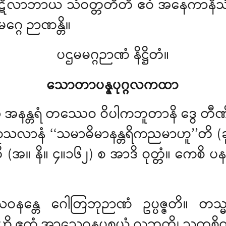
ိလာဘာယ သံဝတ္တတီတိ ဧဝံ အနေကာနိသ
ဂ္ဂေ ဉာဏန္တိ။
ပဌမမဂ္ဂဉာဏံ နိဋ္ဌိတံ။
သောတာပန္နပုဂ္ဂလကထာ
ရံ တဿေဝ ဝိပါကဘူတာနိ ဒွေ တီဏိ ဝါ ဖလစိ
နံ ‘‘သမာဓိမာနန္တရိကညမာဟူ’’တိ (ခု။ ပါ။
။ နိ။ ၄။၁၆၂) စ အာဒိ ဝုတ္တံ။ ကေစိ ပန 
ေ ဂေါတြဘုဉာဏံ ဥပ္ပဇ္ဇတိ။ တသ္မာ သဗ
 ဟိ ဧကံ အာသေဝနပစ္စယံ လဘတိ၊ သတ္တစိတ