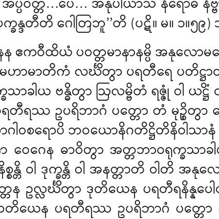
 အပ္ပဝတ္တံ…ပေ… အနုပါယာသံ နိရောဓံ နိဗ္ဗ
က္ခန္ဒတီတိ ဂေါတြဘူ’’တိ (ပဋိ။ မ။ ၁။၅၉) သဗ္
န ဧကဝီထိယံ ပဝတ္တမာနာနမ္ပိ အနုလောမဂ
ဟာမာတိကံ လင်္ဃိတွာ ပရတီရေ ပတိဋ္ဌာ
ါယ ဗန္ဓိတွာ ဩလမ္ဗိတံ ရဇ္ဇုံ ဝါ ယဋ္ဌိံ 
ပရတီရဿ ဥပရိဘာဂံ ပတ္တော တံ မုဉ္စိတွ
ာဂါဝစရောပိ ဘဝယောနိဂတိဋ္ဌိတိနိဝါသာနံ 
ေဂေန ဓာဝိတွာ အတ္တဘာဝရုက္ခသာခါယ ဗန္
န္တိ ဝါ ဒုက္ခန္တိ ဝါ အနတ္တာတိ ဝါတိ အန
 ဥလ္လင်္ဃိတွာ ဒုတိယေန ပရတီရနိန္နပေါဏ
တိယေန ပရတီရဿ ဥပရိဘာဂံ ပတ္တော ဝိ