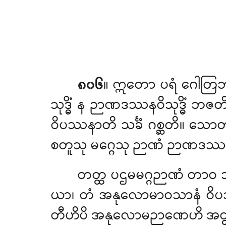
၈၀၆
။ ဣတော
ပရံ ဂေါတြ
သုဒ္ဓိံ န ဉာဏဒဿနဝိသုဒ္ဓိံ
ဝိပဿနာတိ သင်္ခံ ဂစ္ဆတိ။ သောတ
စတူသု မဂ္ဂေသု ဉာဏံ ဉာဏဒဿနဝိ
တတ္ထ ပဌမမဂ္ဂဉာဏံ တာဝ သမ
ယာ၊ တံ အနုလောမာဝသာနံ ဝိပ
တီဟိပိ အနုလောမဉာဏေဟိ အတ္တ