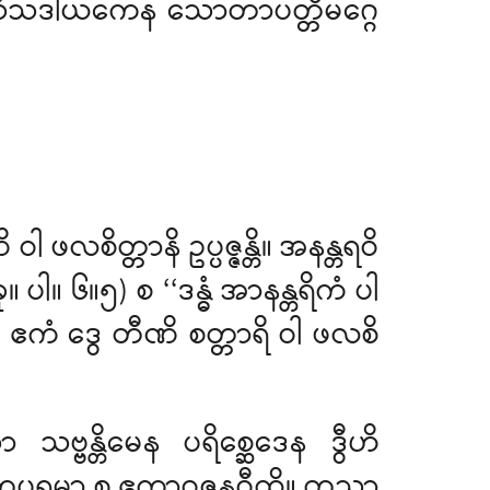
ံသဒါယကေန သောတာပတ္တိမဂ္ဂေ
တ္တာနိ ဥပ္ပဇ္ဇန္တိ။ အနန္တရဝိ
 ၆။၅) စ ‘‘ဒန္ဓံ အာနန္တရိကံ ပါ
ဧကံ ဒွေ တီဏိ စတ္တာရိ ဝါ ဖလစိ
္ဗန္တိမေန ပရိစ္ဆေဒေန ဒွီဟိ
္တပရမာ စ ဧကာဝဇ္ဇနဝီထိ။ တသ္မာ