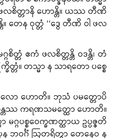
ဖလစိတ္တာနိ ဟောန္တိ။ ယဿ တီဏိ
တိ။ တေန ဝုတ္တံ ‘‘ဒွေ တီဏိ ဝါ ဖလ
္တံ ဧကံ ဖလစိတ္တန္တိ ဝဒန္တိ၊ တံ
ိက္ခိတ္တံ။ တသ္မာ န သာရတော ပစ္စေ
ဂလော ဟောတိ။ ဘုသံ ပမတ္တောပိ
ုက္ခဿန္တဿ ကရဏသမတ္ထော ဟောတိ။
မဂ္ဂပစ္စဝေက္ခဏတ္ထာယ ဥပ္ပဇ္ဇတိ
တိ။ ပုန ဘဝင်္ဂံ ဩတရိတွာ တေနေဝ န