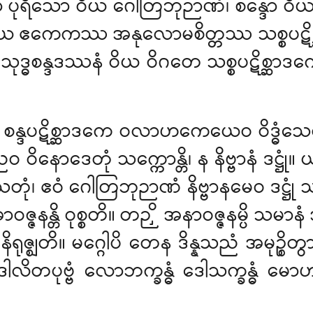
ုမာ ပုရိသော ဝိယ ဂေါတြဘုဉာဏံ၊ စန္ဒော
ဝိယ ဧကေကဿ အနုလောမစိတ္တဿ သစ္စပဋိ
ဓစန္ဒဒဿနံ ဝိယ ဝိဂတေ သစ္စပဋိစ္ဆ
ိစ္ဆာဒကေ ဝလာဟကေယေဝ ဝိဒ္ဓံသေတုံ သက္ကော
ိနောဒေတုံ သက္ကောန္တိ၊ န နိဗ္ဗာနံ ဒဋ္ဌုံ။
တုံ၊ ဧဝံ ဂေါတြဘုဉာဏံ နိဗ္ဗာနမေဝ ဒဋ္ဌု
န္တိ ဝုစ္စတိ။ တဉှိ အနာဝဇ္ဇနမ္ပိ သမာနံ အာ
ရုဇ္ဈတိ။ မဂ္ဂေါပိ တေန ဒိန္နသညံ အမုဉ္စ
 အပဒါလိတပုဗ္ဗံ လောဘက္ခန္ဓံ ဒေါသက္ခန္ဓံ မေ