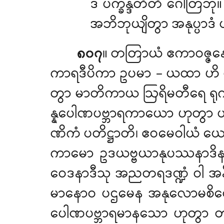
ဒံ ပက္ခန္ဒတီတိ ဂေါတြဘု။
အဘိဘုယျိတွာ အနုပ္ပာဒံ ပ
၈၀၇
။ တတြာယံ ဧကာဝဇ္ဇနေ
ကာရဒီပိကာ ဥပမာ – ယထာ ဟိ မ
တွာ မာတိကာယ ဩရိမတီရေ ရုက္ခသာခ
န္နပေါဏပဗ္ဘာရကာယော ဟုတွာ 
ဏိကံ ပတိဋ္ဌာတိ၊ ဧဝမေဝါယံ ယေ
ကာမော ဥဒယဗ္ဗယာနုပဿနာဒိနာ ဝ
ဝေဒနာဒီသု အညတရဒဏ္ဍံ ဝါ အနိစ္စ
မာနောဝ ပဌမေန အနုလောမစိတ္တေန
ပေါဏပဗ္ဘာရမာနသော ဟုတွာ တ