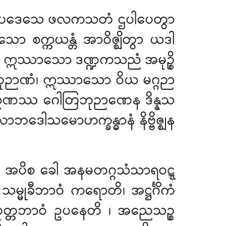
ေ ပဒေသေ ဖလကသတံ ဌပါပေတွာ
ော စက္ကယန္တံ အာဝိဇ္ဈိတွာ ယဒါ
 ဣဿာသော ဒဏ္ဍကသညံ အမုဉ္စိ
ြဘုဉာဏံ၊ ဣဿာသော ဝိယ မဂ္ဂဉာ
ဂဉာဏဿ ဂေါတြဘုဉာဏေန ဒိန္နသ
လောဘဒေါသမောဟက္ခန္ဓာနံ နိဗ္ဗိဇ္ဈန
တိ၊ အပိစ ခေါ အနမတဂ္ဂသံသာရဝဋ္ဋ
မ္မုခီဘာဝံ ကရောတိ၊ အဋ္ဌင်္ဂိကံ
သပုတ္တဘာဝံ ဥပနေတိ
၊ အညေသဉ္စ