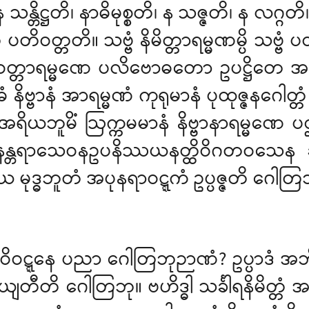
၊ န သန္တိဋ္ဌတိ၊ နာဓိမုစ္စတိ၊ န သဇ္ဇတိ၊ န 
ဝတ္တတိ။ သဗ္ဗံ နိမိတ္တာရမ္မဏမ္ပိ သဗ္ဗံ 
ိတ္တပဝတ္တာရမ္မဏေ ပလိဗောဓတော ဥပဋ္ဌ
ာဓံ နိဗ္ဗာနံ အာရမ္မဏံ ကုရုမာနံ ပုထုဇ္ဇနဂေါတ္တံ
ံ အရိယဘူမိံ ဩက္ကမမာနံ နိဗ္ဗာနာရမ္မဏ
နန္တရာသေဝနဥပနိဿယနတ္ထိဝိဂတဝသေန
မုဒ္ဓဘူတံ အပုနရာဝဋ္ဋကံ ဥပ္ပဇ္ဇတိ ဂေါတ
္ဌာနဝိဝဋ္ဋနေ ပညာ ဂေါတြဘုဉာဏံ? ဥပ္ပာဒံ
တိ ဂေါတြဘု။ ဗဟိဒ္ဓါ သင်္ခါရနိမိတ္တံ 