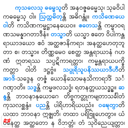
ကုသလေသု ဓမ္မေသူ
တိ အနဝဇ္ဇဓမ္မေသု၊ သုခဝိပါ
ကဓမ္မေသု ဝါ။
ဩက္ကမိတု
န္တိ အဓိဂန္တုံ။
ကသိဏေယေ
ဝါ
တိ ကသိဏကမ္မဋ္ဌာနေယေဝ။
ဧတေသ
န္တိ ကမ္မာဝရ
ဏသမန္နာဂတာဒီနံ။
တသ္မာ
တိ ယသ္မာ ဧတေ ဝိပါကန္တ
ရာယာဒယော ဧဝံ အတ္ထဇာနိကရာ၊ အနတ္ထဟေတုဘူ
တာ စ၊ တသ္မာ။ တိဏ္ဏမေဝ စေတ္ထ အန္တရာယာနံ ဂဟ
ဏံ ဣတရဿ သပ္ပဋိကာရတ္တာ၊ ကမ္မန္တရာယပက္ခိ
ကတ္တာ ဝါတိ ဒဋ္ဌဗ္ဗံ။
သပ္ပုရိသူပနိဿယာဒီဟီ
တိ
အာဒိ
-သဒ္ဒေန တဇ္ဇံ ယောနိသောမနသိကာရာဒိံ သင်္
ဂဏှာတိ။
သဒ္ဓ
န္တိ ကမ္မဖလသဒ္ဓံ၊ ရတနတ္တယသဒ္ဓဉ္စ။
ဆ
န္ဒ
န္တိ ဘာဝနာနုယောဂေ တိဗ္ဗကတ္တုကမျတာသင်္ခါတံ
ကုသလစ္ဆန္ဒံ။
ပည
န္တိ ပါရိဟာရိယပညံ။
ဝဍ္ဎေတွာ
တိ
ယထာ ဘာဝနာ ဣဇ္ဈတိ၊ တထာ ပရိဗြူဟေတွာ။ ယံ
📜
ပနေတ္ထ အတ္ထတော န ဝိဘတ္တံ၊ တံ သုဝိညေယျတ္တာ၊