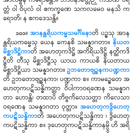
အာလမ္ဗနံ ကရောန္တော။ ဘာဝနာစိတ္တဉှိ ကသိဏံ ပရိ
တ္တံ ဝါ ဝိပုလံ ဝါ ဧကက္ခဏေ သကလမေဝ မနသိ က
ရောတိ၊ န ဧကဒေသန္တိ။
။
အာနန္တရိယကမ္မသမင်္ဂိနော
တိ ပဉ္စသု အာန
၁၀၁
န္တရိယကမ္မေသု ယေန ကေနစိ သမန္နာဂတာ။
နိယတ
မိစ္ဆာဒိဋ္ဌိကာ
တိ အဟေတုကဒိဋ္ဌိ အကိရိယဒိဋ္ဌိ နတ္ထိကဒိ
ဋ္ဌီတိ တီသု မိစ္ဆာဒိဋ္ဌီသု ယာယ ကာယစိ နိယတာယ
မိစ္ဆာဒိဋ္ဌိယာ သမန္နာဂတာ။
ဥဘတောဗျဉ္ဇနကပဏ္ဍကာ
တိ ဥဘတောဗျဉ္ဇနကာ၊ ပဏ္ဍကာ စ။ ကာမဉ္စေတေ အ
ဟေတုကပဋိသန္ဓိကတ္တာ ဝိပါကာဝရဏေန သမန္နာဂ
တာ ဟောန္တိ၊ တထာပိ တိဗ္ဗကိလေသတ္တာ ကိလေသာ
ဝရဏေန သမန္နာဂတာ ဝုတ္တာ။
အဟေတုကဒွိဟေတု
ကပဋိသန္ဓိကာ
တိ အဟေတုကပဋိသန္ဓိကာ
၊ ဒွိဟေတု
ကပဋိသန္ဓိကာ စ။ ဒုဟေတုကပဋိသန္ဓိကာနမ္ပိ ဟိ အရိ