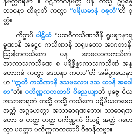
နိမိတ္တဝဍ္ဎနာ
။ ပဋိဘာဂနိမိတ္တံ ပန တသ္မိံ ဥပ္ပန္နေ
ဘာဝနာ ထိရာတိ ကတွာ
‘‘ဝဍ္ဎိယမာနံ ဝဍ္ဎတီ’’
တိ ဝု
တ္တံ။
ကိဉ္စာပိ
ပါဠိယံ
‘‘ပထဝီကသိဏာဒီနိ ရူပဈာနာရ
မ္မဏာနိ အဋ္ဌေဝ ကသိဏာနိ သရူပတော အာဂတာနိ၊
ဩဒါတကသိဏေ ပန အာလောကကသိဏံ၊
အာကာသကသိဏေ စ ပရိစ္ဆိန္နာကာသကသိဏံ အန္
တောဂဓံ ကတွာ ဒေသနာ ကတာ’’တိ အဓိပ္ပာယေနာ
ဟ
‘‘ဣတိ ကသိဏာနိ ဒသဗလော၊ ဒသ ယာနိ အဝေါ
စာ’’
တိ။
ပကိဏ္ဏကကထာပိ ဝိညေယျာ
တိ ပုဗ္ဗေ ဝိယ
အသာဓာရဏံ တသ္မိံ တသ္မိံ ကသိဏေ ပဋိနိယတမေဝ
အတ္ထံ အဂ္ဂဟေတွာ အသာဓာရဏတော၊ သာဓာရဏ
တော စ တတ္ထ တတ္ထ ပကိဏ္ဏကံ ဝိသဋံ အတ္ထံ ဂဟေ
တွာ ပဝတ္တာ ပကိဏ္ဏကကထာပိ ဝိဇာနိတဗ္ဗာ။