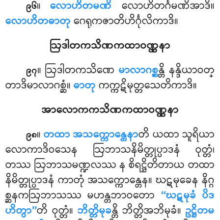
။
လောဟိတမဏိ
လောဟိတင်္ဂမဏိအာဒိ။
၉၆
လောဟိတဓာတု
ဂေရုကဇာတိဟိင်္ဂုလိကာဒိ။
ဩဒါတကသိဏကထာဝဏ္ဏနာ
။ ဩဒါတကသိဏေ
မာလာဂစ္ဆ
န္တိ နန္ဒိယာဝတ္
၉၇
တာဒိမာလာဂစ္ဆံ။
ဓာတု
ကက္ကဋိမုတ္တသေတိကာဒိ။
အာလောကကသိဏကထာဝဏ္ဏနာ
။
တထာ အသက္ကောန္တေနာ
တိ ယထာ သူရိယာ
၉၈
လောကာဒိဝသေန ဩဘာသနိမိတ္တုပ္ပာဒနံ ဝုတ္တံ၊
တဿ ဩဘာသမဏ္ဍလဿ န စိရဋ္ဌိတိတာယ တထာ
နိမိတ္တုပ္ပာဒနံ ကာတုံ အသက္ကောန္တေန။ ဃဋမုခေန နိဂ္ဂ
စ္ဆနကဩဘာသဿ မဟန္တဘာဝတော
‘‘ဃဋမုခံ ပိဒ
ဟိတွာ’’
တိ ဝုတ္တံ။
ဘိတ္တိမုခ
န္တိ ဘိတ္တိအဘိမုခံ။
ဥဋ္ဌိတမ