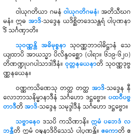
ဝါယုဂတိယာ ဂမနံ
ဝါယုဂတိဂမနံ၊
အတိသီဃဂ
မနံ။ ဣဓ
အာဒိ
-သဒ္ဒေန ယဒိစ္ဆိတဒေသန္တရံ ပါပုဏနာ
ဒိံ သင်္ဂဏှာတိ။
သုဝဏ္ဏန္တိ အဓိမုစ္စနာ
သုဝဏ္ဏဘာဝါဓိဋ္ဌာနံ သေ
ယျထာပိ အာယသ္မာ ပိလိန္ဒဝစ္ဆော (ပါရာ။ ၆၁၉-၆၂၀)
တိဏဏ္ဍုပဂပါသာဒါဒီနံ။
ဝုတ္တနယေနာ
တိ သုဝဏ္ဏဒုဗ္ဗ
ဏ္ဏနယေန။
ဝဏ္ဏကသိဏေသု
တတ္ထ တတ္ထ
အာဒိ
-သဒ္ဒေန နီ
လောဘာသနိမ္မာနာဒီနံ သင်္ဂဟော ဒဋ္ဌဗ္ဗော။
ပထဝီပဗ္ဗ
တာဒီ
တိ
အာဒိ
-သဒ္ဒေန သမုဒ္ဒါဒီနံ သင်္ဂဟော ဒဋ္ဌဗ္ဗော။
သဗ္ဗာနေဝ
ဒသပိ ကသိဏာနိ။
ဣမံ ပဘေဒံ လ
ဘန္တီ
တိ ဣမံ ဝဍ္ဎနာဒိဝိသေသံ ပါပုဏန္တိ။
ဧကော
တိ ဧ