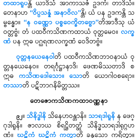
တထာရူပ
န္တိ ယာဒိသံ အာကာသဇံ ဥဒကံ၊ တာဒိသံ။
တေနာဟ
‘‘ဝိပ္ပသန္နံ အနာဝိလ’’
န္တိ၊ ယံ ပန ဥဒကန္တိ သ
မ္ဗန္ဓော။
‘‘န ဝဏ္ဏော ပစ္စဝေက္ခိတဗ္ဗော’’
တိအာဒီသု ယံ
ဝတ္တဗ္ဗံ၊ တံ ပထဝီကသိဏကထာယံ ဝုတ္တမေဝ။
လက္ခ
ဏံ
ပန ဣဓ ပဂ္ဃရဏလက္ခဏံ ဝေဒိတဗ္ဗံ။
ဝုတ္တနယေနေဝါ
တိ ပထဝီကသိဏဘာဝနာယံ ဝု
တ္တနယေနေဝ။ တရင်္ဂုဋ္ဌာနာဒိ၊ ဖေဏမိဿတာဒိ စ
ဣဓ
ကသိဏဒေါသော။ သော
တိ ယောဂါဝစရော။
တဿာ
တိ ပဋိဘာဂနိမိတ္တဿ။
တေဇောကသိဏကထာဝဏ္ဏနာ
။
သိနိဒ္ဓါနိ
သိနေဟဝန္တာနိ။
သာရဒါရူနိ
န ဖေဂ္
၉၂
ဂုဒါရူနိ။ ဇာလာယ စိရဋ္ဌိတတ္ထံ သိနိဒ္ဓသာရဒါရုဂ္ဂဟ
ဏံ။
ဃဋိကံ ဃဋိကံ ကတွာ
တိ ခန္ဓသော ကရိတွာ။