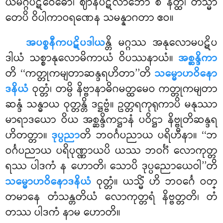
ယမဂ္ဂပဋိဝေဓော၊ ဈာနပဋိလာဘော
စ နတ္ထိ၊ တသ္မာ
တေပိ ဝိပါကာဝရဏေန သမန္နာဂတာ ဧဝ။
အပစ္စနီကပဋိပဒါယ
န္တိ မဂ္ဂဿ အနုလောမပဋိပ
ဒါယံ သစ္စာနုလောမိကာယံ ဝိပဿနာယံ။
အစ္ဆန္ဒိကာ
တိ ‘‘ကတ္တုကမျတာဆန္ဒရဟိတာ’’တိ
သမ္မောဟဝိနော
ဒနိယံ
ဝုတ္တံ၊ တမ္ပိ နိဗ္ဗာနာဓိဂမတ္ထမေဝ ကတ္တုကမျတာ
ဆန္ဒံ သန္ဓာယ ဝုတ္တန္တိ ဒဋ္ဌဗ္ဗံ။ ဥတ္တရကုရုကာပိ မနုဿာ
မာရာဒယော ဝိယ အစ္ဆန္ဒိကဋ္ဌာနံ ပဝိဋ္ဌာ နိဗ္ဗုတိဆန္ဒရ
ဟိတတ္တာ။
ဒုပ္ပညာ
တိ ဘဝင်္ဂပညာယ ပရိဟီနာ။ ‘‘ဘ
ဝင်္ဂပညာယ ပရိပုဏ္ဏာယပိ ယဿ ဘဝင်္ဂံ လောကုတ္တ
ရဿ ပါဒကံ န ဟောတိ၊ သောပိ ဒုပ္ပညောယေဝါ’’တိ
သမ္မောဟဝိနောဒနိယံ
ဝုတ္တံ။ ယသ္မိံ ဟိ ဘဝင်္ဂေ ဝတ္
တမာနေ တံသန္တတိယံ လောကုတ္တရံ နိဗ္ဗတ္တတိ၊ တံ
တဿ ပါဒကံ နာမ ဟောတိ။