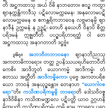
တိ အဋ္ဌကထာသု အယံ ဝိဓိ နာဘတော။ ဧဝဉ္စ ကတွာ
ဈာနုက္ကန္တိကာဒီသု ပဋိလောမက္ကမေန၊ အနုလောမပဋိ
လောမက္ကမေန စ ဧကန္တရိကဘာဝေန လဗ္ဘမာနမ္ပိ ဈာ
နာဒီနံ ဥက္ကမနံ န ဥဒ္ဓဋံ၊ တေဟိ နယေဟိ ဝိနာပိ စိတ္တ
ပရိဒမနံ ဣဇ္ဈတီတိ ပပဉ္စပရိဟာရတ္ထံ ဝါ တေ
အဋ္ဌကထာသု အနာဂတာတိ ဒဋ္ဌဗ္ဗံ။
။
အဘာဝိတဘာဝနော
ဈာနာဘိညာသု
၃၆၇
အကတာဓိကာရော။ တတ္ထ ဥပနိဿယရဟိတောပီတိ
ကေစိ။ အာဒိဘူတံ ယောဂကမ္မံ အာဒိကမ္မံ၊ တံ
ဧတဿ အတ္ထီတိ
အာဒိကမ္မိကော၊
ပုဗ္ဗေ အကတပရိစ
ယော ဘာဝနံ အနုယုဉ္ဇန္တော။ တေနာဟ
‘‘ယောဂါဝစ
ရော’’
တိ။
ကသိဏပရိကမ္မမ္ပိ ဘာရော
တိ ဒေါသဝိဝဇ္ဇ
နာဒိဝိဓိနာ ကသိဏမဏ္ဍလေ ပဋိပတ္တိ ယာဝ ဥဂ္ဂဟနိ
မိတ္တုပ္ပတ္တိ ကသိဏပရိကမ္မံ၊ တမ္ပိ နာမ ဘာရော၊ ပဂေ