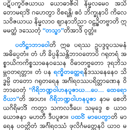
ပဋိပက္ခဝိဇယာယ ယောဓာဇီဝါ နိမ္မလမေဝ အသိ
တောမရာဒိံ ဂဟေတွာ ဝိစရန္တိ၊ ဧဝံ ဘိက္ခုနာပိ ကိလေ
သဝိဇယာယ နိမ္မလာဝ ဈာနာဘိညာ ဝဠဉ္ဇိတဗ္ဗာတိ ဣ
မမတ္ထံ ဒဿေတုံ
‘‘တသ္မာ’’
တိအာဒိ ဝုတ္တံ။
ပတိဋ္ဌာဘာဝေါ
တိ ဣဓ ပရဿ ဥပဒ္ဒဝူပသမနံ
အဓိပ္ပေတံ။ တံ ဟိ ခိပ္ပနိသန္တိဘာဝတောပိ ဂရုတရံ အ
စ္စာယိကကိစ္စသာဓနဝသေန ဝိဓာတဗ္ဗတော ဒုရဘိသ
မ္ဘဝတရတ္တာ။ တံ ပန
ရက္ခိတတ္ထေရ
နိဒဿနေနေဝ သိ
ဒ္ဓမ္ပိ တတော ဂရုတရေန အင်္ဂါရဝဿပရိတ္တာဏေန ဝိ
ဘာဝေတုံ
‘‘ဂိရိဘဏ္ဍဝါဟနပူဇာယ…ပေ… ထေရော
ဝိယာ’’
တိ အာဟ။
ဂိရိဘဏ္ဍဝါဟနပူဇာ
နာမ စေတိ
ယဂိရိမာဒိံ ကတွာ သကလဒီပေ၊ သမုဒ္ဒေ စ ယာဝ
ယောဇနာ မဟတီ ဒီပပူဇာ။
ပထဝိံ မာပေတွာ
တိ မာ
ရေန ပဝတ္တိတံ အင်္ဂါရဝဿံ ဖုလိင်္ဂမတ္တေနပိ ယာဝ မ