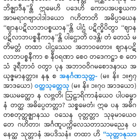
ဘိဇ္ဈာဒီန’’န္တိ ဣမေဟိ ပဒေဟိ ကောပအပစ္စယက
အာမရာဂဗျာပါဒါဒယော ဂဟိတာတိ အဓိပ္ပာယေန
‘‘ဈာနပဋိလာဘပစ္စယာန’’န္တိ ပါဌံ ပဋိက္ခိပိတွာ ‘‘ဈာန
ပဋိလာဘပစ္စနီကာန’’န္တိ
ပါဌောတိ ဝဒန္တိ၊ တံ တေသံ မ
တိမတ္တံ တထာ ပါဌဿေဝ အဘာဝတော။ ဈာနပဋိ
လာဘပစ္စနီကာ စ နီဝရဏာ စေဝ တဒေကဋ္ဌာ စ တေ
သံ ဒူရီဘာဝံ ဝတွာ ပုန အဘာဝဝိဂမစောဒနာယ အ
ယုဇ္ဇမာနတ္တာ။ နနု စ
အနင်္ဂဏသုတ္တ-
(မ။ နိ။ ၁။၅၇
အာဒယော)
ဝတ္ထသုတ္တေသု
(မ။ နိ။ ၁။၇၀ အာဒယော)
အယမတ္ထော န လဗ္ဘတိ၊ ဩဠာရိကာနံယေဝ ပါပဓမ္မာ
နံ တတ္ထ အဓိပ္ပေတတ္တာ? သစ္စမေတံ၊ ဣဓ ပန အဓိဂ
တစတုတ္ထဇ္ဈာနဿ ဝသေန ဝုတ္တတ္တာ သုခုမာယေဝ
တေ ဂဟိတာ၊ အင်္ဂဏူပက္ကိလေသတာသာမညေန ပ
နေတ္ထ သုတ္တာနံ အပဒိသနံ။ တထာ ဟိ
‘‘သုတ္တာနုသာ