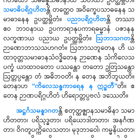
ဂတိယော သမန္နေသမာနာယ သတိယာ
ဥပတ္ထမ္ဘိတံ။
သမာဓိပရိဂ္ဂဟိတ
န္တိ တတ္ထေဝ အဝိက္ခေပသာဓနေန သ
မာဓာနေန ဥပတ္ထမ္ဘိတံ။
ပညာပရိဂ္ဂဟိတ
န္တိ တဿာ
ဧဝ ဘာဝနာယ ဥပကာရာနုပကာရဓမ္မာနံ ပဇာနန
လက္ခဏာယ ပညာယ ဥပတ္ထမ္ဘိတံ။
ဩဘာသဂတ
န္တိ
ဉာဏောဘာသသဟဂတံ။ ဩဘာသဘူတေန ဟိ ယ
ထာဝုတ္တသမာဓာနသံဝဒ္ဓိတေန ဉာဏေန သံကိလေသ
ပက္ခံ ယာထာဝတော ပဿန္တော တတော ဥတြသန္တော
ဩတ္တပ္ပန္တော တံ အဓိဘဝတိ၊ န တေန အဘိဘူယတိ။
တေနာဟ
‘‘ကိလေသန္ဓကာရေန န ဣဉ္ဇတီ’’
တိ။ ဧ
တေန ဉာဏပရိဂ္ဂဟိတံ ဟိရောတ္တပ္ပဗလံ ဒဿေတိ။
အဋ္ဌင်္ဂသမန္နာဂတ
န္တိ စတုတ္ထဇ္ဈာနသမာဓိနာ သမာ
ဟိတတာ၊ ပရိသုဒ္ဓတာ၊ ပရိယောဒါတတာ၊ အနင်္ဂဏ
တာ၊ ဝိဂတူပက္ကိလေသတာ၊ မုဒုဘာဝေါ၊ ကမ္မနိယတာ၊