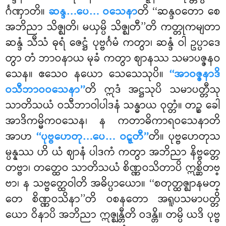
င်္ဂဏှာတိ။
ဆန္ဒ…ပေ… ဝသေနာ
တိ ‘‘ဆန္ဒဝတော စေ
အဘိညာ သိဇ္ဈတိ၊ မယှမ္ပိ သိဇ္ဈတီ’’တိ ကတ္တုကမျတာ
ဆန္ဒံ သီသံ ဓုရံ ဇေဋ္ဌံ ပုဗ္ဗင်္ဂမံ ကတွာ၊ ဆန္ဒံ ဝါ ဥပ္ပာဒေ
တွာ တံ ဘာဝနာယ မုခံ ကတွာ ဈာနဿ သမာပဇ္ဇနဝ
သေန။ ဧသေဝ
နယော သေသေသုပိ။
‘‘အာဝဇ္ဇနာဒိ
ဝသီဘာဝဝသေနာ’’
တိ ဣဒံ အဋ္ဌသုပိ သမာပတ္တီသု
သာတိသယံ ဝသီဘာဝါပါဒနံ သန္ဓာယ ဝုတ္တံ။ တဉ္စ ခေါ
အာဒိကမ္မိကဝသေန၊ န
ကတာဓိကာရဝသေနာတိ
အာဟ
‘‘ပုဗ္ဗဟေတု…ပေ… ဝဋ္ဋတီ’’
တိ။ ပုဗ္ဗဟေတုသ
မ္ပန္နဿ ဟိ ယံ ဈာနံ ပါဒကံ ကတွာ အဘိညာ နိဗ္ဗတ္တေ
တဗ္ဗာ၊ တတ္ထေဝ သာတိသယံ စိဏ္ဏဝသိတာပိ ဣစ္ဆိတဗ္
ဗာ၊ န သဗ္ဗတ္ထေဝါတိ အဓိပ္ပာယော။ ‘‘စတုတ္ထဇ္ဈာနမတ္
တေ စိဏ္ဏဝသိနာ’’တိ ဝစနတော အရူပသမာပတ္တိ
ယော ဝိနာပိ အဘိညာ ဣဇ္ဈန္တီတိ ဝဒန္တိ။ တမ္ပိ ယဒိ ပုဗ္ဗ