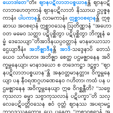
ယောဒါတေ’’
တိ။
ဈာနပဋိလာဘပစ္စယာန
န္တိ ဈာနပဋိ
လာဘဟေတုကာနံ ဈာနပဋိလာဘံ နိဿာယ ဥပ္ပဇ္ဇန
ကာနံ။
ပါပကာန
န္တိ လာမကာနံ။
ဣစ္ဆာဝစရာန
န္တိ ဣစ္
ဆာယ အဝစရာနံ ဣစ္ဆာဝသေန ဩတိဏ္ဏာနံ ‘‘အဟော
ဝတ မမေဝ သတ္ထာ ပဋိပုစ္ဆိတွာ ပဋိပုစ္ဆိတွာ ဘိက္ခူနံ ဓ
မ္မံ ဒေသေယျာ’’တိအာဒိနယပ္ပဝတ္တာနံ မာနမာယာသာ
ဌေယျာဒီနံ။
အဘိဇ္ဈာဒီန
န္တိ
အာဒိ
-သဒ္ဒေနာပိ တေသံ
ယေဝ သင်္ဂဟော။ အဘိဇ္ဈာ စေတ္ထ ပဌမဇ္ဈာနေန အဝိ
က္ခမ္ဘနေယျာ၊ မာနာဒယော စ တဒေကဋ္ဌာ ဒဋ္ဌဗ္ဗာ
‘‘ဈာ
နပဋိလာဘပစ္စယာန’’န္တိ အနုဝတ္တမာနတ္တာ။ ဝိက္ခမ္ဘနေ
ယျာ ပန နီဝရဏဂ္ဂဟဏေနေဝ ဂဟိတာ၊ ကထံ ပန ပ
ဌမဇ္ဈာနေန အဝိက္ခမ္ဘနေယျာ ဣဓ ဝိဂစ္ဆန္တီတိ? ‘‘သဗ္ဗေ
ကုသလာ ဓမ္မာ သဗ္ဗာကုသလာနံ ပဋိပက္ခာ’’တိ သလ္
လေခပဋိပတ္တိဝသေန ဧဝံ ဝုတ္တံ ဈာနဿ အပရာမဋ္ဌ
ဘာဝဒဿနတော။ ယေ ပနေတ္ထ ‘‘ဣစ္ဆာဝစရာနံ အ