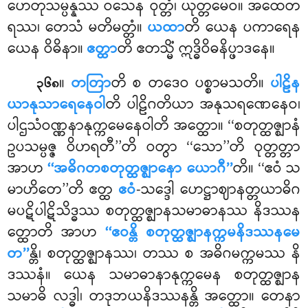
ဟေတုသမ္ပန္နဿ ဝသေန ဝုတ္တံ၊ ယုတ္တမေဝ။ အထေတ
ရဿ၊ တေသံ မတိမတ္တံ။
ယထာ
တိ ယေန ပကာရေန
ယေန ဝိဓိနာ။
ဧတ္ထာ
တိ ဧတသ္မိံ ဣဒ္ဓိဝိဓနိပ္ဖာဒနေ။
။
တတြာ
တိ စ တဒေဝ ပစ္စာမသတိ။
ပါဠိန
၃၆၈
ယာနုသာရေနေဝါ
တိ ပါဠိဂတိယာ အနုသရဏေနေဝ၊
ပါဌသံဝဏ္ဏနာနုက္ကမေနေဝါတိ အတ္ထော။ ‘‘စတုတ္ထဇ္ဈာနံ
ဥပသမ္ပဇ္ဇ ဝိဟရတီ’’တိ ဝတွာ ‘‘သော’’တိ ဝုတ္တတ္တာ
အာဟ
‘‘အဓိဂတစတုတ္ထဇ္ဈာနော ယောဂီ’’
တိ။ ‘‘ဧဝံ သ
မာဟိတေ’’တိ ဧတ္ထ
ဧဝံ
-သဒ္ဒေါ ဟေဋ္ဌာဈာနတ္တယာဓိဂ
မပဋိပါဋိသိဒ္ဓဿ စတုတ္ထဇ္ဈာနသမာဓာနဿ နိဒဿန
တ္ထောတိ အာဟ
‘‘ဧဝန္တိ စတုတ္ထဇ္ဈာနက္ကမနိဒဿနမေ
တ’’
န္တိ၊ စတုတ္ထဇ္ဈာနဿ၊ တဿ စ အဓိဂမက္ကမဿ နိ
ဒဿနံ။ ယေန သမာဓာနာနုက္ကမေန စတုတ္ထဇ္ဈာန
သမာဓိ လဒ္ဓါ၊ တဒုဘယနိဒဿနန္တိ အတ္ထော။ တေနာ