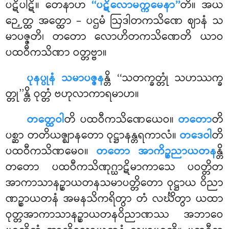
ပဋိပါဋိ။ တေနာဟ
‘‘ပဋိလောမက္ကမေနာ’’
တိ။ အယ
ဉှေတ္ထ အတ္ထော – ပဌမံ ဩဒါတကသိဏေ ဈာနံ သ
မာပဇ္ဇတိ၊ တတော လောဟိတကသိဏေတိ ယာဝ
ပထဝီကသိဏာ ဝတ္တဗ္ဗာ။
ပုနပ္ပုနံ သမာပဇ္ဇန
န္တိ ‘‘သတက္ခတ္တုံ သဟဿက္ခ
တ္တု’’န္တိ ဝုတ္တံ ဗဟုလာကာရမာဟ။
တတ္ထေဝါ
တိ
ပထဝီကသိဏေယေဝ။
တတော
တိ
ပစ္ဆာ တတိယဇ္ဈာနတော ဝုဋ္ဌာနန္တရကာလံ။
တဒေဝါ
တိ
ပထဝီကသိဏမေဝ။
တတော အာကိဉ္စညာယတန
န္တိ
တတော ပထဝီကသိဏုဂ္ဃာဋိမာကာသေ ပဝတ္တိတ
အာကာသာနဉ္စာယတနသမာပတ္တိတော ဝုဋ္ဌာယ ဝိညာ
ဏဉ္စာယတနံ အမနသိကရိတွာ တံ လင်္ဃိတွာ ယထာ
ဝုတ္တအာကာသာနဉ္စာယတနဝိညာဏဿ အဘာဝေ