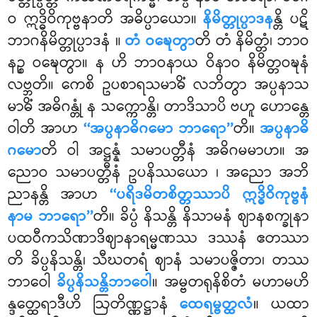
ဝ ဣဒ္ဓိဝိကုဗ္ဗနာတိ အဓိပ္ပာယော။
နိမိတ္တုပ္ပာဒန
န္တိ ပဋိ
ဘာဂနိမိတ္တုပ္ပာဒနံ
။
တံ ဝဍ္ဎေတွာ
တိ တံ နိမိတ္တံ၊ ဘာဝ
နဉ္စ ဝဍ္ဎေတွာ။ န ဟိ ဘာဝနာယ ဝိနာဝ နိမိတ္တဝဍ္ဎနံ
လဗ္ဘတိ။ ကေစိ ဥပစာရသမာဓိံ လဘိတွာ အပ္ပနာသ
မာဓိံ အဓိဂန္တုံ န သက္ကောန္တိ၊ တာဒိသာပိ ဗဟူ ဟောန္တေ
ဝါတိ အာဟ
‘‘အပ္ပနာဓိဂမော ဘာရော’’
တိ။
အပ္ပနာဓိ
ဂမော
တိ ဝါ အဋ္ဌန္နံ သမာပတ္တီနံ အဓိဂမမာဟ။ အ
ညောဝ သမာပတ္တီနံ ဥပနိဿယော
၊ အညော အဘိ
ညာနန္တိ အာဟ
‘‘ပရိဒမိတစိတ္တဿာပိ ဣဒ္ဓိဝိကုဗ္ဗနံ
နာမ ဘာရော’’
တိ။ ခိပ္ပံ နိသန္တိ နိသာမနံ ဈာနစက္ခုနာ
ပထဝီကသိဏာဒိဈာနာရမ္မဏဿ ဒဿနံ ဧတဿာ
တိ ခိပ္ပနိသန္တိ၊ သီဃတရံ ဈာနံ သမာပဇ္ဇိတာ၊ တဿ
ဘာဝေါ
ခိပ္ပနိသန္တိဘာဝေါ
။ အမ္ဗတရုနိစိတံ မဟာမဟိ
န္ဒတ္ထေရာဒီဟိ ဩတိဏ္ဏဋ္ဌာနံ
ထေရမ္ဗတ္ထလံ
။ ယထာ