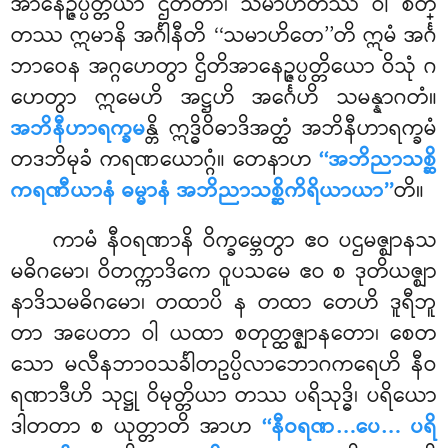
အာနေဉ္ဇပ္ပတ္တိယာ ဌိတတာ၊ သမာဟိတဿ ဝါ စိတ္
တဿ ဣမာနိ အင်္ဂါနီတိ ‘‘သမာဟိတေ’’တိ ဣမံ အင်္ဂ
ဘာဝေန အဂ္ဂဟေတွာ ဌိတိအာနေဉ္ဇပ္ပတ္တိယော ဝိသုံ ဂ
ဟေတွာ ဣမေဟိ အဋ္ဌဟိ အင်္ဂေဟိ သမန္နာဂတံ။
အဘိနီဟာရက္ခမ
န္တိ ဣဒ္ဓိဝိဓာဒိအတ္ထံ အဘိနီဟာရက္ခမံ
တဒဘိမုခံ ကရဏယောဂ္ဂံ။ တေနာဟ
‘‘အဘိညာသစ္ဆိ
ကရဏီယာနံ ဓမ္မာနံ အဘိညာသစ္ဆိကိရိယာယာ’’
တိ။
ကာမံ နီဝရဏာနိ ဝိက္ခမ္ဘေတွာ ဧဝ ပဌမဇ္ဈာနသ
မဓိဂမော၊ ဝိတက္ကာဒိကေ ဝူပသမေ ဧဝ စ ဒုတိယဇ္ဈာ
နာဒိသမဓိဂမော၊ တထာပိ န တထာ တေဟိ ဒူရီဘူ
တာ အပေတာ ဝါ ယထာ စတုတ္ထဇ္ဈာနတော၊ စေတ
သော မလီနဘာဝသင်္ခါတဥပ္ပိလာဘောဂကရေဟိ နီဝ
ရဏာဒီဟိ သုဋ္ဌု ဝိမုတ္တိယာ တဿ ပရိသုဒ္ဓိ၊ ပရိယော
ဒါတတာ စ ယုတ္တာတိ အာဟ
‘‘နီဝရဏ…ပေ… ပရိ