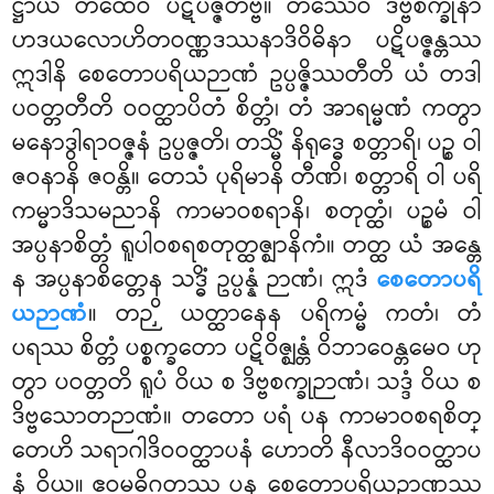
ဋ္ဌာယ တထေဝ ပဋိပဇ္ဇိတဗ္ဗံ။ တဿေဝံ ဒိဗ္ဗစက္ခုနာ
ဟဒယလောဟိတဝဏ္ဏဒဿနာဒိဝိဓိနာ ပဋိပဇ္ဇန္တဿ
ဣဒါနိ စေတောပရိယဉာဏံ ဥပ္ပဇ္ဇိဿတီတိ ယံ တဒါ
ပဝတ္တတီတိ ဝဝတ္ထာပိတံ စိတ္တံ၊ တံ အာရမ္မဏံ ကတွာ
မနောဒွါရာဝဇ္ဇနံ ဥပ္ပဇ္ဇတိ၊ တသ္မိံ နိရုဒ္ဓေ စတ္တာရိ၊ ပဉ္စ ဝါ
ဇဝနာနိ ဇဝန္တိ။ တေသံ ပုရိမာနိ တီဏိ၊ စတ္တာရိ ဝါ ပရိ
ကမ္မာဒိသမညာနိ ကာမာဝစရာနိ၊ စတုတ္ထံ၊ ပဉ္စမံ ဝါ
အပ္ပနာစိတ္တံ ရူပါဝစရစတုတ္ထဇ္ဈာနိကံ။ တတ္ထ ယံ အန္တေ
န အပ္ပနာစိတ္တေန သဒ္ဓိံ ဥပ္ပန္နံ ဉာဏံ၊ ဣဒံ
စေတောပရိ
ယဉာဏံ
။ တဉှိ ယတ္ထာနေန ပရိကမ္မံ ကတံ၊ တံ
ပရဿ စိတ္တံ ပစ္စက္ခတော ပဋိဝိဇ္ဈန္တံ ဝိဘာဝေန္တမေဝ ဟု
တွာ
ပဝတ္တတိ ရူပံ ဝိယ စ ဒိဗ္ဗစက္ခုဉာဏံ၊ သဒ္ဒံ ဝိယ စ
ဒိဗ္ဗသောတဉာဏံ။ တတော ပရံ ပန ကာမာဝစရစိတ္
တေဟိ သရာဂါဒိဝဝတ္ထာပနံ ဟောတိ နီလာဒိဝဝတ္ထာပ
နံ ဝိယ။ ဧဝမဓိဂတဿ ပန စေတောပရိယဉာဏဿ