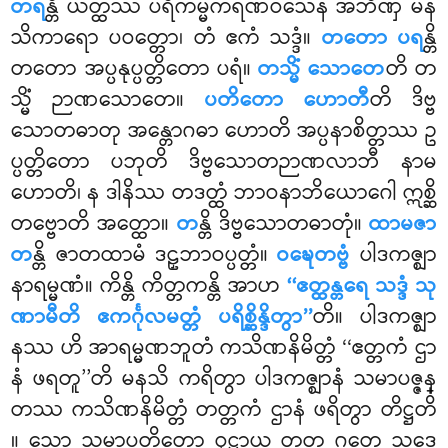
တရ
န္တိ ယတ္ထဿ ပရိကမ္မကရဏဝသေန အဘိဏှံ မန
သိကာရော ပဝတ္တော၊ တံ ဧကံ သဒ္ဒံ။
တတော ပရ
န္တိ
တတော အပ္ပနုပ္ပတ္တိတော ပရံ။
တသ္မိံ သောတေ
တိ တ
သ္မိံ ဉာဏသောတေ။
ပတိတော ဟောတီ
တိ ဒိဗ္ဗ
သောတဓာတု အန္တောဂဓာ ဟောတိ အပ္ပနာစိတ္တဿ ဥ
ပ္ပတ္တိတော ပဘုတိ ဒိဗ္ဗသောတဉာဏလာဘီ နာမ
ဟောတိ၊ န ဒါနိဿ တဒတ္ထံ ဘာဝနာဘိယောဂေါ ဣစ္ဆိ
တဗ္ဗောတိ အတ္ထော။
တ
န္တိ ဒိဗ္ဗသောတဓာတုံ။
ထာမဇာ
တ
န္တိ ဇာတထာမံ ဒဠှဘာဝပ္ပတ္တံ။
ဝဍ္ဎေတဗ္ဗံ
ပါဒကဇ္ဈာ
နာရမ္မဏံ။ ကိန္တိ ကိတ္တကန္တိ အာဟ
‘‘ဧတ္ထန္တရေ သဒ္ဒံ သု
ဏာမီတိ ဧကင်္ဂုလမတ္တံ ပရိစ္ဆိန္ဒိတွာ’’
တိ။ ပါဒကဇ္ဈာ
နဿ ဟိ အာရမ္မဏဘူတံ ကသိဏနိမိတ္တံ ‘‘ဧတ္တကံ ဌာ
နံ ဖရတူ’’တိ မနသိ ကရိတွာ ပါဒကဇ္ဈာနံ သမာပဇ္ဇန္
တဿ ကသိဏနိမိတ္တံ တတ္တကံ ဌာနံ ဖရိတွာ တိဋ္ဌတိ
။ သော သမာပတ္တိတော ဝုဋ္ဌာယ တတ္ထ ဂတေ သဒ္ဒေ