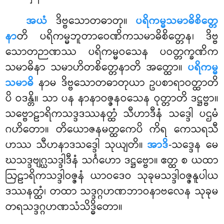
အယံ
ဒိဗ္ဗသောတဓာတု။
ပရိကမ္မသမာဓိစိတ္တေ
နာ
တိ ပရိကမ္မဘူတာဝေဏိကသမာဓိစိတ္တေန၊ ဒိဗ္ဗ
သောတဉာဏဿ ပရိကမ္မဝသေန ပဝတ္တက္ခဏိက
သမာဓိနာ သမာဟိတစိတ္တေနာတိ အတ္ထော။
ပရိကမ္မ
သမာဓိ
နာမ ဒိဗ္ဗသောတဓာတုယာ ဥပစာရာဝတ္ထာတိ
ပိ ဝဒန္တိ။ သာ ပန နာနာဝဇ္ဇနဝသေန ဝုတ္တာတိ ဒဋ္ဌဗ္ဗာ။
သဗ္ဗောဠာရိကသဒ္ဒဒဿနတ္ထံ သီဟာဒီနံ သဒ္ဒေါ ပဌမံ
ဂဟိတော။ တိယောဇနမတ္ထကေပိ ကိရ ကေသရသီ
ဟဿ သီဟနာဒသဒ္ဒေါ သုယျတိ။
အာဒိ
-သဒ္ဒေန မေ
ဃသဒ္ဒဗျဂ္ဃသဒ္ဒါဒီနံ သင်္ဂဟော ဒဋ္ဌဗ္ဗော။ ဧတ္ထ စ ယထာ
ဩဠာရိကသဒ္ဒါဝဇ္ဇနံ ယာဝဒေဝ သုခုမသဒ္ဒါဝဇ္ဇနူပါယ
ဒဿနတ္ထံ၊ တထာ သဒ္ဒဂ္ဂဟဏဘာဝနာဗလေန သုခုမ
တရသဒ္ဒဂ္ဂဟဏသံသိဒ္ဓိတော။