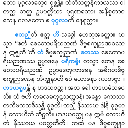
တော ပုဂ္ဂလာတွေဝ ဝုစ္စန္တိ။ တံတံသတ္တနိကာယဿ ဝါ
တတ္ထ တတ္ထ ဥပပတ္တိယာ ပူရဏတော၊ အနိစ္စတာဝ
သေန ဂလနတော စ
ပုဂ္ဂလာ
တိ နေရုတ္တာ။
ဧတဉှီ
တိ ဧတ္ထ
ဟိ
-သဒ္ဒေါ ဟေတုအတ္ထော။ ယ
သ္မာ ‘‘ဧတံ စေတောပရိယဉာဏံ ဒိဗ္ဗစက္ခုဉာဏဝသေ
န ဣဇ္ဈတီ’’တိ
တံ
ဒိဗ္ဗစက္ခုဉာဏံ၊
ဧတဿ
စေတောပ
ရိယဉာဏဿ ဥပ္ပာဒနေ
ပရိကမ္မံ၊
တသ္မာ တေန စေ
တောပရိယဉာဏံ ဥပ္ပာဒေတုကာမေန အဓိဂတဒိဗ္ဗ
စက္ခုဉာဏေန ဘိက္ခုနာတိ ဧဝံ ယောဇနာ ကာတဗ္ဗာ
။
ဟဒယရူပ
န္တိ န ဟဒယဝတ္ထု၊ အထ ခေါ ဟဒယမံသပေ
သိ။ ယံ ဗဟိ ကမလမကုဠသဏ္ဌာနံ၊ အန္တော ကောသာ
တကီဖလသဒိသန္တိ ဝုစ္စတိ၊ တဉှိ နိဿာယ ဒါနိ ဝုစ္စမာ
နံ လောဟိတံ တိဋ္ဌတိ။ ဟဒယဝတ္ထု ပန ဣမံ လောဟိ
တံ နိဿာယ ပဝတ္တတီတိ။ ကထံ ပန ဒိဗ္ဗစက္ခုနာ