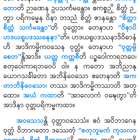
တော
တိ ဉာဏေန ဥပသင်္ကမန္တော။ ဧကစ္စဉှိ စိတ္တံ ဉ
တွာ ပရိကမ္မေန ဝိနာ တဒညံ စိတ္တံ ဇာနန္တော
‘‘စိတ္တာ
စိတ္တံ သင်္ကမန္တော’’
တိ ဝုတ္တော။ တေနာဟ
‘‘ဝိနာပိ
ဟဒယရူပဒဿနေနာ’’
တိ။ ဟဒယရူပဒဿနာဒိဝိဓာနံ
ဟိ အာဒိကမ္မိကဝသေန ဝုတ္တံ။ တေနာဟ
‘‘ဝုတ္တမ္ပိ
စေတ’’
န္တိအာဒိ။
ယတ္ထ ကတ္ထစီ
တိ ပဉ္စဝေါကာရဘဝေ၊
စတုဝေါကာရဘဝေပိ ဝါ။ န ကတော အဘိညာနု
ယောဂသင်္ခါတော အဘိနိဝေသော ဧတေနာတိ
အက
တာဘိနိဝေသော၊
တဿ၊ အာဒိကမ္မိကဿာတိ အတ္
ထော။
အယံ ကထာ
တိ ‘‘အာလောကံ ဝဍ္ဎေတွာ’’တိ
အာဒိနာ ဝုတ္တပရိကမ္မကထာ။
အဝသေသ
န္တိ ဝုတ္တာဝသေသံ။ ဧဝံ အဝိဘာဂေန
ဝုတ္တံ ဝိဘာဂတော ဒဿေတုံ
‘‘စတုဘူမကံ ကုသလာ