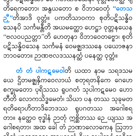
တိရေကတော၊ အနွယတော စ ဝိဘာဝေတုံ
‘‘တေသ
ဉှီ’’
တိအာဒိ ဝုတ္တံ။ ပကတိသာဝကာ စုတိပဋိသန္ဓိဝ
သေနပိ သင်္ကမန္တီတိ အယမတ္ထော ဟေဋ္ဌာ ဝုတ္တနယေန
‘‘ဗလဝပညတ္တာ’’တိ ဟေတုနာ ဝိဘာဝေတဗ္ဗော၊ စုတိ
ပဋိသန္ဓိဝသေန သင်္ကမနံ ဝေမဇ္ဈဒဿနေ ပယောဇနာ
ဘာဝတော။ ဉာဏဗလဒဿနတ္ထံ ပနေတ္ထ ဝုတ္တံ။
တံ တံ ပါကဋမေဝါ
တိ ယထာ နာမ သရဒသမ
ယေ ဌိတမဇ္ဈနှိကဝေလာယံ စတုရတနိကေ ဂေဟေ
စက္ခုမတော ပုရိသဿ ရူပဂတံ သုပါကဋမေဝ ဟော
တီတိ လောကသိဒ္ဓမေတံ၊ သိယာ ပန တဿ သုခုမတ
ရတိရောဟိတာဒိဘေဒဿ ရူပဂတဿ အဂေါစရ
တာ။ နတ္ထေဝ ဗုဒ္ဓါနံ ဉာတုံ ဣစ္ဆိတဿ ဉေယျဿ အ
ဂေါစရတာ၊ အထ ခေါ တံ ဉာဏာလောကေန ဩဘာ