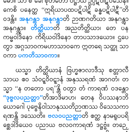
မော။ သာ စ ခေါ စုတိတော ပဋ္ဌာယ ဥပ္ပဋိပါဋိဝသေန။
ကေစိ ပနေတ္ထ ‘‘ဣရိယာပထပဋိပါဋိ ခန္ဓပဋိပါဋီ’’တိ
ဝဒန္တိ။
အနုဂန္တွာ အနုဂန္တွာ
တိ ဉာဏဂတိယာ အနုဂန္တွာ
အနုဂန္တွာ။
တိတ္ထိယာ
တိ အညတိတ္ထိယာ၊ တေ ပန
ကမ္မဝါဒိနော ကိရိယဝါဒိနော တာပသာဒယော။ ဌပေ
တွာ အဂ္ဂသာဝကမဟာသာဝကေ ဣတရေ သတ္ထု သာ
ဝကာ
ပကတိသာဝကာ
။
ယသ္မာ တိတ္ထိယာနံ ဗြဟ္မဇာလာဒီသု စတ္တာလီ
သာယ ဧဝ သံဝဋ္ဋဝိဝဋ္ဋာနံ အနုဿရဏံ အာဂတံ၊ တ
သ္မာ
‘‘န တတော ပရ’’န္တိ ဝတွာ တံ ကာရဏံ ဝဒန္တော
‘‘ဒုဗ္ဗလပညတ္တာ’’
တိအာဒိမာဟ၊ တေန ဝိပဿနာဘိ
ယောဂေါ ပုဗ္ဗေနိဝါသာနုဿတိဉာဏဿ ဝိသေသကာ
ရဏန္တိ ဒဿေတိ။
ဗလဝပညတ္တာ
တိ ဧတ္ထ နာမရူပပရိ
စ္ဆေဒါဒိယေဝ ပညာယ ဗလဝကာရဏံ ဒဋ္ဌဗ္ဗံ။ တဉှေ