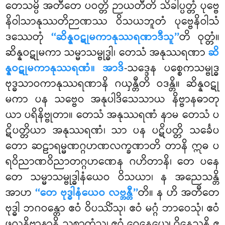
တေသမ္ပိ အတီတေ ပဝတ္တိ ဉာယတီတိ သိခါပ္ပတ္တံ ပုဗ္ဗေ
နိဝါသာနုဿတိဉာဏဿ ဝိသယဘူတံ ပုဗ္ဗေနိဝါသံ
ဒဿေတုံ
‘‘ဆိန္နဝဋုမကာနုဿရဏာဒီသူ’’
တိ ဝုတ္တံ။
ဆိန္နဝဋုမကာ သမ္မာသမ္ဗုဒ္ဓါ၊ တေသံ အနုဿရဏာ
ဆိ
န္နဝဋုမကာနုဿရဏံ။ အာဒိ
-သဒ္ဒေန ပစ္စေကသမ္ဗုဒ္ဓ
ဗုဒ္ဓသာဝကာနုဿရဏာနိ ဂယှန္တီတိ ဝဒန္တိ။ ဆိန္နဝဋု
မကာ ပန သဗ္ဗေဝ အနုပါဒိသေသာယ နိဗ္ဗာနဓာတု
ယာ
ပရိနိဗ္ဗုတာ။ တေသံ အနုဿရဏံ နာမ တေသံ ပ
ဋိပတ္တိယာ အနုဿရဏံ၊ သာ ပန ပဋိပတ္တိ သင်္ခေပ
တော ဆဠာရမ္မဏဂ္ဂဟဏလက္ခဏာတိ တာနိ ဣဓ ပ
ရဝိညာဏဝိညာတဂ္ဂဟဏေန ဂဟိတာနိ၊ တေ ပနေ
တေ သမ္မာသမ္ဗုဒ္ဓါနံယေဝ ဝိသယာ၊ န အညေသန္တိ
အာဟ
‘‘တေ ဗုဒ္ဓါနံယေဝ လဗ္ဘန္တီ’’
တိ။ န ဟိ အတီတေ
ဗုဒ္ဓါ ဘဂဝန္တော ဧဝံ ဝိပဿိံသု၊ ဧဝံ မဂ္ဂံ ဘာဝေသုံ၊ ဧဝံ
ဖလနိဗ္ဗာနာနိ သစ္ဆာကံသု၊ ဧဝံ ဝေနေယျေ ဝိနေသုန္တိ ဧ