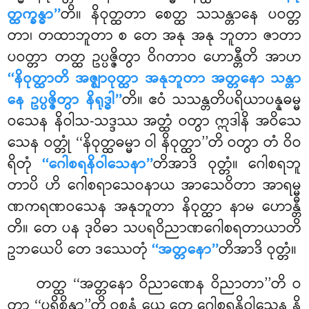
တ္ထက္ခန္ဓာ’’
တိ။ နိဝုတ္ထတာ စေတ္ထ သသန္တာနေ ပဝတ္တ
တာ၊ တထာဘူတာ စ တေ အနု အနု ဘူတာ ဇာတာ
ပဝတ္တာ တတ္ထ ဥပ္ပဇ္ဇိတွာ ဝိဂတာဝ ဟောန္တီတိ အာဟ
‘‘နိဝုတ္ထာတိ အဇ္ဈာဝုတ္ထာ အနုဘူတာ အတ္တနော သန္တာ
နေ ဥပ္ပဇ္ဇိတွာ နိရုဒ္ဓါ’’
တိ။ ဧဝံ သသန္တတိပရိယာပန္နဓမ္မ
ဝသေန နိဝါသ-သဒ္ဒဿ အတ္ထံ ဝတွာ ဣဒါနိ အဝိသေ
သေန ဝတ္တုံ ‘‘နိဝုတ္ထဓမ္မာ ဝါ နိဝုတ္ထာ’’တိ ဝတွာ တံ ဝိဝ
ရိတုံ
‘‘ဂေါစရနိဝါသေနာ’’
တိအာဒိ ဝုတ္တံ။ ဂေါစရဘူ
တာပိ ဟိ ဂေါစရာသေဝနာယ အာသေဝိတာ အာရမ္မ
ဏကရဏဝသေန အနုဘူတာ နိဝုတ္ထာ နာမ ဟောန္တီ
တိ။ တေ ပန ဒုဝိဓာ သပရဝိညာဏဂေါစရတာယာတိ
ဥဘယေပိ တေ ဒဿေတုံ
‘‘အတ္တနော’’
တိအာဒိ ဝုတ္တံ။
တတ္ထ ‘‘အတ္တနော ဝိညာဏေန ဝိညာတာ’’တိ ဝ
တွာ ‘‘ပရိစ္ဆိန္နာ’’တိ ဝစနံ ယေ တေ ဂေါစရနိဝါသေန နိ