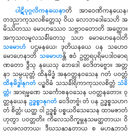
ပါဋိပုဂ္ဂလိကနယေနာ
တိ အာဝေဏိကနယေန၊
တဒညာကုသလစိတ္တေသု ဝိယ လောဘဒေါသေဟိ အ
မိဿိတဿ မောဟဿေဝ သဗ္ဘာဝတောတိ အတ္ထော။
အကုသလမူလသင်္ခါတေသု သဟ မောဟေနေဝါတိ
သမောဟံ
ပဌမနယေ၊ ဒုတိယနယေ ပန သဟေဝ
မောဟေနာတိ
သမောဟ
န္တိ ဧဝံ ဥတ္တရပုရိမပဒါဝဓာရ
ဏတော ဒွီသု နယေသု ဘေဒေါ ဝေဒိတဗ္ဗော။ အတ္တ
နာ သမ္ပယုတ္တံ ထိနမိဒ္ဓံ အနုဝတ္တနဝသေန ဂတံ ပဝတ္တံ
ထိနမိဒ္ဓါနုဂတံ
ပဉ္စဝိဓံ သသင်္ခါရိကာကုသလစိတ္တံ
သံခိ
တ္တံ၊
အာရမ္မဏေ သင်္ကောစနဝသေန ပဝတ္တနတော။ ဝု
တ္တနယေန
ဥဒ္ဓစ္စာနုဂတံ
ဝေဒိတဗ္ဗံ၊ တံ ပန ဥဒ္ဓစ္စသဟဂ
တံ စိတ္တံ၊ ယတ္ထ ဝါ ဥဒ္ဓစ္စံ ပစ္စယဝိသေသေန ထာမဇာတံ
ဟုတွာ ပဝတ္တတိ။ ကိလေသဝိက္ခမ္ဘနသမတ္ထတာယ၊ ဝိ
ပုလဖလတာယ၊ ဒီဃသန္တာနတာယ စ မဟန္တဘာဝံ