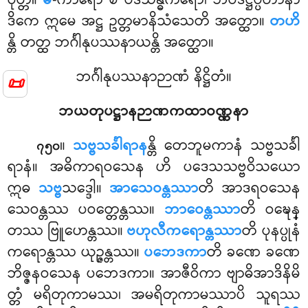
ဝုတ္တံ။
မ
-ကာရော စ ပဒသန္ဓိကရော၊ ဘဝဒိဋ္ဌိပ္ပဟာနာ
ဒိကေ ဣမေ အဋ္ဌ ဥတ္တမာနိသံသေတိ အတ္ထော။
တဟိ
န္တိ တတ္ထ ဘင်္ဂါနုပဿနာယန္တိ အတ္ထော။
ဘင်္ဂါနုပဿနာဉာဏံ နိဋ္ဌိတံ။
📜
ဘယတုပဋ္ဌာနဉာဏကထာဝဏ္ဏနာ
။
သဗ္ဗသင်္ခါရာန
န္တိ
တေဘူမကာနံ သဗ္ဗသင်္ခါ
၇၅၀
ရာနံ။ အဓိကာရဝသေန ဟိ ပဒေသသဗ္ဗဝိသယော
ဣဓ
သဗ္ဗ
သဒ္ဒေါ။
အာသေဝန္တဿာ
တိ အာဒရဝသေန
သေဝန္တဿ ပဝတ္တေန္တဿ။
ဘာဝေန္တဿာ
တိ ဝဍ္ဎေန္
တဿ ဗြူဟေန္တဿ။
ဗဟုလီကရောန္တဿာ
တိ ပုနပ္ပုနံ
ကရောန္တဿ ယုဉ္ဇန္တဿ။
ပဘေဒကာ
တိ ခဏေ ခဏေ
ဘိဇ္ဇနဝသေန ပဘေဒကာ။ အာဇီဝိကာ ဗျာဓိအာဒိနိမိ
တ္တံ မရိတုကာမဿ၊ အမရိတုကာမဿာပိ သူရဿ