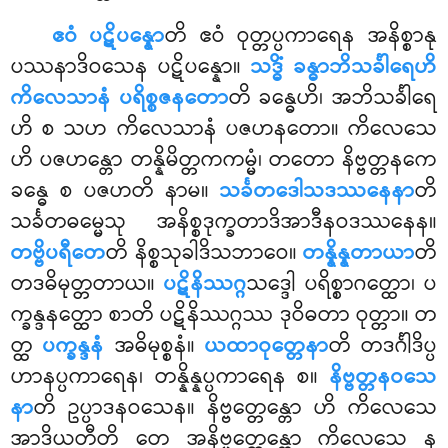
ဧဝံ ပဋိပန္နော
တိ ဧဝံ ဝုတ္တပ္ပကာရေန အနိစ္စာနု
ပဿနာဒိဝသေန ပဋိပန္နော။
သဒ္ဓိံ ခန္ဓာဘိသင်္ခါရေဟိ
ကိလေသာနံ ပရိစ္စဇနတော
တိ ခန္ဓေဟိ၊ အဘိသင်္ခါရေ
ဟိ စ သဟ ကိလေသာနံ ပဇဟနတော။ ကိလေသေ
ဟိ ပဇဟန္တော တန္နိမိတ္တကကမ္မံ၊ တတော နိဗ္ဗတ္တနကေ
ခန္ဓေ စ ပဇဟတိ နာမ။
သင်္ခတဒေါသဒဿနေနာ
တိ
သင်္ခတဓမ္မေသု အနိစ္စဒုက္ခတာဒိအာဒီနဝဒဿနေန။
တဗ္ဗိပရီတေ
တိ နိစ္စသုခါဒိသဘာဝေ။
တန္နိန္နတာယာ
တိ
တဒဓိမုတ္တတာယ။
ပဋိနိဿဂ္ဂ
သဒ္ဒေါ ပရိစ္စာဂတ္ထော၊ ပ
က္ခန္ဒနတ္ထော စာတိ ပဋိနိဿဂ္ဂဿ ဒုဝိဓတာ ဝုတ္တာ။ တ
တ္ထ
ပက္ခန္ဒနံ
အဓိမုစ္စနံ။
ယထာဝုတ္တေနာ
တိ တဒင်္ဂါဒိပ္ပ
ဟာနပ္ပကာရေန၊ တန္နိန္နပ္ပကာရေန စ။
နိဗ္ဗတ္တနဝသေ
နာ
တိ ဥပ္ပာဒနဝသေန။ နိဗ္ဗတ္တေန္တော ဟိ ကိလေသေ
အာဒိယတီတိ တေ အနိဗ္ဗတ္တေန္တော ကိလေသေ န