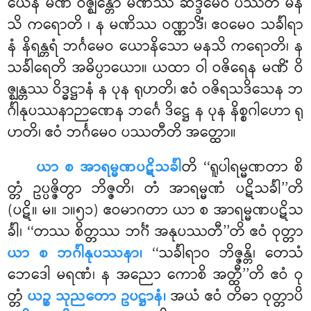
ယေန မဏိံ ဝိဇ္ဈန္တော မဏိဿ ဆိဒ္ဒမေဝ ပဿတိ မန
သိ ကရောတိ
၊ န မဏိဿ ဝဏ္ဏာဒိံ၊ ဧဝမေဝ သင်္ခါရာ
နံ နိရန္တရံ ဘင်္ဂမေဝ ယောနိသော မနသိ ကရောတိ၊ န
သင်္ခါရေတိ အဓိပ္ပာယော။ ယထာ ဝါ ဝဇိရေန မဏိံ ဝိ
ဇ္ဈန္တဿ ဝိဒ္ဓဋ္ဌာနံ န ပုန ရုဟတိ၊ ဧဝံ ဝဇိရသဒိသေန ဘ
င်္ဂါနုပဿနာဉာဏေန ဘင်္ဂေ ဒိဋ္ဌေ န ပုန နိစ္စဂါဟော ရု
ဟတိ၊ ဧဝံ ဘင်္ဂမေဝ ပဿတီတိ အတ္ထော။
ယာ စ အာရမ္မဏပဋိသင်္ခါ
တိ ‘‘ရူပါရမ္မဏတာ စိ
တ္တံ ဥပ္ပဇ္ဇိတွာ ဘိဇ္ဇတိ၊ တံ အာရမ္မဏံ ပဋိသင်္ခါ’’တိ
(ပဋိ။ မ။ ၁။၅၁) ဧဝမာဂတာ ယာ စ အာရမ္မဏပဋိသ
င်္ခါ၊ ‘‘တဿ စိတ္တဿ ဘင်္ဂံ အနုပဿတီ’’တိ ဧဝံ ဝုတ္တာ
ယာ စ ဘင်္ဂါနုပဿနာ၊
‘‘သင်္ခါရာဝ ဘိဇ္ဇန္တိ၊ တေသံ
ဘေဒေါ မရဏံ၊ န အညော ကောစိ အတ္ထီ’’တိ ဧဝံ ဝု
တ္တံ
ယဉ္စ သုညတော ဥပဋ္ဌာနံ၊
အယံ ဧဝံ တိဓာ ဝုတ္တာပိ