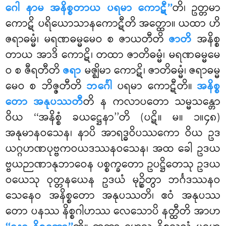
ဂေါ နာမ အနိစ္စတာယ ပရမာ ကောဋီ’’
တိ၊ ဥတ္တမာ
ကောဋိ
ပရိယောသာနကောဋီတိ အတ္ထော။ ယထာ ဟိ
ဇရာဓမ္မံ၊ မရဏဓမ္မမေဝ စ ဇာယတီတိ
ဇာတိ
အနိစ္စ
တာယ အာဒိ ကောဋိ၊ တထာ ဇာတိဓမ္မံ၊ မရဏဓမ္မမေ
ဝ စ ဇီရတီတိ
ဇရာ
မဇ္ဈိမာ ကောဋိ၊ ဇာတိဓမ္မံ၊ ဇရာဓမ္မ
မေဝ စ ဘိဇ္ဇတီတိ
ဘင်္ဂေါ
ပရမာ ကောဋီတိ။
အနိစ္စ
တော အနုပဿတီ
တိ န ကလာပတော သမ္မသန္တော
ဝိယ ‘‘အနိစ္စံ ခယဋ္ဌေနာ’’တိ (ပဋိ။ မ။ ၁။၄၈)
အနုမာနဝသေန၊ နာပိ အာရဒ္ဓဝိပဿကော ဝိယ ဥဒ
ယဂ္ဂဟဏပုဗ္ဗကဝယဒဿနဝသေန၊ အထ ခေါ ဥဒယ
ဗ္ဗယဉာဏာနုဘာဝေန ပစ္စက္ခတော ဥပဋ္ဌိတေသု ဥဒယ
ဝယေသု ဝုတ္တနယေန ဥဒယံ မုဉ္စိတွာ ဘင်္ဂဒဿနဝ
သေနေဝ အနိစ္စတော အနုပဿတိ၊ ဧဝံ အနုပဿ
တော ပနဿ နိစ္စဂါဟဿ လေသောပိ နတ္ထီတိ
အာဟ