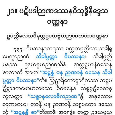
၂၁။ ပဋိပဒါဉာဏဒဿနဝိသုဒ္ဓိနိဒ္ဒေသ
ဝဏ္ဏနာ
ဥပက္ကိလေသဝိမုတ္တဥဒယဗ္ဗယဉာဏကထာဝဏ္ဏနာ
။ ဝိပဿနာစာရဿ
မတ္ထကပ္ပတ္တိယာ သင်္ခါရု
၇၃၇
ပေက္ခာဉာဏံ
သိခါပ္ပတ္တာ ဝိပဿနာ
။ သိခါပ္ပတ္တိ
ပနဿ ဥဒယဗ္ဗယဉာဏာဒီနံ အတ္တဋ္ဌမာနံဝသေန
ဇာတာတိ အာဟ
‘‘အဋ္ဌန္နံ ပန ဉာဏာနံ ဝသေန သိခါ
ပ္ပတ္တာ ဝိပဿနာ’’
တိ။ ဩဠာရိကောဠာရိကဿ သစ္စပ
ဋိစ္ဆာဒကမောဟတမဿ ဝိဂမနေန သစ္စပ္ပဋိဝေဓာနု
ကူလတ္တာ
‘‘သစ္စာနုလောမိကဉာဏ’’
န္တိ အနုလောမ
ဉာဏမာဟ။ တာနိ ပန ဉာဏာနိ သရူပတော ဒဿေ
တုံ
‘‘အဋ္ဌန္နန္တိ စာ’’
တိအာဒိ အာရဒ္ဓံ။ တတ္ထ ဥဒယဗ္ဗယ