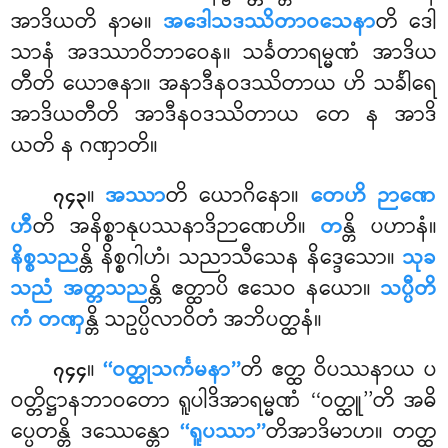
အာဒိယတိ နာမ။
အဒေါသဒဿိတာဝသေနာ
တိ ဒေါ
သာနံ အဒဿာဝိဘာဝေန။ သင်္ခတာရမ္မဏံ အာဒိယ
တီတိ ယောဇနာ။ အနာဒီနဝဒဿိတာယ ဟိ သင်္ခါရေ
အာဒိယတီတိ အာဒီနဝဒဿိတာယ တေ န အာဒိ
ယတိ န ဂဏှာတိ။
။
အဿာ
တိ ယောဂိနော။
တေဟိ ဉာဏေ
၇၄၃
ဟီ
တိ အနိစ္စာနုပဿနာဒိဉာဏေဟိ။
တ
န္တိ ပဟာနံ။
နိစ္စသည
န္တိ နိစ္စဂါဟံ၊ သညာသီသေန နိဒ္ဒေသော။
သုခ
သညံ အတ္တသည
န္တိ ဧတ္ထာပိ ဧသေဝ နယော။
သပ္ပီတိ
ကံ တဏှ
န္တိ သဥပ္ပိလာဝိတံ အဘိပတ္ထနံ။
။
‘‘ဝတ္ထုသင်္ကမနာ’’
တိ ဧတ္ထ ဝိပဿနာယ ပ
၇၄၄
ဝတ္တိဋ္ဌာနဘာဝတော ရူပါဒိအာရမ္မဏံ ‘‘ဝတ္ထူ’’တိ အဓိ
ပ္ပေတန္တိ ဒဿေန္တော
‘‘ရူပဿာ’’
တိအာဒိမာဟ။ တတ္ထ