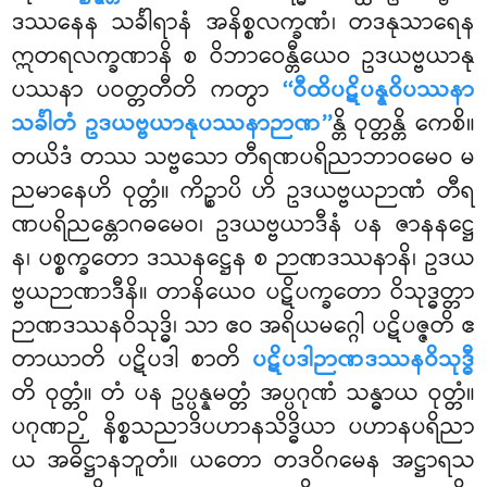
ဒဿနေန သင်္ခါရာနံ အနိစ္စလက္ခဏံ၊ တဒနုသာရေန
ဣတရလက္ခဏာနိ စ ဝိဘာဝေန္တီယေဝ ဥဒယဗ္ဗယာနု
ပဿနာ ပဝတ္တတီတိ ကတွာ
‘‘ဝီထိပဋိပန္နဝိပဿနာ
သင်္ခါတံ ဥဒယဗ္ဗယာနုပဿနာဉာဏ’’
န္တိ ဝုတ္တန္တိ ကေစိ။
တယိဒံ တဿ သဗ္ဗသော တီရဏပရိညာဘာဝမေဝ မ
ညမာနေဟိ ဝုတ္တံ။ ကိဉ္စာပိ ဟိ ဥဒယဗ္ဗယဉာဏံ တီရ
ဏပရိညန္တောဂဓမေဝ၊ ဥဒယဗ္ဗယာဒီနံ ပန ဇာနနဋ္ဌေ
န၊ ပစ္စက္ခတော ဒဿနဋ္ဌေန စ ဉာဏဒဿနာနိ၊ ဥဒယ
ဗ္ဗယဉာဏာဒီနိ။ တာနိယေဝ ပဋိပက္ခတော ဝိသုဒ္ဓတ္တာ
ဉာဏဒဿနဝိသုဒ္ဓိ၊ သာ ဧဝ အရိယမဂ္ဂေါ ပဋိပဇ္ဇတိ ဧ
တာယာတိ ပဋိပဒါ စာတိ
ပဋိပဒါဉာဏဒဿနဝိသုဒ္ဓီ
တိ ဝုတ္တံ။ တံ ပန ဥပ္ပန္နမတ္တံ အပ္ပဂုဏံ သန္ဓာယ ဝုတ္တံ။
ပဂုဏဉှိ နိစ္စသညာဒိပဟာနသိဒ္ဓိယာ ပဟာနပရိညာ
ယ အဓိဋ္ဌာနဘူတံ။ ယတော တဒဝိဂမေန အဋ္ဌာရသ