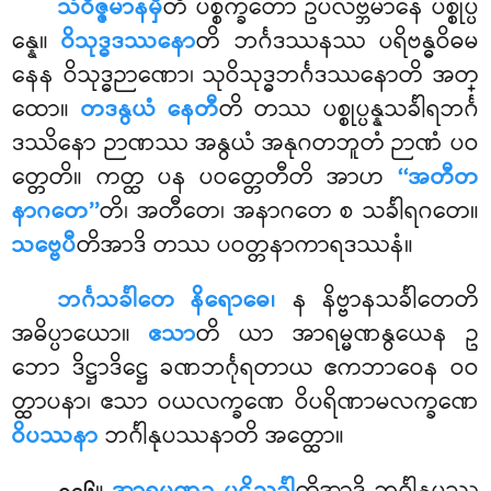
သံဝိဇ္ဇမာနမှီ
တိ ပစ္စက္ခတော ဥပလဗ္ဘမာနေ ပစ္စုပ္ပ
န္နေ။
ဝိသုဒ္ဓဒဿနော
တိ ဘင်္ဂဒဿနဿ ပရိဗန္ဓဝိဓမ
နေန ဝိသုဒ္ဓဉာဏော၊ သုဝိသုဒ္ဓဘင်္ဂဒဿနောတိ အတ္
ထော။
တဒနွယံ နေတီ
တိ တဿ ပစ္စုပ္ပန္နသင်္ခါရဘင်္ဂ
ဒဿိနော ဉာဏဿ အနွယံ အနုဂတဘူတံ ဉာဏံ ပဝ
တ္တေတိ။ ကတ္ထ ပန ပဝတ္တေတီတိ
အာဟ
‘‘အတီတ
နာဂတေ’’
တိ၊ အတီတေ၊ အနာဂတေ စ သင်္ခါရဂတေ။
သဗ္ဗေပီ
တိအာဒိ တဿ ပဝတ္တနာကာရဒဿနံ။
ဘင်္ဂသင်္ခါတေ နိရောဓေ၊
န နိဗ္ဗာနသင်္ခါတေတိ
အဓိပ္ပာယော။
ဧသာ
တိ ယာ အာရမ္မဏနွယေန ဥ
ဘော ဒိဋ္ဌာဒိဋ္ဌေ ခဏဘင်္ဂုရတာယ ဧကဘာဝေန ဝဝ
တ္ထာပနာ၊ ဧသာ ဝယလက္ခဏေ ဝိပရိဏာမလက္ခဏေ
ဝိပဿနာ
ဘင်္ဂါနုပဿနာတိ အတ္ထော။