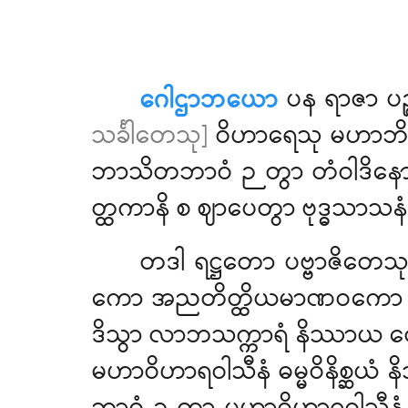
ဂေါဌာဘယော
ပန ရာဇာ ပဉ
သင်္ခါတေသု]
ဝိဟာရေသု မဟာဘိက္ခ
ဘာသိတဘာဝံ ဉတွာ တံဝါဒိနော 
တ္ထကာနိ စ ဈာပေတွာ ဗုဒ္ဓသာသ
တဒါ ရဋ္ဌတော ပဗ္ဗာဇိတေသ
ကော အညတိတ္ထိယမာဏဝကော ဒေသ
ဒိသွာ လာဘသက္ကာရံ နိဿာယ တေ
မဟာဝိဟာရဝါသီနံ ဓမ္မဝိနိစ္ဆယ