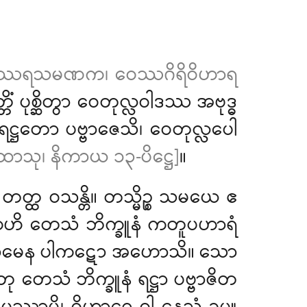
၊ ဣဿရသမဏက၊ ဝေဿဂိရိဝိဟာရ
 ပုစ္ဆိတွာ ဝေတုလ္လဝါဒဿ အဗုဒ္ဓ
ဌတော ပဗ္ဗာဇေသိ၊ ဝေတုလ္လပေါ
ာသု၊ နိကာယ ၁၃-ပိဋ္ဌေ]
။
ာ တတ္ထ ဝသန္တိ။ တသ္မိဉ္စ သမယေ ဧ
ဟိ တေသံ ဘိက္ခူနံ ကတူပဟာရံ
ာမေန ပါကဋော အဟောသိ။ သော
တေသံ ဘိက္ခူနံ ရဋ္ဌာ ပဗ္ဗာဇိတ