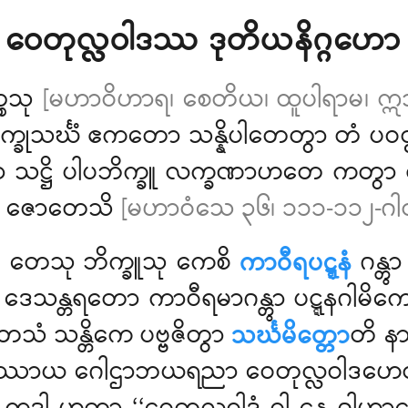
ဝေတုလ္လဝါဒဿ ဒုတိယနိဂ္ဂဟော
္စသု
[မဟာဝိဟာရ၊ စေတိယ၊ ထူပါရာမ
ုသင်္ဃံ ဧကတော သန္နိပါတေတွာ တံ ပဝတ္တိံ
သဋ္ဌိ ပါပဘိက္ခူ လက္ခဏာဟတေ ကတွာ ရဋ္
နံ ဇောတေသိ
[မဟာဝံသေ ၃၆၊ ၁၁၁-၁၁၂-ဂါထ
ု တေသု ဘိက္ခူသု ကေစိ
ကာဝီရပဋ္ဋနံ
ဂန္တွ
န္တရတော ကာဝီရမာဂန္တွာ ပဋ္ဋနဂါမိကေ
သံ သန္တိကေ ပဗ္ဗဇိတွာ
သင်္ဃမိတ္တော
တိ န
ံ နိဿာယ ဂေါဌာဘယရညာ ဝေတုလ္လဝါဒဟေတု 