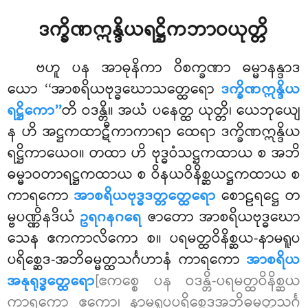
ဒက္ခိဏဣန္ဒိယရဋ္ဌိကဘာဝယုတ္တိ
ဗဟူ ပန အာဓုနိကာ ဝိစက္ခဏာ ဓမ္မာနန္ဒာဒ
ယော ‘‘အာစရိယဗုဒ္ဓဃောသတ္ထေရော
ဒက္ခိဏဣန္ဒိယ
ရဋ္ဌိကော’’
တိ ဝဒန္တိ။ အယံ ပနေတ္ထ ယုတ္တိ၊ ယေဘုယျေ
န ဟိ အဋ္ဌကထာဋီကာကာရာ ထေရာ ဒက္ခိဏဣန္ဒိယ
ရဋ္ဌိကာယေဝ။ တထာ
ဟိ ဗုဒ္ဓဝံသဋ္ဌကထာယ စ အဘိ
ဓမ္မာဝတာရဋ္ဌကထာယ စ ဝိနယဝိနိစ္ဆယဋ္ဌကထာယ စ
ကာရကော
အာစရိယဗုဒ္ဓဒတ္တတ္ထေရော
စောဠရဋ္ဌေ တ
မ္ဗပဏ္ဏိနဒိယံ
ဥရဂနဂရေ
ဇာတော အာစရိယဗုဒ္ဓဃော
သေန ဧကကာလိကော စ။ ပရမတ္ထဝိနိစ္ဆယ-နာမရူပ
ပရိစ္ဆေဒ-အဘိဓမ္မတ္ထသင်္ဂဟာနံ ကာရကော
အာစရိယ
အနုရုဒ္ဓတ္ထေရော
[ဧကစ္စေ ပန ဝဒန္တိ-ပရမတ္ထဝိနိစ္ဆယ
ကာရကော ဧကော၊ နာမရူပပရိစ္ဆေဒအဘိဓမ္မတ္ထသင်္ဂ