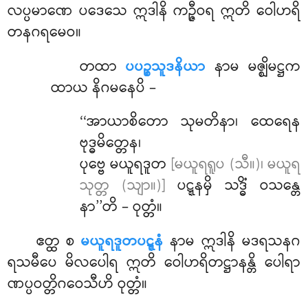
လပ္ပမာဏေ ပဒေသေ ဣဒါနိ ကဉ္ဇီဝရ ဣတိ ဝေါဟရိ
တနဂရမေဝ။
တထာ
ပပဉ္စသူဒနိယာ
နာမ မဇ္ဈိမဋ္ဌက
ထာယ နိဂမနေပိ –
‘‘အာယာစိတော သုမတိနာ၊ ထေရေန
ဗုဒ္ဓမိတ္တေန၊
ပုဗ္ဗေ မယူရဒူတ
[မယူရရူပ (သီ။)၊ မယူရ
သုတ္တ (သျာ။)]
ပဋ္ဋနမှိ သဒ္ဓိံ ဝသန္တေ
နာ’’တိ – ဝုတ္တံ။
ဧတ္ထ စ
မယူရဒူတပဋ္ဋနံ
နာမ ဣဒါနိ မဒရသနဂ
ရသမီပေ မိလပေါရ ဣတိ ဝေါဟရိတဋ္ဌာနန္တိ ပေါရာ
ဏပ္ပဝတ္တိဂဝေသီဟိ ဝုတ္တံ။