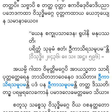
တတ္ထပိ။ သဗ္ဗာပိ စ တတ္ထ ဝုတ္တာ ဧကဝိဓဒုဝိဓာဒိပညာ
ပဘေဒကထာ ဝိသုဒ္ဓိမဂ္ဂေ ဝုတ္တကထာယ ယေဘုယျေ
န သမာနာယေဝ။
‘‘ယေန စက္ခုပသာဒေန၊ ရူပါနိ မနုပဿ
တိ၊
ပရိတ္တံ သုခုမံ ဧတံ၊ ဦကာသိရသမူပမ’’န္တိ
[ဝိသုဒ္ဓိ။ ၂။၄၃၆၊ ဓ။ သ။ အဋ္ဌ။ ၅၉၆]
–
အယမ္ပိ ဂါထာ ဝိမုတ္တိမဂ္ဂေပိ အာယသ္မတာ သာရိ
ပုတ္တတ္ထေရေန ဘာသိတဘာဝေနေဝ ဒဿိတာ။
ဦကာ
သိရသမူပမ
န္တိ ပဒံ ပန
ဦကာသမူပမ
န္တိ တတ္ထ ဒိဿတိ၊
တဉ္စ ပရမ္ပရလေခကာနံ ပမာဒလေခမတ္တမေဝ သိယာ။
စတူသု သစ္စေသု ဝိသုဒ္ဓိမဂ္ဂေ ဝိယ ဝစနတ္ထတော