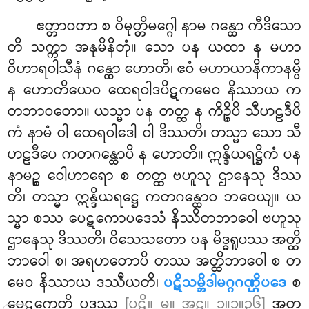
ဧတ္တာဝတာ စ ဝိမုတ္တိမဂ္ဂေါ နာမ ဂန္ထော ကီဒိသော
တိ သက္ကာ အနုမိနိတုံ။ သော ပန ယထာ န မဟာ
ဝိဟာရဝါသီနံ ဂန္ထော ဟောတိ၊ ဧဝံ မဟာယာနိကာနမ္ပိ
န ဟောတိယေဝ ထေရဝါဒပိဋကမေဝ နိဿာယ က
တဘာဝတော။ ယသ္မာ ပန တတ္ထ န ကိဉ္စိပိ သီဟဠဒီပိ
ကံ နာမံ ဝါ ထေရဝါဒေါ ဝါ ဒိဿတိ၊ တသ္မာ သော သီ
ဟဠဒီပေ ကတဂန္ထောပိ န ဟောတိ။ ဣန္ဒိယရဋ္ဌိကံ ပန
နာမဉ္စ ဝေါဟာရော စ တတ္ထ ဗဟူသု ဌာနေသု ဒိဿ
တိ၊ တသ္မာ ဣန္ဒိယရဋ္ဌေ ကတဂန္ထောဝ ဘဝေယျ။ ယ
သ္မာ စဿ ပေဋကောပဒေသံ နိဿိတဘာဝေါ ဗဟူသု
ဌာနေသု ဒိဿတိ၊ ဝိသေသတော ပန မိဒ္ဓရူပဿ အတ္ထိ
ဘာဝေါ စ၊ အရဟတောပိ တဿ အတ္ထိဘာဝေါ စ တ
မေဝ နိဿာယ ဒဿီယတိ၊
ပဋိသမ္ဘိဒါမဂ္ဂဂဏ္ဌိပဒေ
စ
ပေဋကေတိ ပဒဿ
[ပဋိ။ မ။ အဋ္ဌ။ ၁။၁။၃၆]
အတ္ထ