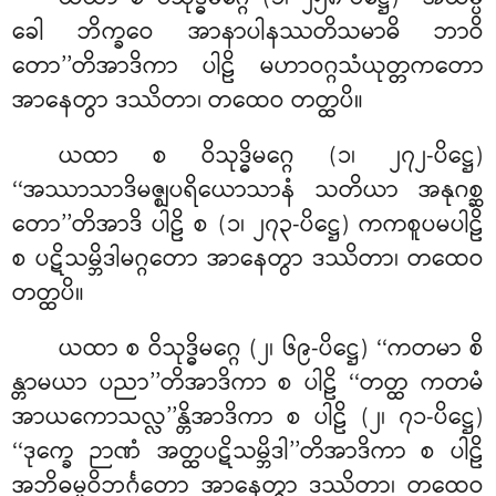
ခေါ ဘိက္ခဝေ အာနာပါနဿတိသမာဓိ ဘာဝိ
တော’’တိအာဒိကာ ပါဠိ မဟာဝဂ္ဂသံယုတ္တကတော
အာနေတွာ ဒဿိတာ၊ တထေဝ တတ္ထပိ။
ယထာ စ ဝိသုဒ္ဓိမဂ္ဂေ (၁၊ ၂၇၂-ပိဋ္ဌေ)
‘‘အဿာသာဒိမဇ္ဈပရိယောသာနံ သတိယာ အနုဂစ္ဆ
တော’’တိအာဒိ ပါဠိ စ (၁၊ ၂၇၃-ပိဋ္ဌေ) ကကစူပမပါဠိ
စ ပဋိသမ္ဘိဒါမဂ္ဂတော အာနေတွာ ဒဿိတာ၊ တထေဝ
တတ္ထပိ။
ယထာ စ ဝိသုဒ္ဓိမဂ္ဂေ (၂၊ ၆၉-ပိဋ္ဌေ) ‘‘ကတမာ စိ
န္တာမယာ ပညာ’’တိအာဒိကာ စ ပါဠိ ‘‘တတ္ထ ကတမံ
အာယကောသလ္လ’’န္တိအာဒိကာ စ ပါဠိ (၂၊ ၇၁-ပိဋ္ဌေ)
‘‘ဒုက္ခေ ဉာဏံ အတ္ထပဋိသမ္ဘိဒါ’’တိအာဒိကာ စ ပါဠိ
အဘိဓမ္မဝိဘင်္ဂတော အာနေတွာ ဒဿိတာ၊ တထေဝ