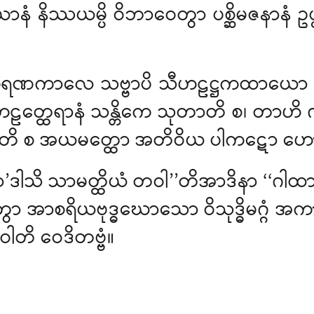
ဆယာနံ နိဿယမ္ပိ ဝိဘာဝေတွာ ပစ္ဆိမဇနာနံ ဥ
 ကရဏကာလေ သဗ္ဗာပိ သီဟဠဋ္ဌကထာယော အ
တ္ထေရာနံ သန္တိကေ သုတာတိ စ၊ တာဟိ ဂ
ိတောတိ စ အယမတ္ထော အတိဝိယ ပါကဋော ဟေ
’ဒါသိ သာမတ္ထိယံ တဝါ’’တိအာဒိနာ ‘‘ဂါ
အာစရိယဗုဒ္ဓဃောသော ဝိသုဒ္ဓိမဂ္ဂံ အကာ
ဝါတိ ဝေဒိတဗ္ဗံ။