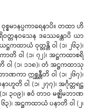
ါ ဝုစ္စမာနပ္ပကာရေနာပိ။ တထာ ဟိ
ိဝတ္တနဝသေန ဒဿေန္တောပိ ယာ
္ဌကထာယံ ဝုတ္တန္တိ ဝါ (၁၊ ၂၆၃)၊
ာဏကာတိ ဝါ (၁၊ ၇၂)၊ အဋ္ဌကထာစရိ
ူတိ ဝါ (၁၊ ၁၁၈)၊ တံ အဋ္ဌကထာသု
မဘာဏကာ ဣစ္ဆန္တီတိ ဝါ (၁၊ ၂၆၇)၊
ိ ဝါ (၁၊ ၂၇၇)၊ အင်္ဂုတ္တရဋ္ဌ
၊ ၃၀၉)၊ ဧဝံ တာဝ မဇ္ဈိမဘာဏ
၊ ၆၃)၊ အဋ္ဌကထာယံ ပနာတိ ဝါ (၂၊