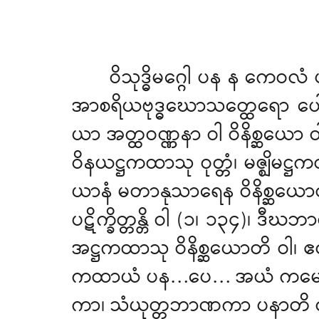
ဝိသုဒ္ဓိမဂ္ဂေါ ပန န ကေဝလ
အာစရိယဗုဒ္ဓဃောသတ္ထေရော 
ယာ အတ္ထဝဏ္ဏနာ
ဝါ ဝိနိစ္ဆယော
ဝိနယဋ္ဌကထာသု ဝုတ္တံ၊ မဇ္ဈိမဋ
ယာနံ မတာနုသာရေန ဝိနိစ္ဆယောတိ
ပဋိက္ခိတ္တန္တိ ဝါ (၁၊ ၁၃၄)၊ ဒ
အဋ္ဌကထာသု ဝိနိစ္ဆယောတိ ဝါ၊ 
ကထာယံ ပန…ပေ… အယံ ကမော ဝု
ကာ၊ သံယုတ္တဘာဏကာ ပနာတိ ဝါ (၂