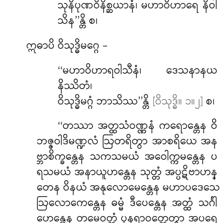
သုနိပုဏဝိနိစ္ဆယာနံ၊ မဟာဝိဟာရေ နိဝါ
သိန’’န္တိ စ၊
ဣဓာပိ ဝိသုဒ္ဓိမဂ္ဂေ –
‘‘မဟာဝိဟာရဝါသီနံ၊ ဒေသနာနယ
နိဿိတံ၊
ဝိသုဒ္ဓိမဂ္ဂံ ဘာသိဿ’’န္တိ
[ဝိသုဒ္ဓိ။ ၁။၂]
စ၊
‘‘တဿာ အတ္ထသံဝဏ္ဏနံ ကရောန္တေန ဝိ
ဘဇ္ဇဝါဒိမဏ္ဍလံ ဩတရိတွာ အာစရိယေ အန
ဗ္ဘာစိက္ခန္တေန သကသမယံ အဝေါက္ကမန္တေန ပ
ရသမယံ အနာယူဟန္တေန သုတ္တံ အပ္ပဋိဗာဟန္
တေန ဝိနယံ အနုလောမေန္တေန မဟာပဒေသေ
ဩလောကေန္တေန ဓမ္မံ ဒီပေန္တေန အတ္ထံ သင်္ဂါ
ဟေန္တေန တမေဝတ္ထံ ပုနရာဝတ္တေတွာ အပရေ