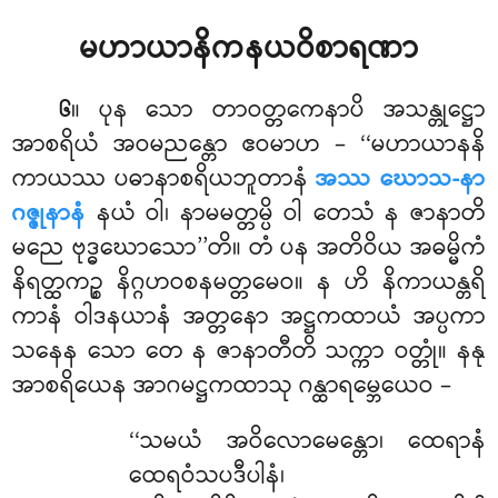
မဟာယာနိကနယဝိစာရဏာ
။ ပုန သော တာဝတ္တကေနာပိ အသန္တုဋ္ဌော
၆
အာစရိယံ အဝမညန္တော ဧဝမာဟ – ‘‘မဟာယာနနိ
ကာယဿ ပဓာနာစရိယဘူတာနံ
အဿ ဃောသ-နာ
ဂဇ္ဇုနာနံ
နယံ ဝါ၊ နာမမတ္တမ္ပိ ဝါ တေသံ န ဇာနာတိ
မညေ ဗုဒ္ဓဃောသော’’တိ။ တံ ပန အတိဝိယ အဓမ္မိကံ
နိရတ္ထကဉ္စ နိဂ္ဂဟဝစနမတ္တမေဝ။ န ဟိ နိကာယန္တရိ
ကာနံ ဝါဒနယာနံ အတ္တနော အဋ္ဌကထာယံ အပ္ပကာ
သနေန သော တေ န ဇာနာတီတိ သက္ကာ ဝတ္တုံ။ နနု
အာစရိယေန အာဂမဋ္ဌကထာသု ဂန္ထာရမ္ဘေယေဝ –
‘‘သမယံ အဝိလောမေန္တော၊ ထေရာနံ
ထေရဝံသပဒီပါနံ၊