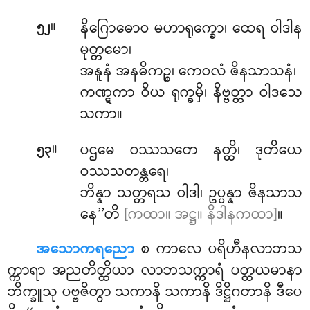
။
နိဂြောဓောဝ မဟာရုက္ခော၊ ထေရ ဝါဒါန
၅၂
မုတ္တမော၊
အနူနံ အနဓိကဉ္စ၊ ကေဝလံ ဇိနသာသနံ၊
ကဏ္ဋကာ ဝိယ ရုက္ခမှိ၊ နိဗ္ဗတ္တာ ဝါဒသေ
သကာ။
။
ပဌမေ ဝဿသတေ နတ္ထိ၊ ဒုတိယေ
၅၃
ဝဿသတန္တရေ၊
ဘိန္နာ သတ္တရသ ဝါဒါ၊ ဥပ္ပန္နာ ဇိနသာသ
နေ’’တိ
[ကထာ။ အဋ္ဌ။ နိဒါနကထာ]
။
အသောကရညော
စ ကာလေ ပရိဟီနလာဘသ
က္ကာရာ အညတိတ္ထိယာ လာဘသက္ကာရံ ပတ္ထယမာနာ
ဘိက္ခူသု ပဗ္ဗဇိတွာ သကာနိ သကာနိ ဒိဋ္ဌိဂတာနိ ဒီပေ