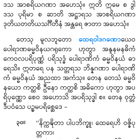
ဒသ အာစရိယဂဏာ အဟေသုံ။ ဣတိ ဣမေ စ ဒွါ
ဒသ ပုရိမာ စ ဆာတိ အဋ္ဌာရသ အာစရိယဂဏာ
ဒုတိယတတိယသင်္ဂီတီနံ အန္တရေ ဇာတာ အဟေသုံ။
တေသု မူလဘူတော
ထေရဝါဒဂဏော
ယေဝ
ပေါရာဏဓမ္မဝိနယဂရုကော ဟုတွာ အနူနမနဓိကံ
ကေဝလပရိပုဏ္ဏံ ပရိသုဒ္ဓံ ပေါရာဏိကံ ဓမ္မဝိနယံ ဓာ
ရေသိ။ ဣတရေ ပန သတ္တရသ ဘိန္နဂဏာ ပေါရာဏိ
ကံ ဓမ္မဝိနယံ အညထာ
အကံသု။ တေန တေသံ ဓမ္မဝိ
နယော ကတ္ထစိ ဦနော ကတ္ထစိ အဓိကော ဟုတွာ အပ
ရိပုဏ္ဏော စေဝ အဟောသိ အပရိသုဒ္ဓါ စ။ တေန ဝုတ္တံ
ဒီပဝံသေ ပဉ္စမပရိစ္ဆေဒေ –
။
‘‘နိက္ကဍ္ဎိတာ ပါပဘိက္ခူ၊ ထေရေဟိ ဝဇ္ဇိပု
၃၀
တ္တကာ၊