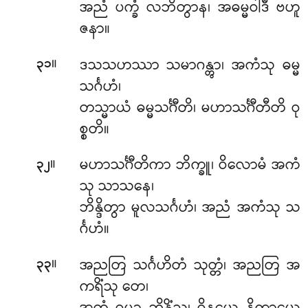
အညံ ပက္ခံ လဘိတွာန၊ အဓမ္မဝါဒီ ဗဟူ
ဇနာ။
။
ဒသသဟဿာ သမာဂန္တွာ၊ အကံသု ဓမ္မ
၃၁
သင်္ဂဟံ၊
တသ္မာယံ ဓမ္မသင်္ဂီတိ၊ မဟာသင်္ဂီတီတိ ဝု
စ္စတိ။
။
မဟာသင်္ဂီတိကာ ဘိက္ခူ၊ ဝိလောမံ အကံ
၃၂
သု သာသနေ၊
ဘိန္ဒိတွာ မူလသင်္ဂဟံ၊ အညံ အကံသု သ
င်္ဂဟံ။
။
အညတြ သင်္ဂဟိတံ သုတ္တံ၊ အညတြ အ
၃၃
ကရိံသု တေ၊