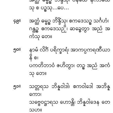
အတ္ထံ ဓမ္မဉ္စ ဘိန္ဒိံသု၊ ဝိနယေ နိကာယေ
သု စ ပဉ္စသု…ပေ…
။
အတ္ထံ ဓမ္မဉ္စ ဘိန္ဒိံသု၊ ဧကဒေသဉ္စ သင်္ဂဟံ၊
၄၉
ဂန္ထဉ္စ ဧကဒေသဉှိ၊ ဆဍ္ဍေတွာ အညံ အ
ကံသု တေ။
။
နာမံ လိင်္ဂံ ပရိက္ခာရံ၊ အာကပ္ပကရဏီယာ
၅၀
နိ စ၊
ပကတိဘာဝံ ဇဟိတွာ၊ တဉ္စ အညံ အကံ
သု တေ။
။
သတ္တရသ ဘိန္နဝါဒါ၊ ဧကဝါဒေါ အဘိန္န
၅၁
ကော၊
သဗ္ဗေဝဋ္ဌာရသ ဟောန္တိ၊ ဘိန္နဝါဒေန တေ
သဟ။