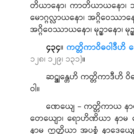
တိယာနော၊ ကာတိယာယနော၊ သ
မောဂ္ဂလ္လာယနော၊ အဂ္ဂိဝေဿာ
အဂ္ဂိဝေဿာယနော၊ မုဉ္စာနော၊ မုဉ္
၄၃၄
။
ကတ္တိကာဝိဓဝါဒီဟ
၁၂၈၊ ၁၂၉၊ ၁၃၁]
။
ဆဋ္ဌျန္တေဟိ ကတ္တိကာဒီဟိ 
ဝါ။
ဏေယျေ – ကတ္တိကာယ နာမ 
တေယျော၊ ရောဟိဏိယာ နာမ ဒေ
နာမ ဣတ္ထိယာ အပစ္စံ နာဒေယျ