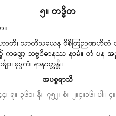
၅။ တဒ္ဓိတ
တေ။
တြာ ဟောတိ၊ သာတိသယေန ဝိစိတြဉာဏဟိတ
ိံ ကဏ္ဍေ သဗ္ဗဝိဓာနဿ နာမံ။ တံ ပန အဋ္ဌ
ာ၊ ခုဒ္ဒကံ၊ နာနာတ္တန္တိ။
အပစ္စရာသိ
၄၊ ရူ။ ၃၆၁၊ နီ။ ၇၅၂၊ စံ။ ၂။၄။၁၆၊ ပါ