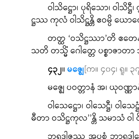
ဝါသိဋ္ဌော၊
ပုရိသော၊ ဝါသိဋ္ဌီ၊
ဋ္ဌဿ ကုလံ ဝါသိဋ္ဌန္တိ ဧဝမ္ပိ ယောဇ
တတ္ထ ‘ဝသိဋ္ဌဿာ’တိ ဧတေန 
သတိ တသ္မိံ ဂေါတ္တေ ပစ္စာဇာတာ
၄၃၂
။
မဇ္ဈေ
[က။ ၄၀၄၊ ရူ။ ၃၇
မဇ္ဈေ ပဝတ္တာနံ အ၊ ယုဝဏ္ဏာန
ဝါသေဋ္ဌော၊ ဝါသေဋ္ဌီ၊ ဝါသေဋ္ဌ
ဓီတာ ဝသိဋ္ဌကုလ’’န္တိ သမာသံ ဝါ ဝ
ဘရဒွါဇဿ အပစ္စံ ဘာရဒွါ