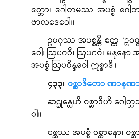
တ္တော၊ ဂေါတမဿ အပစ္စံ ဂေ
ဗာလဒေဝေါ။
ဥပဂုဿ အပစ္စန္တိ ဧတ္ထ 
ဝေါ၊ ဩပဂဝီ၊ ဩပဂဝံ၊ မနုနော အပစ္
အပစ္စံ ဩပဝိန္ဒဝေါ ဣစ္စာဒိ။
၄၃၃
။
ဝစ္ဆာဒိတော ဏာန
ဆဋ္ဌုန္တေဟိ
ဝစ္ဆာဒီဟိ ဂေါတ
ဝါ။
ဝစ္ဆဿ အပစ္စံ ဝစ္ဆာနော၊ ဝစ္