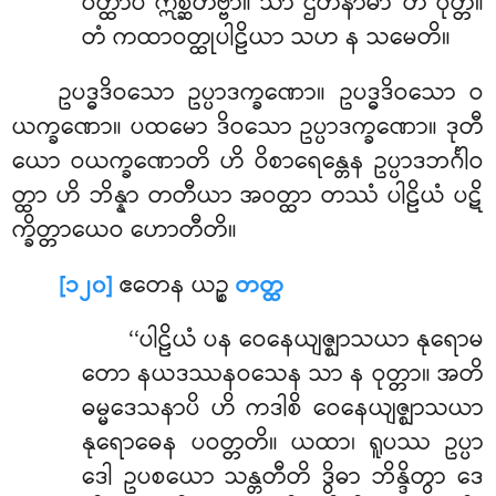
ဝတ္ထာပိ ဣစ္ဆိတဗ္ဗာ။ သာ ဌိတိနာမာ’’တိ ဝုတ္တံ။
တံ ကထာဝတ္ထုပါဠိယာ သဟ န သမေတိ။
ဥပဒ္ဓဒိဝသော ဥပ္ပာဒက္ခဏော။ ဥပဒ္ဓဒိဝသော ဝ
ယက္ခဏော။ ပထမော ဒိဝသော ဥပ္ပာဒက္ခဏော။ ဒုတီ
ယော ဝယက္ခဏောတိ ဟိ ဝိစာရေန္တေန ဥပ္ပာဒဘင်္ဂါဝ
တ္ထာ ဟိ ဘိန္နာ တတီယာ အဝတ္ထာ တဿံ ပါဠိယံ ပဋိ
က္ခိတ္တာယေဝ ဟောတီတိ။
[၁၂၀]
ဧတေန ယဉ္စ
တတ္ထ
‘‘ပါဠိယံ ပန ဝေနေယျဇ္ဈာသယာ နုရောမ
တော နယဒဿနဝသေန သာ န ဝုတ္တာ။ အတိ
ဓမ္မဒေသနာပိ ဟိ ကဒါစိ ဝေနေယျဇ္ဈာသယာ
နုရောဓေန ပဝတ္တတိ။ ယထာ၊ ရူပဿ ဥပ္ပာ
ဒေါ ဥပစယော သန္တတီတိ ဒွိဓာ ဘိန္ဒိတွာ ဒေ