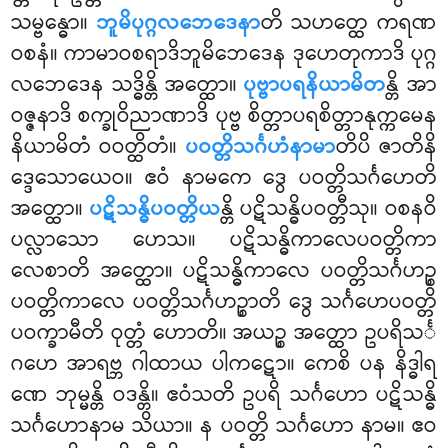
သမ္ဗန္ဓော။
ဘူမိပုဂ္ဂလဘေဒေနာ
တိ သဟတ္ထေ ကရဏ
ဝစနံ။ ကာမာဝစရာဒိဘူမိဘေဒေန ဒုဟေတုကာဒိ ပုဂ္ဂ
လဘေဒေန သဒ္ဓိန္တိ အတ္ထော။
ပုဗ္ဗာပရနိယာမိတ
န္တိ အာ
ဝဇ္ဇနာဒိ စက္ခုဝိညာဏာဒိ ပုဗ္ဗ စိတ္တာပရစိတ္တာနုက္ကမေန
နိယာမိတံ ဝဝတ္ထိတံ။
ပဝတ္တိသင်္ဂဟံနာမာ
တိပိ ဇာတိနိ
ဒ္ဒေသောယေဝ။ ဧဝံ နာမကေ ဒွေ ပဝတ္တိသင်္ဂဟေတိ
အတ္ထော။
ပဋိသန္ဓိပဝတ္တိယ
န္တိ ပဋိသန္ဓိပဝတ္တီသု။ ဝစနဝိ
ပလ္လာသော ဟေသ။ ပဋိသန္ဓိကာလေပဝတ္တိကာ
လေစာတိ အတ္ထော။ ပဋိသန္ဓိကာလေ ပဝတ္တိသင်္ဂဟဉ္စ
ပဝတ္တိကာလေ ပဝတ္တိသင်္ဂဟဉ္စာတိ ဒွေ သင်္ဂဟေပဝတ္တိ
ပဝက္ခာမီတိ ဝုတ္တံ ဟောတိ။ အယဉ္စ အတ္ထော ဥပရိသင်္
ဂဟေ အာရဗ္ဘ ဂါထာယ ပါကဋော။ ကေစိ ပန နိဒ္ဓါရ
ဏေ ဘုမ္မန္တိ ဝဒန္တိ။ ဧဝံသတိ ဥပရိ သင်္ဂဟော ပဋိသန္ဓိ
သင်္ဂဟောနာမ သိယာ။ န ပဝတ္တိ သင်္ဂဟော နာမ။ ဧဝ