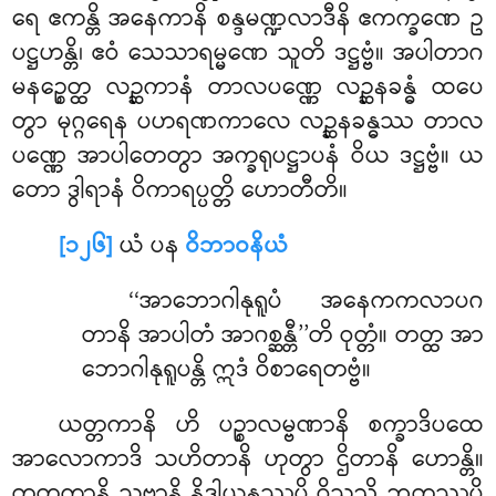
ရေ ဧကန္တိ အနေကာနိ
စန္ဒမဏ္ဍလာဒီနိ ဧကက္ခဏေ ဥ
ပဋ္ဌဟန္တိ၊ ဧဝံ သေသာရမ္မဏေ သူတိ ဒဋ္ဌဗ္ဗံ။ အပါတာဂ
မနဉ္စေတ္ထ လဉ္ဆကာနံ တာလပဏ္ဏေ လဉ္ဆနခန္ဓံ ထပေ
တွာ မုဂ္ဂရေန ပဟရဏကာလေ လဉ္ဆနခန္ဓဿ တာလ
ပဏ္ဏေ အာပါတေတွာ အက္ခရုပဋ္ဌာပနံ ဝိယ ဒဋ္ဌဗ္ဗံ။ ယ
တော ဒွါရာနံ ဝိကာရပ္ပတ္တိ ဟောတီတိ။
[၁၂၆]
ယံ ပန
ဝိဘာဝနိယံ
‘‘အာဘောဂါနုရူပံ အနေကကလာပဂ
တာနိ အာပါတံ အာဂစ္ဆန္တီ’’တိ ဝုတ္တံ။ တတ္ထ အာ
ဘောဂါနုရူပန္တိ ဣဒံ ဝိစာရေတဗ္ဗံ။
ယတ္တကာနိ ဟိ ပဉ္စာလမ္ဗဏာနိ စက္ခာဒိပထေ
အာလောကာဒိ သဟိတာနိ ဟုတွာ ဌိတာနိ ဟောန္တိ။
တတ္တကာနိ သဗ္ဗာနိ နိဒ္ဒါယန္တဿပိ ဝိသညိ ဘူတဿပိ