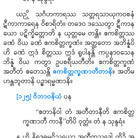
ယဉှိ သင်္ဂဟကာရဿ သတ္တရသာယုကဝစနံ
ဋီကာကာရေန ဝိစာရိတံ။ တဒေဝ ဒဿေတွာ ဋီကာန
ယော ပဋိက္ခိတ္တောတိ န ယုတ္တမေ တန္တိ။ ဧကစိတ္တဿ
ခဏံ ဝိယ ခဏံ ဧကစိတ္တက္ခဏံ။ အတ္ထတော အဘိန္နံပိ
ဟိ ခဏံ ဣဒံ စိတ္တဿ ဣဒံ ရူပါနန္တိ ကပ္ပနာဝသေန
ဘိန္နံ ဝိယ ကတွာ ဥပစရီယတီတိ။ ဧကစိတ္တက္ခဏံ
အတီတံ ဧတေသန္တိ
ဧကစိတ္တက္ခဏာတီတာနိ
။ အတိမ
ဟန္တဘူတာနိ ပဉ္စာရမ္မဏာနိ။
[၁၂၅] ဝိဘာဝနိယံ
ပန
‘‘ဧတာနိဝါ တံ အတီတာနီတိ ဧကစိတ္တ
က္ခဏာတီ ကာနီ’’တိပိ ဝုတ္တံ။ တံ န သုန္ဒရံ။
န ဟိ နိရုဒ္ဓဓမ္မဝိသယော အတီတသဒ္ဒေါ ကိဉ္စိ အ