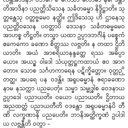
လန္တိအာဒိနာ၊ ဝိဘင်္ဂေ စ ကေသာ လောမာ နခါ ဒန္တာ
တိအာဒိနာ ပညတ္တိသိသေန သင်္ခတဓမ္မာ နိဒ္ဒိဋ္ဌာတိ။ သု
တ္တန္တေသု ဝတ္တဗ္ဗမေဝ နတ္ထိ။ ဤဒိသေသု ဟိ ဌာနေသု
ပညတ္တိဝသေန ပဝတ္တာပိ ဒေသနာ သင်္ခတဓမ္မမေဝ
အာဟစ္စ တိဋ္ဌတိ။ တသ္မာ ယထာ ဥပ္ပာဒဘင်္ဂါနံ ပစ္စေကံ
ဧကေကော ခဏော စိတ္တဿ လဗ္ဘတိ။ န တထာ ဌိတိ
ယာတိ။ အယံ အာစရိယာနန္ဒတ္ထေ ရဿ အဓိပ္ပာ
ယော။ အယဉ္စ ဝါဒေါ သံယုတ္တဋ္ဌကထာယံ ဧဝ အာဂ
တော။ သောစ သင်္ဂဟကာရေန ပဋိက္ခိတ္တော။ ဝုတ္တဉှိ
တတ္ထ၊ အပရေ ပန ဝဒန္တိ။ အရူပဓမ္မာနံ ဇရာခဏော
နာမ နသက္ကာ ပညပေတုံ။ သမ္မာ သမ္ဗုဒ္ဓါစ ဝေဒနာယ
ဥပ္ပာဒေါ ပညာယတိ။ ဝယော ပညာယတိ။ ဌိတာယ
အညထတ္ထံ ပညာယတီတိ ဝဒန္တော အရူပဓမ္မာနံပိ တီ
ဏိ လက္ခဏာနိ ပညပေတိ။ ဘာနိအတ္ထိက္ခဏံ ဥပါဒါ
ယ လဗ္ဘန္တီတိ ဝတွာ –