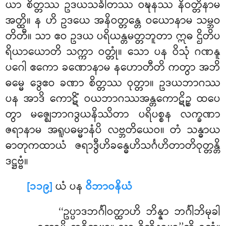
ယာ စိတ္တဿ ဥဒယသင်္ခါတဿ ဝဍ္ဎနဿ နိဝတ္တိနာမ
အတ္ထိ။ န ဟိ ဥဒယေ အနိဝတ္တန္တေ ဝယောနာမ သမ္ဘဝ
တိတီ။ သာ ဧဝ ဥဒယ ပရိယန္တမတ္တဘူတာ ဣဓ ဌိတိပ
ရိယာယောတိ သက္ကာ ဝတ္တုံ။ သော ပန ဝိသုံ ဂဏနူ
ပဂေါ ဧကော ခဏောနာမ နဟောတီတိ ကတွာ အဘိ
ဓမ္မေ ဒွေဧဝ ခဏာ စိတ္တဿ ဝုတ္တာ။ ဥဒယဘာဂဿ
ပန အာဒိ ကောဋိံ ဝယဘာဂဿအန္တကောဋိဉ္စ ထပေ
တွာ မဇ္ဈေဘာဂဒွယနိဿိတာ ပရိပစ္စန လက္ခဏာ
ဇရာနာမ အရူပဓမ္မာနံပိ လဗ္ဘတိယေဝ။ တံ သန္ဓာယ
ဓာတုကထာယံ ဇရာဒွီဟိခန္ဓေဟိသင်္ဂဟိတာတိဝုတ္တန္တိ
ဒဋ္ဌဗ္ဗံ။
[၁၁၉]
ယံ ပန
ဝိဘာဝနိယံ
‘‘ဥပ္ပာဒဘင်္ဂါဝတ္ထာဟိ ဘိန္နာ ဘင်္ဂါဘိမုခါ