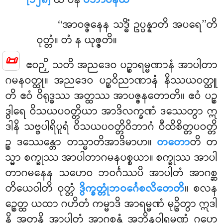
[၁၂၈]
ယံ ပန
ဝိဘာဝနိယံ
‘‘အာဝဇ္ဇနေန သဒ္ဓိံ ဥပ္ပန္နာတိ အပရေ’’တိ
ဝုတ္တံ။ တံ န ယုဇ္ဇတိ။
📜
ဧဝဉှိ သတိ အညဒေဝ ပဉ္စာရမ္မဏာနံ အာပါတာ
ဂမနဝတ္ထု။ အညဒေဝ ပဉ္စဝိညာဏာနံ နိဿယဝတ္ထူ
တိ ဧဝံ ဝိရုဒ္ဓဿ အတ္ထဿ အာပဇ္ဇနတောတိ။ ဧဝံ ပဉ္စ
ဒွါရေ ဝိသယပဝတ္တိယာ အာဒိလက္ခဏံ ဒဿေတွာ ဣ
ဒါနိ သဗ္ဗပါရိပူရံ ဝိသယပဝတ္တိဝိဘာဂံ ဝီထိစိတ္တပဝတ္တိ
ဉ္စ ဒဿေန္တော တသ္မာတိအာဒိမာဟ။
တတော
တိ တ
သ္မာ စက္ခုဿ အာပါတာဂမနပစ္စယာ။ စက္ခုဿ အာပါ
တာဂမနေန သဟေဝ ဘဝင်္ဂဿပိ အာပါတံ အာဂစ္ဆ
တိယေဝါတိ ဝုတ္တံ
ဒွိက္ခတ္တုံဘဝင်္ဂေစလိတေတိ
။ စလန
ဉ္စေတ္ထ ယထာ ဂဟိတံ ကမ္မာဒိ အာရမ္မဏံ မုဉ္စိတွာ ဣဒါ
နိ အတ္တနိ အာပါတံ အာဂစ္ဆန္တံ အဘိနဝါရမ္မဏံ ဂဟေ