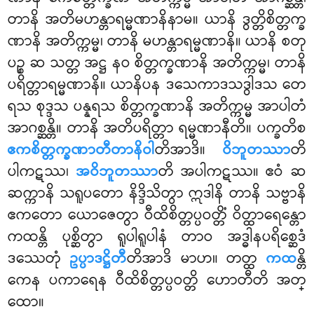
တာနိ အတိမဟန္တာရမ္မဏာနိနာမ။ ယာနိ ဒွတ္တိစိတ္တက္ခ
ဏာနိ အတိက္ကမ္မ၊ တာနိ မဟန္တာရမ္မဏာနိ။ ယာနိ စတု
ပဉ္စ ဆ သတ္တ အဋ္ဌ နဝ စိတ္တက္ခဏာနိ အတိက္ကမ္မ၊ တာနိ
ပရိတ္တာရမ္မဏာနိ။ ယာနိပန ဒသေကာဒသဒွါဒသ တေ
ရသ စုဒ္ဒသ ပန္နရသ စိတ္တက္ခဏာနိ အတိက္ကမ္မ အာပါတံ
အာဂစ္ဆန္တိ။ တာနိ အတိပရိတ္တာ ရမ္မဏာနီတိ။ ပက္ခတိစ
ဧကစိတ္တက္ခဏာတီတာနိဝါ
တိအာဒိ။
ဝိဘူတဿာ
တိ
ပါကဋဿ၊
အဝိဘူတဿာ
တိ အပါကဋဿ။ ဧဝံ ဆ
ဆက္ကာနိ သရူပတော နိဒ္ဒိသိတွာ ဣဒါနိ တာနိ သဗ္ဗာနိ
ဧကတော ယောဇေတွာ ဝီထိစိတ္တပ္ပဝတ္တိံ ဝိတ္ထာရေန္တော
ကထန္တိ ပုစ္ဆိတွာ ရူပါရူပါနံ တာဝ အဒ္ဓါနပရိစ္ဆေဒံ
ဒဿေတုံ
ဥပ္ပာဒဋ္ဌိတီ
တိအာဒိ မာဟ။ တတ္ထ
ကထ
န္တိ
ကေန ပကာရေန ဝီထိစိတ္တပ္ပဝတ္တိ ဟောတီတိ အတ္
ထော။