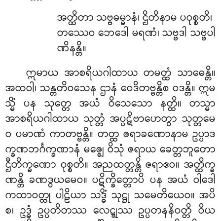
အတ္ထိတာ သဗ္ဗဓမ္မာနံ၊ ဌိတိနာမ ပဝုစ္စတိ၊
တဿေဝ ဘေဒေါ မရဏံ၊ သဗ္ဗဒါ သဗ္ဗပါ
ဏိနန္တိ။
ဣမာယ အာစရိယဂါထာယ တမတ္ထံ သာဓေန္တိ။
အထဝါ၊ သန္တတိဝသေန ဌာနံ ဝေဒိတဗ္ဗန္တိစ ဝဒန္တိ။ ဣမ
သ္မိံ ပန သုတ္တေ အယံ ဝိသေသော နတ္ထိ။ တသ္မာ
အာစရိယဂါထာယ သုတ္တံ အပ္ပဋိဗာဟေတွာ သုတ္တမေ
ဝ ပမာဏံ ကာတဗ္ဗန္တိ။ တတ္ထ ဇရာခဏောနာမ ဥပ္ပာဒ
က္ခဏဘင်္ဂက္ခဏာနံ မဇ္ဈေ ဝိသုံ ဇရာယ ခေတ္တဘူတော
ဌီတိက္ခဏော ဝုစ္စတိ။ အညထတ္တန္တိ ဇရာဧဝ။ အတ္ထိက္ခ
ဏန္တိ ခဏဒွယမေဝ။ ပဋိက္ခိတ္တောပိ ပန အယံ ဝါဒေါ
ကထာဝတ္ထု ပါဠိယာ သဒ္ဓိံ သုဋ္ဌု သမေတိယေဝ။
အပိ
စ၊ ဥဒ္ဓံ ဥပ္ပတိတဿ လေဋ္ဋုဿ ဥပ္ပတနနိဝတ္တိ ဝိယ