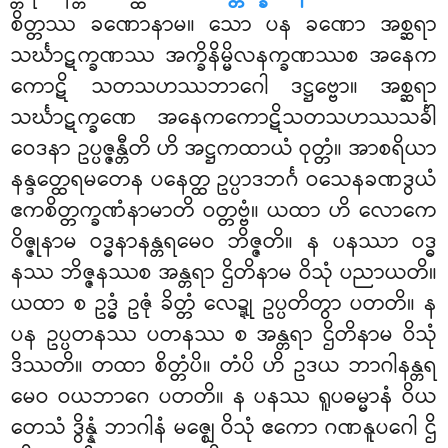
စိတ္တဿ ခဏောနာမ။ သော ပန ခဏော အစ္ဆရာ
သင်္ဃာဋက္ခဏဿ အက္ခိနိမ္မိလနက္ခဏဿစ အနေက
ကောဋိ သတသဟဿဘာဂေါ ဒဋ္ဌဗ္ဗော။ အစ္ဆရာ
သင်္ဃာဋက္ခဏေ အနေကကောဋိသတသဟဿသင်္ခါ
ဝေဒနာ ဥပ္ပဇ္ဇန္တီတိ ဟိ အဋ္ဌကထာယံ ဝုတ္တံ။ အာစရိယာ
နန္ဒတ္ထေရမတေန ပနေတ္ထ ဥပ္ပာဒဘင်္ဂ ဝသေနခဏဒွယံ
ဧကစိတ္တက္ခဏံနာမာတိ ဝတ္တဗ္ဗံ။ ယထာ ဟိ လောကေ
ဝိဇ္ဇုနာမ ဝဒ္ဓနာနန္တရမေဝ ဘိဇ္ဇတိ။ န ပနဿာ ဝဒ္ဓ
နဿ ဘိဇ္ဇနဿစ အန္တရာ ဌိတိနာမ ဝိသုံ ပညာယတိ။
ယထာ စ ဥဒ္ဓံ ဥဇုံ ခိတ္တံ လေဍ္ဍု ဥပ္ပတိတွာ ပတတိ။ န
ပန ဥပ္ပတနဿ ပတနဿ စ အန္တရာ ဌိတိနာမ ဝိသုံ
ဒိဿတိ။ တထာ စိတ္တံပိ။ တံပိ ဟိ ဥဒယ ဘာဂါနန္တရ
မေဝ ဝယဘာဂေ ပတတိ။ န ပနဿ ရူပဓမ္မာနံ ဝိယ
တေသံ ဒွိန္နံ ဘာဂါနံ မဇ္ဈေ ဝိသုံ ဧကော ဂဏနူပဂေါ ဌိ