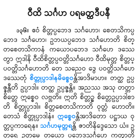
ဝီထိ သင်္ဂဟ ပရမတ္ထဒီပနီ
။ ဧဝံ
စိတ္တပ္ပဘေဒ သင်္ဂဟော၊ စေတသိကပ္ပ
၁၃၆
ဘေဒ သင်္ဂဟော၊ ဥဘယပ္ပဘေဒ သင်္ဂဟောတိ စိတ္
တစေတသိကာနံ ကယောပဘေဒ သင်္ဂဟေ ဒဿေ
တွာ ဣဒါနိ ဝီထိစိတ္တပ္ပဝတ္တိသင်္ဂဟော ဝီထိမုတ္တ စိတ္တပ္
ပဝတ္တိသင်္ဂဟောတိ တေ သညေဝ ဒွေ ပဝတ္တိသင်္ဂဟေ
ဒဿေတုံ
စိတ္တုပ္ပာဒါနမိစ္စေဝ
န္တိအာဒိမာဟ။ တတ္ထ ဥပ္ပ
ဇ္ဇန္တီတိ ဥပ္ပာဒါ။ တတ္ထ ဥပ္ပဇ္ဇန္တိ။ အညဿ အသု တတ္တာ
စိတ္တေ ဣစ္စေဝ လဗ္ဘတိ။ ဣတိ စိတ္တဉ္စ စိတ္တေဥပ္ပာဒါစာ
တိ စိတ္တုပ္ပာဒါ။ စိတ္တစေတသိကာတိ ဝုတ္တံ ဟောတိ။
တေသံ စိတ္တုပ္ပာဒါနံ။
ဣစ္စေဝ
န္တိအာဒိတော ပဋ္ဌာယ ဝု
တ္တပ္ပကာရေန။
သင်္ဂဟမုတ္တရ
န္တိ ဇာတိနိဒ္ဒေသော ယံ။ ဥ
တ္တရေ ဥတ္တမေ တယော ပဘေဒသင်္ဂဟေ ကတွာတိ