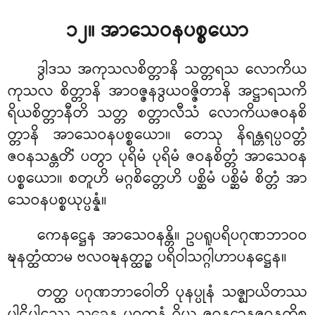
၁၂။ အာသေဝနပစ္စယော
ဒွါဒသ အကုသလစိတ္တာနိ သတ္တရသ လောကိယ
ကုသလ စိတ္တာနိ အာဝဇ္ဇနဒွယဝဇ္ဇိတာနိ အဋ္ဌာရသကိ
ရိယစိတ္တာနီတိ သတ္တ စတ္တာလီသံ လောကိယဇဝနစိ
တ္တာနိ အာသေဝနပစ္စယော။ တေသု နိရန္တရပ္ပဝတ္တံ
ဇဝနသန္တတိံ ပတွာ ပုရိမံ ပုရိမံ ဇဝနစိတ္တံ အာသေဝန
ပစ္စယော။ စတူဟိ မဂ္ဂစိတ္တေဟိ ပစ္ဆိမံ ပစ္ဆိမံ စိတ္တံ အာ
သေဝနပစ္စယုပ္ပန္နံ။
ကေနဋ္ဌေန အာသေဝနန္တိ။ ဥပရူပရိပဂုဏဘာဝဝ
ဍ္ဎနတ္ထံထာမ ဗလဝဍ္ဎနတ္ထဉ္စ ပရိဝါသဂ္ဂါဟာပနဋ္ဌေန။
တတ္ထ ပဂုဏဘာဝေါတိ ပုနပ္ပုနံ သဇ္ဈာယိတဿ
ပါဠိပါဌဿ သုခေန ပဝတ္တနံ ဝိယ ဇဝနဋ္ဌာနဇဝနကိစ္စ