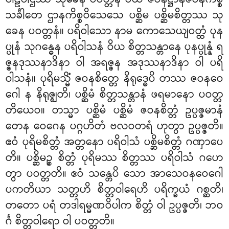
သင်္ခါတေ ဌာနကိစ္စဝိသေသေ ပစ္ဆိမ ပစ္ဆိမစိတ္တဿ သု
ခေန ပဝတ္တနံ။ ပရိဝါသော နာမ ကောသေယျဝတ္ထံ ပုန
ပ္ပုနံ သုဂန္ဓေန ပရိဝါသနံ ဝိယ စိတ္တသန္တာနေ ပုနပ္ပုန္နံ ရ
ဇ္ဇနဒုဿနာဒိနာ ဝါ အရဇ္ဇန အဒုဿနာဒိနာ ဝါ ပရိ
ဝါသနံ။ ပုရိမသ္မိံ ဇဝနစိတ္တေ နိရုဒ္ဓေပိ တဿ ဇဝနဝေ
ဂေါ န နိရုဇ္ဈတိ၊ ပစ္ဆိမံ စိတ္တသန္တာနံ ဖရမာနော ပဝတ္တ
တိယေဝ။ တသ္မာ ပစ္ဆိမံ ပစ္ဆိမံ ဇဝနစိတ္တံ ဥပ္ပဇ္ဇမာနံ
တေန ဝေဂေန ပဂ္ဂဟိတံ ဗလဝတရံ ဟုတွာ ဥပ္ပဇ္ဇတိ။
ဧဝံ
ပုရိမစိတ္တံ အတ္တနော ပရိဝါသံ ပစ္ဆိမစိတ္တံ ဂဏှာပေ
တိ။ ပစ္ဆိမဉ္စ စိတ္တံ ပုရိမဿ စိတ္တဿ ပရိဝါသံ ဂဟေ
တွာ ပဝတ္တတိ။ ဧဝံ သန္တေပိ သော အာသေဝနဝေဂေါ
ပကတိယာ သတ္တဟိ စိတ္တဝါရေဟိ ပရိက္ခယံ ဂစ္ဆတိ၊
တတော ပရံ တဒါရမ္မဏဝိပါက စိတ္တံ ဝါ ဥပ္ပဇ္ဇတိ၊ ဘဝ
င်္ဂ စိတ္တဝါရော ဝါ ပဝတ္တတိ။