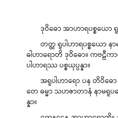
ဒုဝိဓော အာဟာရပစ္စယော ရ
တတ္ထ ရူပါဟာရပစ္စယော နာမ
ဓါဟာရောတိ ဒုဝိဓော။ ကဗဠီကာရ
ပါဟာရဿ ပစ္စယုပ္ပန္နာ။
အရူပါဟာရော ပန တိဝိဓ
တေ ဓမ္မာ သဟဇာတာနံ နာမရူပဓမ္
န္နာ။
ကေနဋ္ဌေန အာဟာရောတိ။ ဘ