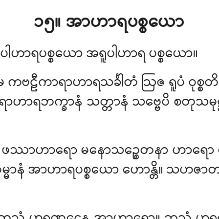
၁၅။ အာဟာရပစ္စယော
ူပါဟာရပစ္စယော အရူပါဟာရ ပစ္စယော။
 ကဗဠီကာရာဟာရသင်္ခါတံ ဩဇ ရူပံ ဝုစ္စတ
ာဟာရဘက္ခာနံ သတ္တာနံ သဗ္ဗေပိ စတုသမုဋ
ော ဖဿာဟာရော မနောသဉ္စေတနာ ဟာရေ
မာနံ အာဟာရပစ္စယော ဟောန္တိ။ သဟဇာတာ စ
ုသံ ဟရဏဋ္ဌေန အာဟာရော။ ဘုသံ ဟရဏဋ္ဌ