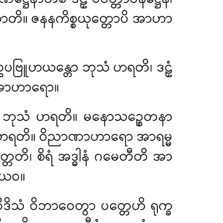
 ဟောတိ။ ဇနနကိစ္စယုတ္တောပိ အာဟာ
 ဥပဗြူဟယန္တော ဘုသံ ဟရတိ၊ ဒဠှံ
ိ အာဟာရော။
မ္မေ ဘုသံ ဟရတိ။ မနောသဉ္စေတနာ
ံ ဟရတိ။ ဝိညာဏာဟာရော အာရမ္မ
တ္တေတိ၊ စိရံ အဒ္ဓါနံ ဂမေတီတိ အာ
ယေဝ။
ဒိသံ ဝိဘာဝေတွာ ပတ္တေဟိ ရုက္ခ