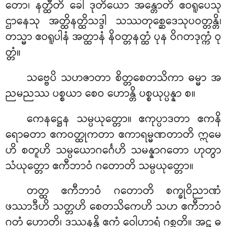
တော၊ နတ္ထီတိ ခေါ ဒုတိယော အန္တောတိ ဧဝရူပေသု
ဌာနေသု အတ္ထိနတ္ထိသဒ္ဒါ သဿတုစ္ဆေဒေသုပဝတ္တန္တိ၊
တသ္မာ ဧဝရူပါနံ အတ္ထာနံ နိဝတ္တနတ္ထံ ပုန ဝိဂတဒုက္ကံ ဝု
တ္တံ။
သဗ္ဗေပိ သဟဇာတာ စိတ္တစေတသိကာ ဓမ္မာ အ
ညမညဿ ပစ္စယာ စေဝ ဟောန္တိ ပစ္စယုပ္ပန္နာ စ။
ကေနဋ္ဌေန သမ္ပယုတ္တော။ ဧကုပ္ပာဒတာ ဧကနိ
ရောဓတာ ဧကဝတ္ထုကတာ ဧကာရမ္မဏတာတိ ဣမေ
ဟိ စတူဟိ သမ္ပယောဂင်္ဂေဟိ သမန္နာဂတော ဟုတွာ
သံယုတ္တော ဧကီဘာဝံ ဂတောတိ သမ္ပယုတ္တော။
တတ္ထ ဧကီဘာဝံ ဂတောတိ စက္ခုဝိညာဏံ
ဖဿာဒီဟိ သတ္တဟိ စေတသိကေဟိ သဟ ဧကီဘာဝံ
ဂတံ ဟောတိ၊ ဒဿနန္တိ ဧကံ ဝေါဟာရံ ဂစ္ဆတိ။ အဋ္ဌ ဓ