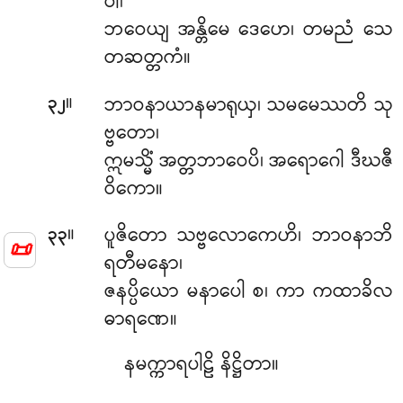
ဝါ၊
ဘဝေယျ အန္တိမေ ဒေဟေ၊ တမညံ သေ
တဆတ္တကံ။
။
ဘာဝနာယာနမာရုယှ၊ သမမေဿတိ သု
၃၂
ဗ္ဗတော၊
ဣမသ္မိံ အတ္တဘာဝေပိ၊ အရောဂေါ ဒီဃဇီ
ဝိကော။
။
ပူဇိတော သဗ္ဗလောကေဟိ၊ ဘာဝနာဘိ
၃၃
📜
ရတီမနော၊
ဇနပ္ပိယော မနာပေါ စ၊ ကာ ကထာခိလ
ဓာရဏေ။
နမက္ကာရပါဠိ နိဋ္ဌိတာ။