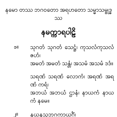
နမော တဿ ဘဂဝတော အရဟတော သမ္မာသမ္ဗုဒ္ဓ
ဿ
နမက္ကာရပါဠိ
။
သုဂတံ
သုဂတံ သေဋ္ဌံ၊ ကုသလံကုသလံ
၁
ဇဟံ၊
အမတံ အမတံ သန္တံ၊ အသမံ အသမံ ဒဒံ။
သရဏံ သရဏံ လောကံ၊ အရဏံ အရ
ဏံ ကရံ၊
အဘယံ အဘယံ ဌာနံ၊ နာယကံ နာယ
ကံ နမေ။
။
နယနသုဘဂကာယင်္ဂံ၊
၂