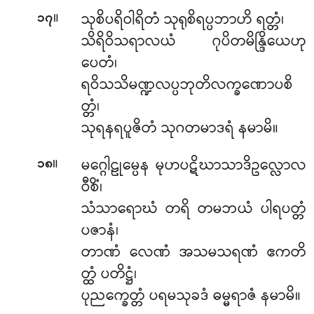
။
သုစိပရိဝါရိတံ သုရုစိရပ္ပဘာဟိ ရတ္တံ၊
၁၇
သိရိဝိသရာလယံ ဂုပိတမိန္ဒြိယေဟု
ပေတံ၊
ရဝိသသိမဏ္ဍလပ္ပဘုတိလက္ခဏောပစိ
တ္တံ၊
သုရနရပူဇိတံ သုဂတမာဒရံ နမာမိ။
။
မဂ္ဂေါဠုမ္ပေန မုဟပဋိဃာသာဒိဥလ္လောလ
၁၈
ဝီစိံ၊
သံသာရောဃံ တရိ တမဘယံ ပါရပတ္တံ
ပဇာနံ၊
တာဏံ လေဏံ အသမသရဏံ ဧကတိ
တ္ထံ ပတိဋ္ဌံ၊
ပုညက္ခေတ္တံ ပရမသုခဒံ ဓမ္မရာဇံ နမာမိ။