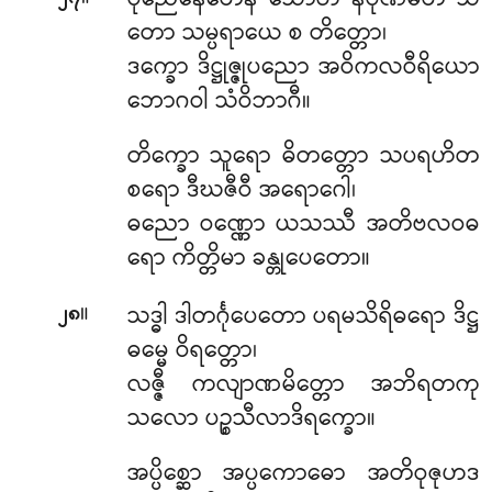
ပုညေနေတေန သောဟံ နိပုဏမတိ သ
တော သမ္ပရာယေ စ တိတ္တော၊
ဒက္ခော ဒိဋ္ဌုဇ္ဇုပညော အဝိကလဝီရိယော
ဘောဂဝါ သံဝိဘာဂီ။
တိက္ခော သူရော ဓိတတ္တော သပရဟိတ
စရော ဒီဃဇီဝီ အရောဂေါ၊
ဓညော ဝဏ္ဏော ယသဿီ အတိဗလဝဓ
ရော ကိတ္တိမာ ခန္တုပေတော။
။
သဒ္ဓါ
ဒါတင်္ဂုပေတော ပရမသိရိဓရော ဒိဋ္ဌ
၂၈
ဓမ္မေ ဝိရတ္တော၊
လဇ္ဇီ ကလျာဏမိတ္တော အဘိရတကု
သလော ပဉ္စသီလာဒိရက္ခော။
အပ္ပိစ္ဆော အပ္ပကောဓော အတိဝုဇုဟဒ