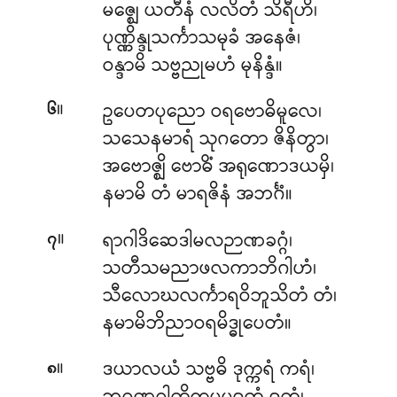
မဇ္ဈေ ယတီနံ လလိတံ သိရီဟိ၊
ပုဏ္ဏိန္ဒုသင်္ကာသမုခံ အနေဇံ၊
ဝန္ဒာမိ သဗ္ဗညုမဟံ မုနိန္ဒံ။
။
ဥပေတပုညော
ဝရဗောဓိမူလေ၊
၆
သသေနမာရံ သုဂတော ဇိနိတွာ၊
အဗောဇ္ဈိ ဗောဓိံ အရုဏောဒယမှိ၊
နမာမိ တံ မာရဇိနံ အဘင်္ဂံ။
။
ရာဂါဒိဆေဒါမလဉာဏခဂ္ဂံ၊
၇
သတီသမညာဖလကာဘိဂါဟံ၊
သီလောဃလင်္ကာရဝိဘူသိတံ တံ၊
နမာမိဘိညာဝရမိဒ္ဓုပေတံ။
။
ဒယာလယံ သဗ္ဗဓိ ဒုက္ကရံ ကရံ၊
၈