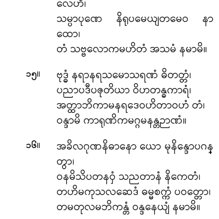
လေဟိ၊
သမ္ပာပုဏေ နိရုပမေယျတမေဝ နာ
ထော၊
တံ သဗ္ဗလောကမဟိတံ အသမံ နမာမိ။
။
ဗုဒ္ဓံ နရာနရသမောသရဏံ ဓိတတ္တံ၊
၁၅
ပညာပဒီပဇုတိယာ ဝိဟတန္ဓကာရံ၊
အတ္ထာဘိကာမနရဒေဝဟိတာဝဟံ တံ၊
ဝန္ဒာမိ ကာရုဏိကမဂ္ဂမနန္တဉာဏံ။
။
အခိလဂုဏနိဓာနော ယော မုနိန္ဒောပဂန္
၁၆
တွာ၊
ဝနမိသိပတနဝှံ သညတာနံ နိကေတံ၊
တဟိမကုသလဆေဒံ ဓမ္မစက္ကံ ပဝတ္တော၊
တမတုလမဘိကန္တံ ဝန္ဒနေယျံ နမာမိ။