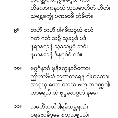
ဘဝဏ္ဏဝါတိက္ကမမဂ္ဂတံ ဂတံ၊
တိလောကနာထံ သုသမာဟိတံ ဟိတံ၊
သမန္တစက္ခုံ ပဏမာမိ တံမိတံ။
။
တဟိံ တဟိံ ပါရမိသဉ္စယံ စယံ၊
၉
ဂတံ ဂတံ သဗ္ဘိ သုခပ္ပဒံ ပဒံ၊
နရာနရာနံ သုခသမ္ဘဝံ ဘဝံ၊
နမာနမာနံ ဇိနပုင်္ဂဝံ ဂဝံ။
။
မဂ္ဂင်္ဂနာဝံ မုနိဒက္ခနာဝိကော၊
၁၀
ဤဟာဖိယံ ဉာဏကရေန ဂါဟကော၊
အာရုယှ ယော တာယ ဗဟူ ဘဝဏ္ဏဝါ၊
တာရေသိ တံ ဗုဒ္ဓမဃပ္ပဟံ နမေ။
။
သမတိံသတိပါရမိသမ္ဘရဏံ၊
၁၁
ဝရဗောဓိဒုမေ စတုသစ္စဒသံ၊