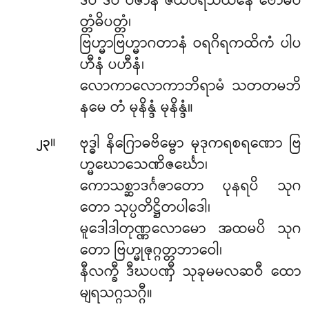
ဒီပံ ဒီပံ ပဇာနံ ဇယဝရသယနေ ဗောဓိပ
တ္တံဓိပတ္တံ၊
ဗြဟ္မာဗြဟ္မာဂတာနံ ဝရဂိရကထိကံ ပါပ
ဟီနံ ပဟီနံ၊
လောကာလောကာဘိရာမံ သတတမဘိ
နမေ တံ မုနိန္ဒံ မုနိန္ဒံ။
။
ဗုဒ္ဓါ နိဂြောဓဗိမ္ဗော မုဒုကရစရဏော ဗြ
၂၃
ဟ္မဃောသေဏိဇင်္ဃော၊
ကောသစ္ဆာဒင်္ဂဇာတော ပုနရပိ သုဂ
တော သုပ္ပတိဋ္ဌိတပါဒေါ၊
မူဒေါဒါတုဏ္ဏလောမော အထမပိ သုဂ
တော ဗြဟ္မုဇုဂ္ဂတ္တဘာဝေါ၊
နီလက္ခီ ဒီဃပဏှီ သုခုမမလဆဝီ ထော
မျရသဂ္ဂသဂ္ဂီ။