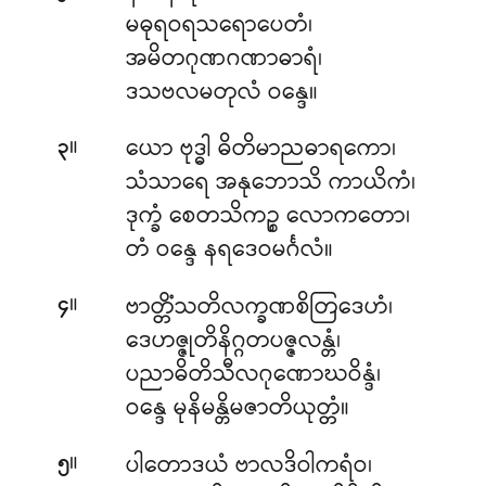
မဓုရဝရသရောပေတံ၊
အမိတဂုဏဂဏာဓာရံ၊
ဒသဗလမတုလံ ဝန္ဒေ။
။
ယော ဗုဒ္ဓါ ဓိတိမာညဓာရကော၊
၃
သံသာရေ အနုဘောသိ ကာယိကံ၊
ဒုက္ခံ စေတသိကဉ္စ လောကတော၊
တံ ဝန္ဒေ နရဒေဝမင်္ဂလံ။
။
ဗာတ္တိံသတိလက္ခဏစိတြဒေဟံ၊
၄
ဒေဟဇ္ဇုတိနိဂ္ဂတပဇ္ဇလန္တံ၊
ပညာဓိတိသီလဂုဏောဃဝိန္ဒံ၊
ဝန္ဒေ မုနိမန္တိမဇာတိယုတ္တံ။
။
ပါတောဒယံ ဗာလဒိဝါကရံဝ၊
၅