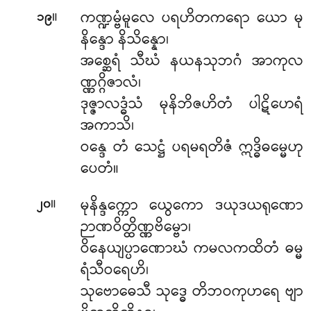
။
ကဏ္ဍမ္ဗံမူလေ ပရဟိတကရော ယော မု
၁၉
နိန္ဒော နိသိန္နော၊
အစ္ဆေရံ သီဃံ နယနသုဘဂံ အာကုလ
ဏ္ဏဂ္ဂိဇာလံ၊
ဒုဇ္ဇာလဒ္ဓံသံ မုနိဘိဇဟိတံ ပါဋိဟေရံ
အကာသိ၊
ဝန္ဒေ တံ သေဋ္ဌံ ပရမရတိဇံ ဣဒ္ဓိဓမ္မေဟု
ပေတံ။
။
မုနိန္ဒက္ကော
ယွေကော ဒယုဒယရုဏော
၂၀
ဉာဏဝိတ္ထိဏ္ဏဗိမ္ဗော၊
ဝိနေယျပ္ပာဏောဃံ ကမလကထိတံ ဓမ္မ
ရံသီဝရေဟိ၊
သုဗောဓေသီ သုဒ္ဓေ တိဘဝကုဟရေ ဗျာ