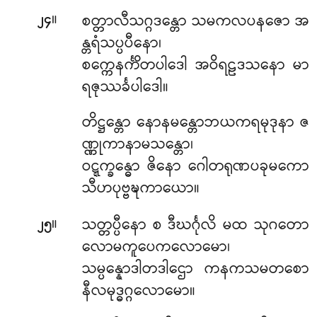
။
စတ္တာလီသဂ္ဂဒန္တော သမကလပနဇော အ
၂၄
န္တရံသပ္ပပီနော၊
စက္ကေနင်္ကိတပါဒေါ အဝိရဠဒသနော မာ
ရဇုဿင်္ခပါဒေါ။
တိဋ္ဌန္တော
နောနမန္တောဘယကရမုဒုနာ ဇ
ဏ္ဏုကာနာမသန္တော၊
ဝဋ္ဋက္ခန္ဓော ဇိနော ဂေါတရုဏပခုမကော
သီဟပုဗ္ဗဍ္ဎကာယော။
။
သတ္တပ္ပီနော စ ဒီဃင်္ဂုလိ မထ သုဂတော
၂၅
လောမကူပေကလောမော၊
သမ္ပန္နောဒါတဒါဌော ကနကသမတစော
နီလမုဒ္ဓဂ္ဂလောမော။