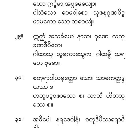
ယော ဣဒ္ဓိမာ အပ္ပမေယျော၊
ပါသံသော ပေမဝါစော သုဇနဂုဏဝိဒူ
မာမကော သော ဘဝေယျံ။
။
ဣတ္ထံ အသင်္ခယေ နာထ၊ ဂုဏေ လက္
၂၉
ခဏဒီပိတေ၊
ဂါထာသု သူစကာသွေက၊ ဂါထမ္ပိ သရ
တေ ဗုဓော။
။
စတုရာပါယမုတ္တော သော၊ သာဓကတ္ထဒွ
၃၀
ယဿ စ၊
ဟတူပဒ္ဒဝဇာလော စ၊ လာဘီ ဟိတသု
ခဿ စ။
။
အဓိပေါ နရဒေဝါနံ၊ စတုဒီပိဿရောပိ
၃၁