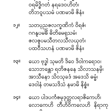
ဝရမိဒ္ဓိဂတံ နရဒေဝဟိတံ၊
တိဘဝူပသမံ ပဏမာမိ ဇိနံ။
။
သတပုညဇလက္ခဏိကံ ဝိရဇံ၊
၁၂
ဂဂနူပမဓိံ ဓိတိမေရုသမံ၊
ဇလဇူပမသီတလသီလယုတံ၊
ပထဝီသဟနံ ပဏမာမိ ဇိနံ။
။
ယော
ဗုဒ္ဓါ သုမတိ ဒိဝေ ဒိဝါကရောဝ၊
၁၃
သောဘန္တော ရတိဇနနေ သိလာသနမှိ၊
အာသီနော သိဝသုခဒံ အဒေသိ ဓမ္မံ၊
ဒေဝါနံ တမသဒိသံ နမာမိ နိစ္စံ။
။
ယော ပါဒပင်္ကဇမုဒုတ္တလရာဇိကေဟိ၊
၁၄
လောကေဟိ တီဟိဝိကလေဟိ နိရာကု