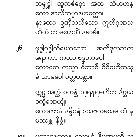
သမ္ဗုဒ္ဓါ ထူလဇိဝှော အထ သီဟဟနု
ကော ဇာလိကပ္ပာဒဟတ္ထော၊
နာထော ဥဏှီသသီသော ဣတိဂုဏသ
ဟိတံ တံ မဟေသိံ နမာမိ။
။
ဗုဒ္ဓါဗုဒ္ဓါတိဃောသော အတိဒုလဘတ
၂၆
ရော ကာ ကထာ ဗုဒ္ဓဘာဝေါ၊
လောကေ တသ္မာ ဝိဘာဝီ ဝိဝိဓဟိတသု
ခံ သာဓဝေါ ပတ္ထယန္တာ။
ဣဋ္ဌံ အတ္ထံ ဝဟန္တံ သုရနရမဟိတံ နိဗ္ဘယံ
ဒက္ခိဏေယျံ၊
လောကာနံ နန္ဒိဝဍ္ဎံ ဒသဗလမသမံ တံ န
မဿန္တု နိစ္စံ။
။
၂၇