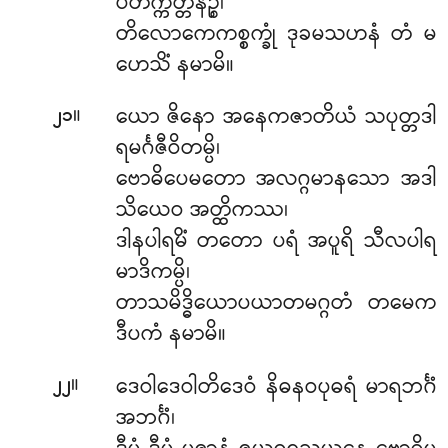
ပိတက္ကိတ္တိနဉ္စ၊
တိလောကေကစ္စက္ခုံ ဒုခမသဟနံ တံ မ
ဟေသိံ နမာမိ။
။
ယော ဇိနော အနေကဇာတိယံ သပုတ္တဒါ
၂၁
ရမင်္ဂဇီဝိတမ္ပိ၊
ဗောဓိပေမတော အလဂ္ဂမာနသော အဒါ
သိယေဝ အတ္ထိကဿ၊
ဒါနပါရမိံ တတော ပရံ အပူရိ သီလပါရ
မာဒိကမ္ပိ၊
တာသမိဒ္ဓိယောပယာတမဂ္ဂတံ တမေက
ဒီပကံ နမာမိ။
။
ဒေဝါဒေဝါတိဒေဝံ နိဓနဝပုဓရံ မာရဘင်္ဂံ
၂၂
အဘင်္ဂံ၊