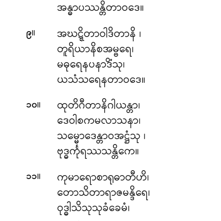
အန္ဓာပဿန္တိတာဝဒေ။
။
အဃဋ္ဋိတာဝါဒိတာနိ
၊
၉
တူရိယာနိစအမ္ဗရေ၊
မဓုရေနပနာဒိံသု၊
ယသံသရေနတာဝဒေ။
။
ထုတိဂီတာနိဂါယန္တာ၊
၁၀
ဒေဝါစကမလာသနာ၊
သမ္မောဒေန္တာဝအဋ္ဌံသု
၊
ဗုဒ္ဓင်္ကုရဿသန္တိကေ။
။
ကုမာရောစာရုဓာတီဟိ၊
၁၁
တောသိတာရာဇမန္ဒိရေ၊
ဝုဒ္ဓါသိသုသုခံခေမံ၊