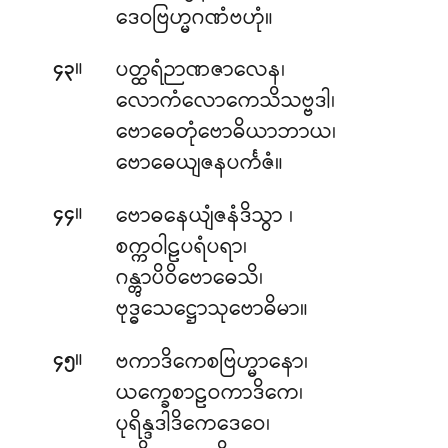
ဒေဝဗြဟ္မဂဏံဗဟုံ။
။
ပတ္ထရံဉာဏဇာလေန၊
၄၃
လောကံလောကေသိသဗ္ဗဒါ၊
ဗောဓေတုံဗောဓိယာဘာယ၊
ဗောဓေယျဇနပင်္ကဇံ။
။
ဗောဓနေယျံဇနံဒိသွာ
၊
၄၄
စက္ကဝါဠပရံပရာ၊
ဂန္တွာပိဝိဗောဓေသိ၊
ဗုဒ္ဓသေဋ္ဌောသုဗောဓိမာ။
။
ဗကာဒိကေစဗြဟ္မာနော၊
၄၅
ယက္ခေစာဠဝကာဒိကေ၊
ပုရိန္ဒဒါဒိကေဒေဝေ၊