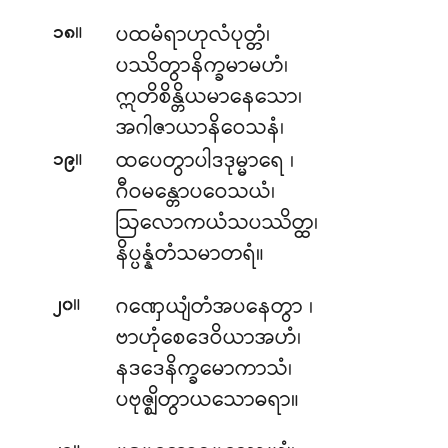
။
ပထမံရာဟုလံပုတ္တံ၊
၁၈
ပဿိတွာနိက္ခမာမဟံ၊
ဣတိစိန္တိယမာနေသော၊
အဂါဇာယာနိဝေသနံ၊
။
ထပေတွာပါဒဒုမ္မာရေ
၊
၁၉
ဂီဝမန္တောပဝေသယံ၊
ဩလောကယံသပဿိတ္ထ၊
နိပ္ပန္နံတံသမာတရံ။
။
ဂဏှေယျံတံအပနေတွာ
၊
၂၀
ဗာဟုံစေဒေဝိယာအဟံ၊
နဒဒေနိက္ခမောကာသံ၊
ပဗုဇ္ဈိတွာယသောဓရာ။