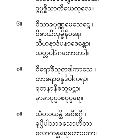
ဥပ္ပဇ္ဇိသာကိယေကုလေ။
။
ဝိသာခပုဏ္ဏမေသေဋ္ဌေ
၊
၆
ဝိဇာယိလုမ္ဗိနီဝနေ၊
သီဟနာဒံပနာဒေန္တော၊
သတ္တပါဒံဂတောတဒါ။
။
ဝိရောစိံသုတဒါကာသေ
၊
၈
တာရောစန္ဒဒိဝါကရာ၊
ရတနာနိစဘူမဋ္ဌာ၊
နာနာပုပ္ဖာစပုပ္ဖရေ။
။
သီတာယန္တိ အဝီစဂ္ဂီ
၊
၈
ခုပ္ပိပါသာစသောဟိတာ၊
လောကန္တရေမဟာပဘာ၊