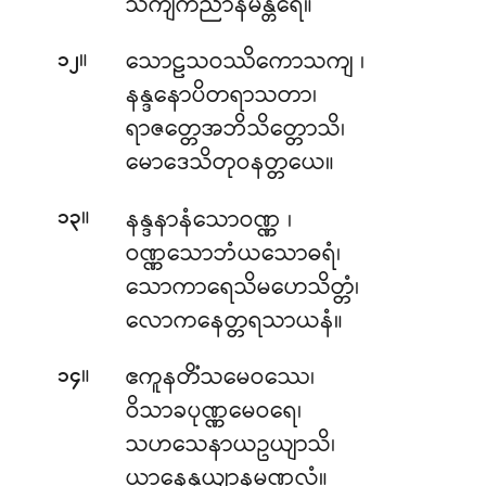
သကျကညာနမန္တရေ။
။
သောဠသဝဿိကောသကျ
၊
၁၂
နန္ဒနောပိတရာသတာ၊
ရာဇတ္တေအဘိသိတ္တောသိ၊
မောဒေသိတုဝနတ္တယေ။
။
နန္ဒနာနံသောဝဏ္ဏ
၊
၁၃
ဝဏ္ဏသောဘံယသောဓရံ၊
သောကာရေသိမဟေသိတ္တံ၊
လောကနေတ္တရသာယနံ။
။
ဧကူနတိံသမေဝဿေ၊
၁၄
ဝိသာခပုဏ္ဏမေဝရေ၊
သဟသေနာယဥယျာသိ၊
ယာနေနုယျာနမဏ္ဍလံ။