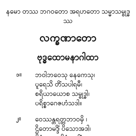
နမော တဿ ဘဂဝတော အရဟတော သမ္မာသမ္ဗုဒ္ဓ
ဿ
လက္ခဏာတော
ဗုဒ္ဓထောမနာဂါထာ
။
ဘဝါဘဝေသု
နေကေသု၊
၁
ပူရေသိ တိံသပါရမီ၊
စရိယာယောစ သမ္ဗုဒ္ဓါ၊
ပရိစ္စာဂေဇဟံသဒါ။
။
ဝေဿန္တရတ္တဘာဝမှိ
၊
၂
ဌိတောမဒ္ဒိံ ပိသောအဒါ၊