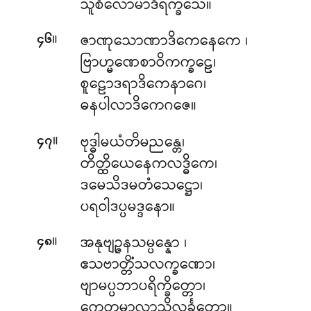
သူစိလောမာဒိရက္ခသေ။
။
ဇာဏုသောဏာဒိကေနေကေ
၊
၄၆
ဗြာဟ္မဏေစာဝိကက္ခဠေ၊
စူဠောဒရာဒိကေနာဂေ၊
ဓနပါလာဒိကေဂဇေ။
။
ဗုဒ္ဓါမယံတိမညန္တေ၊
၄၇
တိတ္ထိယေနေကလဒ္ဓိကေ၊
ဒမေသိဒမတံသေဋ္ဌော၊
ပရဝါဒပ္ပမဒ္ဒနော။
။
အနုဗျဉ္ဇနသမ္ပန္နော
၊
၄၈
ဧသဗာတ္တိံသလက္ခဏော၊
ဗျာမပ္ပဘာပရိက္ခိတ္တော၊
ကေတုမာလာသိလင်္ခတော။