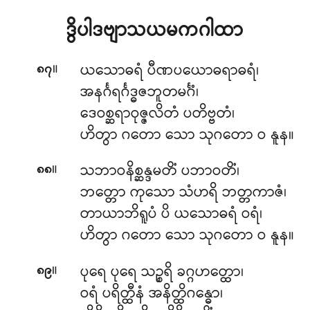
ဒွိပါဒဗျာသယမကဂါထာ
။
ယသောဓရံ ပီဏပယောဓရာဓရံ၊
၈၇
အနင်္ဂရင်္ဂဒ္ဓဇဘူတမင်္ဂံ၊
ဒေဝစ္ဆရာဝုဇ္ဇလိတံ ပတိဗ္ဗတံ၊
ဟိတွာ ဂတော သော သုဂတော ဝ နူန။
။
သဘာဝနိစ္ဆန္ဒမတိံ ပဘာဝတိံ၊
၈၈
ဘတ္တော ကုသော သံဟရိ ဘတ္တကာဇံ၊
တာယာဘိရူပံ ပိ ယသောဓရံ ဝရံ၊
ဟိတွာ ဂတော သော သုဂတော ဝ နူန။
။
ပုရေ ပုရေ သဉ္စရိ ခဂ္ဂဟတ္ထော၊
၈၉
ဝရံ ပရိတ္ထီနံ အနိတ္ထိဂန္ဓော၊