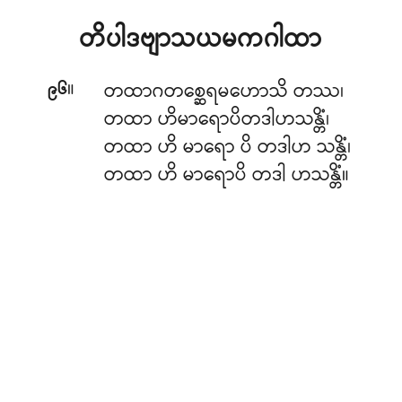
တိပါဒဗျာသယမကဂါထာ
။
တထာဂတစ္ဆေရမဟောသိ တဿ၊
၉၆
တထာ ဟိမာရောပိတဒါဟသန္တိံ၊
တထာ ဟိ မာရော ပိ တဒါဟ သန္တိံ၊
တထာ ဟိ မာရောပိ တဒါ ဟသန္တိံ။