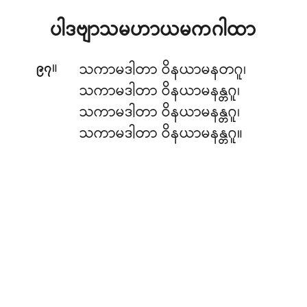
ပါဒဗျာသမဟာယမကဂါထာ
။
သကာမဒါတာ ဝိနယာမနတဂူ၊
၉၇
သကာမဒါတာ ဝိနယာမနန္တဂူ၊
သကာမဒါတာ ဝိနယာမနန္တဂူ၊
သကာမဒါတာ ဝိနယာမနန္တဂူ။