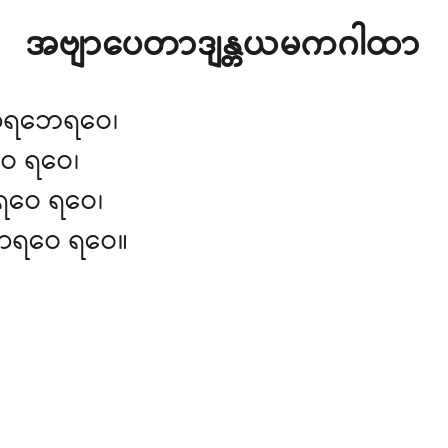
အဗျာပေတာဒျန္တယမကဂါထာ
ာရဘေရဝေ၊
ေ ရဝေ၊
ရဝေ ရဝေ၊
ာရဝေ ရဝေ။