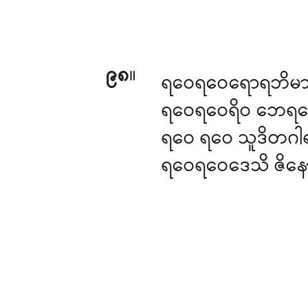
၉၈
။
ရဝေရဝေရောရဘိမ
ရဝေရဝေရိဝ ဘေရဝ
ရဝေ ရဝေ သူဒိတဂါ
ရဝေရဝေဒေသိ ဇိနေ