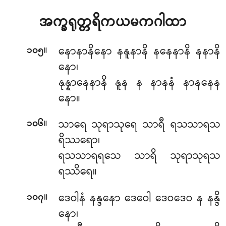
အက္ခရုတ္တရိကယမကဂါထာ
။
နောနာနိနော နနူနာနိ နနေနာနိ နနာနိ
၁၀၅
နော၊
နုန္နာနေနာနိ နူန န နာနနံ နာနနေန
နော။
။
သာရေ သုရာသုရေ သာရီ ရသသာရသ
၁၀၆
ရိဿရော၊
ရသသာရရသေ သာရိ သုရာသုရသ
ရဿိရေ။
။
ဒေဝါနံ နန္ဒနော ဒေဝေါ ဒေဝဒေဝ န နန္ဒိ
၁၀၇
နော၊