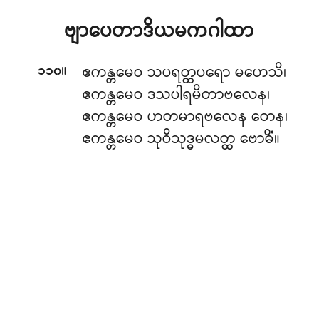
ဗျာပေတာဒိယမကဂါထာ
။
ဧကန္တမေဝ သပရတ္ထပရော မဟေသိ၊
၁၁၀
ဧကန္တမေဝ ဒသပါရမိတာဗလေန၊
ဧကန္တမေဝ ဟတမာရဗလေန တေန၊
ဧကန္တမေဝ သုဝိသုဒ္ဓမလတ္ထ ဗောဓိံ။