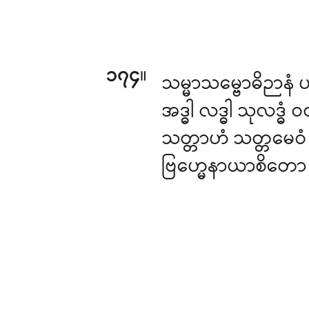
၁၇၄
။
သမ္မာသမ္ဗောဓိဉာန
အဒ္ဓါ လဒ္ဓါ သုလဒ္ဓံ
သတ္တာဟံ သတ္တမေဝံ
ဗြဟ္မေနာယာစိတော 