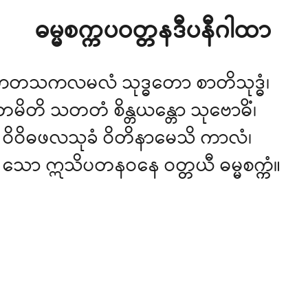
ဓမ္မစက္ကပဝတ္တနဒီပနီဂါထာ
ံ ဟတသကလမလံ သုဒ္ဓတော စာတိသုဒ္ဓံ၊
 ဝတမိတိ သတတံ စိန္တယန္တော သုဗောဓိံ၊
 ဝိဝိဓဖလသုခံ ဝိတိနာမေသိ ကာလံ၊
သော ဣသိပတနဝနေ ဝတ္တယီ ဓမ္မစက္ကံ။