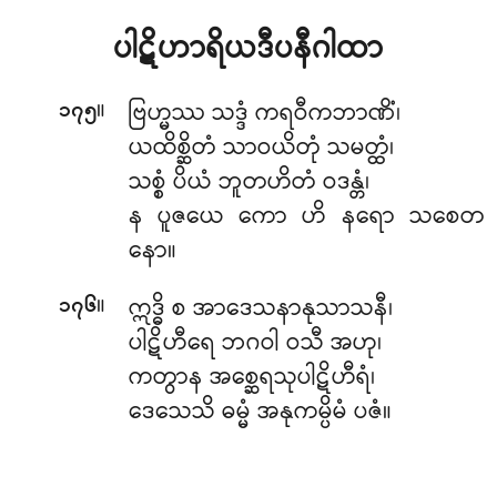
ပါဋိဟာရိယဒီပနီဂါထာ
။
ဗြဟ္မဿ သဒ္ဒံ ကရဝီကဘာဏိံ၊
၁၇၅
ယထိစ္ဆိတံ သာဝယိတုံ သမတ္ထံ၊
သစ္စံ ပိယံ ဘူတဟိတံ ဝဒန္တံ၊
န ပူဇယေ ကော ဟိ နရော သစေတ
နော။
။
ဣဒ္ဓိ စ အာဒေသနာနုသာသနီ၊
၁၇၆
ပါဋိဟီရေ ဘဂဝါ ဝသီ အဟု၊
ကတွာန အစ္ဆေရသုပါဋိဟီရံ၊
ဒေသေသိ ဓမ္မံ အနုကမ္ပိမံ ပဇံ။