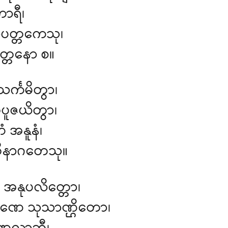
ကာရီ၊
သပတ္တကေသု၊
မတ္တနော စ။
င်္ကမိတွာ၊
ူဇယိတွာ၊
 အနူနံ၊
တိနာဂတေသု။
အနုပလိတ္တော၊
ုဏေ သုသာဏ္ဌိတော၊