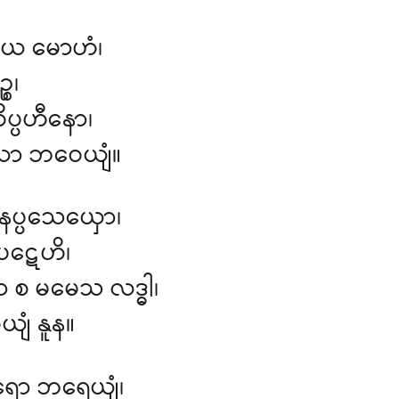
ဟာယ မောဟံ၊
္စ၊
္ပဟီနော၊
လော ဘဝေယျံ။
ပ္ပသေယှော၊
 ပဋေဟိ၊
စ မမေသ လဒ္ဓါ၊
ံ နူန။
ရော ဘရေယျံ၊