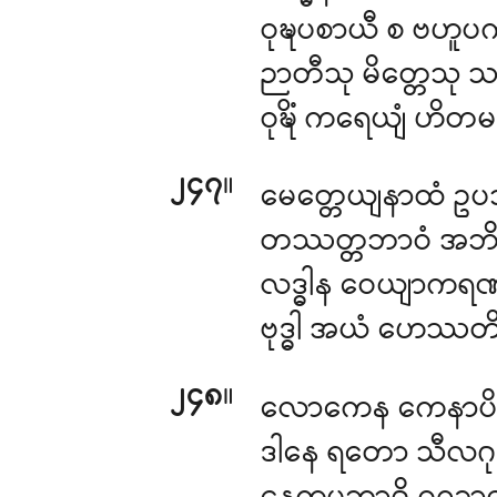
ဝုဍ္ဎပစာယီ စ ဗဟူပ
ဉာတီသု မိတ္တေသု 
ဝုဍ္ဎိံ ကရေယျံ ဟိတ
၂၄၇
။
မေတ္တေယျနာထံ ဥပသ
တဿတ္တဘာဝံ အဘိပ
လဒ္ဓါန ဝေယျာကရဏံ
ဗုဒ္ဓါ အယံ ဟေဿ
၂၄၈
။
လောကေန ကေနာပိ 
ဒါနေ ရတော သီလဂ