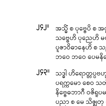
၂၄၂
။
အသ္မိံ စ ပုဗ္ဗေပိ စ
သဗ္ဗေဟိ ပုညေဟိ
ပူဇာဝိဓာနေဟိ စ 
ဘဝေ ဘဝေ ပေမနိ
၂၄၃
။
သဒ္ဓါ ဟိရောတ္တပ္ပဗ
ပရက္ကမော စေဝ သ
နိဗ္ဗေဓဘာဂီ ဝဇိရူပ
ပညာ စ မေ သိဇ္ဈတု 