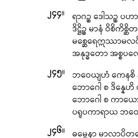
၂၄၄
။
ရာဂဉ္စ ဒေါသဉ္စ ပ
ဒိဋ္ဌိဉ္စ မာနံ ဝိစိကိစ္ဆိတဉ
မစ္ဆေရေဣဿာမလဝိပ
အနုဒ္ဓတော အစ္စပ
၂၄၅
။
ဘဝေယျဟံ ကေနစိ န
ဘောဂေါ စ ဒိန္နေဟိ
ဘောဂေါ စ ကာယော 
ပရူပကာရာယ ဘဝေယျ
၂၄၆
။
ဓမ္မေနာ မာလာပိတ