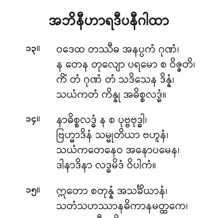
အဘိနီဟာရဒီပနီဂါထာ
။
ဝဒေထ တဿီဓ အနပ္ပကံ ဂုဏံ၊
၁၃
န တေန တုလျော ပရမော စ ဝိဇ္ဇတိ၊
ကိံ တံ ဂုဏံ တံ သဒိသေန ဒိန္နံ၊
သယံကတံ ကိန္နု အဓိစ္စလဒ္ဓံ။
။
နာဓိစ္စလဒ္ဓံ န စ ပုဗ္ဗဗုဒ္ဓါ၊
၁၄
ဗြဟ္မာဒိနံ သမ္မုတိယာ ဗဟူနံ၊
သယံကတေနေဝ အနောပမေန၊
ဒါနာဒိနာ လဒ္ဓမိဒံ ဝိပါကံ။
။
ဣတော စတုန္နံ အသင်္ခိယာနံ၊
၁၅
သတံသဟဿာနဓိကာနမတ္ထကေ၊