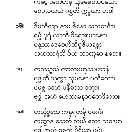
ကပ္ပေ အတီတမှိ သုမေဓတာပသော၊
ဝေဟာယသံ ဂစ္ဆတိ ဣဒ္ဓိယာ တဒါ။
။
ဒိပင်္ကရော နာမ ဇိနော သသင်္ဃော၊
၁၆
ရမ္မံ ပုရံ ယာတိ ဝိရောစမာနော၊
မနုဿဒေဝေဟိဘိပူဇိယန္တော၊
သဟဿရံသိ ဝိယ ဘာဏုမာ နဘေ။
။
တဿဉ္ဇသံ ကာတုဗဟုဿဟာနံ၊
၁၇
ဗုဒ္ဓါတိ သုတွာ သုမနော ပတီတော၊
မမဇ္ဇ ဒေဟံ ပနိမဿ ဒတွာ၊
ဗုဒ္ဓါ အဟံ ဟေဿမနာဂတေဒိသော။
။
တသ္မိဉ္ဇသေ ကန္ဒရတမှိ ပင်္ကေ၊
၁၈
ကတွာန သေတုံ သယိ သော သဒေဟံ၊
ဗုဒ္ဓါ အယံ ဂစ္ဆတု ပိဋ္ဌိယာ မမံ၊