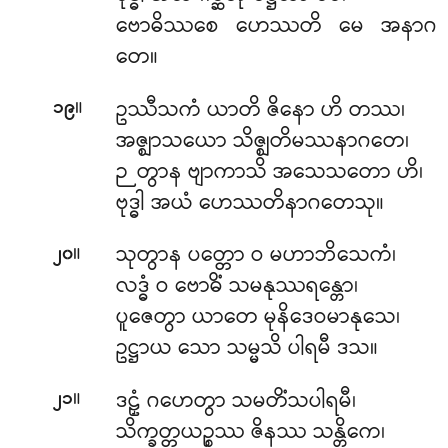
ဗောဓိဿစေ ဟေဿတိ မေ အနာဂ
တေ။
။
ဥဿီသကံ ယာတိ ဇိနော ဟိ တဿ၊
၁၉
အဇ္ဈာသယော သိဇ္ဈတိမဿနာဂတေ၊
ဉတွာန ဗျာကာသိ အသေသတော ဟိ၊
ဗုဒ္ဓါ အယံ ဟေဿတိနာဂတေသု။
။
သုတွာန ပတ္တော ဝ မဟာဘိသေကံ၊
၂၀
လဒ္ဓံ ဝ ဗောဓိံ သမနုဿရန္တော၊
ပူဇေတွာ ယာတေ မုနိဒေဝမာနုသေ၊
ဥဋ္ဌာယ သော သမ္မသိ ပါရမီ ဒသ။
။
ဒဠှံ ဂဟေတွာ သမတိံသပါရမီ၊
၂၁
သိက္ခတ္တယဉ္စဿ ဇိနဿ သန္တိကေ၊