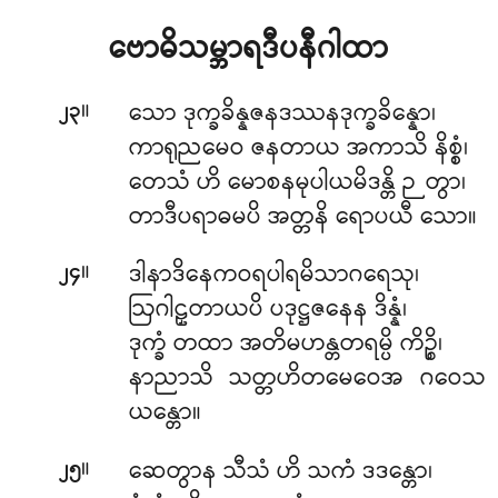
ဗောဓိသမ္ဘာရဒီပနီဂါထာ
။
သော ဒုက္ခခိန္နဇနဒဿနဒုက္ခခိန္နော၊
၂၃
ကာရုညမေဝ ဇနတာယ အကာသိ နိစ္စံ၊
တေသံ ဟိ မောစနမုပါယမိဒန္တိ ဉတွာ၊
တာဒီပရာဓမပိ အတ္တနိ ရောပယီ သော။
။
ဒါနာဒိနေကဝရပါရမိသာဂရေသု၊
၂၄
ဩဂါဠှတာယပိ ပဒုဋ္ဌဇနေန ဒိန္နံ၊
ဒုက္ခံ တထာ အတိမဟန္တတရမ္ပိ ကိဉ္စိ၊
နာညာသိ သတ္တဟိတမေဝေအ ဂဝေသ
ယန္တော။
။
ဆေတွာန သီသံ ဟိ သကံ ဒဒန္တော၊
၂၅