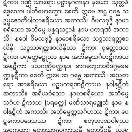
ဋီကာ၊ ဂဏ္ဌိ သာရော၊ ပဋ္ဌာနဂဏနာ နယော၊ သုတ္တနိ
ဒ္ဒေသော၊ ပါတိမောက္ခော၊ စေတိ၊ ဣမေ အဋ္ဌ ဂန္ထေ သ
ဒ္ဓမ္မဇောတိပါလာစရိယော အကာသိ။ ဝိမလဗုဒ္ဓိ နာမာ
စရိယော အဘိဓမ္မ-ပန္နရသဋ္ဌာနံ နာမ ပကရဏံ အကာ
သိ။ နဝေါ ဝိမလဗုဒ္ဓိ နာမာစရိယော သဒ္ဒသာရတ္ထဇာ
လိနီ၊ သဒ္ဒသာရတ္ထဇာလိနိယာ ဋီကာ၊ ဝုတ္တောဒယ
ဋီကာ၊ ပရမတ္ထမဉ္ဇူသာ နာမ အဘိဓမ္မသင်္ဂဟဋီကာယ
အနုဋီကာ ဒသဂဏ္ဌိဝဏ္ဏနာ၊ မာဂဓဘူတာဝိဒဂ္ဂမုခမ
ဏ္ဍနဋီကာ စေတိ ဣမေ ဆ ဂန္ထေ အကာသိ။ အညတ
ရော အာစရိယော ပဉ္စပကရဏဋီကာယ နဝါနုဋီကံ
အကာသိ။ အရိယဝံသော နာမာစရိယော အဘိဓမ္မ
သင်္ဂဟ-ဋီကာယ [ပရမတ္ထ] မဏိသာရမဉ္ဇူသံ နာမ န
ဝါနုဋီကံ အကာသိ။ အဘိဓမ္မတ္ထသင်္ဂဟဿ ဋီကာ၊ ပေ
ဋကောပဒေသဿ ဋီကာ၊ စတုဘာဏဝါရဿ
အဋ္ဌကထာ၊ မဟာသာရပကာသနီ၊ မဟာဒီပနီ၊ သာရ