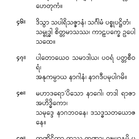
ဟေတုကံ။
။
ဒိသွာ သပါရိသဇ္ဇာနံ၊ သင်္ဂါမံ ပစ္စုပဋ္ဌိတံ၊
၄၆
သမ္ဗုဒ္ဓါ စိတ္တမာသဿ၊ ကာဠပက္ခေ ဥပေါ
သထေ။
။
ပါတောယေဝ သမာဒါယ၊ ပဝရံ ပတ္တစီဝ
၄၇
ရံ၊
အနုကမ္ပာယ နာဂါနံ၊ နာဂဒီပမုပါဂမိ။
။
မဟာဒရော’ပိသော နာဂေါ၊ တဒါ ရာဇာ
၄၈
အဟိဒ္ဓိကော၊
သမုဒ္ဒေ နာဂဘဝနေ၊ ဒသဒ္ဓသတယောဇ
နေ။
။
၄၉