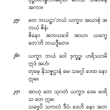
ဝုဋ္ဌိဝါတန္ဓကာရေသိ၊ တေသံ သံဝေဇနံ
အကာ။
။
တေ ဘယဋ္ဌာ’ဘယံ ယက္ခာ၊ အယာစုံ အ
၂၅
ဘယံ ဇိနံ၊
ဇိနော အဘယဒေါ အာဟ၊ ယက္ခေ
တေ’တိ ဘယဒ္ဒီတေ။
။
ယက္ခာ
ဘယံ ဝေါ ဒုက္ခဉ္စ၊ ဟရိဿာမိ
၂၆
ဣဒံ အဟံ၊
တုမှေ နိသဇ္ဇဌာနံ မေ၊ သမဂ္ဂါ ဒေထ နော
ဣဓ။
။
အာဟု တေ သုဂတံ ယက္ခာ၊ ဒေမ မာရိ
၂၇
သ တေ ဣဓ၊
သဗ္ဗေပိ သကလံ ဒီပံ၊ ဒေဟိ နော အဘ