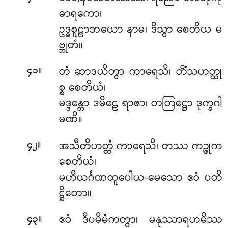
ဓာရကော၊
ဥဒ္ဓစူဠာဘယော နာမ၊ ဒိသွာ စေတိယ မ
ဗ္ဘုတံ။
။
တံ
ဆာဒယိတွာ ကာရေသိ၊ တိံသဟတ္ထု
၄၁
စ္စ စေတိယံ၊
မဒ္ဒန္တော ဒမိဠေ ရာဇာ၊ တတြဋ္ဌော ဒုက္ခဂါ
မဏိ။
။
အသီတိဟတ္ထံ ကာရေသိ၊ တဿ ကဉ္ဇုက
၄၂
စေတိယံ၊
မဟိယင်္ဂဏထူပေါယ-မေသော ဧဝံ ပတိ
ဋ္ဌိတော။
။
ဧဝံ ဒီပမိမံကတွာ၊ မနုဿာရဟမိဿ
၄၃