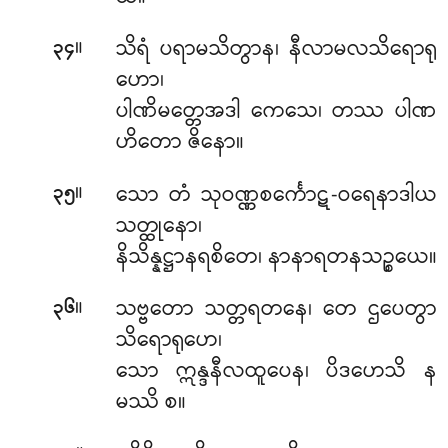
။
သိရံ ပရာမသိတွာန၊ နီလာမလသိရောရု
၃၄
ဟော၊
ပါဏိမတ္တေအဒါ ကေသေ၊ တဿ ပါဏ
ဟိတော ဇိနော။
။
သော တံ သုဝဏ္ဏစင်္ကောဋ-ဝရေနာဒါယ
၃၅
သတ္ထုနော၊
နိသိန္နဋ္ဌာနရစိတေ၊ နာနာရတနသဉ္စယေ။
။
သဗ္ဗတော သတ္တရတနေ၊ တေ ဌပေတွာ
၃၆
သိရောရုဟေ၊
သော ဣန္ဒနီလထူပေန၊ ပိဒဟေသိ န
မဿိ စ။