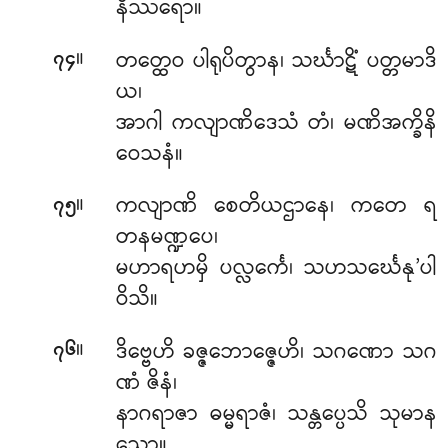
နိဿရော။
။
တတ္ထေဝ ပါရုပိတွာန၊ သင်္ဃာဋိံ ပတ္တမာဒိ
၇၄
ယ၊
အာဂါ ကလျာဏိဒေသံ တံ၊ မဏိအက္ခိနိ
ဝေသနံ။
။
ကလျာဏိ စေတိယဌာနေ၊ ကတေ ရ
၇၅
တနမဏ္ဍပေ၊
မဟာရဟမှိ ပလ္လင်္ကေ၊ သဟသင်္ဃေနု’ပါ
ဝိသိ။
။
ဒိဗ္ဗေဟိ ခဇ္ဇဘောဇ္ဇေဟိ၊ သဂဏော သဂ
၇၆
ဏံ ဇိနံ၊
နာဂရာဇာ ဓမ္မရာဇံ၊ သန္တပ္ပေသိ သုမာန
သော။