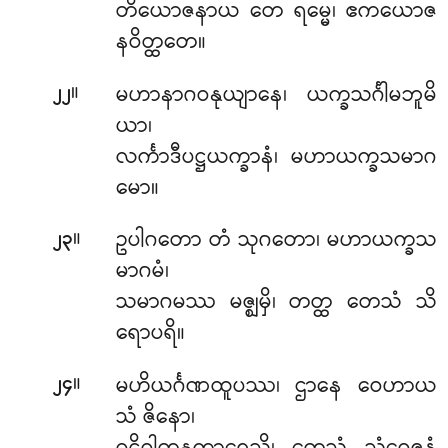
တိယောဇနာယ တေ ရမ္မေ၊ ဧကယောဇ
နဝိတ္ထတေ။
။
မဟာနာဂဝနုယျာနေ၊ ယက္ခသင်္ဂါမဘူမိ
၂၂
ယာ၊
လင်္ကာဒီပဋ္ဌယက္ခာနံ၊ မဟာယက္ခသမာဂ
မော။
။
ဥပါဂတော တံ သုဂတော၊ မဟာယက္ခသ
၂၃
မာဂမံ၊
သမာဂမဿ မဇ္ဈမှိ၊ တတ္ထ တေသံ သိ
ရောပရိ။
။
မဟိယင်္ဂဏထူပဿ၊ ဌာနေ ဝေဟာယ
၂၄
သံ ဇိနော၊