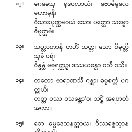
။
မဂဓေသု ရုဝေလာယံ၊ ဗောဓိမူလေ
၁၂
မဟာမုနိ၊
ဝိသာခပုဏ္ဏမာယံ သော၊ ပတ္တော သမ္ဗော
ဓိမုတ္တမံ။
။
သတ္တာဟာနိ တဟိံ သတ္တ၊ သော ဝိမုတ္တိ
၁၃
သုခံ ပရံ၊
ဝိန္ဒန္တံ မဓုရတ္တဉ္စ၊ ဒဿယန္တော ဝသီ ဝသိ။
။
တတော ဗာရာဏသိံ ဂန္တွာ၊ ဓမ္မစက္ကံ ပဂ
၁၄
တ္တယိ၊
တတ္ထ ဝဿ ဝသန္တော’ဝ၊ သဋ္ဌိံ အရဟတံ
အကာ။
။
တေ ဓမ္မဒေသနတ္ထာယ၊ ဝိဿဇ္ဇေတွာန
၁၅