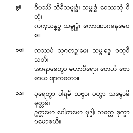
။
ဝိပဿိံ သိခီသမ္ဗုဒ္ဓံ၊ သမ္ဗုဒ္ဓံ ဝေဿဘုံ ဝိ
၉
ဘုံ၊
ကကုသန္ဓဉ္စ သမ္ဗုဒ္ဓံ၊ ကောဏာဂမနမေဝ
စ။
။
ကဿပံ သုဂတဉ္စ’မေ၊ သမ္ဗုဒ္ဓေ စတုဝီ
၁၀
သတိ၊
အာရာဓေတွာ မဟာဝီရော၊ တေဟိ ဗော
ဓာယ ဗျာကတော။
။
ပုရေတွာ
ပါရမီ သဗ္ဗာ၊ ပတွာ သမ္ဗောဓိ
၁၁
မုတ္တမံ၊
ဥတ္တမော ဂေါတမော ဗုဒ္ဓါ၊ သတ္တေ ဒုက္ခာ
ပမောစယိ။