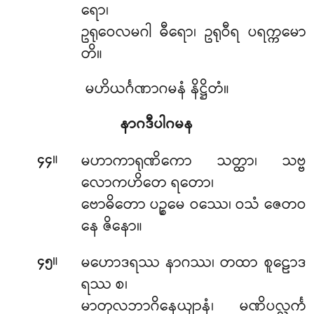
ရော၊
ဥရုဝေလမဂါ ဓီရော၊ ဥရုဝီရ ပရက္ကမော
တိ။
မဟိယင်္ဂဏာဂမနံ နိဋ္ဌိတံ။
နာဂဒီပါဂမန
။
မဟာကာရုဏိကော သတ္ထာ၊ သဗ္ဗ
၄၄
လောကဟိတေ ရတော၊
ဗောဓိတော ပဉ္စမေ ဝဿေ၊ ဝသံ ဇေတဝ
နေ ဇိနော။
။
မဟောဒရဿ နာဂဿ၊ တထာ စူဠောဒ
၄၅
ရဿ စ၊
မာတုလဘာဂိနေယျာနံ၊ မဏိပလ္လင်္က