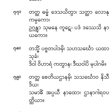
။
တတ္ထ ဓမ္မံ ဒေသယိတွာ၊ သတ္ထာ လောနု
၇၇
ကမ္ပကော၊
ဥဂ္ဂန္တွာ သုမနေ ကူဋေ၊ ပဒံ ဒဿေသိ နာ
ယကော။
။
တသ္မိံ ပဗ္ဗတပါဒမှိ၊ သဟသင်္ဃော ယထာ
၇၈
သုခံ၊
ဒိဝါ ဝိဟာရံ ကတွာန၊ ဒီဃဝါပိ မုပါဂမိ။
။
တတ္ထ
စေတိယဌာနမှိ၊ သသင်္ဃောဝ နိသီ
၇၉
ဒိယ၊
သမာဓိံ အပ္ပယီ နာထော၊ ဌာနာဂါရဝပ
တ္တိယာ။