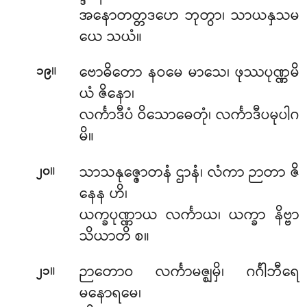
အနောတတ္တဒဟေ ဘုတွာ၊ သာယနှသမ
ယေ သယံ။
။
ဗောဓိတော နဝမေ မာသေ၊ ဖုဿပုဏ္ဏမိ
၁၉
ယံ ဇိနော၊
လင်္ကာဒီပံ ဝိသောဓေတုံ၊ လင်္ကာဒီပမုပါဂ
မိ။
။
သာသနုဇ္ဇောတနံ ဌာနံ၊ လံကာ ဉာတာ ဇိ
၂၀
နေန ဟိ၊
ယက္ခပုဏ္ဏာယ လင်္ကာယ၊ ယက္ခာ နိဗ္ဗာ
သိယာတိ စ။
။
ဉာတောဝ လင်္ကာမဇ္ဈမှိ၊ ဂင်္ဂါဘီရေ
၂၁
မနောရမေ၊