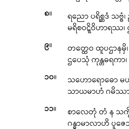
၈
။
ရညော ပရိစ္ဆဒံ သဗ္
မရိစဝဋ္ဋိဝိဟာရဿ၊ ဌ
၉
။
တတ္ထေဝ ထူပဌာနမှိ၊ သ
ဌပေသုံ ကုန္တဓရကာ၊
၁၀
။
သဟောရောဓော မဟာ
သာယမာဟံ ဂမိဿာမ၊
၁၁
။
စာလေတုံ တံ န သက္ခိ
ဂန္ဓာမာလာဟိ ပူဇ