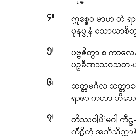
၄
။
ဣစ္စေဝ မာဟ တံ ရာဇာ
ပုနပ္ပုနံ သောယာစိ
၅
။
ပဗ္ဗဇိတွာ စ ကာလေ
ပဉ္စခီဏာသဝသတ-ပ
၆
။
ဆတ္တမင်္ဂလ သတ္
ရာဇာ ကတာ ဘိသေ
၇
။
တိဿဝါပိ’မဂါ ကီဠ-ဝ
ကီဠိတုံ အဘိသိတ္တာနံ၊ 