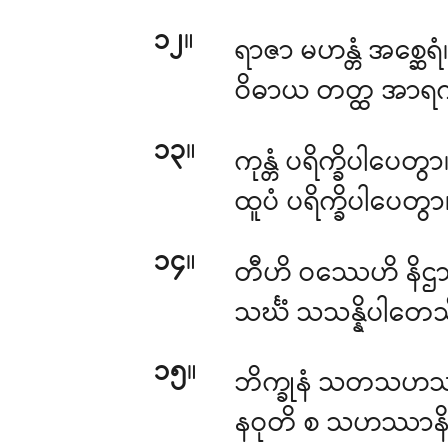
၁၂
။
ရာဇာ
မဟန္တံ အစ္ဆေရ
ဝိဓာယ တတ္ထ အာရက္
၁၃
။
ကုန္တံ ပရိက္ခိပါပေ
ထူပံ ပရိက္ခိပါပေတ
၁၄
။
တီဟိ ဝဿေဟိ နိဌာ
သင်္ဃံ သသန္နိပါ
၁၅
။
ဘိက္ခုနံ သတသဟဿာ
နဝုတိ စ သဟဿာနိ