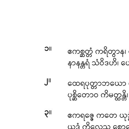
၁
။
ဧကစ္ဆတ္တံ
ကရိတွာန၊
နာနန္တရံ သံဝိဒဟိ
၂
။
ထေရပုတ္တာဘယော ယေ
ပုစ္ဆိတောဝ ကိမတ္ထန္တိ
၃
။
ဧကရဇ္ဇေ ကတေ ယုဒ္ဓံ
ယုဒ္ဓံ ကိလေသ စောရ