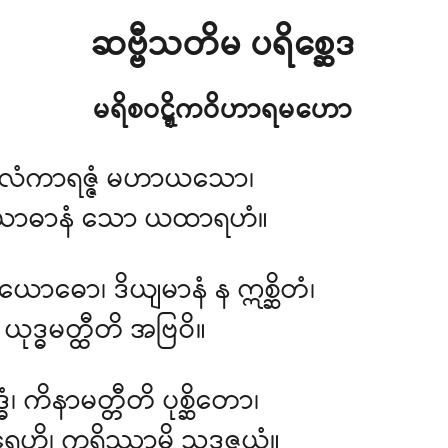
ဆဗ္ဗီသတိမ ပရိစ္ဆေဒ
မရိစဝဋ္ဋိကဝိဟာရမဟော
 လံကာရဇ္ဇံ မဟာယသော၊
၊ ယောဓာနံ သော ယထာရဟံ။
ာဓော၊ ဒိယျမာနံ န ဣစ္ဆိတံ၊
၊ ယုဒ္ဓမတ္ထီတိ အဗြဝိ။
၊ ကိနာမတ္တီတိ ပုစ္ဆိတော၊
ေဟိ၊ ကရိဿာမိ သုဒုဇ္ဇယံ။