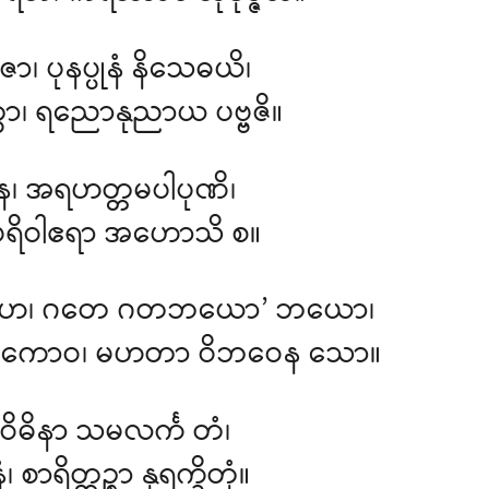
၊ ပုနပ္ပုနံ နိသေဓယိ၊
တွာ၊ ရညောနုညာယ ပဗ္ဗဇိ။
န၊ အရဟတ္တမပါပုဏိ၊
ရိဝါဧရာ အဟောသိ စ။
တာဟေ၊ ဂတေ ဂတဘယော’ ဘယော၊
ကောဝ၊ မဟတာ ဝိဘဝေန သော။
ိဓိနာ သမလင်္က တံ၊
စာရိတ္တဉ္စာ နုရက္ခိတုံ။