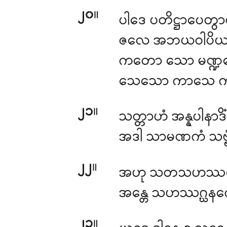
၂၀
။
ပါဒေ ပတိဋ္ဌာပေတွာပ
ဇလေ အဘယဝါပိယ
ကတော သော မဏ္ဍပ
သေသော ကာသေ 
၂၁
။
သတ္တာဟံ အန္နပါနာဒိ
အဒါ သာမဏကံ သဗ္ဗံ
၂၂
။
အဟု သတသဟဿဂ္ဃော
အန္တေ သဟဿဂ္ဃနကေ
၂၃
။