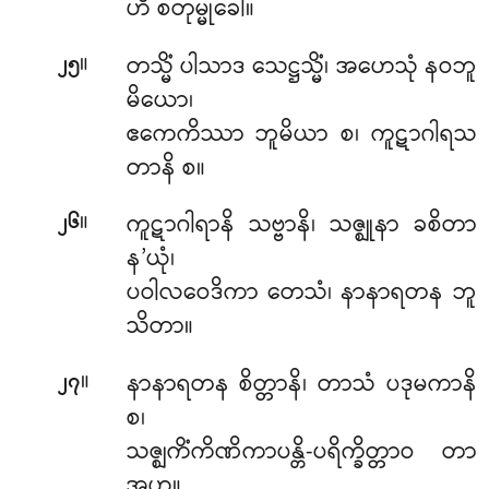
ဟိ စတုမ္မုခေါ။
။
တသ္မိံ ပါသာဒ သေဋ္ဌသ္မိံ၊ အဟေသုံ နဝဘူ
၂၅
မိယော၊
ဧကေကိဿာ ဘူမိယာ စ၊ ကူဋာဂါရသ
တာနိ စ။
။
ကူဋာဂါရာနိ သဗ္ဗာနိ၊ သဇ္ဈုနာ ခစိတာ
၂၆
န’ယုံ၊
ပဝါလဝေဒိကာ တေသံ၊ နာနာရတန ဘူ
သိတာ။
။
နာနာရတန စိတ္တာနိ၊ တာသံ ပဒုမကာနိ
၂၇
စ၊
သဇ္ဈကိံကိဏိကာပန္တိ-ပရိက္ခိတ္တာဝ တာ
အဟု။