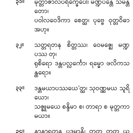
။
မုတ္တာဇာလပရိက္ခေပေါ၊ မဏ္ဍပန္တေ သမန္တ
၃၁
တော၊
ပဝါလဝေဒိကာ စေတ္ထ၊ ပုဗ္ဗေ ဝုတ္တဝိဓာ
အဟု။
။
သတ္တရတန စိတ္တဿ၊ ဝေမဇ္ဈေ မဏ္ဍ
၃၂
ပဿ တု၊
ရုစိရော ဒန္တပလ္လင်္ကော၊ ရမ္မော ဖလိကသ
န္ထရော။
။
ဒန္တမယာပဿယေ’တ္ထ၊ သုဝဏ္ဏမယ သူရိ
၃၃
ယော၊
သဇ္ဈုမယေ စန္ဒိမာ စ၊ တာရာ စ မုတ္တကာ
မယာ။
။
နာနာရတန
ပဒုမာနိ၊ တတ္ထ တတ္ထ ယ
၃၄