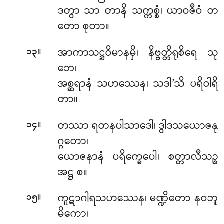
ဒတွာ သာ တာနိ သက္ကစ္စံ၊ ယာဝဇီဝံ တ
တော စုတာ။
။
အာကာသဋ္ဌဝိမာနမှိ၊ နိဗ္ဗတ္တိရုစိရေ သု
၁၃
ဘေ၊
အစ္ဆရာနံ သဟဿေန၊ သဒါ’သိ ပရိဝါရိ
တာ။
။
တဿာ ရတနပါသာဒေါ၊ ဒွါဒသယောဇနု
၁၄
ဂ္ဂတော၊
ယောဇနာနံ ပရိက္ခေပေါ၊ စတ္တာလီသဉ္စ
အဋ္ဌ စ။
။
ကူဋာဂါရသဟဿေန၊ မဏ္ဍိတော နဝဘူ
၁၅
မိကော၊