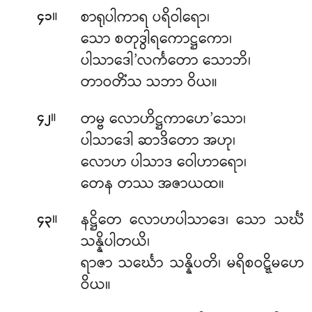
။
စာရုပါကာရ ပရိဝါရော၊
၄၁
သော စတုဒွါရကောဋ္ဌကော၊
ပါသာဒေါ’လင်္ကတော သောဘိ၊
တာဝတိံသ သဘာ ဝိယ။
။
တမ္ဗ လောဟိဋ္ဌကာဟေ’သော၊
၄၂
ပါသာဒေါ ဆာဒိတော အဟု၊
လောဟ ပါသာဒ ဝေါဟာရော၊
တေန တဿ အဇာယထ။
။
နဋ္ဌိတေ လောဟပါသာဒေ၊ သော သင်္ဃံ
၄၃
သန္နိပါတယိ၊
ရာဇာ သင်္ဃော သန္နိပတိ၊ မရိစဝဋ္ဋိမဟေ
ဝိယ။