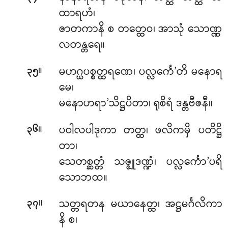
ထာရဟံ၊
ဇာတကာနိ စ တတ္ထေဝ၊ အာသုံ သောဏ္ဏ
လတန္တရေ။
။
မဟဂ္ဃပစ္စတ္ထရဏေ၊ ပလ္လင်္ကေ’တိ မနောရ
၃၅
မေ၊
မနောဟရာ’သိဋ္ဌပိတာ၊ ရုစိရံ ဒန္တဗီဇနီ။
။
ပဝါလပါဒုကာ တတ္ထ၊ ဖလိကမှိ ပတိဋ္ဌိ
၃၆
တာ၊
သေတစ္ဆတ္တံ သဇ္ဈုဒဏ္ဍံ၊ ပလ္လင်္ကော’ပရိ
သောဘထ။
။
သတ္တရတန မယာနေတ္ထ၊ အဋ္ဌမင်္ဂလိကာ
၃၇
နိ စ၊