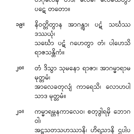
ဟိင်္ဂုလေန တဒါ လေခံ၊ လေခယိတွာ
ပဋေ တတော။
။
နိဝတ္တိတွာန အာဂန္တွာ၊ ပဋံ သင်္ဃဿ
၁၉
ဒဿယုံ၊
သင်္ဃော ပဋံ ဂဟေတွာ တံ၊ ပါဟေသိ
ရာဇသန္တိကံ။
။
တံ
ဒိသွာ သုမနော ရာဇာ၊ အာဂမ္မာရာမ
၂၀
မုတ္တမံ၊
အာလေခတုလျံ ကာရေသိ၊ လောဟပါ
သာဒ မုတ္တမံ။
။
ကမ္မာရမ္ဘနကာလေဝ၊ စတုဒွါရမှိ ဘောဂ
၂၁
ဝါ၊
အဋ္ဌသတသဟဿာနိ၊ ဟိရညာနိ ဌပါပ