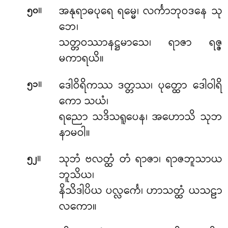
။
အနုရာဓပုရေ ရမ္မေ၊ လင်္ကာဘုဝဒနေ သု
၅၀
ဘေ၊
သတ္တဝဿာနဋ္ဌမာသေ၊ ရာဇာ ရဇ္ဇ
မကာရယိ။
။
ဒေါဝိရိကဿ ဒတ္တဿ၊ ပုတ္ထော ဒေါဝါရိ
၅၁
ကော သယံ၊
ရညော သဒိသရူပေန၊ အဟောသိ သုဘ
နာမဝါ။
။
သုဘံ ဗလတ္ထံ တံ ရာဇာ၊ ရာဇဘူသာယ
၅၂
ဘူသိယ၊
နိသိဒါပိယ ပလ္လင်္ကေ၊ ဟာသတ္ထံ ယသဠာ
လကော။