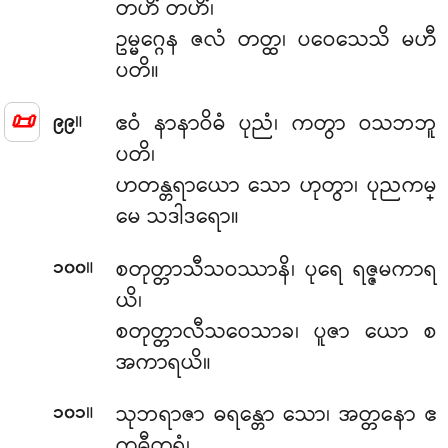
တဟိံ တဟိံ၊
ဥမ္မဂ္ဂေန ဇလံ တတ္ထ၊ ပဝေသေသိ မဟီ
ပတိ။
📜
။
ဧဝံ
နာနာဝိဓံ ပုညံ၊ ကတွာ ဝသဘဘူ
၉၉
ပတိ၊
ဟတန္တရာယော သော ဟုတွာ၊ ပုညကမ္
မေ သဒါဒရော။
။
စတုတ္တာသီသဝဿာနိ၊ ပုရေ ရဇ္ဇမကာရ
၁၀၀
ယိ၊
စတုတ္တာလီသဝေသာခ၊ ပူဇာ ယော စ
အကာရယိ။
။
သုဘရာဇာ ဓရန္တော သော၊ အတ္တနော ဧ
၁၀၁
ကဓီတရံ၊