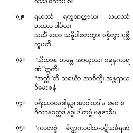
ဝဿ သောပိ စ။
။
ရဟဿံ ရက္ခဏတ္ထာယ၊ သဟဿံ
၇၂
တဿာ ဒါပိယ၊
သင်္ဃံ သော သန္နိပါတေတွာ၊ ဝန္ဒိတွာ ပုစ္ဆိ
ဘူပတိ။
။
‘‘သိယာနု
ဘန္တေ အာယုဿ၊ ဝဍ္ဎနကာရ
၇၃
ဏံ’’ဣတိ၊
‘‘အတ္ထီ’’တိ သင်္ဃော အာစိက္ခိ၊ အန္တရာယ
ဝိမောစနံ။
။
ပရိဿာဝနဒါနဉ္စ၊ အာဝါသဒါန မေဝ စ၊
၇၄
ဂိလာနဝတ္တဒါနဉ္စ၊ ဒါတဗ္ဗံ မနုဇာဓိပ။
။
‘‘ကာတဗ္ဗံ ဇိဏ္ဏကာဝါသ-ပဋိသင်္ခရဏံ
၇၅