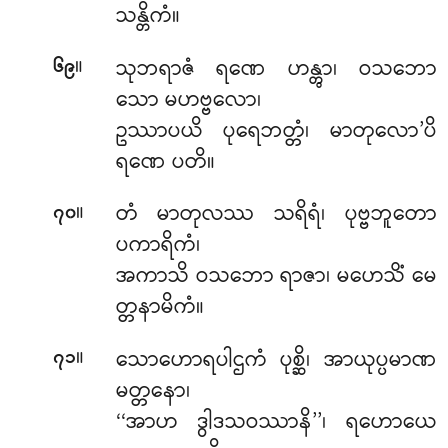
သန္တိကံ။
။
သုဘရာဇံ ရဏေ ဟန္တွာ၊ ဝသဘော
၆၉
သော မဟဗ္ဗလော၊
ဥဿာပယိ ပုရေဘတ္တံ၊ မာတုလော’ပိ
ရဏေ ပတိ။
။
တံ မာတုလဿ သရိရံ၊ ပုဗ္ဗဘူတော
၇၀
ပကာရိကံ၊
အကာသိ ဝသဘော ရာဇာ၊ မဟေသိံ မေ
တ္တနာမိကံ။
။
သောဟောရပါဌကံ ပုစ္ဆိ၊ အာယုပ္ပမာဏ
၇၁
မတ္တနော၊
‘‘အာဟ ဒွါဒသဝဿာနိ’’၊ ရဟောယေ