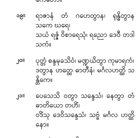
ဧကတော။
။
ရာဇာနံ တံ ဂဟေတွာန၊ ရုန္ဓိတွာန
၁၉
သကေ ဃရေ၊
သယံ ရဇ္ဇံ ဝိစာရေသုံ၊ ရညော ဒေဝီ တဒါ
သကံ။
။
ပုတ္တံ စန္ဒမုခသိဝံ၊ မဏ္ဍယိတွာ ကုမာရကံ၊
၂၀
ဒတွာန ဟတ္ထေ ဓာတီနံ၊ မင်္ဂလဟတ္ထိ သ
န္တိကေ။
။
ပေသေသိ ဝတွာ သန္ဒေသံ၊ နေတွာ တံ
၂၁
ဓာတိယော တဟိံ၊
ဝဒိံသု ဒေဝိသန္ဒေသံ၊ သဗ္ဗံ မင်္ဂလ ဟတ္ထိ
နော။