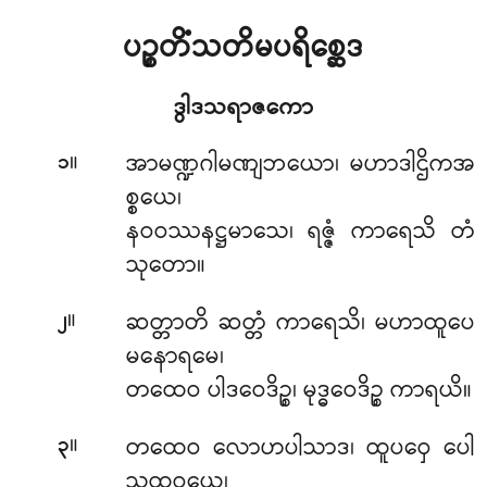
ပဉ္စတိံသတိမပရိစ္ဆေဒ
ဒွါဒသရာဇကော
။
အာမဏ္ဍဂါမဏျဘယော၊ မဟာဒါဌိကအ
၁
စ္စယေ၊
နဝဝဿနဋ္ဌမာသေ၊ ရဇ္ဇံ ကာရေသိ တံ
သုတော။
။
ဆတ္တာတိ ဆတ္တံ ကာရေသိ၊ မဟာထူပေ
၂
မနောရမေ၊
တထေဝ ပါဒဝေဒိဉ္စ၊ မုဒ္ဓဝေဒိဉ္စ ကာရယိ။
။
တထေဝ လောဟပါသာဒ၊ ထူပဝှေ ပေါ
၃
သထဝှယေ၊