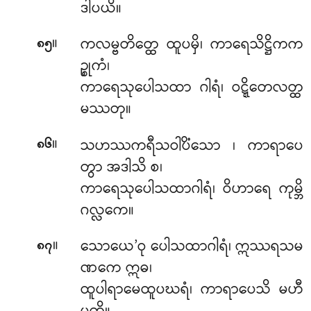
ဒါပယိ။
။
ကလမ္ဗတိတ္ထေ ထူပမှိ၊ ကာရေသိဋ္ဌိကက
၈၅
ဉ္စုကံ၊
ကာရေသုပေါသထာ ဂါရံ၊ ဝဋ္ဋိတေလတ္ထ
မဿတု။
။
သဟဿကရီသဝါပိံသော
၊ ကာရာပေ
၈၆
တွာ အဒါသိ စ၊
ကာရေသုပေါသထာဂါရံ၊ ဝိဟာရေ ကုမ္ဘိ
ဂလ္လကေ။
။
သောယေ’ဝု ပေါသထာဂါရံ၊ ဣဿရသမ
၈၇
ဏကေ ဣဓ၊
ထူပါရာမေထူပဃရံ၊ ကာရာပေသိ မဟီ