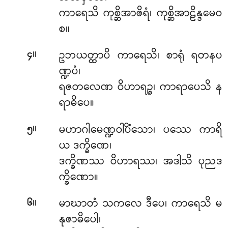
ကာရေသိ ကုစ္ဆိအာဇိရံ၊ ကုစ္ဆိအာဠိန္ဒမေဝ
စ။
။
ဥဘယတ္ထာပိ
ကာရေသိ၊ စာရုံ ရတနပ
၄
ဏ္ဍပံ၊
ရဇတလေဏ ဝိဟာရဉ္စ၊ ကာရာပေသိ န
ရာဓိပေ။
။
မဟာဂါမေဏ္ဍဝါပိံသော၊ ပဿေ ကာရိ
၅
ယ ဒက္ခိဏေ၊
ဒက္ခိဏဿ ဝိဟာရဿ၊ အဒါသိ ပုညဒ
က္ခိဏော။
။
မာဃာတံ သကလေ ဒီပေ၊ ကာရေသိ မ
၆
နုဇာဓိပေါ၊