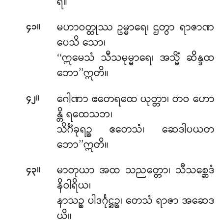
ရံ။
။
မဟာဝတ္ထုဿ ဥမ္မာရေ၊ ဌတွာ ရာဇာဏ
၄၁
ပေသိ သော၊
‘‘ဣမေသံ သီသမုမ္မာရေ၊ အသ္မိံ ဆိန္ဒထ
ဘော’’ဣတိ။
။
ဂေါဏာ ဧတေရထေ ယုတ္တာ၊ တဝ ဟော
၄၂
န္တိ ရထေသဘ၊
သိင်္ဂံခုရဉ္စ ဧတေသံ၊ ဆေဒါပယတ
ဘော’’ဣတိ။
။
မာတုယာ အထ သညတ္တော၊ သီသစ္ဆေဒံ
၄၃
နိဝါရိယ၊
နာသဉ္စ ပါဒင်္ဂုဋ္ဌဉ္စ၊ တေသံ ရာဇာ အဆေဒ
ယိ။