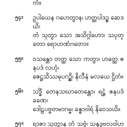
ကံ။
။
ဥပါယေန ဂဟေတွာန၊ ဟတ္ထပါဒဉ္စ ဆေဒ
၅၄
ယိ၊
တံ သုတွာ သော အသိဂ္ဂါဟော၊ သပုတ္
တော ရောဟဏံဂတော။
။
ဝသန္တော တတ္ထ သော ကတွာ၊ ဟတ္ထေ ဇ
၅၅
နပဒံ လဟုံ၊
ဇေဋ္ဌသိဿမုပဂဉ္ဆိ၊ နိလီနံ မလယေ ဌိတံ။
။
သဒ္ဓိံ တေနသဃာတေန္တော၊ ရဋ္ဌံ ဇနပဒံ
၅၆
ခဏေ၊
ဒေါဠပဗ္ဗတမာဂမ္မ၊ ခန္ဓာဝါရံ နိဝေသယိ။
။
ရာဇာ သုတွာန တံ သဗ္ဗံ၊ သန္နဒ္ဓဗလဝါဟ
၅၇