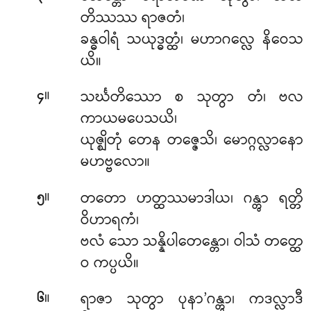
တိဿဿ ရာဇတံ၊
ခန္ဓဝါရံ သယုဒ္ဓတ္ထံ၊ မဟာဂလ္လေ နိဝေသ
ယိ။
။
သင်္ဃတိဿော စ သုတွာ တံ၊ ဗလ
၄
ကာယမပေသယိ၊
ယုဇ္ဈိတုံ တေန တဇ္ဇေသိ၊ မောဂ္ဂလ္လာနော
မဟဗ္ဗလော။
။
တတော ဟတ္ထဿမာဒါယ၊ ဂန္တွာ ရတ္တိ
၅
ဝိဟာရကံ၊
ဗလံ သော သန္နိပါတေန္တော၊ ဝါသံ တတ္ထေ
ဝ ကပ္ပယိ။
။
ရာဇာ သုတွာ ပုနာ’ဂန္တွာ၊ ကဒလ္လာဒီ
၆