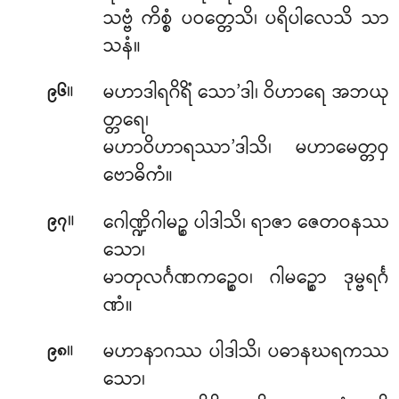
သဗ္ဗံ ကိစ္စံ ပဝတ္တေသိ၊ ပရိပါလေသိ သာ
သနံ။
။
မဟာဒါရဂိရိံ သော’ဒါ၊ ဝိဟာရေ အဘယု
၉၆
တ္တရေ၊
မဟာဝိဟာရဿာ’ဒါသိ၊ မဟာမေတ္တဝှ
ဗောဓိကံ။
။
ဂေါဏ္ဍိဂါမဉ္စ ပါဒါသိ၊ ရာဇာ ဇေတဝနဿ
၉၇
သော၊
မာတုလင်္ဂဏကဉ္စေဝ၊ ဂါမဉ္စော ဒုမ္ဗရင်္ဂ
ဏံ။
။
မဟာနာဂဿ ပါဒါသိ၊ ပဓာနဃရကဿ
၉၈
သော၊