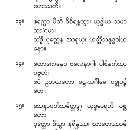
ဟေဿတိ။
။
ဧက္ကော
ပီတိ ဝိစိန္တေတွာ၊ ယုဒ္ဓါယ သမာ
၁၃
သာ’ဂမာ၊
သဒ္ဓိံ ပုတ္တေန အာရုယှ၊ ဟတ္ထိံသန္နဒ္ဓဝါဟ
နော။
။
ထောကေနေဝ ဗလေနာဂါ၊ ပါစိနတိဿ
၁၄
ပဗ္ဗတံ၊
ဧဝံ ဥဘယတော စူဠ-သင်္ဂါမေ ပစ္စုပဋ္ဌိ
တေ။
။
သေနာပတိသမိတ္တဒ္ဒု၊ ယုဒ္ဓမာရဘိ ပစ္ဆ
၁၅
တော၊
ပုတ္တော ဒိသွာ နရိန္ဒဿ၊ ဃာတေဿာမိ