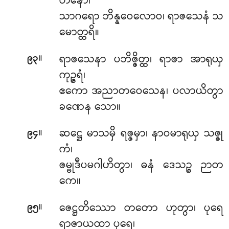
ဟနော၊
သာဂရော ဘိန္နဝေလောဝ၊ ရာဇသေနံ သ
မောတ္ထရိ။
။
ရာဇသေနာ ပဘိဇ္ဇိတ္ထ၊ ရာဇာ အာရုယှ
၉၃
ကုဉ္ဇရံ၊
ဧကော အညာတဝေသေန၊ ပလာယိတွာ
ခဏေန သော။
။
ဆဋ္ဌေ မာသမှိ ရဇ္ဇမှာ၊ နာဝမာရုယှ သဇ္ဇု
၉၄
ကံ၊
ဇမ္ဗုဒီပမဂါဟိတွာ၊ ဓနံ ဒေသဉ္စ ဉာတ
ကေ။
။
ဇေဋ္ဌတိဿော တတော ဟုတွာ၊ ပုရေ
၉၅
ရာဇာယထာ ပုရေ၊