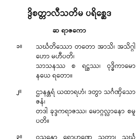
ဒွိစတ္တာလီသတိမ ပရိစ္ဆေဒ
ဆ ရာဇကော
။
သင်္ဃတိဿော
တတော အာသိ၊ အသိဂ္ဂါ
၁
ဟော မဟီပတိ၊
သာသနဿ စ ရဋ္ဌဿ၊ ဝုဒ္ဓိကာမော
နယေ ရတော။
။
ဌာနန္တရံ ယထာရဟံ၊ ဒတွာ သင်္ဂဏှိသော
၂
ဇနံ၊
တဒါ ခုဒ္ဒကရာဇဿ၊ မောဂ္ဂလ္လာနော စမူ
ပတိ။
။
ဝသန္တော ရောဟဏေ သုတွာ၊ သင်္ဃ
၃