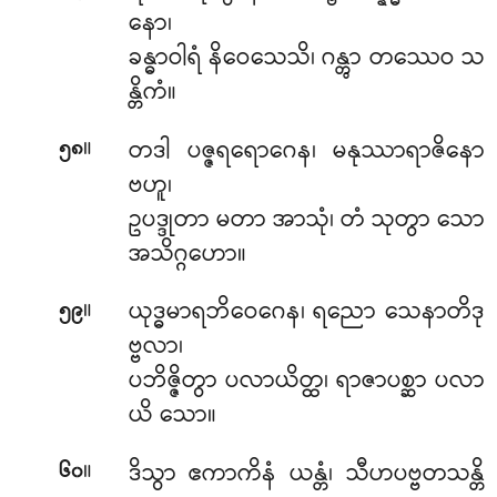
နော၊
ခန္ဓာဝါရံ နိဝေသေသိ၊ ဂန္တွာ တဿေဝ သ
န္တိကံ။
။
တဒါ
ပဇ္ဇရရောဂေန၊ မနုဿာရာဇိနော
၅၈
ဗဟူ၊
ဥပဒ္ဒုတာ မတာ အာသုံ၊ တံ သုတွာ သော
အသိဂ္ဂဟော။
။
ယုဒ္ဓမာရဘိဝေဂေန၊ ရညော သေနာတိဒု
၅၉
ဗ္ဗလာ၊
ပဘိဇ္ဇိတွာ ပလာယိတ္ထ၊ ရာဇာပစ္ဆာ ပလာ
ယိ သော။
။
ဒိသွာ ဧကာကိနံ ယန္တံ၊ သီဟပဗ္ဗတသန္တိ
၆၀