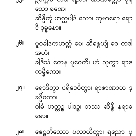
သော ခဏေ၊
ဆိန္ဒိတုံ ဟတ္ထပါဒံ သော၊ ကုမာရော ရော
ဒိ ဒုမ္မနော။
။
ပူဝခါဒကဟတ္ထံ မေ၊ ဆိန္ဒေယျံ စေ တဒါ
၂၆
အဟံ၊
ခါဒိသံ တေန ပူဝေတိ၊ ဟံ သုတွာ ရာဇ
ကမ္မိကော။
။
ရောဒိတွာ ပရိဒေဝိတွာ၊ ရာဇာဏာယ ဒု
၂၇
ခဒ္ဒိတော၊
ဝါမံ ဟတ္ထဉ္စ ပါဒဉ္စ၊ တဿ ဆိန္ဒိ နရာဓ
မော။
။
ဇေဋ္ဌတိဿော
ပလာယိတွာ၊ ရညော ပု
၂၈