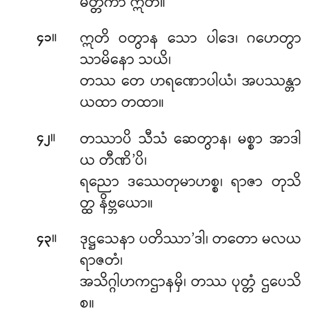
မတ္တကာ ဣတိ။
။
ဣတိ ဝတွာန သော ပါဒေ၊ ဂဟေတွာ
၄၁
သာမိနော သယိ၊
တဿ တေ ဟရဏောပါယံ၊ အပဿန္တာ
ယထာ တထာ။
။
တဿာပိ သီသံ ဆေတွာန၊ မစ္စာ အာဒါ
၄၂
ယ တီဏိ’ပိ၊
ရညော ဒဿေတုမာဟစ္စ၊ ရာဇာ တုသိ
တ္ထ နိဗ္ဘယော။
။
ဒုဋ္ဌသေနာ
ပတိဿာ’ဒါ၊ တတော မလယ
၄၃
ရာဇတံ၊
အသိဂ္ဂါဟကဌာနမှိ၊ တဿ ပုတ္တံ ဌပေသိ
စ။