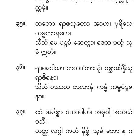
က္ကမုံ။
။
တတော ရာဇသုတော အာဟ၊ ပုရိသေ
၃၅
ကမ္မကာရကေ၊
သီသံ မေ ပဌမံ ဆေတွာ၊ ဒေထ မယှံ သု
ခံ ဣတိ။
။
ရာဇပေါသာ တထာ’ကာသုံ၊ ပစ္ဆာဆိန္ဒိံသု
၃၆
ရာဇိနော၊
သီသံ ပဿထ ဗာလာနံ၊ ကမ္မံ ကမ္မဝိဒူဇ
နာ။
။
ဧဝံ အနိစ္စာ ဘောဂါဟိ၊ အဓုဝါ အသယံ
၃၇
ဝသီ၊
တတ္ထ လဂ္ဂါ ကထံ နိစ္စံ၊ သုခံ ဘော န ဂ