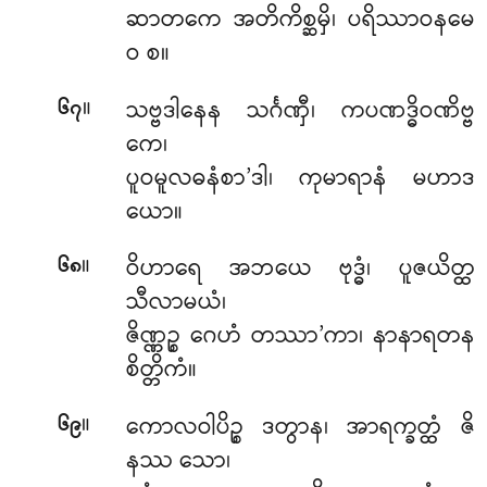
ဆာတကေ အတိကိစ္ဆမှိ၊ ပရိဿာဝနမေ
ဝ စ။
။
သဗ္ဗဒါနေန သင်္ဂဏှီ၊ ကပဏဒ္ဓိဝဏိဗ္ဗ
၆၇
ကေ၊
ပူဝမူလဓနံစာ’ဒါ၊ ကုမာရာနံ မဟာဒ
ယော။
။
ဝိဟာရေ အဘယေ ဗုဒ္ဓံ၊ ပူဇယိတ္ထ
၆၈
သီလာမယံ၊
ဇိဏ္ဏဉ္စ ဂေဟံ တဿာ’ကာ၊ နာနာရတန
စိတ္တိကံ။
။
ကောလဝါပိဉ္စ ဒတွာန၊ အာရက္ခတ္ထံ ဇိ
၆၉
နဿ သော၊