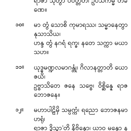
ရာဇာ သုတွာ ပဝတ္တိတံ၊ ဥပသင်္ကမ္မ တင်္ခ
ဏေ။
။
မာ တွံ သောစိ ကုမာရဿ၊ သမ္မာနေတွာ
၁၀
နုသာသိယ၊
ဟန္ဒ တွံ နဂရံ ရက္ခ၊ နတေ သက္ကာ မယာ
သဟ။
။
ယုဒ္ဓမဏ္ဍလမာဂန္တုံ၊ ဂိလာနတ္တာတိ ယော
၁၁
ဇယိ၊
ဥဗ္ဗာသိတေ ဇနေ သဗ္ဗေ၊ ဝိစ္ဆိန္နေ ရာဇ
ဘောဇနေ။
။
မဟာပါဠိမှိ သမ္ပက္ကံ၊ ရညော ဘောဇနမာ
၁၂
ဟရုံ၊
ရာဇာ ဒွိသွာ’တိ နိဗိန္နော၊ ယာဝ မန္ဒော န