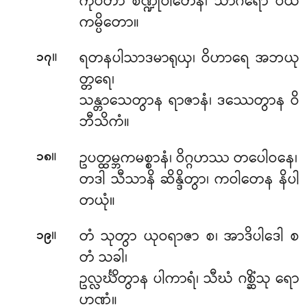
ကုပိတာ စဏ္ဍုဝါတေန၊ သာဂရော ဝိယ
ကမ္ပိတော။
။
ရတနပါသာဒမာရုယှ၊ ဝိဟာရေ အဘယု
၁၇
တ္တရေ၊
သန္တာသေတွာန ရာဇာနံ၊ ဒဿေတွာန ဝိ
ဘီသိကံ။
။
ဥပတ္ထမ္ဘကမစ္စာနံ၊ ဝိဂ္ဂဟဿ တပေါဝနေ၊
၁၈
တဒါ သီသာနိ ဆိန္ဒိတွာ၊ ကဝါတေန နိပါ
တယုံ။
။
တံ သုတွာ ယုဝရာဇာ စ၊ အာဒိပါဒေါ စ
၁၉
တံ သခါ၊
ဥလ္လင်္ဃိတွာန ပါကာရံ၊ သီဃံ ဂစ္ဆိံသု ရော
ဟဏံ။