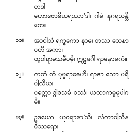
တဒါ၊
မဟာဗောဓိဃရဿာ’ဒါ၊ ဂါမံ နဂရသန္တိ
ကေ။
။
အာဝါသံ ရက္ခကော နာမ၊ တဿ သေနာ
၁၁
ပတီ အကာ၊
ထူပါရာမသမီပမှိ၊ ဣဠင်္ဂေါ ရာဇနာမကံ။
။
ကတံ တံ ပုဗ္ဗရာဇေဟိ၊ ရာဇာ သော ပရိ
၁၂
ပါလိယ၊
ပတ္တော ဒွါဒသမံ ဝဿံ၊ ယထာကမ္မမုပါဂ
မိ။
။
ဥဒယော
ယုဝရာဇာ’သိ၊ လံကာဝါသီန
၁၃
မိဿရော၊