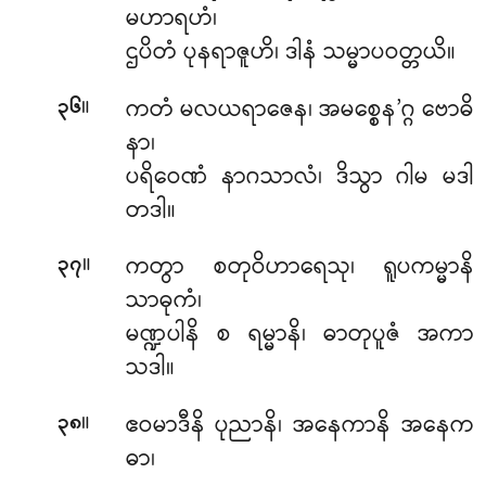
မဟာရဟံ၊
ဌပိတံ ပုနရာဇူဟိ၊ ဒါနံ သမ္မာပဝတ္တယိ။
။
ကတံ မလယရာဇေန၊ အမစ္စေန’ဂ္ဂ ဗောဓိ
၃၆
နာ၊
ပရိဝေဏံ နာဂသာလံ၊ ဒိသွာ ဂါမ မဒါ
တဒါ။
။
ကတွာ စတုဝိဟာရေသု၊ ရူပကမ္မာနိ
၃၇
သာဓုကံ၊
မဏ္ဍပါနိ စ ရမ္မာနိ၊ ဓာတုပူဇံ အကာ
သဒါ။
။
ဧဝမာဒီနိ ပုညာနိ၊ အနေကာနိ အနေက
၃၈
ဓာ၊