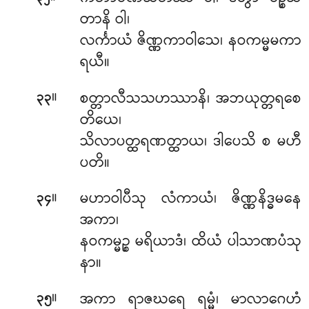
တာနိ ဝါ၊
လင်္ကာယံ ဇိဏ္ဏကာဝါသေ၊ နဝကမ္မမကာ
ရယီ။
။
စတ္တာလီသသဟဿာနိ၊ အဘယုတ္တရစေ
၃၃
တိယေ၊
သိလာပတ္ထရဏတ္ထာယ၊ ဒါပေသိ စ မဟီ
ပတိ။
။
မဟာဝါပီသု လံကာယံ၊ ဇိဏ္ဏနိဒ္ဓမနေ
၃၄
အကာ၊
နဝကမ္မဉ္စ မရိယာဒံ၊ ထိယံ ပါသာဏပံသု
နာ။
။
အကာ ရာဇဃရေ ရမ္မံ၊ မာလာဂေဟံ
၃၅