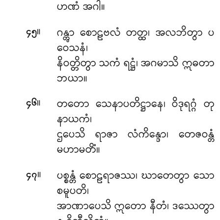
ဟဏံ အဂါ။
။
ဂန္တွာ စောဠဗလံ တတ္ထ၊ အလဘိတွာ ပ
၄၅
ဝေသနံ၊
နိဝတ္တိတွာ သကံ ရဋ္ဌံ၊ အဂမာသိ ဣဓတာ
ဘယာ။
။
တတော သေနာပတိဋ္ဌာနေ၊ ဝိဒုရဂ္ဂံ တု
၄၆
နာယကံ၊
ဌပေသိ ရာဇာ လံကိန္ဒော၊ တေဇဝန္တံ
မဟာမတိံ။
။
ပစ္စန္တံ စောဠရာဇဿ၊ ဃာတေတွာ သော
၄၇
စမူပတိ၊
အာဏာပေသိ ဣတော နီတံ၊ ဒဿေတွာ