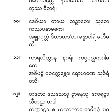
မဟေသိတ္တေ နိဝေသေသိ၊ သကဘာ
တုဿ ဓီတရံ။
။
ဒေဝိယာ တာယ သဉ္ဇာတေ၊ သုတေ
၁၀
ကဿပနာမကေ၊
အဇ္ဈာဝုတ္တံ ဝိဟာယာ’ထ၊ ခန္ဓာဝါရံ မဟီမ
တိ။
။
ကာရယိတွာန နဂရံ၊ ကပ္ပဂလ္လကဂါမ
၁၁
ကေ၊
အဓိပစ္စံ ပဝတ္တေန္တော၊ ရောဟဏေ သုစိရံ
ဝသီ။
။
တတော သေသေသု ဌာနေသု၊ ကေရဠာ
၁၂
သီဟဠာ တဒါ၊
ကဏ္ဏာဋာ စ ယထာကာမ-မာဓိပစ္စံ ပဝ