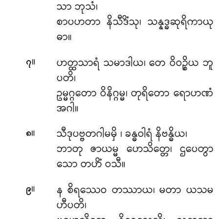
သာ ဘုသံ၊
စာပဟတာ နိသီဒိံသု၊ သန္နဒ္ဓဆုရိကာယု
ဓာ။
။
ဟတ္ထသာရံ သမာဒါယ၊ တေ ဝိဝဉ္စိယ ဘူ
၇
ပတိ၊
ဥမ္မဂ္ဂတော ဝိနိဂ္ဂမ္မ၊ တုရိတော ရောဟဏံ
အဂါ။
။
သီဒုပဗ္ဗတဂါမမှိ
၊ ခန္ဓဝါရံ နိဗန္ဓိယ၊
၈
ဘာတု ဇာယမ္မ ဟေသိတ္တေ၊ ဌပေတွာ
သော တဟိံ ဝသီ။
။
န စိရဿေဝ တဿာယ၊ မတာ ယသမ
၉
ဟီပတိ၊