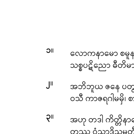
၁
။
လောကနာမော စမူန
သစ္စပဋိညော ဓီတိမ
၂
။
အဘိဘူယ ဇနေ ပတွာ
ဝသီ ကာဇရဂါမမှိ၊ စာ
၃
။
အဟု တဒါ ကိတ္တိနာ
တဿ ဝံသာဒိသမ္ပတ္တီ၊