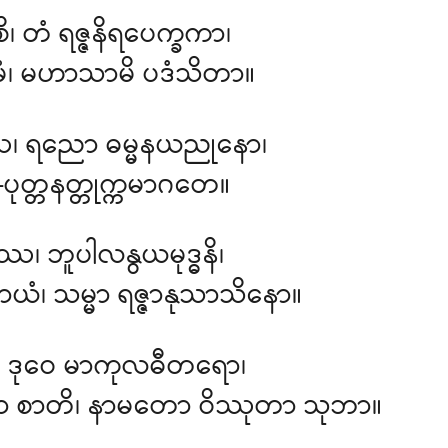
၊ တံ ရဇ္ဇနိရပေက္ခကာ၊
ံ၊ မဟာသာမိ ပဒံသိတာ။
 ရညော ဓမ္မနယညုနော၊
-ပုတ္တနတ္တုက္ကမာဂတေ။
ဿ၊ ဘူပါလနွယမုဒ္ဓနိ၊
၊ သမ္မာ ရဇ္ဇာနုသာသိနော။
 ဒုဝေ မာကုလဓီတရော၊
 စာတိ၊ နာမတော ဝိဿုတာ သုဘာ။