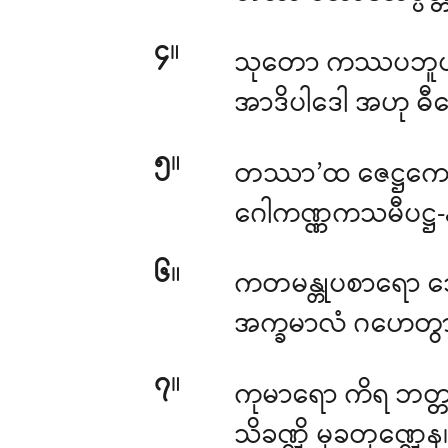
၄
။
သုတော ကဿပဘူပ
အာဒိပါဒေါ အဟု ဓီ
၅
။
တဿာ’ထ
ဇေဋ္ဌက
ဂေါကဏ္ဏကသမီပဋ္ဌ-
၆
။
ကတမန္တုပစာရော 
အက္ခမာလံ ဂဟေတွာန၊ 
၇
။
ကုမာရော ကိရ ဘတ္တ
သိခဏ္ဍိ မုခတုဏ္ဍေန၊