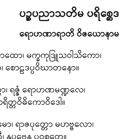
ပဉ္စပညာသတိမ ပရိစ္ဆေဒ
ရောဟဏာရာတိ ဝိဇယောနာမ
ာထော၊ မက္ခကုဒြူသဝါသိကော၊
ာ၊ စောဠဒပ္ပဝိဃာတနော။
၊ ရဇ္ဇံ ရောဟဏမဏ္ဍလေ၊
ရိတ္တဝိဓိကောဝိဒေါ။
မော၊ ရာဇပုတ္တော မဟဗ္ဗလော၊
 နုပုဗ္ဗေန ပဝုစ္စတေ။