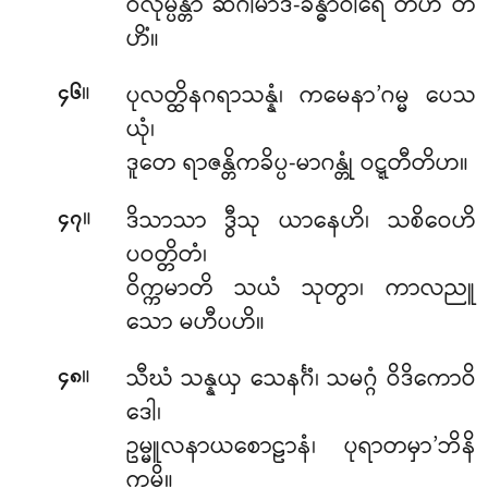
ဝိလုမ္ပန္တာ ဆဂါမာဒိ-ခန္ဓာဝါရေ တဟိံ တ
ဟိံ။
။
ပုလတ္ထိနဂရာသန္နံ၊ ကမေနာ’ဂမ္မ ပေသ
၄၆
ယုံ၊
ဒူတေ ရာဇန္တိကခိပ္ပ-မာဂန္တုံ ဝဋ္ဋတီတိဟ။
။
ဒိသာသာ ဒွီသု ယာနေဟိ၊ သစိဝေဟိ
၄၇
ပဝတ္တိတံ၊
ဝိက္ကမာတိ သယံ သုတွာ၊ ကာလညူ
သော မဟီပဟိ။
။
သီဃံ သန္နယှ သေနင်္ဂံ၊ သမဂ္ဂံ ဝိဒိကောဝိ
၄၈
ဒေါ၊
ဥမ္မူလနာယစောဠာနံ၊ ပုရာတမှာ’ဘိနိ
က္ခမိ။