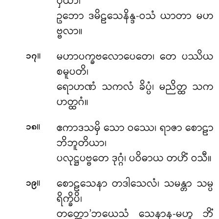
ဝှယာ၊
ဥဘော ဒမိဠသေနိန္ဒ-ဝသံ ယာတာ မဟ
ဗ္ဗလာ။
။
မဟာပက္ခဗလောပေတေ၊ တေ ပဿိယ
၁၇
စမူပတိ၊
ရောဟဏံ သကလံ ခိပ္ပံ၊ မညိတ္ထ သက
ဟတ္ထဂံ။
။
ဧကာဒသမှိ သော ဝဿေ၊ ရာဇာ စောဠာ
၁၈
ဘိဘူတိယာ၊
ပလုဋ္ဌပဗ္ဗတေ ဒုဂ္ဂံ၊ ပဝိဓာယ တဟိံ ဝသီ။
။
စောဠသေနာ တဒါသေလံ၊ သမန္တာ သမ္ပ
၁၉
ရိက္ခိပိ၊
တတ္ထော’ဘယေသံ သေနာန-မဟူ ဘိံ