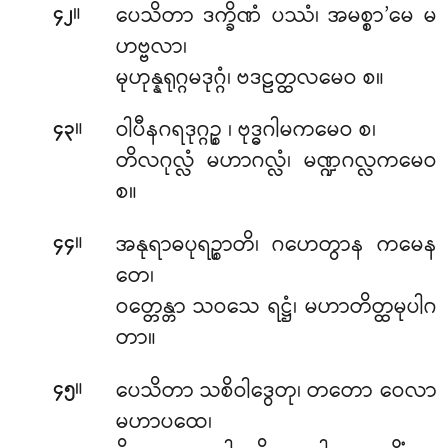
။
ပေသိတာ ဒက္ခိဏံ ပဿံ၊ အမစ္စာ’မေ မ
၄၂
ဟဗ္ဗလာ၊
မုဟုန္နရုဂ္ဂမဒုဂ္ဂံ၊ ဗဒဠတ္ထလမေဝ စ။
။
ဝါပီနဂရဒုဂ္ဂဉ္စ
၊ ဗုဒ္ဓဂါမကမေဝ စ၊
၄၃
တိလဂုလ္လံ မဟာဂလ္လံ၊ မဏ္ဍဂလ္လကမေဝ
စ။
။
အနုရာဓပုရဉ္စာတိ၊ ဂဟေတွာန ကမေန
၄၄
တေ၊
ဝတ္တေန္တာ သဝသေ ရဋ္ဌံ၊ မဟာတိတ္ထမုပါဂ
တာ။
။
ပေသိတာ သစိဝါဒွေတု၊ တတော ဝေလာ
၄၅
မဟာပထေ၊