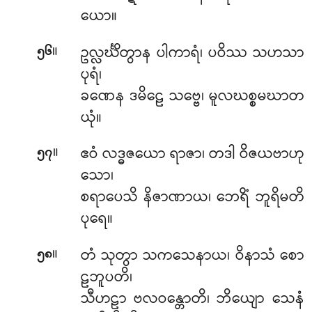
ယော။
။
ဥလ္လင်္ဃိတွာန ပါကာရံ၊ ပဝိဿ သဟသာ
၅၆
ပုရံ၊
ခဏေန ဒမိဠေ သဗ္ဗေ၊ မူလဃစ္စမဃာတ
ယုံ။
။
ဧဝံ လဒ္ဓဇယော ရာဇာ၊ တဒါ ဝိဇယဗာဟု
၅၇
သော၊
စရာပေသိ နိဇာဏာယ၊ ဘေရိံ ဘူရိမတိ
ပုရေ။
။
တံ
သုတွာ သကသေနာယ၊ ဝိနာသံ စော
၅၈
ဠဘူပတိ၊
သီဟဠာ ဗလဝန္တောတိ၊ ဘိယျော သေနံ