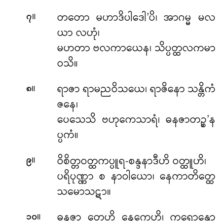
။
တတော မဟာဒိပါဒေါ’ပိ၊ အာဂမ္မ မလ
၇
ယာ လဟုံ၊
မဟတာ ဗလကာယေန၊ သိပ္ပတ္ထလကမာ
ဝသိ။
။
ရာဇာ ရာမညဝိသယေ၊ ရာဇိနော သန္တိကံ
၈
ဇနေ၊
ပေသေသိ ဗဟုကေသာရံ၊ ဓနဇာတဉ္စ’န
ပ္ပကံ။
။
ဝိစိတ္တဝတ္ထကပ္ပူရ-စန္ဒနာဒီဟိ ဝတ္ထူဟိ၊
၉
ပရိပုဏ္ဏာ စ နာဝါယော၊ နေကာတိတ္ထေ
သမောသဋာ။
။
ဓနဇာ တေဟိ နေကေဟိ၊ ကရောန္တော
၁၀