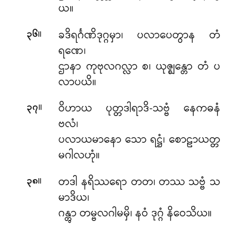
ယ။
။
ခဒိရင်္ဂဏိဒုဂ္ဂမှာ၊ ပလာပေတွာန တံ
၃၆
ရဏေ၊
ဌာနာ ကုဗုလဂလ္လာ စ၊ ယုဇ္ဈန္တော တံ ပ
လာပယိ။
။
ဝိဟာယ ပုတ္တဒါရာဒိ-သဗ္ဗံ နေကဓနံ
၃၇
ဗလံ၊
ပလာယမာနော သော ရဋ္ဌံ၊ စောဠာယတ္တ
မဂါလဟုံ။
။
တဒါ နရိဿရော တတ၊ တဿ သဗ္ဗံ သ
၃၈
မာဒိယ၊
ဂန္တွာ တမ္ဗလဂါမမှိ၊ နဝံ ဒုဂ္ဂံ နိဝေသိယ။