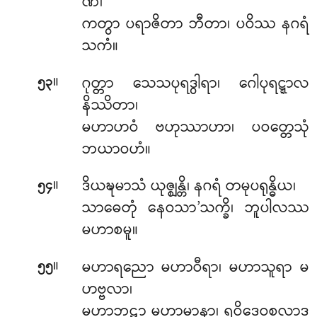
ဏံ၊
ကတွာ ပရာဇိတာ ဘီတာ၊ ပဝိဿ နဂရံ
သကံ။
။
ဂုတ္တာ သေသပုရဒွါရာ၊ ဂေါပုရဋ္ဋာလ
၅၃
နိဿိတာ၊
မဟာဟဝံ ဗဟုဿာဟာ၊ ပဝတ္တေသုံ
ဘယာဝဟံ။
။
ဒိယဍ္ဎမာသံ ယုဇ္ဈန္တိ၊ နဂရံ တမုပရုန္ဓိယ၊
၅၄
သာဓေတုံ နေဝသာ’သက္ခိ၊ ဘူပါလဿ
မဟာစမူ။
။
မဟာရညော မဟာဝီရာ၊ မဟာသူရာ မ
၅၅
ဟဗ္ဗလာ၊
မဟာဘဋာ မဟာမာနာ၊ ရဝိဒေဝစလာဒ