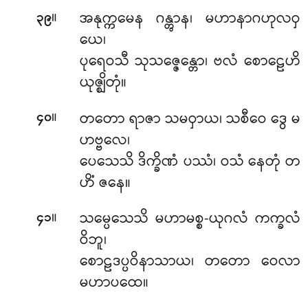
။
အနုက္ကမေန ဂန္တွာန၊ မဟာနာဂဟုလဝှ
၃၉
ယေ၊
ပုရေဝသီ သုသဇ္ဇေန္တော၊ ဗလံ စောဠေဟိ
ယုဇ္ဈိတုံ။
။
တတော ရာဇာ သမဝှာယ၊ သစီဝေ ဒွေ မ
၄၀
ဟဗ္ဗလေ၊
ပေသေသိ ဒိက္ခိဏံ ပဿံ၊ ဝသံ နေတုံ တ
ဟိံ ဇနေ။
။
သမ္ပေသေသိ မဟာမစ္စ-ယုဂလံ ကက္ခလံ
၄၁
ဝိဘူ၊
စောဠဒပ္ပဝိနာသာယ၊ တတော ဝေလာ
မဟာပထေ။