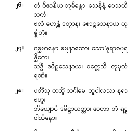
။
တံ ဝိဇာနိယ ဘူမိန္ဒော၊ သေနိန္ဒံ ပေသယီ
၂၆
သကံ၊
ဗလံ မဟန္တံ ဒတွာန၊ စောဠသေနာယ ယု
ဇ္ဈိတုံ။
။
ဂစ္ဆမာနော စမူနာထော၊ သော’နုရာဓပုရ
၂၇
န္တိကေ၊
သဒ္ဓိံ ဒမိဠသေနာယ၊ ဝတ္တေသိ တုမုလံ
ရဏံ။
။
ပတိံသု
တသ္မိံ သင်္ဂါမေ၊ ဘူပါလဿ နရာ
၂၈
ဗဟူ၊
ဘိယျောပိ ဒမိဠာယတ္တာ၊ ဇာတာ တံ ရဋ္ဌ
ဝါသိနော။