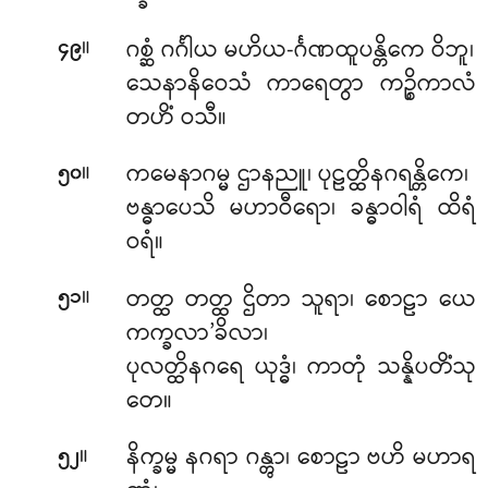
။
ဂစ္ဆံ ဂင်္ဂါယ မဟိယ-င်္ဂဏထူပန္တိကေ ဝိဘူ၊
၄၉
သေနာနိဝေသံ ကာရေတွာ ကဉ္စိကာလံ
တဟိံ ဝသီ။
။
ကမေနာဂမ္မ ဌာနညူ၊ ပုဠတ္ထိနဂရန္တိကေ၊
၅၀
ဗန္ဓာပေသိ မဟာဝီရော၊ ခန္ဓာဝါရံ ထိရံ
ဝရံ။
။
တတ္ထ တတ္ထ ဌိတာ သူရာ၊ စောဠာ ယေ
၅၁
ကက္ခလာ’ခိလာ၊
ပုလတ္ထိနဂရေ ယုဒ္ဓံ၊ ကာတုံ သန္နိပတိံသု
တေ။
။
နိက္ခမ္မ နဂရာ ဂန္တွာ၊ စောဠာ ဗဟိ မဟာရ
၅၂