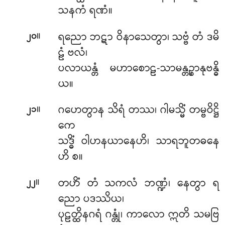
သနကံ ရဏံ။
။
ရညော ဘဋာ ဝိနာသေတွာ၊ သဗ္ဗံ တံ ဒမိ
၂၀
ဠံ ဗလံ၊
ပလာယန္တံ မဟာစောဠ-သာမန္တဉ္စာနုဗန္ဓိ
ယ။
။
ဂဟေတွာန သိရံ တဿ၊ ဂါမသ္မိံ တမ္ဗဝိဋ္ဌိ
၂၁
ကေ
သဒ္ဓိံ ဝါဟနယာနေဟိ၊ သာရဘူတဓနေ
ဟိ စ။
။
တဟိံ တံ သကလံ ဘဏ္ဍံ၊ နေတွာ ရ
၂၂
ညော ပဒဿိယ၊
ပုဠတ္ထိနဂရံ ဂန္တုံ၊ ကာလော ဣတိ သမဗြ