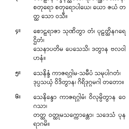
စတုရော စတုရောပါယေ၊ ယော ဇယံ တ
တ္ထ သော ဝသီ။
။
စောဠရာဇာ သုဏိတွာ တံ၊ ပုဠတ္ထိနဂရေ
၄
ဌိတံ၊
သေနာပတိမ ပေသေသိ၊ ဒတွာန ဗလဝါ
ဟနံ။
။
သေနိန္ဒံ ကာဇရဂ္ဂါမ-သမီပံ သမုပါဂတံ၊
၅
ဒုပ္ပသယှံ ဝိဒိတွာန၊ ဂိရိဒုဂ္ဂမဂါ တတော။
။
သေနိန္ဒော ကာဇရဂ္ဂါမံ၊ ဝိလုမ္ပိတွာန ဝေ
၆
ဂသာ၊
တတ္ထ ဝတ္ထုမသက္ကောန္တော၊ သဒေသံ ပုန
ရာဂမိ။