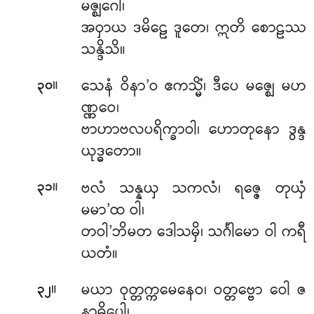
မဇ္ဈဂေါ၊
အဝှာယ ဒမိဠေ ဒူတေ၊ ဣတိ စောဠဿ
သန္ဒိသိ။
။
သေနံ ဝိနာ’ဝ ဧကသ္မိံ၊ ဒီပေ မဇ္ဈေ မဟ
၃၀
ဏ္ဏဝေ၊
ဗာဟာဗလပရိက္ခာဝါ၊ ဟောတုနော ဒွန္ဒ
ယုဒ္ဓတော။
။
ဗလံ သန္နယှ သကလံ၊ ရဇ္ဇေ တုယှံ
၃၁
မမာ’ထ ဝါ၊
တဝါ’ဘိမတ ဒေါသမှိ၊ သင်္ဂါမော ဝါ ကရီ
ယတံ။
။
မယာ ဝုတ္တက္ကမေနေဝ၊ ဝတ္တဗ္ဗော ဝေါ ဇ
၃၂
နာဓိပေါ၊