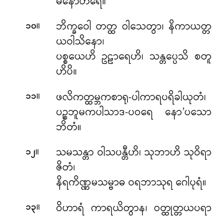
မနောဟရေ။
။
ဘိက္ခဝေါ တတ္ထ ဝါသေတွာ၊ နိကာယတ္တ
၁၀
ယဝါသိနော၊
ပစ္စယေဟိ ဥဠာရေဟိ၊ သန္တပ္ပေသိ စတူ
ဟိပိ။
။
ဖလိကတ္ထမ္ဘကစာရု-ပါကာရပရိခါယုတံ၊
၁၁
ပဉ္စဘူမကပါသာဒ-ပဝရေ နော’ပသော
ဘိတံ။
။
သမသန္တာ ဝါသပန္တီဟိ၊ သုဘာဟိ သုဝိရာ
၁၂
ဇိတံ၊
နိရကိဏ္ဏမသမ္ဗာဓ ဝရဘာသုရ ဂေါပုရံ။
။
ဝိဟာရံ ကာရယိတွာန၊ ဝတ္ထုတ္တယပရာ
၁၃