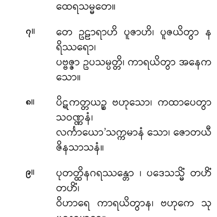
ထေရသမ္မတေ။
။
တေ ဥဠာရာဟိ ပူဇာဟိ၊ ပူဇယိတွာ န
၇
ရိဿရော၊
ပဗ္ဗဇ္ဇာ ဥပသမ္ပတ္တိ၊ ကာရယိတွာ အနေက
သော။
။
ပိဋကတ္တယဉ္စ ဗဟုသော၊ ကထာပေတွာ
၈
သဝဏ္ဏနံ၊
လင်္ကာယော’သက္ကမာနံ သော၊ ဇောတယီ
ဇိနသာသနံ။
။
ပုတတ္ထိနဂရဿန္တော
၊ ပဒေသသ္မိံ တဟိံ
၉
တဟိံ၊
ဝိဟာရေ ကာရယိတွာန၊ ဗဟုကေ သု