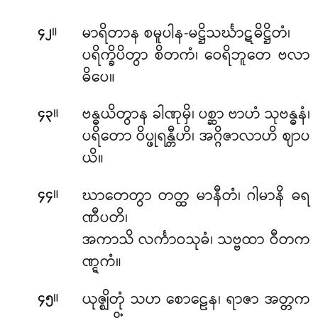
။
မာရိတာန စမူပါန-မဋ္ဌိသင်္ဃာဋဓိဋ္ဌိတံ၊
၄၂
ပရိက္ခိပိတွာ စိတကံ၊ ဝေရိဘူတေ ဗလာ
ဓိပေ။
။
ဗန္ဓယိတွာန ခါဏုမှိ၊ ပစ္ဆာ ဗာဟံ သုဗန္ဓနံ၊
၄၃
ပရိတော ဝိပ္ဖုရန္တီဟိ၊ အဂ္ဂိဇာလာဟိ ဈာပ
ယိ။
။
ဃာတေတွာ တတ္ထ မာနီတံ၊ ဂါမာနိ ဓရ
၄၄
ဏီပတိ၊
အကာသိ လင်္ကာဝသုဓံ၊ သဗ္ဗထာ ဝီတက
ဏ္ဋကံ။
။
ယုဇ္ဈိတုံ သဟ စောဠေန၊ ရာဇာ အတ္တက
၄၅