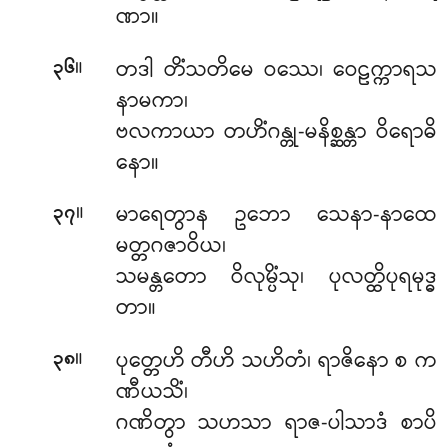
ဏာ။
။
တဒါ တိံသတိမေ ဝဿေ၊ ဝေဠက္ကာရသ
၃၆
နာမကာ၊
ဗလကာယာ တဟိံဂန္တု-မနိစ္ဆန္တာ ဝိရောဓိ
နော။
။
မာရေတွာန ဥဘော သေနာ-နာထေ
၃၇
မတ္တဂဇာဝိယ၊
သမန္တတော ဝိလုမ္ပိံသု၊ ပုလတ္ထိပုရမုဒ္ဓ
တာ။
။
ပုတ္တေဟိ
တီဟိ သဟိတံ၊ ရာဇိနော စ က
၃၈
ဏီယသိံ၊
ဂဏိတွာ သဟသာ ရာဇ-ပါသာဒံ စာပိ