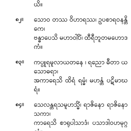
ယိ။
။
သောဝ တဿ ဝိဟာရဿ၊ ဥပစာရဝနန္တိ
၈၂
ကေ၊
ဗန္ဓာပေသိ မဟာဝါပိံ၊ ထီရီဘူတမဟောဒ
ကံ။
။
ကပ္ပူရမူလာယတနေ
၊ ရညော ဓီတာ ယ
၈၃
သောဓရာ၊
အကာရေသိ ထိရံ ရမ္မံ၊ မဟန္တံ ပဋိမာဃ
ရံ။
။
သေလန္တရသမူဟသ္မိံ၊ ရာဇိနော ရာဇိနော
၈၄
သကာ၊
ကာရေသိ စာရုပါသာဒံ၊ ပသာဒါဝဟမုဂ္ဂ