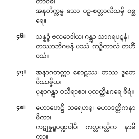
တာဝဓိံ၊
အနတိက္ကမ္မ သော ပဉ္စ-စတ္တာလီသမှိ ဝစ္ဆ
ရေ။
။
သန္နဒ္ဓံ ဗလမာဒါယ၊ ဂန္တွာ သာဂရပဋ္ဋနံ၊
၄၆
တဿာဘိဂမနံ ပဿံ၊ ကဉ္စိကာလံ တဟိံ
ဝသံ။
။
အနာဂတတ္တာ စောဠဿ၊ တဿ ဒူတေ
၄၇
ဝိဿဇ္ဇိယ၊
ပုနာဂန္တွာ ဝသီရာဇာ၊ ပုလတ္ထိနဂရေ စိရံ။
။
မဟာဟေဠိ သရေဟရု၊ မဟာဒတ္တိကနာ
၄၈
မိကာ၊
ကဋုန္နရူပဏ္ဍဝါပီ၊ ကလ္လဂလ္လိက နာမိ
ကာ။