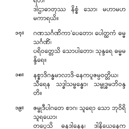
ရဟံ၊
ဒါဌာဓာတုဿ နိစ္စံ သော၊ မဟာမဟ
မကာရယိ။
။
ဂဏသင်္ဂဏိကာ’ပေတော၊ ပေါတ္ထကံ ဓမ္မ
၁၇
သင်္ဂဏိံ၊
ပရိဝတ္တေသိ သောပါတော၊ သုန္ဒရေ ဓမ္မမ
န္ဒိရေ။
။
နစ္စာဒိဂန္ဓမာလာဒိ-နေကပူဇမ္ပဝတ္တိယ၊
၁၈
သီရေန သဒ္ဓါသမ္ဗန္ဓော၊ သမ္ဗုဒ္ဓမဘိဝန္ဒ
တိ။
။
ဇမ္ဗုဒီပါဂတေ စာဂ၊ သူရော သော ဘုဝိရိ
၁၉
သူရယော၊
တပ္ပေသိ ဓနဒါနေန၊ ဒါနိယေနေက