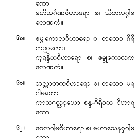
ကော၊
မဟိယင်္ဂဏဝိဟာရော စ၊ သီတလဂ္ဂါမ
လေဏကံ။
။
ဇမ္ဗုကောလဝိဟာရော စ၊ တထေဝ ဂိရိ
၆၀
ကဏ္ဍကော၊
ကုရုန္ဒိယဝိဟာရော စ၊ ဇမ္ဗုကောလက
လေဏကံ။
။
ဘလ္လာတကဝိဟာရော စ၊ တထေဝ ပရ
၆၁
ဂါမကော၊
ကာသဂလ္လဝှယော စန္ဒ-ဂိရိဝှယ ဝိဟာရ
ကော။
။
ဝေလဂါမဝိဟာရော စ၊ မဟာသေနဝှဂါမ
၆၂