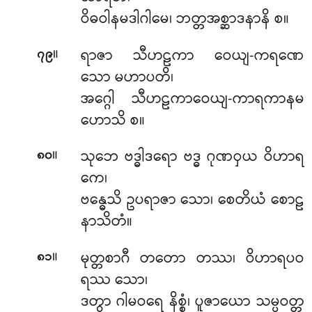
ဝိဓဝါနမဒါဂါမေ၊ ဘတ္တအစ္ဆာဒနာနိ စ။
။
ရာဇာ သီဟဠကာ ဝေယျ-ကရဏေ
၇၉
သော မဟာပတိ၊
အဂ္ဂေါ သီဟဠကာဝေယျ-ကာရကာနမ
ဟောသိ စ။
။
သုဘေ ဗဒ္ဓါဒရော ဗဒ္ဓ ဂုဏဝှယ ဝိဟာရ
၈၀
ကေ၊
ဗန္ဓေသိ ဥပရာဇာ သော၊ စေတိယံ စောဠ
နာသိတံ။
။
မုတ္တစာဂီ တတော တဿ၊ ဝိဟာရပဝ
၈၁
ရဿ သော၊
ဒတွာ ဂါမဝရေ နိစ္စံ၊ ပူဇာယော သမ္ပဝတ္တ