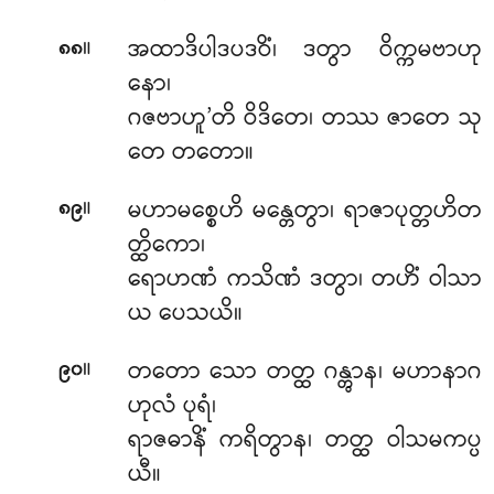
။
အထာဒိပါဒပဒဝိံ၊ ဒတွာ ဝိက္ကမဗာဟု
၈၈
နော၊
ဂဇဗာဟူ’တိ ဝိဒိတေ၊ တဿ ဇာတေ သု
တေ တတော။
။
မဟာမစ္စေဟိ မန္တေတွာ၊ ရာဇာပုတ္တဟိတ
၈၉
တ္ထိကော၊
ရောဟဏံ ကသိဏံ ဒတွာ၊ တဟိံ ဝါသာ
ယ ပေသယိ။
။
တတော သော တတ္ထ ဂန္တွာန၊ မဟာနာဂ
၉၀
ဟုလံ ပုရံ၊
ရာဇဓာနိံ ကရိတွာန၊ တတ္ထ ဝါသမကပ္ပ
ယီ။