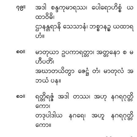
။
အဒါ စန္ဒကုမာရဿ၊ ပေါရောဟိစ္စံ ယ
၇၉
ထာဝိဓိ၊
ဌာနန္တရာနိ သေသာနံ၊ ဘစ္စာနဉ္စ ယထာရ
ဟံ။
။
မာတုယာ ဥပကာရတ္တာ၊ အတ္တနော စ မ
၈၀
ဟီပတိံ၊
အဃာတယိတွာ ဇေဋ္ဌံ တံ၊ မာတုလံ အ
ဘယံ ပန။
။
ရတ္တိရဇ္ဇံ အဒါ တဿ၊ အဟု နဂရဂုတ္တိ
၈၁
ကော၊
တဒုပါဒါယ နဂရေ၊ အဟူ နဂရဂုတ္တိ
ကော။