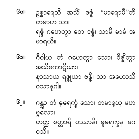
။
ဥစ္စာရေသိ အသိံ ဒဇ္ဇံ၊ ‘‘မာရောမီ’’တိ
၆၀
တမာဟ သာ၊
ရဇ္ဇံ ဂဟေတွာ တေ ဒဇ္ဇံ၊ သာမိ မာမံ အ
မာရယိ။
။
ဂီဝါယ တံ ဂဟေတွာ သော၊ ဝိဇ္ဈိတွာ
၆၁
အသိကောဋိယာ၊
နာသာယ ရဇ္ဇုယာ ဗန္ဓိ၊ သာ အဟောသိ
ဝသာနုဂါ။
။
ဂန္တွာ တံ ဓုမရက္ခံ သော၊ တမာရုယှ မဟ
၆၂
ဗ္ဗလော၊
တတ္ထ စတ္တာရိ ဝဿာနိ၊ ဓူမရက္ခန ဂေ
ဝသိ။