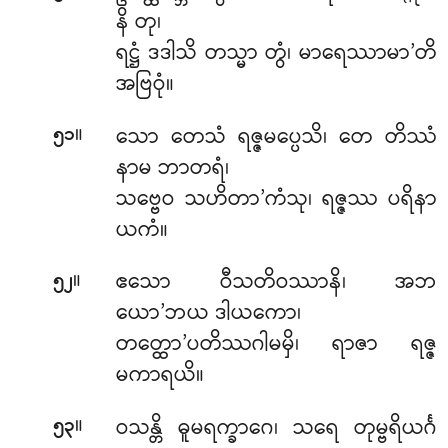
နိ တု၊
ရဋ္ဌံ ဒဒါသိ တသ္မာ တွံ၊ မာရေဿာမာ’တိ
အဗြဝုံ။
။
သော တေသံ ရဇ္ဇမပ္ပေသိ၊ တေ တိဿံ
၅၁
နာမ ဘာတရံ၊
သဗ္ဗေဝ သဟိတာ’ကံသု၊ ရဇ္ဇဿ ပရိနာ
ယကံ။
။
ဧသော ဝီသတိဝဿာနိ၊ အဘ
၅၂
ယော’ဘယ ဒါယကော၊
တတ္ထော’ပတိဿဂါမမှိ၊ ရာဇာ ရဇ္ဇ
မကာရယိ။
။
ဝသန္တိ
ဓူမရက္ခာဂေ၊ သရေ တုမ္ဗရိယင်္ဂ
၅၃