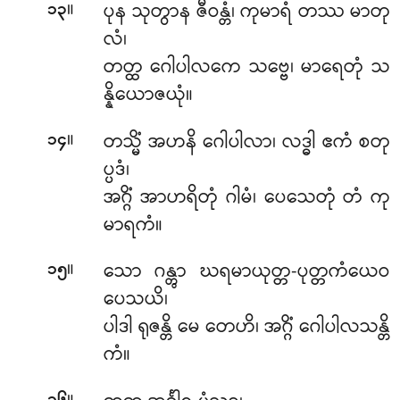
။
ပုန သုတွာန ဇီဝန္တံ၊ ကုမာရံ တဿ မာတု
၁၃
လံ၊
တတ္ထ ဂေါပါလကေ သဗ္ဗေ၊ မာရေတုံ သ
န္နိယောဇယုံ။
။
တသ္မိံ အဟနိ ဂေါပါလာ၊ လဒ္ဓါ ဧကံ စတု
၁၄
ပ္ပဒံ၊
အဂ္ဂိံ အာဟရိတုံ ဂါမံ၊ ပေသေတုံ တံ ကု
မာရကံ။
။
သော ဂန္တွာ ဃရမာယုတ္တ-ပုတ္တကံယေဝ
၁၅
ပေသယိ၊
ပါဒါ ရုဇန္တိ မေ တေဟိ၊ အဂ္ဂိံ ဂေါပါလသန္တိ
ကံ။
။