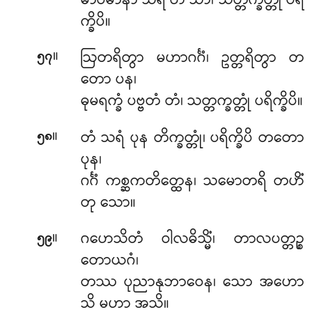
ဓာဝမာနာ သရံ ဟံ သာ၊ သတ္တက္ခတ္တုံ ပရိ
က္ခိပိ။
။
ဩတရိတွာ မဟာဂင်္ဂံ၊ ဥတ္တရိတွာ တ
၅၇
တော ပန၊
ဓုမရက္ခံ ပဗ္ဗတံ တံ၊ သတ္တက္ခတ္တုံ ပရိက္ခိပိ။
။
တံ သရံ ပုန တိက္ခတ္တုံ၊ ပရိက္ခိပိ တတော
၅၈
ပုန၊
ဂင်္ဂံ ကစ္ဆကတိတ္ထေန၊ သမောတရိ တဟိံ
တု သော။
။
ဂဟေသိတံ ဝါလဓိသ္မိံ၊ တာလပတ္တဉ္စ
၅၉
တောယဂံ၊
တဿ ပုညာနုဘာဝေန၊ သော အဟော
သိ မဟာ အသိ။