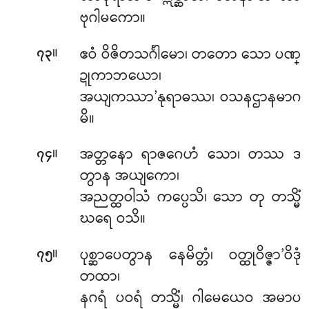
ဗုဂါမကော။
။
ဧဝံ ဝိဇိတသင်္ဂါမော၊ တတော သော ပဏ္
၇၃
ဍုကာဘယော၊
အယျကဿာ’နုရာဓဿ၊ ဝသနဌာနမာဂ
မိ။
။
အတ္တနော ရာဇဂေဟံ သော၊ တဿ ဒ
၇၄
တွာန အယျကော၊
အညတ္ထဝါသံ ကပ္ပေသိ၊ သော တု တသ္မိံ
ဃရေ ဝသိ။
။
ပုစ္ဆာပေတွာန နေမိတ္တံ၊ ဝတ္ထုဝိဇ္ဇာ’ဝိဒုံ
၇၅
တထာ၊
နဂရံ ပဝရံ တသ္မိံ၊ ဂါမေယေဝ အမာပ