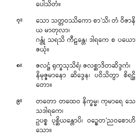
ပေါသိတံ။
။
သော သတ္တဝဿိကော စာ’သိ၊ တံ ဝိဇာနိ
၇
ယ မာတုလာ၊
ဂန္တုံ သရသိ ကီဠန္တေ၊ ဒါရကေ စ ပယော
ဇယုံ။
။
ဇလဋ္ဌံ ရုက္ခသုသိရံ၊ ဇလစ္ဆာဒိတဆိဒ္ဒကံ၊
၈
နိမုဇ္ဇမာနော ဆိဒ္ဒေန၊ ပဝိသိတွာ စိရဋ္ဌိ
တော။
။
တတော တထေဝ နိက္ခမ္မ၊ ကုမာရေ သေ
၉
သဒါရကေ၊
ဥပစ္စ ပုစ္ဆိယန္တောပိ၊ ဝဉ္စေတ’ညဝစောဟိ
သော။