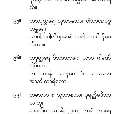
နီစသုသာနကံ နာမ၊ စဏ္ဍာလာနမကာရ
ယိ။
။
တဿုတ္တရေ သုသာနဿ၊ ပါသာဏပဗ္ဗ
၉၅
တန္တရေ၊
အာဝါသပါလိဈာဓာနံ၊ တဒါ အာသိ နိဝေ
သိတာ။
။
တဒုတ္တရေ
ဒိသာဘာဂေ၊ ယာဝ ဂါမဏိ
၉၆
ဝါပိယာ၊
တာပသာနံ အနေကေသံ၊ အဿမော
အာသိ ကာရိတော။
။
တဿေဝ စ သုသာနဿ၊ ပုရတ္ထိမဒိသာ
၉၇
ယ တု၊
ဇောတိယဿ နိဂဏ္ဌဿ၊ ဃရံ ကာရေ