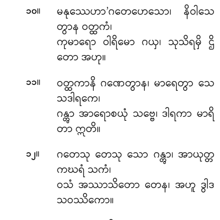
။
မနုဿေဟာ’ဂတေဟေသော၊ နိဝါသေ
၁၀
တွာန ဝတ္ထကံ၊
ကုမာရော ဝါရိမော ဂယှ၊ သုသိရမှိ ဌိ
တော အဟု။
။
ဝတ္ထကာနိ ဂဏေတွာန၊ မာရေတွာ သေ
၁၁
သဒါရကေ၊
ဂန္တွာ အာရောစယုံ သဗ္ဗေ၊ ဒါရကာ မာရိ
တာ ဣတိ။
။
ဂတေသု
တေသု သော ဂန္တွာ၊ အာယုတ္တ
၁၂
ကဃရံ သကံ၊
ဝသံ အဿာသိတော တေန၊ အဟူ ဒွါဒ
သဝဿိကော။