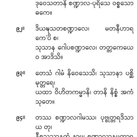
ဒုဝေသတာနိ စဏ္ဍာလ-ပုရိသေ ဝစ္စသော
ဓကေ။
။
ဒိယဍ္ဎသတစဏ္ဍာလေ၊ မတနီဟာရ
၉၂
ကေ’ပိ စ၊
သုသာန ဂေါပစဏ္ဍာလေ၊ တတ္တကေယေ
ဝ အာဒိသိ။
။
တေသံ ဂါမံ နိဝေသေသိ၊ သုသာနာ ပစ္ဆိ
၉၃
မုတ္တရေ၊
ယထာ ဝိဟိတကမ္မာနိ၊ တာနိ နိစ္စံ အကံ
သုတေ။
။
တဿ စဏ္ဍာလဂါမဿ၊ ပုဗ္ဗုတ္တရဒိသာ
၉၄
ယ တု၊