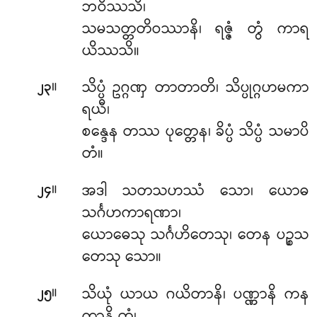
ဘဝိဿသိ၊
သမသတ္တတိဝဿာနိ၊ ရဇ္ဇံ တွံ ကာရ
ယိဿသိ။
။
သိပ္ပံ ဥဂ္ဂဏှ တာတာတိ၊ သိပ္ပုဂ္ဂဟမကာ
၂၃
ရယီ၊
စန္ဒေန တဿ ပုတ္တေန၊ ခိပ္ပံ သိပ္ပံ သမာပိ
တံ။
။
အဒါ သတသဟဿံ သော၊ ယောဓ
၂၄
သင်္ဂဟကာရဏာ၊
ယောဓေသု သင်္ဂဟိတေသု၊ တေန ပဉ္စသ
တေသု သော။
။
သိယုံ ယာယ ဂယိတာနိ၊ ပဏ္ဏာနိ ကန
၂၅
ကာနိ တံ၊