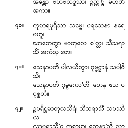
အန္တော ဗဟိဗလဉ္စဿ၊ ဥက္ကုဋ္ဌိံ မဟတိံ
အကာ။
။
ကုမာရပုရိသာ သဗ္ဗေ၊ ပရသေနာ နရေ
၇၀
ဗဟူ၊
ဃာတေတွာ မာတုလေ စ’တ္ထ၊ သီသရာ
သိံ အကံသု တေ။
။
သေနာပတိ ပါလယိတွာ၊ ဂုမ္ဗဋ္ဌာနံ သပါဝိ
၇၁
သိ၊
သေနာပတိ ဂုမ္ဗကော’တိ၊ တေန ဧသ ပ
ဝုစ္စတိ။
။
ဥပရိဋ္ဌမာတုလသိရံ၊ သီသရာသိံ သပဿိ
၇၂
ယ၊
လာဗုရာသီ’ဝ ဣစ္ဆာဟ၊ တေနာ’သိ လာ