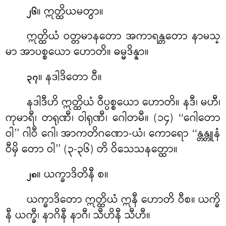
။ ဣတ္ထိယမတွာ။
၂၆
ဣတ္ထိယံ ဝတ္တမာနတော အကာရန္တတော နာမသ္
မာ အာပစ္စယော ဟောတိ။ ဓမ္မဒိန္နာ။
။ နဒါဒိတော ဝီ။
၃၇
နဒါဒီဟိ ဣတ္ထိယံ ဝီပ္ပစ္စယော ဟောတိ။ နဒီ၊ မဟီ၊
ကုမာရီ၊ တရုဏီ၊ ဝါရုဏီ၊ ဂေါတမီ။ (၁၄) ‘‘ဂေါတော
ဝါ’’ ဂါဝီ ဂေါ၊ အာကတိဂဏော-ယံ၊ ကောရော ‘‘န္တန္တူနံ
ဝီမှိ တော ဝါ’’ (၃-၃၆) တိ ဝိသေသနတ္ထော။
။ ယက္ခာဒိတိနီ စ။
၂၈
ယက္ခာဒိတော
ဣတ္ထိယံ ဣနီ ဟောတိ ဝီစ။ ယက္ခိ
နီ ယက္ခီ၊ နာဂိနီ နာဂီ၊ သီဟိနီ သီဟီ။