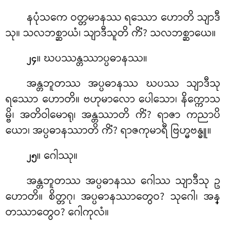
နပုံသကေ
ဝတ္တမာနဿ ရဿော ဟောတိ သျာဒီ
သု။ သလဘစ္ဆာယံ၊ သျာဒီသူတိ ကိံ? သလဘစ္ဆာယေ။
။ ဃပဿန္တဿာပ္ပဓာနဿ။
၂၄
အန္တဘူတဿ အပ္ပဓာနဿ ဃပဿ သျာဒီသု
ရဿော ဟောတိ။ ဗဟုမာလော ပေါသော၊ နိက္ကောသ
မ္ဗိ၊ အတိဝါမောရု၊ အန္တဿာတိ ကိံ? ရာဇာ ကညာပိ
ယော၊ အပ္ပဓာနဿာတိ ကိံ? ရာဇကုမာရီ ဗြဟ္မဗန္ဓူ။
။ ဂေါဿု။
၂၅
အန္တဘူတဿ အပ္ပဓာနဿ ဂေါဿ သျာဒီသု ဥ
ဟောတိ။ စိတ္တဂု၊ အပ္ပဓာနဿာတွေဝ? သုဂေါ၊ အန္
တဿာတွေဝ? ဂေါကုလံ။