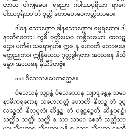
တာယ ဝါကျမေဝ၊ ‘ရညော ဂဝါဿပုရိသာ ရာဇဂ
ဝါဿပုရိသာ’တိ ဝုတ္တိ ဟောတေဝေကတ္တိဘာဝေ။
ဒါနေ သောဏ္ဍော ဒါနသောဏ္ဍော၊ ဓမ္မရတော၊ ဒါ
နာဘိရတော။ ကွစိ ဝုတ္တိယေဝ ကုစ္ဆိသယော၊ ထလဋ္
ဌော၊ ပင်္ကဇံ၊ သရောရုဟံ။ ဣဓ န ဟောတိ ဘောဇနေ
မတ္တညုတာ၊ ဣန္ဒြိယေသု ဂုတ္တဒွါရတာ၊ အာသနေ နိသိ
န္နော၊ အာသနေ နိသီဒိတဗ္ဗံ။
။ ဝိသေသနမေကတ္ထေန။
၁၁
ဝိသေသနံ သျာန္တံ ဝိသေဿေန သျာဒျန္တေန သမာ
နာဓိကရဏေန သဟေကတ္ထံ ဟောတိ၊ နီလဉ္စ တံ ဥပ္ပ
လဉ္စေတိ နီလုပ္ပလံ၊ ဆိန္နဉ္စ တံ ပရုဠှဉ္စေတိ ဆိန္နပရဠှံ၊
သတ္ထီဝ သတ္ထီ၊ သတ္ထီ စ သာ သာမာ စေတိ သတ္ထိသာ