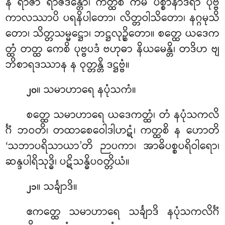
နံ ရာဇာ ရာဇဒန္တော၊ ကတ္ထစိ ကမံ ပစ္စာနာဒရာ ပုဗ္ဗ
ကာလဿာပိ ပရနိပါတော၊ လိတ္တဝါသိတော၊ နဂ္ဂမုသိ
တော၊ သိတ္တသမ္မဋ္ဌော၊ ဘဋ္ဌလုဉ္စိတော။ စတ္ထေ ယဒေက
တ္ထံ တတ္ထ ကေစိ ပုဗ္ဗပဒံ ဗဟုဓာ နိယမေန္တိ၊ တဒိဟ ဗျ
ဘိစာရဒဿာန န ဝုတ္တန္တိ ဒဋ္ဌဗ္ဗံ။
။ သမာဟာရေ နပုံသကံ။
၂၀
စတ္ထေ သမာဟာရေ ယဒေကတ္ထံ၊ တံ နပုံသကလိ
င်္ဂံ ဘဝတိ၊ တထာစေဝေါဒါဟဋံ၊ ကတ္ထစိ န ဟောတိ
‘သဘာပရိသာယာ’တိ ဉာပကာ၊ အာဓိပစ္စပရိဝါရော၊
ဆန္ဒပါရိသုဒ္ဓိ၊ ပဋိသန္ဓိပဝတ္တိယံ။
။ သင်္ချာဒိ။
၂၁
ဧကတ္ထေ သမာဟာရေ သင်္ချာဒိ နပုံသကလိင်္ဂံ