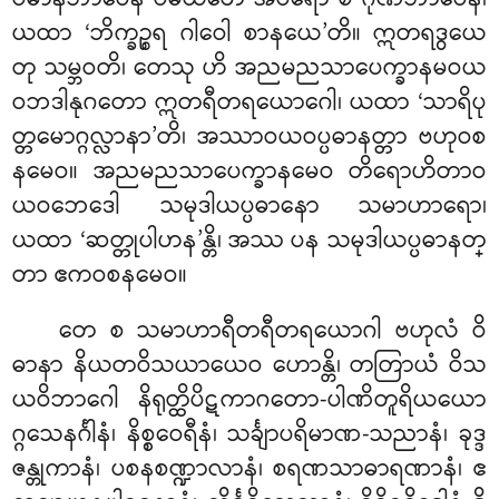
ပဓာနဘာဝေန ဝိဓီယတေ အပရော စ ဂုဏဘာဝေန၊
ယထာ ‘ဘိက္ခဉ္စရ ဂါဝေါ စာနယေ’တိ။ ဣတရဒွယေ
တု သမ္ဘဝတိ၊ တေသု ဟိ အညမညသာပေက္ခာနမဝယ
ဝဘဒါနုဂတော ဣတရီတရယောဂေါ၊ ယထာ ‘သာရိပု
တ္တမောဂ္ဂလ္လာနာ’တိ၊ အဿာဝယဝပ္ပဓာနတ္တာ ဗဟုဝစ
နမေဝ။ အညမညသာပေက္ခာနမေဝ တိရောဟိတာဝ
ယဝဘေဒေါ သမုဒါယပ္ပဓာနော သမာဟာရော၊
ယထာ ‘ဆတ္တုပါဟန’န္တိ၊ အဿ ပန သမုဒါယပ္ပဓာနတ္
တာ ဧကဝစနမေဝ။
တေ
စ သမာဟာရီတရီတရယောဂါ ဗဟုလံ ဝိ
ဓာနာ နိယတဝိသယာယေဝ ဟောန္တိ၊ တတြာယံ ဝိသ
ယဝိဘာဂေါ နိရုတ္ထိပိဋကာဂတော-ပါဏိတူရိယယော
ဂ္ဂသေနင်္ဂါနံ၊ နိစ္စဝေရီနံ၊ သင်္ချာပရိမာဏ-သညာနံ၊ ခုဒ္ဒ
ဇန္တုကာနံ၊ ပစနစဏ္ဍာလာနံ၊ စရဏသာဓာရဏာနံ၊ ဧ