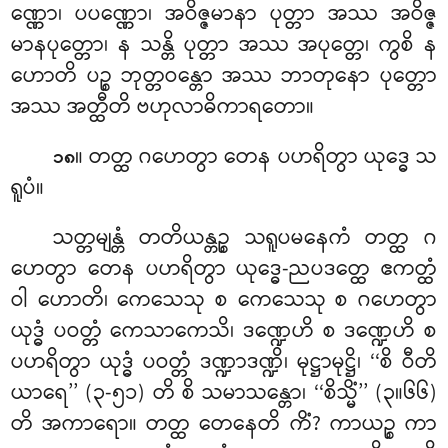
ဏ္ဏော၊ ပပဏ္ဏော၊ အဝိဇ္ဇမာနာ ပုတ္တာ အဿ အဝိဇ္ဇ
မာနပုတ္တော၊ န သန္တိ ပုတ္တာ အဿ အပုတ္တေ၊ ကွစိ န
ဟောတိ ပဉ္စ ဘုတ္တဝန္တော အဿ ဘာတုနော ပုတ္တော
အဿ အတ္ထီတိ ဗဟုလာဓိကာရတော။
။ တတ္ထ ဂဟေတွာ တေန ပဟရိတွာ ယုဒ္ဓေ သ
၁၈
ရူပံ။
သတ္တမျန္တံ
တတိယန္တဉ္စ သရူပမနေကံ တတ္ထ ဂ
ဟေတွာ တေန ပဟရိတွာ ယုဒ္ဓေ-ညပဒတ္ထေ ဧကတ္ထံ
ဝါ ဟောတိ၊ ကေသေသု စ ကေသေသု စ ဂဟေတွာ
ယုဒ္ဓံ ပဝတ္တံ ကေသာကေသိ၊ ဒဏ္ဍေဟိ စ ဒဏ္ဍေဟိ စ
ပဟရိတွာ ယုဒ္ဓံ ပဝတ္တံ ဒဏ္ဍာဒဏ္ဍိ၊ မုဋ္ဌာမုဋ္ဌိ၊ ‘‘စိ ဝီတိ
ယာရေ’’ (၃-၅၁) တိ စိ သမာသန္တော၊ ‘‘စိသ္မိံ’’ (၃။၆၆)
တိ အကာရော။ တတ္ထ တေနေတိ ကိံ? ကာယဉ္စ ကာ