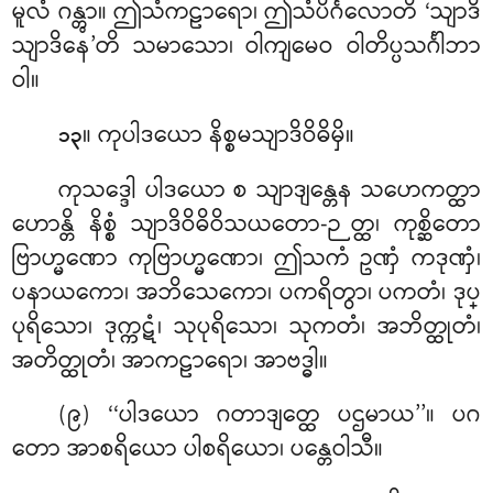
မူလံ ဂန္တွာ။ ဤသံကဠာရော၊ ဤသံပိင်္ဂလောတိ ‘သျာဒိ
သျာဒိနေ’တိ သမာသော၊ ဝါကျမေဝ ဝါတိပ္ပသင်္ဂါဘာ
ဝါ။
။ ကုပါဒယော နိစ္စမသျာဒိဝိဓိမှိ။
၁၃
ကုသဒ္ဒေါ ပါဒယော စ သျာဒျန္တေန သဟေကတ္ထာ
ဟောန္တိ နိစ္စံ သျာဒိဝိဓိဝိသယတော-ဉတ္ထ၊ ကုစ္ဆိတော
ဗြာဟ္မဏော ကုဗြာဟ္မဏော၊ ဤသကံ ဥဏှံ ကဒုဏှံ၊
ပနာယကော၊ အဘိသေကော၊ ပကရိတွာ၊ ပကတံ၊ ဒုပ္
ပုရိသော၊ ဒုက္ကဋံ၊ သုပုရိသော၊ သုကတံ၊ အဘိတ္ထုတံ၊
အတိတ္ထုတံ၊ အာကဠာရော၊ အာဗဒ္ဓါ။
(၉) ‘‘ပါဒယော ဂတာဒျတ္ထေ ပဌမာယ’’။ ပဂ
တော အာစရိယော ပါစရိယော၊ ပန္တေဝါသီ။