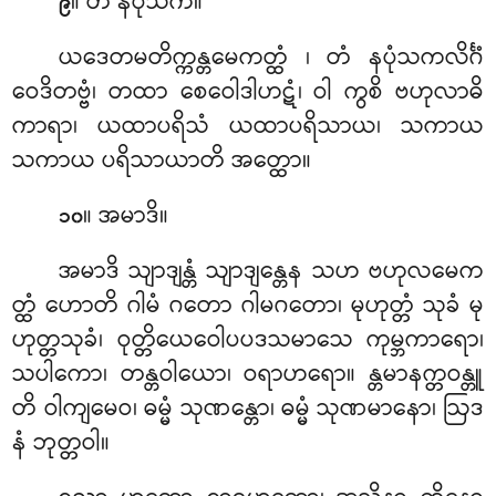
။ တံ နပုံသကံ။
၉
ယဒေတမတိက္ကန္တမေကတ္ထံ
၊ တံ နပုံသကလိင်္ဂံ
ဝေဒိတဗ္ဗံ၊ တထာ စေဝေါဒါဟဋံ၊ ဝါ ကွစိ ဗဟုလာဓိ
ကာရာ၊ ယထာပရိသံ ယထာပရိသာယ၊ သကာယ
သကာယ ပရိသာယာတိ အတ္ထော။
။ အမာဒိ။
၁၀
အမာဒိ သျာဒျန္တံ သျာဒျန္တေန သဟ ဗဟုလမေက
တ္ထံ ဟောတိ ဂါမံ ဂတော ဂါမဂတော၊ မုဟုတ္တံ သုခံ မု
ဟုတ္တသုခံ၊ ဝုတ္တိယေဝေါပပဒသမာသေ ကုမ္ဘကာရော၊
သပါကော၊ တန္တဝါယော၊ ဝရာဟရော။ န္တမာနက္တဝန္တူ
တိ ဝါကျမေဝ၊ ဓမ္မံ သုဏန္တော၊ ဓမ္မံ သုဏမာနော၊ ဩဒ
နံ ဘုတ္တဝါ။