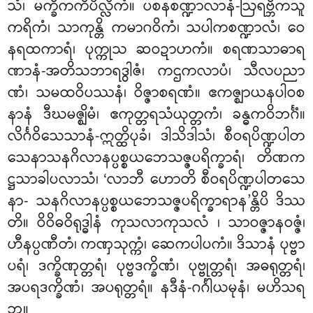
သံ၊ မက္ခိကကိပိလ္လိကံ။ ပစနစဏ္ဍာလာနံ-ဩရဗ္ဘိကသူ
ကရိကံ၊ သာကုန္တိ ကမာဂဝိကံ၊ သပါကစဏ္ဍာလံ၊ ဝေ
နရထကာရံ၊ ပုက္ကုသ ဆဝဍာဟကံ။ စရဏသာဓာရ
ဏာနံ-အတိသဘာရဒွါဇံ၊ ကဌကလာပံ၊ သီလပညာ
ဏံ၊ သမထဝိပဿနံ၊ ဝိဇ္ဇာစရဏံ။ ဧကဇ္ဈာယနပါဝစ
နာနံ ဒီဃမဇ္ဈိမံ၊ ဧကုတ္တရသံယုတ္တကံ၊ ခန္ဓကဝိဘင်္ဂံ။
လိင်္ဂဝိသေသာနံ-ဣတ္ထိပုခံ၊ ဒါသိဒါသံ၊ စီဝရပိဏ္ဍပါတ
သေနာသနဂိလာနပ္ပစ္စယဘေသဇ္ဇပရိက္ခာရံ၊ တိဏက
ဋ္ဌသာခါပလာသံ၊ ‘လာဘီ ဟောတိ စီဝရပိဏ္ဍပါတသေ
နာ- သနဂိလာနပ္ပစ္စယဘေသဇ္ဇပရိက္ခာရာန’န္တိပိ ဒိဿ
တိ။ ဝိဝိဓဝိရုဒ္ဓါနံ ကုသလာကုသလံ
၊ သာဝဇ္ဇာနဝဇ္ဇံ၊
ဟီနပ္ပဏီတံ၊ ကဏှသုက္ကံ၊ ဆေကပါပကံ။ ဒိသာနံ ပုဗ္ဗာ
ပရံ၊ ဒက္ခိဏုတ္တရံ၊ ပုဗ္ဗဒက္ခိဏံ၊ ပုဗ္ဗုတ္တရံ၊ အဓရုတ္တရံ၊
အပရဒက္ခိဏံ၊ အပရုတ္တရံ။ နဒီနံ-ဂင်္ဂါယမုနံ၊ မဟိသရ
ဘု။