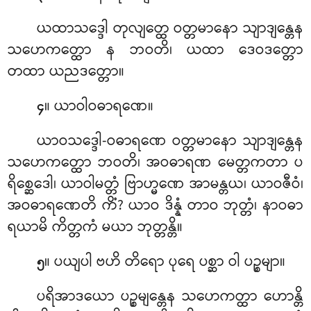
ယထာသဒ္ဒေါ တုလျတ္ထေ ဝတ္တမာနော သျာဒျန္တေန
သဟေကတ္ထော န ဘဝတိ၊ ယထာ ဒေဝဒတ္တော
တထာ ယညဒတ္တော။
။ ယာဝါဝဓာရဏေ။
၄
ယာဝသဒ္ဒေါ-ဝဓာရဏေ ဝတ္တမာနော သျာဒျန္တေန
သဟေကတ္ထော ဘဝတိ၊ အဝဓာရဏ မေတ္တကတာ ပ
ရိစ္ဆေဒေါ၊ ယာဝါမတ္တံ ဗြာဟ္မဏေ အာမန္တယ၊ ယာဝဇီဝံ၊
အဝဓာရဏေတိ ကိံ? ယာဝ ဒိန္နံ တာဝ ဘုတ္တံ၊ နာဝဓာ
ရယာမိ ကိတ္တကံ မယာ ဘုတ္တန္တိ။
။ ပယျပါ
ဗဟိ တိရော ပုရေ ပစ္ဆာ ဝါ ပဉ္စမျာ။
၅
ပရိအာဒယော ပဉ္စမျန္တေန သဟေကတ္ထာ ဟောန္တိ