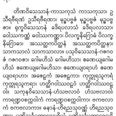
တိဏဝိသေသာနံ-ကာသကုသံ ကာသကုသာ၊ ဥ
သီရဗီရဏံ ဥသီရဗီရဏာ၊ မုဉ္ဇပဗ္ဗဇံ မုဉ္ဇပဗ္ဗဇံ မုဉ္ဇပဗ္ဗ
ဇာ။ ရုက္ခဝိသေသာနံ ခဒိရပလာသံ ခဒိရပလာသာ၊
ဝေါဿကဏ္ဏံ ဓဝါဿကဏ္ဏာ၊ ပိလက္ခနိဂြောဓံ ပိလက္ခ
နိဂြောဓာ၊ အဿတ္ထကပိတ္ထနံ အဿတ္ထကပိတ္ထနာ၊
သာကသာလံ သာကသာလာ။ ပသုဝိသေသာနံ-ဂဇဂဝ
ဇံ ဂဇဂဝဇာ၊ ဂေါမဟိသံ ဂေါမဟိသာ၊ ဧဏေယျဂေါမ
ဟိသံ ဧဏေယျဂေါမဟိသာ၊ ဧဏေယျဝရာဟံ ဧဏေ
ယျဝရာဟာ၊ အဇေဠကံ အဇေဠကာ၊ ကုက္ကုရသူကရံ
ကုက္ကုရသူကရာ၊ ဟတ္ထိဂဝါဿဝဠဝံ ဟတ္ထိဂဝါဿဝဠ
ဝါ။ သကုနဝိသေသာနံ-ဟံသဗလာဝံ ဟံသဗလာဝါ၊
ကာရဏ္ဍဝစက္ကဝါကံ ကာရဏ္ဍဝစက္ကဝါကာ၊ ဗကဗလာ
ကံ ဗကဗလာကာ။ ဓနာနံ-ဟိရညသုဝဏ္ဏံ ဟိရညသုဝ