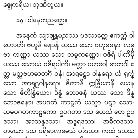
ဇ္ဈေကရိယ၊ တုဏှီဘူယ။
။ ဝါနေကညတ္ထေ။
၁၇
အနေကံ
သျာဒျန္တမညဿ ပဒဿတ္ထေ ဧကတ္ထံ ဝါ
ဟောတိ၊ ဗဟူနိ ဓနာနိ ယဿ သော ဗဟုဓနော၊ လမ္
ဗာ ကဏ္ဏာ ယဿ သော လမ္ဗကဏ္ဏော၊ ဝဇိရံ ပါဏိမှိ
ယဿ သောယံ ဝဇိရပါဏိ၊ မတ္တာ ဗဟဝေါ မာတင်္ဂါ ဧ
တ္ထ မတ္တဗဟုမာတင်္ဂံ ဝနံ၊ အာရုဠှော ဝါနရော ယံ ရုက္ခံ
သော အာရုဠှဝါနရော၊ ဇိတာနိ ဣန္ဒြိယာနိ ယေန
သော ဇိတိန္ဒြိယော၊ ဒိန္နံ ဘောဇနံ ယဿ သော ဒိန္န
ဘောဇနော၊ အပဂတံ ကာဠကံ ယသ္မာ ပဋာ သော-
ယမပဂတကာဠကော၊ ဥပဂတာ ဒသ ယေသံ တေ ဥပ
ဒသာ၊ အာသန္နဒသာ၊ အဒူရဒသာ၊ အဓိကဒသာ၊
တယော ဒသ ပရိမာဏမေသံ တိဒသာ၊ ကထံ ဒသသ