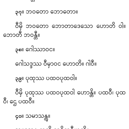
။ ဘဝတော ဘောတော။
၃၇
ဝီမှိ ဘဝတော ဘောတာဒေသော ဟောတိ ဝါ။
ဘောတီ ဘဝန္တီ။
။ ဂေါဿာဝင။
၃၈
ဂေါသဒ္ဒဿ ဝီမှာဝင ဟောတိ။ ဂါဝီ။
။ ပုထုဿ ပထဝပုထဝါ။
၃၉
ဝီမှိ
ပုထုဿ ပထဝပုထဝါ ဟောန္တိ။ ပထဝီ၊ ပုထ
ဝီ၊ ဌေ ပထဝီ။
။ သမာသန္တွ။
၄၀