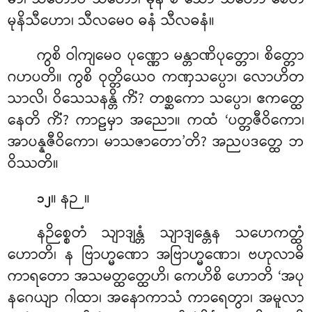
မာ၊ သီဟောဝ သီဟော၊ မုနိ စ သော သီဟော စေတိ
မုနိသီဟော၊ သီလမေဝ ဓနံ သီလဓနံ။
ကွစိ
ဝါကျမေဝ ပုဏ္ဏော မန္တာဏိပုတ္တော၊ စိတ္တော
ဂဟပတိ။ ကွစိ ဝုတ္တိယေဝ ကဏှသပ္ပော၊ လောဟိတ
သာလိ၊ ဝိသေသနန္တိ ကိံ? တစ္ဆကော သပ္ပော၊ ဧကတ္ထေ
နေတိ ကိံ? ကာဠမှာ အညော။ ကထံ ‘ပတ္တဇီဝိကော၊
အာပန္နဇီဝိကော၊ မာသဇာတော’တိ? အညပဒတ္ထေ ဘ
ဝိဿတိ။
။ နဉ။
၁၂
နဉိစ္စေတံ သျာဒျန္တံ သျာဒျန္တေန သဟေကတ္ထံ
ဟောတိ၊ န ဗြာဟ္မဏော အဗြာဟ္မဏော၊ ဗဟုလာဓိ
ကာရတော အသမတ္ထတ္ထေဟိ၊ ကေဟိစိ ဟောတိ ‘အပု
နဂေယျာ ဂါထာ၊ အနောကာသံ ကာရေတွာ၊ အမူလာ