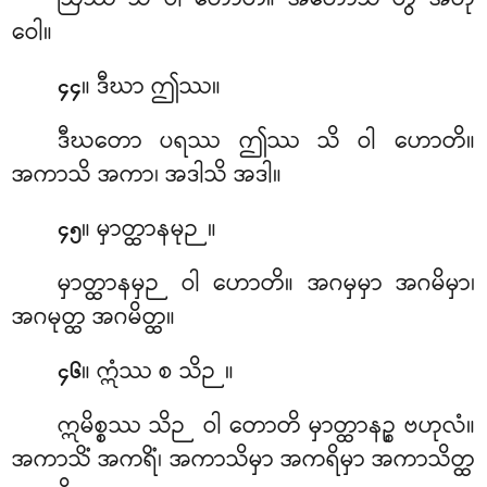
ဩဿ သိ ဝါ ဟောတိ။ အဟောသိ တွံ အဟု
ဝေါ။
။ ဒီဃာ ဤဿ။
၄၄
ဒီဃတော ပရဿ ဤဿ သိ ဝါ ဟောတိ။
အကာသိ အကာ၊ အဒါသိ အဒါ။
။ မှာတ္ထာနမုဉ။
၄၅
မှာတ္ထာနမှဉ
ဝါ ဟောတိ။ အဂမှမှာ အဂမိမှာ၊
အဂမုတ္ထ အဂမိတ္ထ။
။ ဣံဿ စ သိဉ။
၄၆
ဣမိစ္စဿ သိဉ ဝါ တောတိ မှာတ္ထာနဉ္စ ဗဟုလံ။
အကာသိံ အကရိံ၊ အကာသိမှာ အကရိမှာ အကာသိတ္ထ