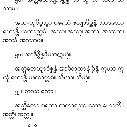
။ အတ္ထိတေယျာဒိစ္ဆန္နံ သ သု သ သထ သံ
၅၀
သာမ။
အသ=ဘုဝိစ္စသ္မာ ပရေသံ ဧယျာဒိစ္ဆန္နံ သာဒယော
ဟောန္တိ ယထာက္ကမံ။ အဿ၊ အဿု၊ အဿ၊ အဿထ၊
အဿံ၊ အဿာမ။
။ အာဒိဒွိန္နမိယာဣယုံ။
၅၁
အတ္ထိတေယျာဒိစ္ဆန္နံ အာဒိဘူတာနံ ဒွိန္နံ ဣယာ ဣ
ယုံ ဟောန္တိ ယထာက္ကမံ။ သိယာ၊ သိယုံ။
။ တဿ ထော။
၅၂
အတ္ထိတော
ပရဿ တကာရဿ ထော ဟောတိ။
အတ္ထိ၊ အတ္ထု။