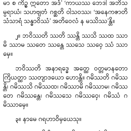
မာ စ ကိဉ္စ ဣတော အဒံ’ ‘ကာယဿ ဘေဒါ အဘိသ
မ္ပရာယံ၊ သဟဗျတံ ဂစ္ဆတိ ဝါသဝဿ၊ ‘အနေကဇာတိ
သံသာရံ သန္ဓာဝိဿံ’ အတိဝေလံ န မဿိဿ’န္တိ။
။ ဘဝိဿတိ
ဿတိ ဿန္တိ ဿသိ ဿထ ဿာ
၂
မိ ဿာမ ဿတေ ဿန္တေ ဿသေ ဿဝှေ ဿံ ဿာ
မှေ။
ဘဝိဿတိ အနာရဒ္ဓေ အတ္ထေ ဝတ္တမာနတော
ကြိယတ္ထာ ဿတျာဒယော ဟောန္တိ။ ဂမိဿတိ ဂမိဿ
န္တိ၊ ဂမိဿသိ ဂမိဿထ၊ ဂမိဿာမိ ဂမိဿာမ၊ ဂမိဿ
တေ ဂမိဿန္တေ၊ ဂမိဿသေ ဂမိဿဝှေ၊ ဂမိဿံ ဂ
မိဿာမှေ။
။ နာမေ ဂရဟာဝိမှယေသု။
၃