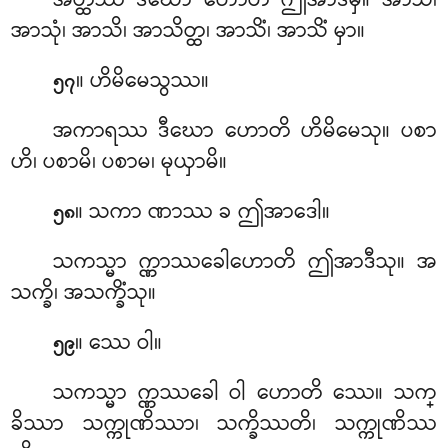
အတ္ထိဿ ဒီဃော ဟောတိ ဤအာဒိမှိ။ အာသိ၊
အာသုံ၊ အာသိ၊ အာသိတ္ထ၊ အာသိံ၊ အာသိံ မှာ။
။ ဟိမိမေသွဿ။
၅၇
အကာရဿ ဒီဃော ဟောတိ ဟိမိမေသု။ ပစာ
ဟိ၊ ပစာမိ၊ ပစာမ၊ မုယှာမိ။
။ သကာ ဏာဿ ခ ဤအာဒေါ။
၅၈
သကသ္မာ က္ဏာဿခေါဟောတိ ဤအာဒီသု။ အ
သက္ခိ၊ အသက္ခိံသု။
။ ဿေ ဝါ။
၅၉
သကသ္မာ
က္ဏဿခေါ ဝါ ဟောတိ ဿေ။ သက္
ခိဿာ သက္ကုဏိဿာ၊ သက္ခိဿတိ၊ သက္ကုဏိဿ