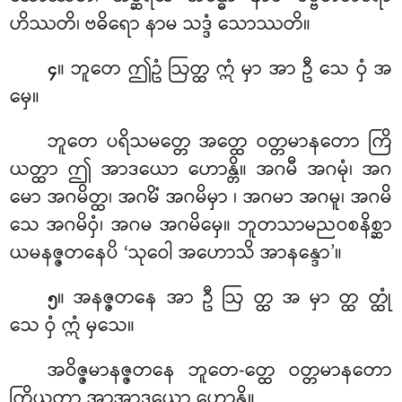
ဟိဿတိ၊ ဗဓိရော နာမ သဒ္ဒံ သောဿတိ။
။ ဘူတေ ဤဥံ ဩတ္ထ ဣံ မှာ အာ ဦ သေ ဝှံ အ
၄
မှေ။
ဘူတေ ပရိသမတ္တေ အတ္ထေ ဝတ္တမာနတော ကြိ
ယတ္ထာ ဤ အာဒယော ဟောန္တိ။ အဂမီ အဂမုံ၊ အဂ
မော အဂမိတ္ထ၊ အဂမိံ အဂမိမှာ
၊ အဂမာ အဂမူ၊ အဂမိ
သေ အဂမိဝှံ၊ အဂမ အဂမိမှေ။ ဘူတသာမညဝစနိစ္ဆာ
ယမနဇ္ဇတနေပိ ‘သုဝေါ အဟောသိ အာနန္ဒော’။
။ အနဇ္ဇတနေ အာ ဦ ဩ တ္ထ အ မှာ တ္ထ တ္ထုံ
၅
သေ ဝှံ ဣံ မှသေ။
အဝိဇ္ဇမာနဇ္ဇတနေ ဘူတေ-တ္ထေ ဝတ္တမာနတော
ကြိယတ္ထာ အာအာဒယော ဟောန္တိ။