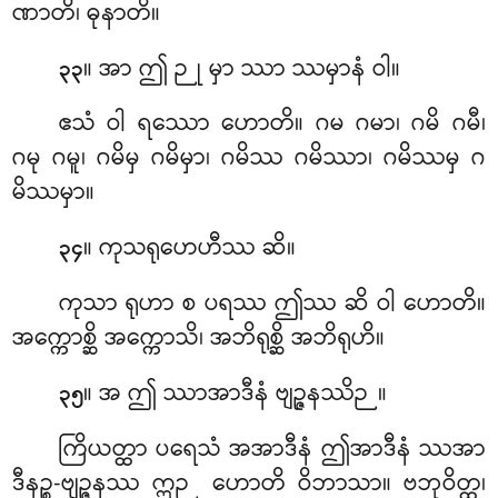
ဏာတိ၊ ဓုနာတိ။
။ အာ ဤ ဉု မှာ ဿာ ဿမှာနံ ဝါ။
၃၃
ဧသံ ဝါ ရဿော ဟောတိ။ ဂမ ဂမာ၊ ဂမိ ဂမီ၊
ဂမု ဂမူ၊ ဂမိမှ ဂမိမှာ၊ ဂမိဿ ဂမိဿာ၊ ဂမိဿမှ ဂ
မိဿမှာ။
။ ကုသရုဟေဟီဿ ဆိ။
၃၄
ကုသာ ရုဟာ စ ပရဿ ဤဿ ဆိ ဝါ ဟောတိ။
အက္ကောစ္ဆိ အက္ကောသိ၊ အဘိရုစ္ဆိ အဘိရုဟိ။
။ အ ဤ ဿာအာဒီနံ ဗျဉ္ဇနဿိဉ။
၃၅
ကြိယတ္ထာ ပရေသံ အအာဒီနံ ဤအာဒီနံ ဿအာ
ဒီနဉ္စ-ဗျဉ္ဇနဿ ဣဉ ဟောတိ ဝိဘာသာ။ ဗဘုဝိတ္ထ၊