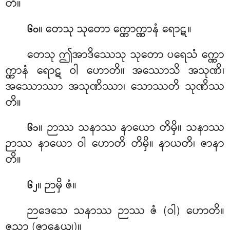
တိ။
။ တေသု သုတော က္ဏောက္ဏာနံ ရောဋ။
၆၀
တေသု ဤအာဒိဿေသု သုတော ပရေသံ က္ဏော
က္ဏာနံ ရောဋ ဝါ ဟောတိ။ အဿောသိ အသုဏိ၊
အဿောဿာ အသုဏိဿာ၊ သောဿတိ သုဏိဿ
တိ။
။ ဉာဿ သနာဿ နာယော တိမှိ။ သနာဿ
၆၁
ဉာဿ နာယော ဝါ ဟောတိ တိမှိ။ နာယတိ၊ ဇာနာ
တိ။
။ ဉာမှိ ဇံ။
၆၂
ဉာဒေသေ သနာဿ ဉာဿ ဇံ (ဝါ) ဟောတိ။
ဇညာ (ဇာနေယျ)။