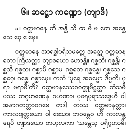
၆။ ဆဋ္ဌော ကဏ္ဍော (တျာဒိ)
။ ဝတ္တမာနေ တိ အန္တိ သိ ထ မိ မ တေ အန္တေ
၁
သေ ဝှေ ဧ မှေ။
ဝတ္တမာနေ အာရဒ္ဓါပရိသမတ္တေ အတ္ထေ ဝတ္တမာန
တော ကြိယတ္ထာ တျာဒယော ဟောန္တိ။ ဂစ္ဆတိ၊ ဂစ္ဆန္တိ၊ ဂ
စ္ဆသိ ဂစ္ဆထ၊ ဂစ္ဆာမိ ဂစ္ဆာမ၊ ဂစ္ဆတေ ဂစ္ဆန္တေ၊ ဂစ္ဆသေ ဂ
စ္ဆဝှေ၊ ဂစ္ဆေ ဂစ္ဆာမှေ။ ကထံ ‘ပုရေ အဓမ္မော ဒိပ္ပတိ၊ ပု
ရာ မရာမီ’တိ? ဝတ္တမာနဿေဝဝတ္တုမိဋ္ဌတ္တာ တံသမီ
ပဿ တဂ္ဂဟဏေန ဂဟဏာ၊ ပုရေပုရာသဒ္ဒေဟိ ဝါ
အနာဂတတ္တာဝဂမေ တဒါ တဿ ဝတ္တမာနတ္တာ၊
ကာလဗျတ္တယော ဝါ ဧသော၊ ဘဝန္တေဝ ဟိ ကာလန္တ
ရေပိ တျာဒယော ဗာဟုလကာ ‘သန္တေသု ပရိဂူဟာမိ၊