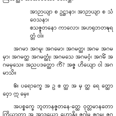
အာဉာယျာ စ ဥဋ္ဌာနာ၊ အာဉာယျာ စ သံ
ဝေသနာ၊
ဧသဇ္ဇတနော ကာလော၊ အဟရုဘတဍ္ဎရ
တ္တံ ဝါ။
အဂမာ အဂမူ၊ အဂမော၊ အဂမတ္ထ၊ အဂမ အဂမ
မှာ၊ အဂမတ္ထ အဂမတ္ထုံ၊ အဂမသေ အဂမဝှံ၊ အဂမိံ အ
ဂမမှသေ။ အညပဒတ္ထော ကိံ? အဇ္ဇ ဟိယျော ဝါ အဂ
မာသိ။
။ ပရောက္ခေ အ ဥ ဧ တ္ထ အ မှ တ္ထ ရေ တ္ထော
၆
ဝှော ဣ မှေ။
အပစ္စက္ခေ ဘူတာနဇ္ဇတနေ-တ္ထေ ဝုတ္တမာနတော
ကြိယာတ္ထာ အ အာဒယော ဟောန္တိ။ ဇဂါမ ဇဂမု၊ ဇဂ