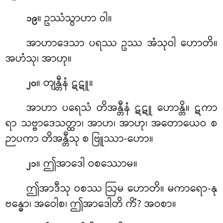
။ ဥဿံသွာဟာ ဝါ။
၁၉
အာဟာဒေသာ ပရဿ ဥဿ အံသုဝါ ဟောတိ။
အဟံသု၊ အာဟု။
။ တျန္တီနံ ဋဋူ။
၂၀
အာဟာ ပရေသံ တိအန္တီနံ ဋဋူ ဟောန္တိ။ ဋကာ
ရာ သဗ္ဗာဒေသတ္ထာ၊ အာဟ၊ အာဟု၊ အတောယေဝ စ
ဉာပကာ တိအန္တီသု စ ဗြူဿာ-ဟော။
။ ဤအာဒေါ ဝစဿောမ။
၂၁
ဤအာဒီသု ဝစဿ ဩမ ဟောတိ။ မကာရော-နု
ဗန္ဓော၊ အဝေါစ၊ ဤအာဒေါတိ ကိံ? အဝစာ။