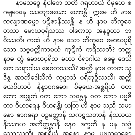
နာမသဒ္ဒေ နိပါတေ သတိ ဂရဟာယံ ဝိမှယေ စ
ဂမျမာနေ ဿတျာဒယော ဟောန္တိ။ ဣမေ ဟိ နာမ
ကလျာဏဓမ္မာ ပဋိဇာနိဿန္တိ၊ န ဟိ နာမ ဘိက္ခဝေ
တဿ မောဃပုရိသဿ ပါဏေသု အနုဒ္ဒယာ ဘ
ဝိဿတိ၊ ကထံ ဟိ နာမ သော ဘိက္ခဝေ မောဃပုရိ
သော သဗ္ဗမတ္တိကာမယံ ကုဋိကံ ကရိဿတိ? တတ္ထ
နာမ တွံ မောဃပုရိသ မယာ ဝိရာဂါယ ဓမ္မေ ဒေသိ
တေ သရာဂါယ စေတေဿသိ? အတ္ထိ နာမ တာတ သု
ဒိန္န အာဘိဒေါသိကံ ကုမ္မာသံ ပရိဘုဉ္ဇိဿသိ၊ အတ္ထိ
ယေဝိဟာပိ နိန္ဒာဝဂမော။ ဝိမုယေ-အစ္ဆရိယံ ဝတ
ဘော အဗ္ဘုတံ ဝတ ဘော သန္တေန ဝတ ဘော ပဗ္ဗဇိ
တာ ဝိဟာရေန ဝိဟရန္တိ၊ ယတြ ဟိ နာမ သညီ သမာ
နော ဇာဂရော ပဉ္စမတ္တာနိ သကဋသတာနိ နိဿာယ
နိဿာယ အဘိက္ကန္တာနိ နေဝ ဒက္ခတိ န ပန သဒ္ဒံ
သောဿတိ၊ အစ္ဆရိယံ အန္ဓော နာမ ပဗ္ဗတမာရော