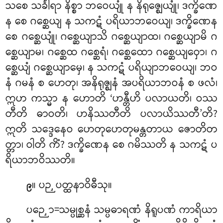
သစေ သင်္ခါရာ နိစ္စာ ဘဝေယျုံ န နိရုဇ္ဈေယျုံ၊ ဒက္ခိဏေ
န စေ ဂစ္ဆေယျ န သကဋံ ပရိယာဘဝေယျ၊ ဒက္ခိဏေန
စေ ဂစ္ဆေယျုံ၊ ဂစ္ဆေယျာသိ ဂစ္ဆေယျာထ၊ ဂစ္ဆေယျာမိ ဂ
စ္ဆေယျာမ၊ ဂစ္ဆေထ ဂစ္ဆေရံ၊ ဂစ္ဆေထော ဂစ္ဆေယျဝှော၊ ဂ
စ္ဆေယျံ ဂစ္ဆေယျာမှေ၊ န သကဋံ ပရိယျာဘဝေယျ၊ ဘဝ
နံ ဂမနံ စ ဟေတု၊ အနိရုဇ္ဈနံ အပရိယာဘဝနံ စ ဖလံ၊
ဣဟ ကသ္မာ န ဟောတိ ‘ဟန္တီဟိ ပလာယတိ၊ ဝဿ
တီတိ ဓာဝတိ၊ ဟနိဿတီတိ ပလာယိဿတီ’တိ?
ဣတိ သဒ္ဒေနေဝ ဟေတုဟေတုမန္တတာယ ဇောတိတ
တ္တာ၊ ဝါတိ ကိံ? ဒက္ခိဏေန စေ ဂမိဿတိ န သကဋံ ပ
ရိယာဘဝိဿတိ။
။ ပဉှပတ္ထနာဝိဓီသု။
၉
ပဉှော=သမ္ပုစ္ဆနံ
သမ္ပဓာရဏံ နိရူပဏံ ကာရိယာ