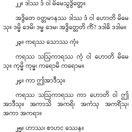
။ ဒါဿ ဒံ ဝါ မိမေသွဒွိတ္တေ။
၂၂
အဒွိတေ
ဝတ္တမာနဿ ဒါဿ ဒံ ဝါ ဟောတိ မိမေ
သု။ ဒမ္မိ ဒေမိ၊ ဒမ္မ ဒေမ၊ အဒွိတ္တေတိ ကိံ? ဒဒါဓိ ဒဒါမ။
။ ကရဿ သောဿ ကုံ။
၂၃
ကရဿ သဩကာရဿ ကုံ ဝါ ဟောတိ မိမေ
သု။ ကုမ္မိ ကုမ္မ၊ ကရောမိ ကရောမ။
။ ကာ ဤအာဒီသု။
၂၄
ကရဿ သဩကာရဿ ကာ ဟောတိ ဝါ ဤ
အာဒီသု။ အကာသိ အကရိ၊ အကံသု အကရိံသု၊
အကာ အကရာ။
။ ဟာဿ၊ စာဟင ဿေန။
၂၅