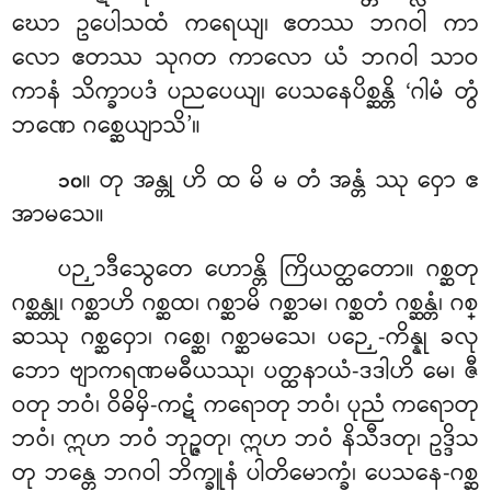
ဃော ဥပေါသထံ ကရေယျ၊ ဧတဿ ဘဂဝါ ကာ
လော ဧတဿ သုဂတ ကာလော ယံ ဘဂဝါ သာဝ
ကာနံ သိက္ခာပဒံ ပညပေယျ၊ ပေသနေပိစ္ဆန္တိ ‘ဂါမံ တွံ
ဘဏေ ဂစ္ဆေယျာသိ’။
။ တု အန္တု ဟိ ထ မိ မ တံ အန္တံ ဿု ဝှော ဧ
၁၀
အာမသေ။
ပဉှာဒီသွေတေ ဟောန္တိ ကြိယတ္ထတော။ ဂစ္ဆတု
ဂစ္ဆန္တု၊ ဂစ္ဆာဟိ ဂစ္ဆထ၊ ဂစ္ဆာမိ ဂစ္ဆာမ၊ ဂစ္ဆတံ ဂစ္ဆန္တံ၊ ဂစ္
ဆဿု ဂစ္ဆဝှော၊ ဂစ္ဆေ၊ ဂစ္ဆာမသေ၊ ပဉှေ-ကိန္နု ခလု
ဘော ဗျာကရဏမဓီယဿု၊ ပတ္ထနာယံ-ဒဒါဟိ မေ၊ ဇီ
ဝတု ဘဝံ၊ ဝိဓိမှိ-ကဋံ ကရောတု ဘဝံ၊ ပုညံ ကရောတု
ဘဝံ၊ ဣဟ ဘဝံ ဘုဉ္ဇတု၊ ဣဟ ဘဝံ နိသီဒတု၊ ဥဒ္ဒိသ
တု ဘန္တေ ဘဂဝါ ဘိက္ခူနံ ပါတိမောက္ခံ၊ ပေသနေ-ဂစ္ဆ