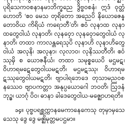
ပုရိသေကဝစနာနမာဘိက္ခညေ ဒွိဗ္ဗဝစနံ၊ ဣဒံ ဝုတ္တံ
ဟောတိ ‘ဧဝ မေသ တုရိတော အညေပိ နိယောဇေန္
တောဝိယ ကိရိယံ ကရောတီ’တိ၊ ဧဝံ လုနာထ လုနာ
ထတွေဝါယံ လုနာတိ၊ လုနဝှော လုနဝှောတွေဝါယံ လု
နာတိ၊ တထာ ကာလန္တရေသုပိ လုနာဟိ လုနာဟိတွေ
ဝါယံ အလုနိ၊ အလုနာ၊ လုလာဝ၊ လုနိဿတီတိ၊ ဧဝံ
ဿုမှိ စ ယောဇနီယံ၊ တထာ သမုစ္စယေပိ မဌမဋ၊
ဝိဟာရမဋေတွေဝါယမဋတိ၊ မဌမဋဿု၊ ဝိဟာရမ
ဋဿုတွေဝါယမဋတိ၊ ဗျာပါရဘေဒေ တုသာမညဝစ
နဿေဝ ဗျာပကတ္တာ အနုပ္ပယောဂေါ ဘဝတိ၊ ဩဒနံ
ဘုဉ္ဇ၊ ယာဂုံ ပိဝ၊ ဓာနာ ခါဒေတွေဝါယ-မဇ္ဈောဟရတိ။
။ ပုဗ္ဗပရစ္ဆက္ကာနမေကာနေကေသု တုမှာမှသေ
၁၄
သေသု ဒွေ ဒွေ မဇ္ဈိမုတ္တမပဌမာ။