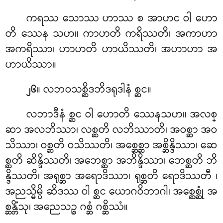
ကရဿ သောဿ ဟာဿ စ အာဟင ဝါ ဟော
တိ ဿေန သဟ။ ကာဟတိ ကရိဿတိ၊ အကာဟာ
အကရိဿာ၊ ဟာဟတိ ဟာယိဿတိ၊ အဟာဟာ အ
ဟာယိဿာ။
။ လဘဝသစ္ဆိဒဘိဒရုဒါနံ စ္ဆင။
၂၆
လဘာဒီနံ စ္ဆင ဝါ ဟောတိ ဿေနသဟ။ အလစ္
ဆာ အလဘိဿာ၊ လစ္ဆတိ လဘိဿာတိ၊ အဝစ္ဆာ အဝ
သိဿာ၊ ဝစ္ဆတိ ဝသိဿတိ၊ အစ္ဆေစ္ဆာ အစ္ဆိန္ဒိဿာ၊ ဆေ
စ္ဆတိ ဆိန္ဒိဿတိ၊ အဘေစ္ဆာ အဘိန္ဒိဿာ၊ ဘေစ္ဆတိ ဘိ
န္ဒိဿတိ၊ အရုစ္ဆာ အရောဒိဿာ၊ ရုစ္ဆတိ ရောဒိဿတီ
၊
အညသ္မိမ္ပိ ဆိဒဿ ဝါ စ္ဆင ယောဂဝိဘာဂါ၊ အစ္ဆေစ္ဆုံ အ
စ္ဆန္တိံသု၊ အညေသဉ္စ ဂစ္ဆံ ဂစ္ဆိဿံ။