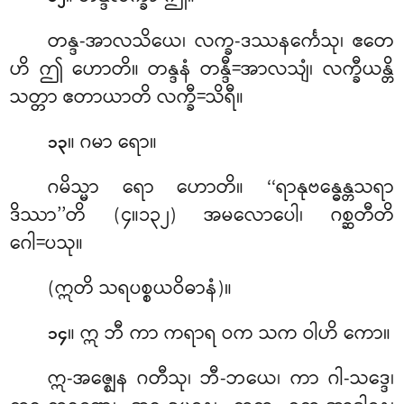
တန္ဒ-အာလသိယေ၊ လက္ခ-ဒဿနင်္ကေသု၊ ဧတေ
ဟိ ဤ ဟောတိ။ တန္ဒနံ တန္ဒီ=အာလသျံ၊ လက္ခီယန္တိ
သတ္တာ ဧတာယာတိ လက္ခီ=သိရီ။
။ ဂမာ ရော။
၁၃
ဂမိသ္မာ
ရော ဟောတိ။ ‘‘ရာနုဗန္ဓေန္တသရာ
ဒိဿာ’’တိ (၄။၁၃၂) အမလောပေါ၊ ဂစ္ဆတီတိ
ဂေါ=ပသု။
(ဣတိ သရပစ္စယဝိဓာနံ)။
။ ဣ ဘီ ကာ ကရာရ ဝက သက ဝါဟိ ကော။
၁၄
ဣ-အဇ္ဈေန ဂတီသု၊ ဘီ-ဘယေ၊ ကာ ဂါ-သဒ္ဒေ၊