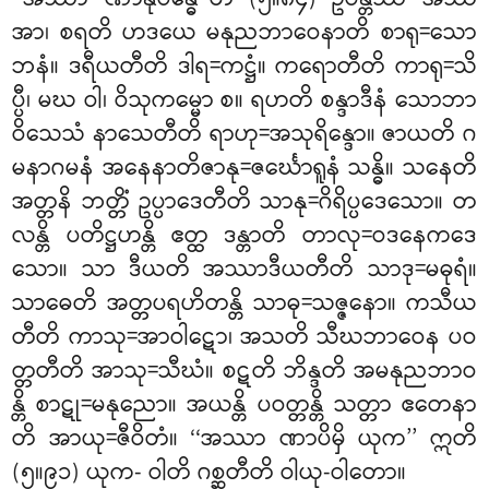
အာ၊ စရတိ ဟဒယေ မနုညဘာဝေနာတိ စာရု=သော
ဘနံ။ ဒရီယတီတိ ဒါရ=ကဋ္ဌံ။ ကရောတီတိ ကာရု=သိ
ပ္ပီ၊ မဃ ဝါ၊ ဝိသုကမ္မော စ။ ရဟတိ စန္ဒာဒီနံ သောဘာ
ဝိသေသံ နာသေတီတိ ရာဟု=အသုရိန္ဒော။ ဇာယတိ ဂ
မနာဂမနံ အနေနာတိဇာနု=ဇင်္ဃောရူနံ သန္ဓိ။ သနေတိ
အတ္တနိ ဘတ္တိံ ဥပ္ပာဒေတီတိ သာနု=ဂိရိပ္ပဒေသော။ တ
လန္တိ ပတိဋ္ဌဟန္တိ ဧတ္ထ ဒန္တာတိ တာလု=ဝဒနေကဒေ
သော။ သာ ဒီယတိ အဿာဒီယတီတိ သာဒု=မဓုရံ။
သာဓေတိ အတ္တပရဟိတန္တိ သာဓု=သဇ္ဇနော။ ကသီယ
တီတိ ကာသု=အာဝါဋော၊ အသတိ သီဃဘာဝေန ပဝ
တ္တတီတိ အာသု=သီဃံ။ စဋတိ ဘိန္ဒတိ အမနုညဘာဝ
န္တိ စာဋု=မနုညော။ အယန္တိ ပဝတ္တန္တိ သတ္တာ ဧတေနာ
တိ အာယု=ဇီဝိတံ။ ‘‘အဿာ ဏာပိမှိ ယုက’’ ဣတိ
(၅။၉၁) ယုက- ဝါတိ ဂစ္ဆတီတိ ဝါယု-ဝါတော။