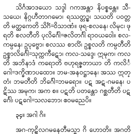
သိင်္ဂအာဒယော သဒ္ဒါ ဂကအန္တာ နိပစ္စန္တေ။ သီ-
သယေ၊ နိဂ္ဂဟီတာဂမော၊ ရဿတ္တဉ္စ၊ သယတိ ပဝတ္တ
တိ မတ္ထကေတိ သိင်္ဂံ=ဝိသာဏံ။ ဖုရ-စလနေ၊ လိမုင၊ ဖု
ရတိ စလတီတိ ပုလိင်္ဂေါ=ဇလိတင်္ဂါ ရာဝယဝေါ။ စလ-
ကမ္ပနေ၊ ဥပုဗ္ဗော၊ စလဿ စာလိံ၊ ဥစ္စလတိ ကမ္ပတီတိ
ဥစ္စာလိင်္ဂေါ=သုက္ကကီဋော၊ ကလ-သဒ္ဒေ၊ ဣမုက၊ ကလ
တိ အဘိနာဒံ ကရောတိ ဗဟုရဇ္ဇတာယာ တိ ကလိင်္
ဂေါ=ဒက္ခိဏာပထော။ ဘမ-အနဝဋ္ဌာနေ၊ အဿ ဣတ္
တံ၊ ဘမတီတိ ဘိင်္ဂေါ=ဘမရော။ ပဋ အဋ-ဂမနေ၊ ပ
ဋိဿ အမုက၊ အက စ။ ပဋတိ ပတန္တော ဂစ္ဆတီတိ ပဋ
င်္ဂေါ၊ ပဋဂေါ=သလဘော၊ ဧဝမညေပိ။
။ အဂါ ဂိ။
၃၄
အဂ-ကုဋိလဂမနေတီမသ္မာ ဂိ ဟောတိ။ အဂတိ