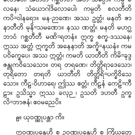
လောပေါ၊ အံဟတိ ဂစ္ဆတီတိ အဟိ=သပ္ပော။ ကမ္ပ စ
လနေ၊ သံယောဂါဒိလောပေါ၊ ကမ္ပတိ စလတီတိ
ကပိ=ဝါနရော။ မန-ဉာဏေ၊ အဿ ဥတ္တံ၊ မနတိ ဇာ
နာတီတိ မုနိ=သမဏော။ နဿ ဏတ္တံ၊ မနတိ မဟဂ္ဃ
ဘာဝံ ဂစ္ဆတီတီ မဏိ=ရတနံ။ ဣက္ခ စက္ခ-ဒဿနေ၊
ဣဿ အတ္တံ ဣက္ခတိ အနေနာတိ အက္ခိ=နယနံ။ ကမ
ပဝိက္ခေပေ၊ အဿ ဣတ္တံ၊ ကမတိ ယာတီတိ ကိမိ=ခုဒ္ဒ
ဇန္တုကဝိသေသော။ တရ တရဏေ၊ တိတ္တိရာဒေသော၊
တုရိတော တရတိ ယာတီတိ တိတ္တိရိ=ပက္ခိဝိသေ
သော။ ကီဠ-ဝိဟာရေ၊ ဤဿ ဧတ္တံ၊ ကီဠနံ ကေဠိ=ကီ
ဠာ။ ဥသိသ္မာ ဣဿ ခလုဉ၊ ဥသတိ ဒဟတီ ဥက္ခ
လိ=ဘာဇနံ၊ ဧဝမညေပိ။
။ ယုဝဏ္ဏုပန္တာ ကိ။
၉
ဣဝဏ္ဏုပန္တေဟိ စ ဥဝဏ္ဏုပန္တေဟိ စ ကြိယတ္ထေ