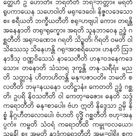
တ္ထေဟိ ဥ ဟောတိ။ ဘရတီတိ ဘရ=ဘတ္တာ။ မရတိ
ရူပကာယေန သဟေဝါတိ မရု=ဒေဝေါ၊ နိဇ္ဇလဒေသော
စ။ စရီယတိ ဘက္ခီယတီတိ စရု=ဟဗျပါ ကော။ တရန္တိ
အနေနာတိ တရု=ရုက္ခော။ အရတိ သူနဘာဝေန ဥဒ္ဓံ ဂ
စ္ဆတီတိ အရု=ဝဏော။ ဂရတိ သိဉ္စတိ၊ ဂိရတိ ဝမတိ ဝါ
သိဿေသု သိနေဟန္တိ ဂရု=အာစရိယော။ ဟနတိ ဩဒ
နာဒီသု ဝဏ္ဏဝိသေသံ နာသေတီတိ ဟနု=ဝဒနေကဒေ
သော။ တနောတိ သံသာရ ဒုက္ခန္တိ တနု-သရီရံ။ မည
တိ သတ္တာနံ ဟိတာဟိတန္တိ မနု=ပဇာပတိ။ ဘမတိ စ
လတီတိ ဘမု=နယနော ပတိဋ္ဌာနံ။ ကေတတိ ဥဒ္ဓံ ဂစ္ဆ
တိ၊ ဥပရိ နိဝသတီတိ ဝါ ကေတု=ဓဇော။ ဓနတိ သဒ္ဒံ
ကရောတီတိ ဓနု=စာပေါ။ ဗံဟ ဣတိ နိဒ္ဒေသာ ဥမှိ နိ
စ္စံ နိဂ္ဂဟီတလောပေါ၊ ဗံဟတိ ဝုဒ္ဓိံ ဂစ္ဆတီတိ ဗဟု=အန
ပ္ပကံ။ ကမ္ဗတိ သံဝရံ ကရောတီထိ ကမ္ဗု=ဝလယော၊
သင်္ခေါ
စ။ အမ္ဗတိ နာဒံကရောတီတိ အမ္ဗု=ဝါရိ။ စက္ခ