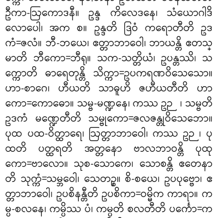
ဦကာ-ဩကောဒနီ။ ဥန္ဒ ကိလေဒနေ၊ သံယောဂါဒိ
လောပေါ၊ အက စ။ ဥန္ဒတိ ဒြဝံ ကရောတီတိ ဥဒ
ကံ=ဇလံ။ ဘီ-ဘယေ၊ ဧတ္တာဘာဝေါ၊ ဘာယန္တိ ဧတသ္
မာတိ ဘီကော=ဘီရု။ သက-သတ္တိယံ၊ ဥပန္တဿိ၊ သ
က္ကောတိ ဓာရေတုန္တိ သိက္ကာ=ဥပကရဏဝိသေသော။
ဟာ-စာဂေ၊ ဟီယတိ သာဓူဟိ ဇဟီယတီတိ ဟာ
ကော=ကောဓော။ သမ္ဗ-မဏ္ဍနေ၊ ကဿ ဥဉ
၊ သမ္ဗတိ
ဥဒကံ မဏ္ဍေတီတိ သမ္ဗုကော=ဇလဇန္တုဝိသေဘော။
ပုထ ပထ-ဝိတ္ထာရေ၊ ဩတ္တာဘာဝေါ၊ ကဿ ဥဉ၊ ပု
ထတိ ပတ္ထရတိ အတ္တနော ဗာလဘာဝန္တိ ပုထု
ကော=ဗာလော။ သုစ-သောကေ၊ သောစန္တိ ဧတေနာ
တိ သုက္ကံ=သမ္ဘဝေါ၊ သေတဉ္စ။ စိ-စယေ၊ ဥပပုဗ္ဗော၊ ဧ
တ္တာဘာဝေါ၊ ဥပစိနန္တီတိ ဥပစိကာ=ဝမ္မိက ကာရာ။ က
မ္ပ-စလနေ၊ ကမ္ပိဿ ပံ၊ ကမ္ပတိ စလတီတိ ပင်္ကော=က