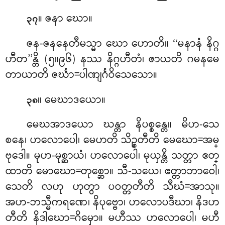
။ ဇနာ ဃော။
၃၇
ဇန-ဇနနေတီမသ္မာ ဃော ဟောတိ။ ‘‘မနာနံ နိဂ္ဂ
ဟီတ’’န္တိ (၅။၉၆) နဿ နိဂ္ဂဟီတံ၊ ဇာယတိ ဂမနမေ
တာယာတိ ဇင်္ဃာ=ပါဏျင်္ဂဝိသေသော။
။ မေဃာဒယော။
၃၈
မေဃအာဒယော ဃန္တာ နိပစ္စန္တေ။ မိဟ-သေ
စနေ၊ ဟလောပေါ၊ မေဟတိ သိဉ္စတီတိ မေဃော=အမ္
ဗုဒေါ။ မုဟ-မုစ္ဆာယံ၊ ဟလောပေါ၊ မုယှန္တိ သတ္တာ ဧတ္
ထာတိ မောဃော=တုစ္ဆော။ သီ-သယေ၊ ဧတ္တာဘာဝေါ၊
သေတိ လဟု ဟုတွာ ပဝတ္တတီတိ သီဃံ=အာသု။
အဟ-ဘသ္မီကရဏေ၊ နိပုဗ္ဗော၊ ဟလောပဒီဃာ၊ နိဒဟ
တီတိ နိဒါဃော=ဂိမှော။ မဟီဿ ဟလောပေါ၊ မဟီ