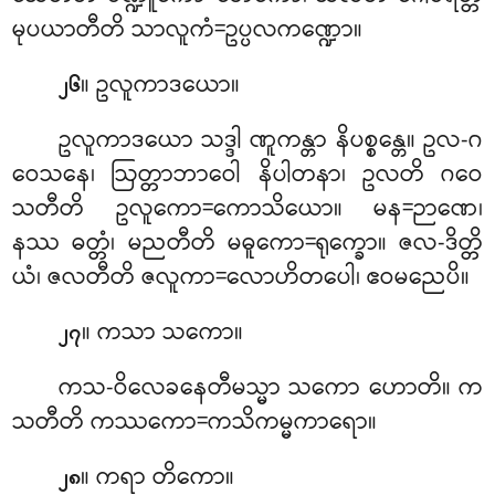
မုပယာတီတိ သာလူကံ=ဥပ္ပလကဏ္ဍော။
။ ဥလူကာဒယော။
၂၆
ဥလူကာဒယော သဒ္ဒါ ဏူကန္တာ နိပစ္စန္တေ။ ဥလ-ဂ
ဝေသနေ၊ ဩတ္တာဘာဝေါ နိပါတနာ၊ ဥလတိ ဂဝေ
သတီတိ ဥလူကော=ကောသိယော။ မန=ဉာဏေ၊
နဿ ဓတ္တံ၊ မညတီတိ မဓူကော=ရုက္ခော။ ဇလ-ဒိတ္တိ
ယံ၊ ဇလတီတိ ဇလူကာ=လောဟိတပေါ၊ ဧဝမညေပိ။
။ ကသာ သကော။
၂၇
ကသ-ဝိလေခနေတီမသ္မာ သကော ဟောတိ။ က
သတီတိ ကဿကော=ကသိကမ္မကာရော။
။ ကရာ တိကော။
၂၈