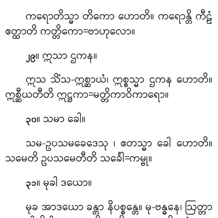
ကရောတိသ္မာ တိကော ဟောတိ။ ကရောန္တိ ကီဠံ
ဧတ္ထာတိ ကတ္တိကော=ဗာဟုလော။
။ ဣသာ ဌကန။
၂၉
ဣသ သိံသ-ဣစ္ဆာယံ၊ ဣစ္စသ္မာ ဌကန ဟောတိ။
ဣစ္ဆီယတီတိ ဣဋ္ဌကာ=မတ္တိကာဝိကာရော။
။ သမာ ခေါ။
၃၀
သမ-ဥပသမခေဒေသု
၊ ဧတသ္မာ ခေါ ဟောတိ။
သမေတိ ဥပသမေတီတိ သင်္ခေါ=ကမ္ဗု။
။ မုခါ ဒယော။
၃၁
မုခ အာဒယော ခန္တာ နိပစ္စန္တေ။ မု-ဗန္ဓနေ၊ ဩတ္တာ