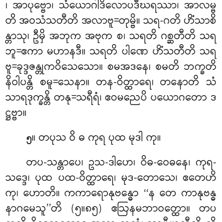
၊ အာပုဗ္ဗော၊ သံယောဂါဒိလောပဒီဃရဿာ၊ အာလမ္ဗ
တိ အဝသံသတီတိ အလာဗူ=တုမ္ဗိ။ သရ-ဂတိ ဟိံသာစိ
န္တာသု၊ ဦမှိ အဘုက အဗုက စ၊ သရတိ ဂစ္ဆတီတိ သရ
ဘူ=ဧကာ မဟာနဒီ။ သရတိ ပါဏေ ဟိံသတီတိ သရ
ဗူ=ခုဒ္ဒဇန္တုကဝိသေသော။ စမအဒနေ၊ စမတိ ဘက္ခတိ
နိဝါပန္တိ စမူ=သေနာ။ တန-ဝိတ္ထာရေ၊ တနောတိ သံ
သာရဒုက္ခန္တိ တနု=သရီရံ၊ ဧဝမညေပိ ပယောဂတော ဒ
ဋ္ဌဗ္ဗာ။
။ တပုသ ဝိ ဓ ကုရ ပုထ မုဒါ ကု။
၅
တပ-သန္တာပေ၊ ဥသ-ဒါဟေ၊ ဝိဓ-ဝေဓနေ၊ ကုရ-
သဒ္ဒေ၊ ပုထ ပထ-ဝိတ္ထာရေ၊ မုဒ-တောသေ၊ ဧတေဟိ
ကု၊ ဟောတိ။ ကကာရောနုဗန္ဓော ‘‘န တေ ကာနုဗန္ဓ
နာဂမေသူ’’တိ (၅။၈၅) ဧဩနမဘာဝတ္ထော။ တပ