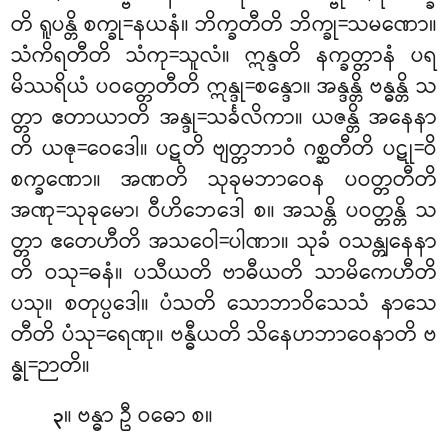
တိ ရူပန္တိ စက္ခု=နယနံ။ ဘိက္ခတီတိ ဘိက္ခု=သမဏော။
သံကိရတီတိ သံကု=သူလံ။ ဣန္ဒတိ နက္ခတ္တာနံ ပရ
မိဿရိယံ ပဝတ္တေတီတိ ဣန္ဒု=စန္ဒော။ အန္ဒန္တိ ဗန္ဓန္တိ သ
တ္တာ ဧတာယာတိ အန္ဒု=သင်္ခလိကာ။ ယဇန္တိ အနေနာ
တိ ယဇု=ဝေဒေါ။ ပဋတိ ဗျတ္တဘာဝံ ဂစ္ဆတီတိ ပဋု=ဝိ
စက္ခဏော။ အဏတိ သုခုမဘာဝေန ပဝတ္တတီတိ
အဏု=သုခုမော၊ ဝီဟိဘေဒေါ စ။ အသန္တိ ပဝတ္တန္တိ သ
တ္တာ ဧတေဟီတိ အသဝေါ=ပါဏာ။ သုခံ ဝသန္တျနေနာ
တိ ဝသု=ဓနံ။ ပသီယတိ ဗာဓီယတိ သာမိကေဟီတိ
ပသု။ စတုပ္ပဒေါ။ ပံသတိ သောဘာဝိသေသံ နာသေ
တီတိ ပံသု=ရေဏု။ ဗန္ဓီယတိ သိနေဟဘာဝေနာတိ ဗ
န္ဓု=ဉာတိ။
။ ဗန္ဓာ ဦ ဝဓော စ။
၃