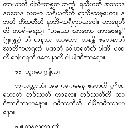
တာယာတိ ဝါသိ=တစ္ဆက ဘဏ္ဍံ။ ရသီယတိ အဿာဒ
နဝသေန သမော သရီယတီတိ ရာသိ=သမူဟော။ န
ဘတိ ဟိံသတီတိ နာဘိ=သရီရာဝယဝေါ။ ဟာရေတီ
တိ ဟာရိ=မနုညံ။ ‘‘ဟနဿ ဃာတော ဏာနုဗန္ဓေ’’
(၅။၉၉) တိ ဟနဿ ဃာတော၊ ဟနန္တိ ဧတေနာတိ
ဃာတိ=ပဟရဏံ၊ ပဏတိ ဝေါဟရတီတိ ပါဏိ၊ ပဏ
တိ ဝေါဟရတိ ဧတေနာတိ ဝါ ပါဏိ=ကရော။
။ ဘူဂမာ ဤဏ။
၁၁
ဘူ-သတ္တာယံ၊ အမ ဂမ-ဂမနေ ဧတေဟိ ဤဏ
ဟောတိ ဘဝိဿတိ ကာလေ။ ဘဝိဿတီတိ ဘာ
ဝီ=ဘဝိဿမာနော။ ဂမိဿတီတိ ဂါမီ=ဂမိဿာမာ
နော။
။ တန္ဒလက္ခာ ဤ။
၁၂