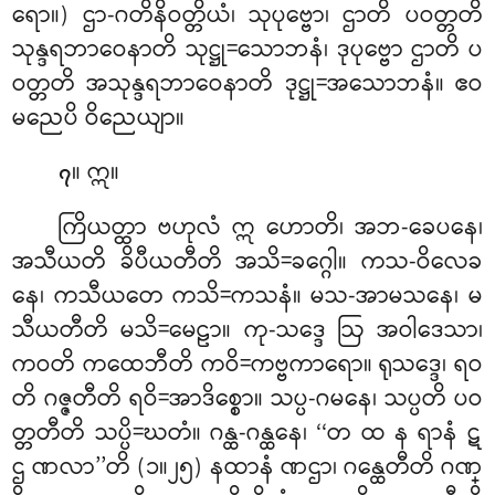
ရော။) ဌာ-ဂတိနိဝတ္တိယံ၊ သုပုဗ္ဗော၊ ဌာတိ ပဝတ္တတိ
သုန္ဒရဘာဝေနာတိ သုဋ္ဌု=သောဘနံ၊ ဒုပုဗ္ဗော ဌာတိ ပ
ဝတ္တတိ အသုန္ဒရဘာဝေနာတိ ဒုဋ္ဌု=အသောဘနံ။ ဧဝ
မညေပိ ဝိညေယျာ။
။ ဣ။
၇
ကြိယတ္ထာ ဗဟုလံ ဣ ဟောတိ၊ အဘ-ခေပနေ၊
အသီယတိ ခိပီယတီတိ အသိ=ခဂ္ဂေါ။ ကသ-ဝိလေခ
နေ၊ ကသီယတေ ကသိ=ကသနံ။ မသ-အာမသနေ၊ မ
သီယတီတိ မသိ=မေဠာ။ ကု-သဒ္ဒေ ဩ အဝါဒေသာ၊
ကဝတိ ကထေဘီတိ ကဝိ=ကဗ္ဗကာရော။ ရုသဒ္ဒေ၊ ရဝ
တိ ဂဇ္ဇတီတိ ရဝိ=အာဒိစ္စော။ သပ္ပ-ဂမနေ၊ သပ္ပတိ ပဝ
တ္တတီတိ သပ္ပိ=ဃတံ။ ဂန္ထ-ဂန္ထနေ၊ ‘‘တ ထ န ရာနံ ဋ
ဌ ဏလာ’’တိ (၁။၂၅) နထာနံ ဏဌာ၊ ဂန္ထေတီတိ ဂဏ္