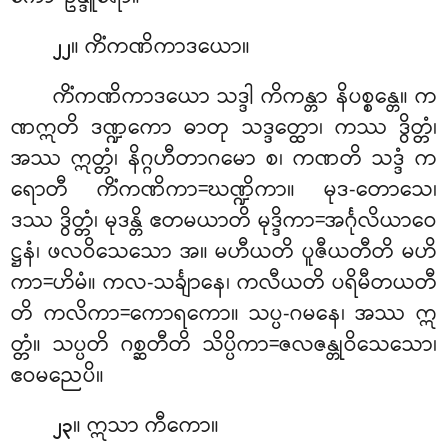
။ ကိံကဏိကာဒယော။
၂၂
ကိံကဏိကာဒယော သဒ္ဒါ ကိကန္တာ နိပစ္စန္တေ။ က
ဏဣတိ ဒဏ္ဍကော ဓာတု သဒ္ဒတ္ထော၊ ကဿ ဒွိတ္တံ၊
အဿ ဣတ္တံ၊ နိဂ္ဂဟီတာဂမော စ၊ ကဏတိ သဒ္ဒံ က
ရောတီ ကိံကဏိကာ=ဃဏ္ဍိကာ။ မုဒ-တောသေ၊
ဒဿ ဒွိတ္တံ၊ မုဒန္တိ ဧတမယာတိ မုဒ္ဒိကာ=အင်္ဂုလိယာဝေ
ဋ္ဌနံ၊ ဖလဝိသေသော အ။ မဟီယတိ ပူဇီယတီတိ မဟိ
ကာ=ဟိမံ။ ကလ-သင်္ချာနေ၊ ကလီယတိ ပရိမီတယတီ
တိ ကလိကာ=ကောရကော။ သပ္ပ-ဂမနေ၊ အဿ ဣ
တ္တံ။ သပ္ပတိ ဂစ္ဆတီတိ သိပ္ပိကာ=ဇလဇန္တုဝိသေသော၊
ဧဝမညေပိ။
။ ဣသာ ကီကော။
၂၃