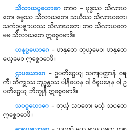
သိလာဃပ္ပယောဂေ
တာဝ – ဗုဒ္ဓဿ သိလာဃ
တေ၊ ဓမ္မဿ သိလာဃတေ၊ သင်္ဃဿ သိလာဃတေ၊
သကံဥပဇ္ဈာယဿ သိလာဃတေ၊ တဝ သိလာဃတေ
မမ သိလာဃတေ ဣစ္စေဝမာဒိ။
ဟနုပ္ပယောဂေ
– ဟနုတေ တုယှမေဝ၊ ဟနုတေ
မယှမေဝ ဣစ္စေဝမာဒိ။
ဌာပယောဂေ
– ဥပတိဋ္ဌေယျ သကျပုတ္တာနံ ဝဍ္ဎ
ကီ၊ ဘိက္ခုဿ ဘုဉ္ဇန္တဿ ပါနီယေန ဝါ ဝိဓူပနေန ဝါ ဥ
ပတိဋ္ဌေယျ ဘိက္ခုနီ ဣစ္စေဝမာဒိ။
သပပ္ပယောဂေ
– တုယှံ သပတေ၊ မယှံ သပတေ
ဣစ္စေဝမာဒိ။
ဓာရပ္ပယောဂေ
– သုဝဏ္ဏံ တေ ဓာရယတေ ဣစ္