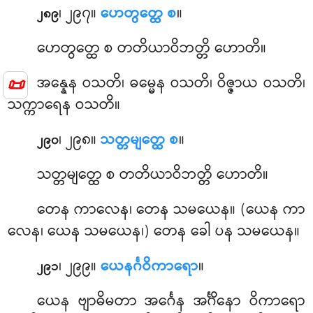
၊ ၂၉၇။
ဟေတွတ္ထေ စ
။
၂၈၉
ဟေတွတ္ထေ စ တတိယာဝိဘတ္တိ ဟောတိ။
အန္နေန ဝသတိ၊ ဓမ္မေန ဝသတိ၊ ဝိဇ္ဇာယ ဝသတိ၊
📜
သက္ကာရေန ဝသတိ။
၊ ၂၉၈။
သတ္တမျတ္ထေ စ
။
၂၉၀
သတ္တမျတ္ထေ စ တတိယာဝိဘတ္တိ ဟောတိ။
တေန
ကာလေန၊ တေန သမယေန။ (ယေန ကာ
လေန၊ ယေန သမယေန၊) တေန ခေါ ပန သမယေန။
၊ ၂၉၉။
ယေနင်္ဂဝိကာရော
။
၂၉၁
ယေန ဗျာဓိမတာ အင်္ဂေန အင်္ဂိနော ဝိကာရော