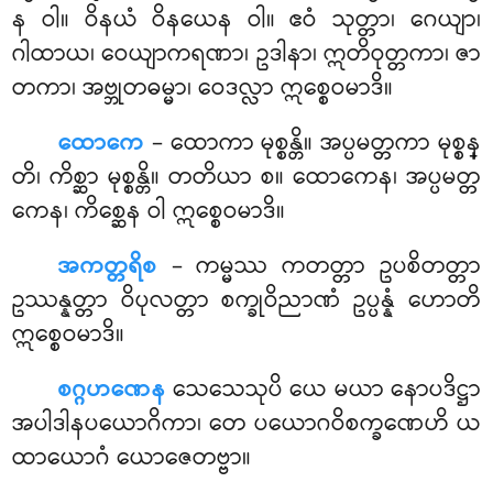
န ဝါ။ ဝိနယံ ဝိနယေန ဝါ။ ဧဝံ သုတ္တာ၊ ဂေယျာ၊
ဂါထာယ၊ ဝေယျာကရဏာ၊ ဥဒါနာ၊ ဣတိဝုတ္တကာ၊ ဇာ
တကာ၊ အဗ္ဘုတဓမ္မာ၊ ဝေဒလ္လာ ဣစ္စေဝမာဒိ။
ထောကေ
– ထောကာ မုစ္စန္တိ။ အပ္ပမတ္တကာ မုစ္စန္
တိ၊ ကိစ္ဆာ မုစ္စန္တိ။ တတိယာ စ။ ထောကေန၊ အပ္ပမတ္တ
ကေန၊ ကိစ္ဆေန ဝါ ဣစ္စေဝမာဒိ။
အကတ္တရိစ
– ကမ္မဿ ကတတ္တာ ဥပစိတတ္တာ
ဥဿန္နတ္တာ ဝိပုလတ္တာ စက္ခုဝိညာဏံ ဥပ္ပန္နံ ဟောတိ
ဣစ္စေဝမာဒိ။
စဂ္ဂဟဏေန
သေသေသုပိ ယေ မယာ နောပဒိဋ္ဌာ
အပါဒါနပယောဂိကာ၊ တေ ပယောဂဝိစက္ခဏေဟိ ယ
ထာယောဂံ ယောဇေတဗ္ဗာ။