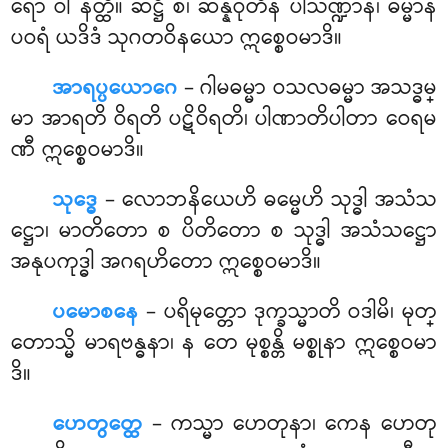
ရော ဝါ နတ္ထိ။ ဆဋ္ဌီ စ၊ ဆန္နဝုတီနံ ပါသဏ္ဍာနံ၊ ဓမ္မာနံ
ပဝရံ ယဒိဒံ သုဂတဝိနယော ဣစ္စေဝမာဒိ။
အာရပ္ပယောဂေ
–
ဂါမဓမ္မာ ဝသလဓမ္မာ အသဒ္ဓမ္
မာ အာရတိ ဝိရတိ ပဋိဝိရတိ၊ ပါဏာတိပါတာ ဝေရမ
ဏီ ဣစ္စေဝမာဒိ။
သုဒ္ဓေ
– လောဘနိယေဟိ ဓမ္မေဟိ သုဒ္ဓါ အသံသ
ဋ္ဌော၊ မာတိတော စ ပိတိတော စ သုဒ္ဓါ အသံသဋ္ဌော
အနုပကုဒ္ဓါ အဂရဟိတော ဣစ္စေဝမာဒိ။
ပမောစနေ
– ပရိမုတ္တော ဒုက္ခသ္မာတိ ဝဒါမိ၊ မုတ္
တောသ္မိ မာရဗန္ဓနာ၊ န တေ မုစ္စန္တိ မစ္စုနာ ဣစ္စေဝမာ
ဒိ။
ဟေတွတ္ထေ
– ကသ္မာ ဟေတုနာ၊ ကေန ဟေတု