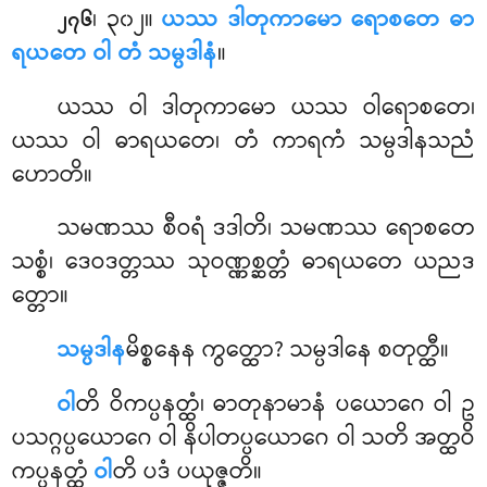
၊ ၃၀၂။
ယဿ ဒါတုကာမော ရောစတေ ဓာ
၂၇၆
ရယတေ ဝါ တံ သမ္ပဒါနံ
။
ယဿ ဝါ ဒါတုကာမော ယဿ ဝါရောစတေ၊
ယဿ ဝါ ဓာရယတေ၊ တံ ကာရကံ သမ္ပဒါနသညံ
ဟောတိ။
သမဏဿ စီဝရံ ဒဒါတိ၊ သမဏဿ ရောစတေ
သစ္စံ၊ ဒေဝဒတ္တဿ သုဝဏ္ဏစ္ဆတ္တံ ဓာရယတေ ယညဒ
တ္တော။
သမ္ပဒါန
မိစ္စနေန ကွတ္ထော? သမ္ပဒါနေ စတုတ္ထီ။
ဝါ
တိ ဝိကပ္ပနတ္ထံ၊ ဓာတုနာမာနံ ပယောဂေ ဝါ ဥ
ပသဂ္ဂပ္ပယောဂေ ဝါ နိပါတပ္ပယောဂေ ဝါ သတိ အတ္ထဝိ
ကပ္ပနတ္ထံ
ဝါ
တိ ပဒံ ပယုဇ္ဇတိ။