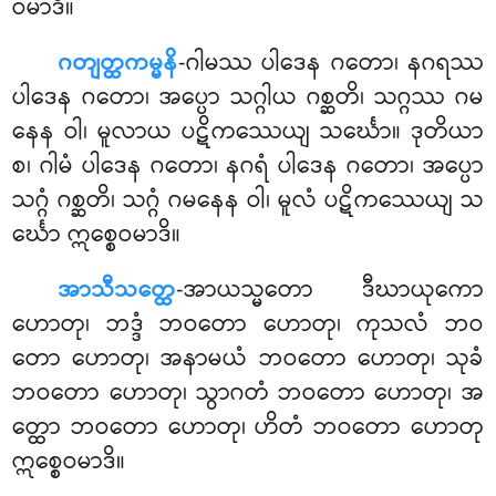
ဝမာဒိ။
ဂတျတ္ထကမ္မနိ
-ဂါမဿ ပါဒေန ဂတော၊ နဂရဿ
ပါဒေန ဂတော၊ အပ္ပော သဂ္ဂါယ ဂစ္ဆတိ၊ သဂ္ဂဿ ဂမ
နေန ဝါ၊ မူလာယ ပဋိကဿေယျ သင်္ဃော။ ဒုတိယာ
စ၊ ဂါမံ ပါဒေန ဂတော၊ နဂရံ ပါဒေန ဂတော၊ အပ္ပော
သဂ္ဂံ ဂစ္ဆတိ၊ သဂ္ဂံ ဂမနေန ဝါ၊ မူလံ ပဋိကဿေယျ သ
င်္ဃော ဣစ္စေဝမာဒိ။
အာသီသတ္ထေ
-အာယသ္မတော ဒီဃာယုကော
ဟောတု၊ ဘဒ္ဒံ ဘဝတော ဟောတု၊ ကုသလံ ဘဝ
တော ဟောတု၊ အနာမယံ
ဘဝတော ဟောတု၊ သုခံ
ဘဝတော ဟောတု၊ သွာဂတံ ဘဝတော ဟောတု၊ အ
တ္ထော ဘဝတော ဟောတု၊ ဟိတံ ဘဝတော ဟောတု
ဣစ္စေဝမာဒိ။