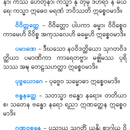
နာ၊ ကိဿ ဟေတုနာ၊ ကသ္မာ နု တုမှံ ဒဟရာ န မီယ
ရေ၊ ကသ္မာ ဣဓေဝ မရဏံ ဘဝိဿတိ ဣစ္စေဝမာဒိ။
ဝိဝိတ္တတ္ထေ
– ဝိဝိတ္တော ပါပကာ ဓမ္မာ၊ ဝိဝိစ္စေဝ
ကာမေဟိ ဝိဝိစ္စ အကုသလေဟိ ဓမ္မေဟိ ဣစ္စေဝမာဒိ။
ပမာဏေ
– ဒီဃသော နဝဝိဒတ္ထိယော သုဂတဝိဒ
တ္ထိယာ ပမာဏိကာ ကာရေတဗ္ဗာ၊ မဇ္ဈိမဿ ပုရိ
သဿ အဍ္ဎ တေဠသဟတ္ထာ ဣစ္စေဝမာဒိ။
ပုဗ္ဗယောဂေ
– ပုဗ္ဗေဝ သမ္မောဓာ ဣစ္စေဝမာဒိ။
ဗန္ဓနတ္ထေ
– သတသ္မာ ဗန္ဓော နရော။ တတိယာ
စ၊ သတေန ဗန္ဓော နရော ရညာ ဣဏတ္ထေန ဣစ္စေဝ
မာဒိ။
ဂုဏဝစနေ
– ပုညာယ သုဂတိံ ယန္တိ၊ စာဂါယ ဝိ