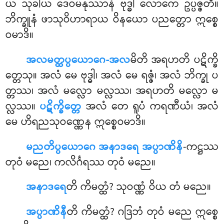
ယ သုခါယ ဒေဝမနုဿာနံ ဗုဒ္ဓါ လောကေ ဥပ္ပဇ္ဇတိ။
ဘိက္ခူနံ ဖာသုဝိဟာရာယ ဝိနယော ပညတ္တော ဣစ္စေ
ဝမာဒိ။
အလမတ္ထပ္ပယောဂေ-အလ
မိတိ အရဟတိ ပဋိက္ခိ
တ္တေသု။ အလံ မေ ဗုဒ္ဓါ၊ အလံ မေ ရဇ္ဇံ၊ အလံ ဘိက္ခု ပ
တ္တဿ၊ အလံ မလ္လော မလ္လဿ၊ အရဟတိ မလ္လော မ
လ္လဿ။
ပဋိက္ခိတ္တေ
အလံ တေ ရူပံ ကရဏီယံ၊ အလံ
မေ ဟိရညသုဝဏ္ဏေန ဣစ္စေဝမာဒိ။
မညတိပ္ပယောဂေ အနာဒရေ အပ္ပာဏိနိ
-ကဋ္ဌဿ
တုဝံ မညေ၊ ကလိင်္ဂရဿ တုဝံ မညေ။
အနာဒရေ
တိ ကိမတ္ထံ? သုဝဏ္ဏံ ဝိယ တံ မညေ။
အပ္ပာဏိနီ
တိ ကိမတ္ထံ? ဂဒြဘံ တုဝံ မညေ ဣစ္စေ