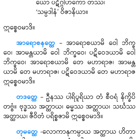
ယော ပဋိဂ္ဂါဟကော တဿ၊
‘သမ္ပဒါနံ’ ဝိဇာနိယာ။
ဣစ္စေဝမာဒိ။
အာရောစနတ္ထေ
– အာရောစယာမိ ဝေါ ဘိက္ခ
ဝေ၊ အာမန္တယာမိ ဝေါ ဘိက္ခဝေ၊ ပဋိဝေဒယာမိ ဝေါ
ဘိက္ခဝေ၊ အာရောစယာမိ တေ မဟာရာဇ၊ အာမန္တ
ယာမိ တေ မဟာရာဇ၊ ပဋိဝေဒယာမိ တေ မဟာရာဇ
ဣစ္စေဝမာဒိ။
တဒတ္ထေ
– ဦနဿ ပါရိပူရိယာ တံ စီဝရံ နိက္ခိပိ
တဗ္ဗံ။ ဗုဒ္ဓဿ အတ္ထာယ၊ ဓမ္မဿ အတ္ထာယ၊ သင်္ဃဿ
အတ္ထာယ၊ ဇီဝိတံ ပရိစ္စဇာမိ ဣစ္စေဝမာဒိ။
တုမတ္ထေ
-လောကာနုကမ္ပာယ အတ္ထာယ ဟိတာ