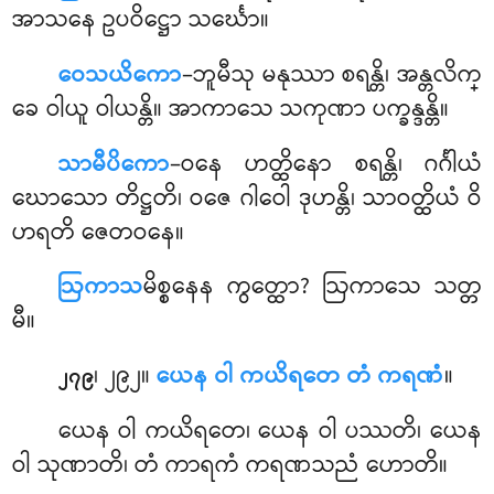
အာသနေ ဥပဝိဋ္ဌော သင်္ဃော။
ဝေသယိကော
–ဘူမီသု မနုဿာ စရန္တိ၊ အန္တလိက္
ခေ ဝါယူ ဝါယန္တိ။ အာကာသေ သကုဏာ ပက္ခန္ဒန္တိ။
သာမီပိကော
–ဝနေ ဟတ္ထိနော စရန္တိ၊ ဂင်္ဂါယံ
ဃောသော တိဋ္ဌတိ၊ ဝဇေ ဂါဝေါ ဒုဟန္တိ၊ သာဝတ္ထိယံ ဝိ
ဟရတိ ဇေတဝနေ။
ဩကာသ
မိစ္စနေန ကွတ္ထော? ဩကာသေ သတ္တ
မီ။
၊ ၂၉၂။
ယေန ဝါ ကယိရတေ တံ ကရဏံ
။
၂၇၉
ယေန ဝါ ကယိရတေ၊ ယေန ဝါ ပဿတိ၊ ယေန
ဝါ သုဏာတိ၊ တံ ကာရကံ ကရဏသညံ ဟောတိ။